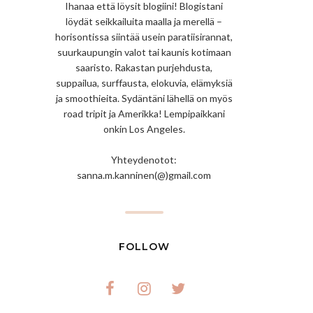
Ihanaa että löysit blogiini! Blogistani
löydät seikkailuita maalla ja merellä –
horisontissa siintää usein paratiisirannat,
suurkaupungin valot tai kaunis kotimaan
saaristo. Rakastan purjehdusta,
suppailua, surffausta, elokuvia, elämyksiä
ja smoothieita. Sydäntäni lähellä on myös
road tripit ja Amerikka! Lempipaikkani
onkin Los Angeles.
Yhteydenotot:
sanna.m.kanninen(@)gmail.com
FOLLOW