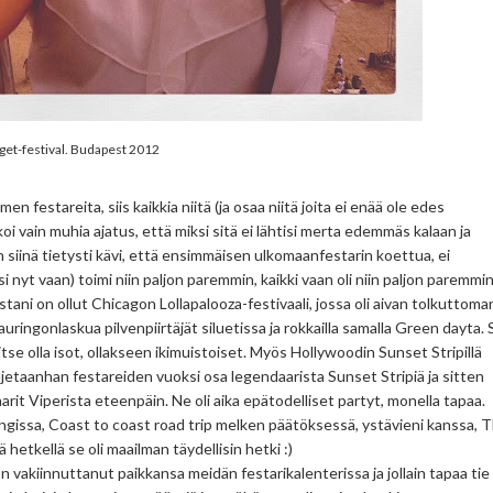
get-festival. Budapest 2012
en festareita, siis kaikkia niitä (ja osaa niitä joita ei enää ole edes
koi vain muhia ajatus, että miksi sitä ei lähtisi merta edemmäs kalaan ja
 siinä tietysti kävi, että ensimmäisen ulkomaanfestarin koettua, ei
i nyt vaan) toimi niin paljon paremmin, kaikki vaan oli niin paljon paremmin
stani on ollut Chicagon Lollapalooza-festivaali, jossa oli aivan tolkuttoma
 auringonlaskua pilvenpiirtäjät siluetissa ja rokkailla samalla Green dayta. S
itse olla isot, ollakseen ikimuistoiset. Myös Hollywoodin Sunset Stripillä
uljetaanhan festareiden vuoksi osa legendaarista Sunset Stripiä ja sitten
rit Viperista eteenpäin. Ne oli aika epätodelliset partyt, monella tapaa.
ungissa, Coast to coast road trip melken päätöksessä, ystävieni kanssa, 
 hetkellä se oli maailman täydellisin hetki :)
 vakiinnuttanut paikkansa meidän festarikalenterissa ja jollain tapaa tie