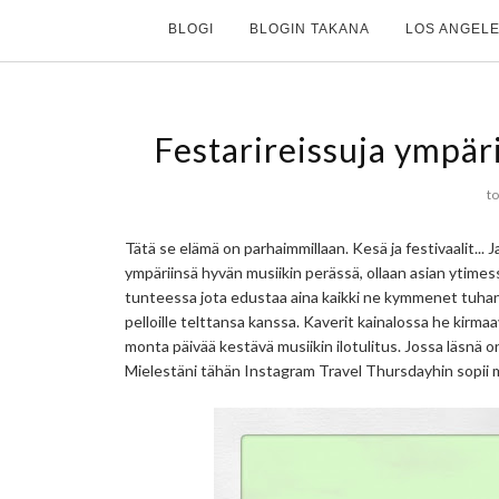
BLOGI
BLOGIN TAKANA
LOS ANGELE
Festarireissuja ympär
to
Tätä se elämä on parhaimmillaan. Kesä ja festivaalit..
ympäriinsä hyvän musiikin perässä, ollaan asian ytime
tunteessa jota edustaa aina kaikki ne kymmenet tuhann
pelloille telttansa kanssa. Kaverit kainalossa he kirmaav
monta päivää kestävä musiikin ilotulitus. Jossa läsnä o
Mielestäni tähän Instagram Travel Thursdayhin sopii m