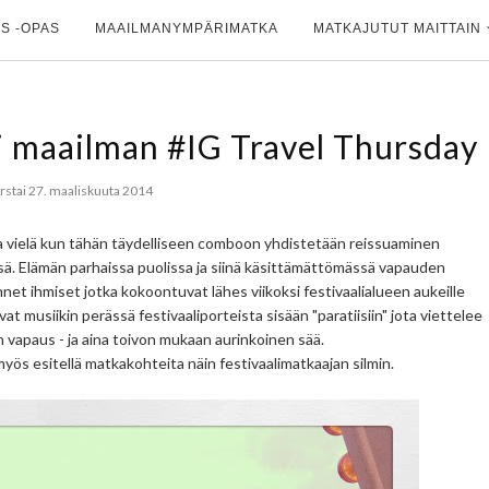
S -OPAS
MAAILMANYMPÄRIMATKA
MATKAJUTUT MAITTAIN
i maailman #IG Travel Thursday
rstai 27. maaliskuuta 2014
. Ja vielä kun tähän täydelliseen comboon yhdistetään reissuaminen
ssä. Elämän parhaissa puolissa ja siinä käsittämättömässä vapauden
et ihmiset jotka kokoontuvat lähes viikoksi festivaalialueen aukeille
at musiikin perässä festivaaliporteista sisään "paratiisiin" jota viettelee
n vapaus - ja aina toivon mukaan aurinkoinen sää.
yös esitellä matkakohteita näin festivaalimatkaajan silmin.