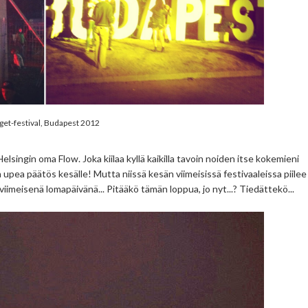
get-festival, Budapest 2012
elsingin oma Flow. Joka kiilaa kyllä kaikilla tavoin noiden itse kokemieni
 upea päätös kesälle! Mutta niissä kesän viimeisissä festivaaleissa piilee
viimeisenä lomapäivänä... Pitääkö tämän loppua, jo nyt...? Tiedättekö...