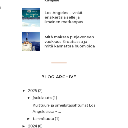
i
Los Angeles – vinkit
ensikertalaiselle ja
ilmainen matkaopas
Mitä maksaa purjeveneen
vuokraus Kroatiassa ja
mitä kannattaa huomioida
BLOG ARCHIVE
2025
(2)
▼
joulukuuta
(1)
▼
Kulttuuri- ja urheilutapahtumat Los
Angelesissa – ...
tammikuuta
(1)
►
2024
(8)
►