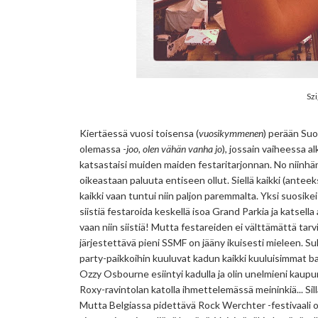
Szi
Kiertäessä vuosi toisensa (
vuosikymmenen
) perään Suom
olemassa -
joo, olen vähän vanha jo
), jossain vaiheessa al
katsastaisi muiden maiden festaritarjonnan. No niinhän
oikeastaan paluuta entiseen ollut. Siellä kaikki (anteeks
kaikki vaan tuntui niin paljon paremmalta. Yksi suosikei
siistiä festaroida keskellä isoa Grand Parkia ja katsella
vaan niin siistiä! Mutta festareiden ei välttämättä tarv
järjestettävä pieni SSMF on jääny ikuisesti mieleen. S
party-paikkoihin kuuluvat kadun kaikki kuuluisimmat baa
Ozzy Osbourne esiintyi kadulla ja olin unelmieni kaup
Roxy-ravintolan katolla ihmettelemässä meininkiä... Sillä
Mutta Belgiassa pidettävä Rock Werchter -festivaali on