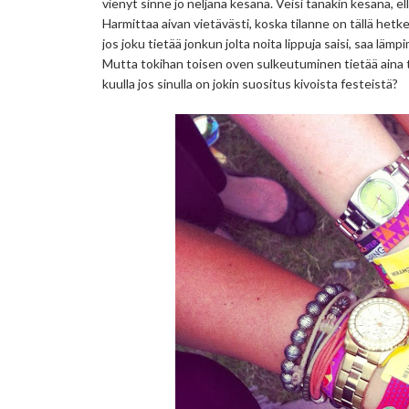
vienyt sinne jo neljänä kesänä. Veisi tänäkin kesänä, el
Harmittaa aivan vietävästi, koska tilanne on tällä hetkell
jos joku tietää jonkun jolta noita lippuja saisi, saa lämp
Mutta tokihan toisen oven sulkeutuminen tietää aina tois
kuulla jos sinulla on jokin suositus kivoista festeistä?