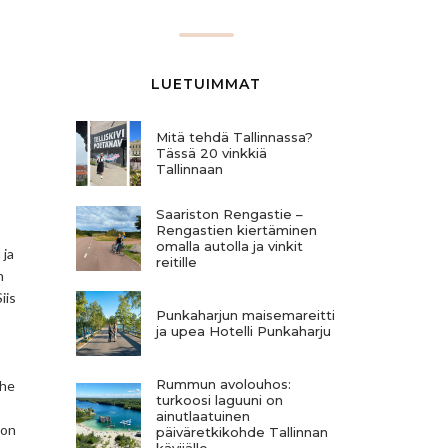
LUETUIMMAT
Mitä tehdä Tallinnassa?
Tässä 20 vinkkiä
Tallinnaan
Saariston Rengastie –
Rengastien kiertäminen
omalla autolla ja vinkit
 ja
reitille
n
iis
Punkaharjun maisemareitti
ja upea Hotelli Punkaharju
Rummun avolouhos:
The
turkoosi laguuni on
ainutlaatuinen
 on
päiväretkikohde Tallinnan
kävijälle