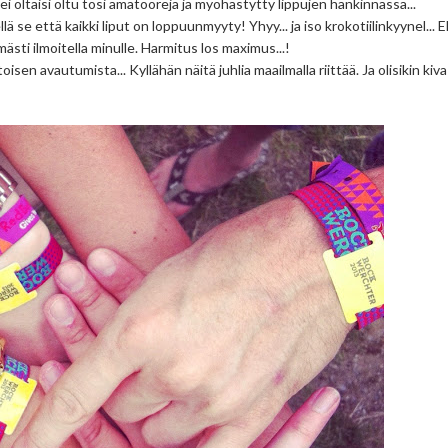
lei oltaisi oltu tosi amatöörejä ja myöhästytty lippujen hankinnassa...
ä se että kaikki liput on loppuunmyyty! Yhyy... ja iso krokotiilinkyynel... El
imästi ilmoitella minulle. Harmitus los maximus...!
en avautumista... Kyllähän näitä juhlia maailmalla riittää. Ja olisikin kiva