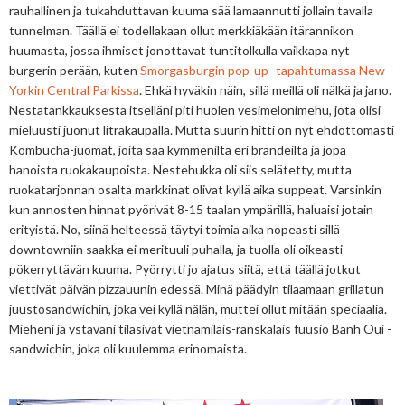
rauhallinen ja tukahduttavan kuuma sää lamaannutti jollain tavalla
tunnelman. Täällä ei todellakaan ollut merkkiäkään itärannikon
huumasta, jossa ihmiset jonottavat tuntitolkulla vaikkapa nyt
burgerin perään, kuten
Smorgasburgin pop-up -tapahtumassa New
Yorkin Central Parkissa
. Ehkä hyväkin näin, sillä meillä oli nälkä ja jano.
Nestatankkauksesta itselläni piti huolen vesimelonimehu, jota olisi
mieluusti juonut litrakaupalla. Mutta suurin hitti on nyt ehdottomasti
Kombucha-juomat, joita saa kymmeniltä eri brandeilta ja jopa
hanoista ruokakaupoista. Nestehukka oli siis selätetty, mutta
ruokatarjonnan osalta markkinat olivat kyllä aika suppeat. Varsinkin
kun annosten hinnat pyörivät 8-15 taalan ympärillä, haluaisi jotain
erityistä. No, siinä helteessä täytyi toimia aika nopeasti sillä
downtowniin saakka ei merituuli puhalla, ja tuolla oli oikeasti
pökerryttävän kuuma. Pyörrytti jo ajatus siitä, että täällä jotkut
viettivät päivän pizzauunin edessä. Minä päädyin tilaamaan grillatun
juustosandwichin, joka vei kyllä nälän, muttei ollut mitään speciaalia.
Mieheni ja ystäväni tilasivat vietnamilais-ranskalais fuusio Banh Oui -
sandwichin, joka oli kuulemma erinomaista.