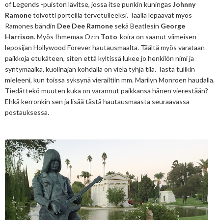
of Legends -puiston lävitse, jossa itse punkin kuningas
Johnny
Ramone
toivotti porteilla tervetulleeksi. Täällä lepäävät myös
Ramones bändin
Dee Dee Ramone
sekä Beatlesin
George
Harrison
. Myös Ihmemaa Oz:n
Toto
-koira on saanut viimeisen
leposijan Hollywood Forever hautausmaalta. Täältä myös varataan
paikkoja etukäteen, siten että kyltissä lukee jo henkilön nimi ja
syntymäaika, kuolinajan kohdalla on vielä tyhjä tila. Tästä tulikin
mieleeni, kun toissa syksynä vierailtiin mm. Marilyn Monroen haudalla.
Tiedättekö muuten kuka on varannut paikkansa hänen vierestään?
Ehkä kerronkin sen ja lisää tästä hautausmaasta seuraavassa
postauksessa.