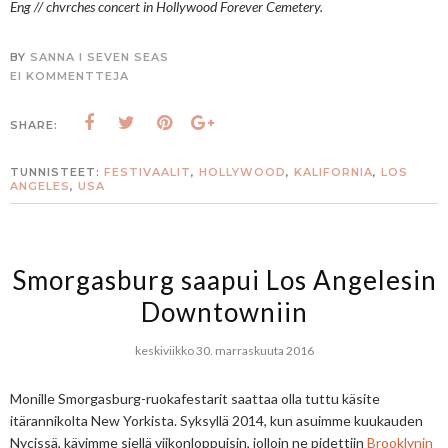
Eng // chvrches concert in Hollywood Forever Cemetery.
BY
SANNA I SEVEN SEAS
EI KOMMENTTEJA
SHARE:
TUNNISTEET:
FESTIVAALIT
,
HOLLYWOOD
,
KALIFORNIA
,
LOS
ANGELES
,
USA
Smorgasburg saapui Los Angelesin
Downtowniin
keskiviikko 30. marraskuuta 2016
Monille Smorgasburg-ruokafestarit saattaa olla tuttu käsite
itärannikolta New Yorkista. Syksyllä 2014, kun asuimme kuukauden
Nycissä, kävimme siellä viikonloppuisin, jolloin ne pidettiin
Brooklynin