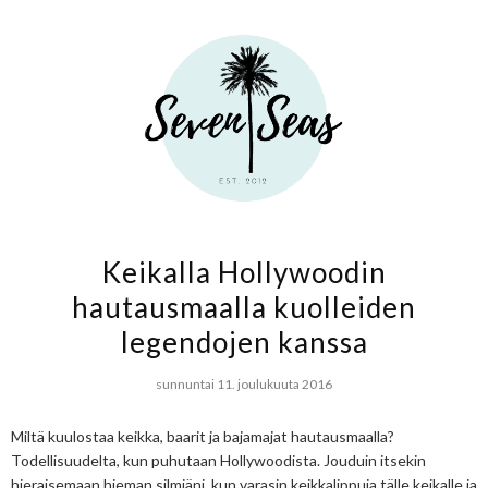
Keikalla Hollywoodin
hautausmaalla kuolleiden
legendojen kanssa
sunnuntai 11. joulukuuta 2016
Miltä kuulostaa keikka, baarit ja bajamajat hautausmaalla?
Todellisuudelta, kun puhutaan Hollywoodista. Jouduin itsekin
hieraisemaan hieman silmiäni, kun varasin keikkalippuja tälle keikalle ja