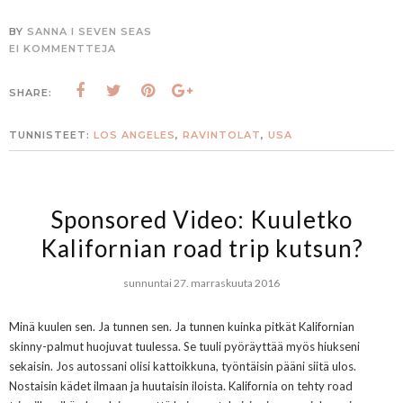
BY
SANNA I SEVEN SEAS
EI KOMMENTTEJA
SHARE:
TUNNISTEET:
LOS ANGELES
,
RAVINTOLAT
,
USA
Sponsored Video: Kuuletko
Kalifornian road trip kutsun?
sunnuntai 27. marraskuuta 2016
Minä kuulen sen. Ja tunnen sen. Ja tunnen kuinka pitkät Kalifornian
skinny-palmut huojuvat tuulessa. Se tuuli pyöräyttää myös hiukseni
sekaisin. Jos autossani olisi kattoikkuna, työntäisin pääni siitä ulos.
Nostaisin kädet ilmaan ja huutaisin iloista. Kalifornia on tehty road