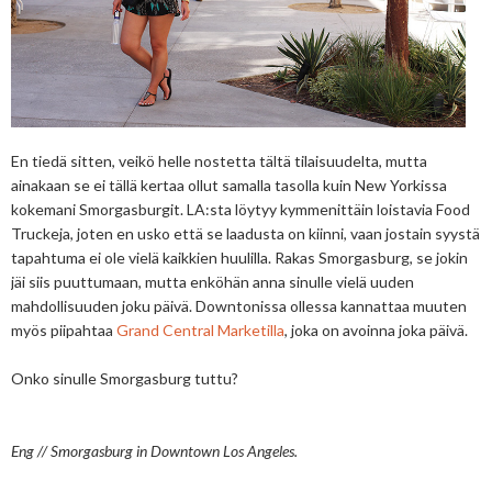
En tiedä sitten, veikö helle nostetta tältä tilaisuudelta, mutta
ainakaan se ei tällä kertaa ollut samalla tasolla kuin New Yorkissa
kokemani Smorgasburgit. LA:sta löytyy kymmenittäin loistavia Food
Truckeja, joten en usko että se laadusta on kiinni, vaan jostain syystä
tapahtuma ei ole vielä kaikkien huulilla. Rakas Smorgasburg, se jokin
jäi
siis
puuttumaan, mutta enköhän anna sinulle vielä uuden
mahdollisuuden joku päivä. Downtonissa ollessa kannattaa muuten
myös piipahtaa
Grand Central Marketilla
, joka on avoinna joka päivä.
Onko sinulle Smorgasburg tuttu?
Eng // Smorgasburg in Downtown Los Angeles.