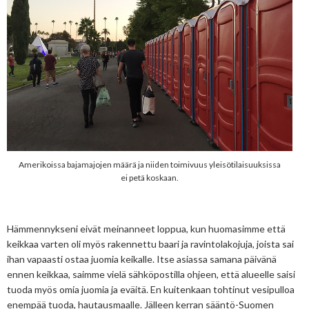
Amerikoissa bajamajojen määrä ja niiden toimivuus yleisötilaisuuksissa
ei petä koskaan.
Hämmennykseni eivät meinanneet loppua, kun huomasimme että
keikkaa varten oli myös rakennettu baari ja ravintolakojuja, joista sai
ihan vapaasti ostaa juomia keikalle. Itse asiassa samana päivänä
ennen keikkaa, saimme vielä sähköpostilla ohjeen, että alueelle saisi
tuoda myös omia juomia ja eväitä. En kuitenkaan tohtinut vesipulloa
enempää tuoda, hautausmaalle. Jälleen kerran sääntö-Suomen