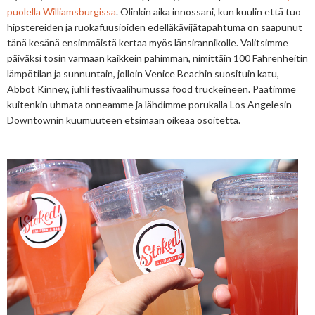
puolella Williamsburgissa
. Olinkin aika innossani, kun kuulin että tuo
hipstereiden ja ruokafuusioiden edelläkävijätapahtuma on saapunut
tänä kesänä ensimmäistä kertaa myös länsirannikolle. Valitsimme
päiväksi tosin varmaan kaikkein pahimman, nimittäin 100 Fahrenheitin
lämpötilan ja sunnuntain, jolloin Venice Beachin suosituin katu,
Abbot Kinney, juhli festivaalihumussa food truckeineen. Päätimme
kuitenkin uhmata onneamme ja lähdimme porukalla Los Angelesin
Downtownin kuumuuteen etsimään oikeaa osoitetta.