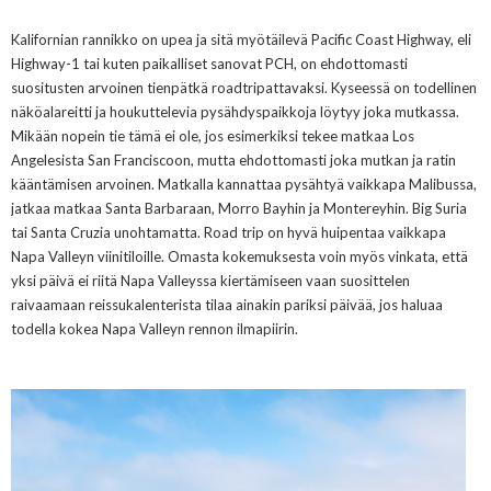
Kalifornian rannikko on upea ja sitä myötäilevä Pacific Coast Highway, eli
Highway-1 tai kuten paikalliset sanovat PCH, on ehdottomasti
suositusten arvoinen tienpätkä roadtripattavaksi. Kyseessä on todellinen
näköalareitti ja houkuttelevia pysähdyspaikkoja löytyy joka mutkassa.
Mikään nopein tie tämä ei ole, jos esimerkiksi tekee matkaa Los
Angelesista San Franciscoon, mutta ehdottomasti joka mutkan ja ratin
kääntämisen arvoinen. Matkalla kannattaa pysähtyä vaikkapa Malibussa,
jatkaa matkaa Santa Barbaraan, Morro Bayhin ja Montereyhin. Big Suria
tai Santa Cruzia unohtamatta. Road trip on hyvä huipentaa vaikkapa
Napa Valleyn viinitiloille. Omasta kokemuksesta voin myös vinkata, että
yksi päivä ei riitä Napa Valleyssa kiertämiseen vaan suosittelen
raivaamaan reissukalenterista tilaa ainakin pariksi päivää, jos haluaa
todella kokea Napa Valleyn rennon ilmapiirin.