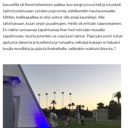
kasvatilla oli ihmettelemisen paikka, kun jengi pössytteli ja istuskeli
taittotuoleissaan syöden popcornia, edelleenkin hautausmaalla.
Siltikin, keikkapaikka ei olisi voinut olla enää kauniimpi. Alla
tähtitaivaan, kuun sirpin ja palmujen. Hetki oli erittäin taianomainen.
En näkisi vastaavaa tapahtumaa ihan heti missään muualla
tapahtuvan, mutta jotenkin se sopi juuri tänne. Päässäni pyöri tuhat
ajatusta elävistä ja kuolleista ja toisaalta, miksipä kukaan ei haluaisi
kuulla musiikkia ja päästä livekeikalle, vaikkakin nukkuisi ikiunta..?