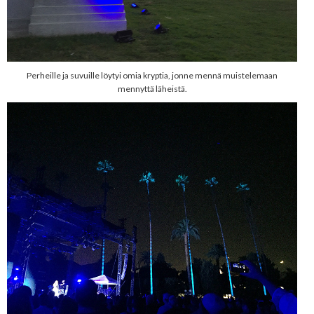
Perheille ja suvuille löytyi omia kryptia, jonne mennä muistelemaan
mennyttä läheistä.