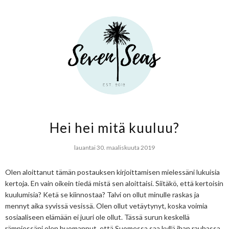
Hei hei mitä kuuluu?
lauantai 30. maaliskuuta 2019
Olen aloittanut tämän postauksen kirjoittamisen mielessäni lukuisia
kertoja. En vain oikein tiedä mistä sen aloittaisi. Siitäkö, että kertoisin
kuulumisia? Ketä se kiinnostaa? Talvi on ollut minulle raskas ja
mennyt aika syvissä vesissä. Olen ollut vetäytynyt, koska voimia
sosiaaliseen elämään ei juuri ole ollut. Tässä surun keskellä
rämpiessäni olen huomannut, että Suomessa saa kyllä ihan rauhassa