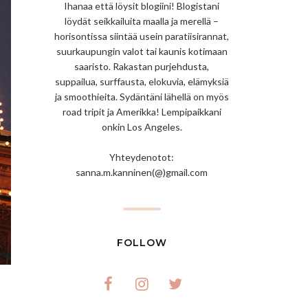
Ihanaa että löysit blogiini! Blogistani
löydät seikkailuita maalla ja merellä –
horisontissa siintää usein paratiisirannat,
suurkaupungin valot tai kaunis kotimaan
saaristo. Rakastan purjehdusta,
suppailua, surffausta, elokuvia, elämyksiä
ja smoothieita. Sydäntäni lähellä on myös
road tripit ja Amerikka! Lempipaikkani
onkin Los Angeles.
Yhteydenotot:
sanna.m.kanninen(@)gmail.com
FOLLOW