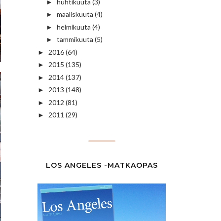
huhtikuuta
(3)
►
maaliskuuta
(4)
►
helmikuuta
(4)
►
tammikuuta
(5)
►
2016
(64)
►
2015
(135)
►
2014
(137)
►
2013
(148)
►
2012
(81)
►
2011
(29)
►
LOS ANGELES -MATKAOPAS