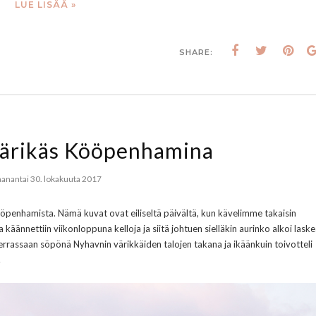
LUE LISÄÄ »
SHARE:
 värikäs Kööpenhamina
anantai 30. lokakuuta 2017
ööpenhamista. Nämä kuvat ovat eiliseltä päivältä, kun kävelimme takaisin
käännettiin viikonloppuna kelloja ja siitä johtuen sielläkin aurinko alkoi lask
 kerrassaan söpönä Nyhavnin värikkäiden talojen takana ja ikäänkuin toivotteli
.