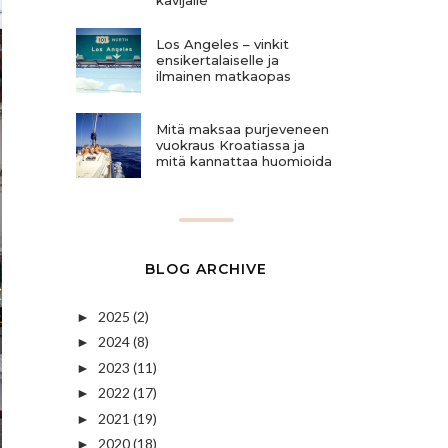
Los Angeles – vinkit
ensikertalaiselle ja
ilmainen matkaopas
Mitä maksaa purjeveneen
vuokraus Kroatiassa ja
mitä kannattaa huomioida
BLOG ARCHIVE
2025
(2)
►
2024
(8)
►
2023
(11)
►
2022
(17)
►
2021
(19)
►
2020
(18)
►