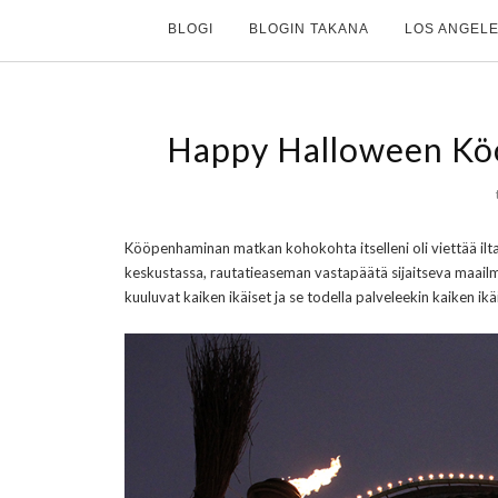
BLOGI
BLOGIN TAKANA
LOS ANGELE
Happy Halloween Köö
Kööpenhaminan matkan kohokohta itselleni oli viettää ilt
keskustassa, rautatieaseman vastapäätä sijaitseva maailm
kuuluvat kaiken ikäiset ja se todella palveleekin kaiken ik