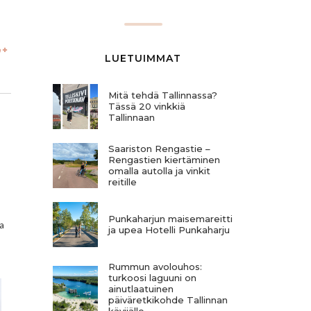
LUETUIMMAT
Mitä tehdä Tallinnassa?
Tässä 20 vinkkiä
Tallinnaan
Saariston Rengastie –
Rengastien kiertäminen
omalla autolla ja vinkit
reitille
Punkaharjun maisemareitti
ea
ja upea Hotelli Punkaharju
Rummun avolouhos:
turkoosi laguuni on
ainutlaatuinen
päiväretkikohde Tallinnan
kävijälle