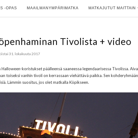
S -OPAS
MAAILMANYMPÄRIMATKA
MATKAJUTUT MAITTAIN
penhaminan Tivolista + video
tiistai 31. lokakuuta 2017
a Halloween-koristukset päälleensä saaneessa legendaarisessa Tivolissa. Aiv
an toiseksi vanhin tivoli on kerrassaan viehättävä paikka. Sen kohderyhmään
äisiä. Lämmin suositus, jos olet matkalla Köpikseen.