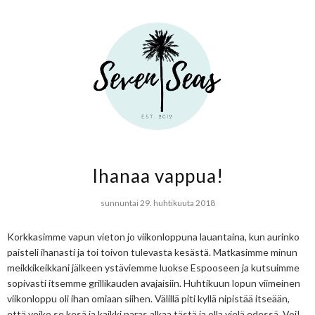
Ihanaa vappua!
sunnuntai 29. huhtikuuta 2018
Korkkasimme vapun vieton jo viikonloppuna lauantaina, kun aurinko
paisteli ihanasti ja toi toivon tulevasta kesästä. Matkasimme minun
meikkikeikkani jälkeen ystäviemme luokse Espooseen ja kutsuimme
sopivasti itsemme grillikauden avajaisiin. Huhtikuun lopun viimeinen
viikonloppu oli ihan omiaan siihen. Välillä piti kyllä nipistää itseään,
että voiko se kesä ja kaikki paras alkaa tästä ja olla vielä edessä. Voi!