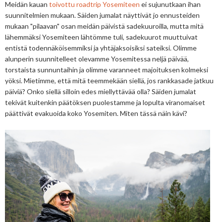
Meidän kauan
toivottu roadtrip Yosemiteen
ei sujunutkaan ihan
suunnitelmien mukaan. Säiden jumalat näyttivät jo ennusteiden
mukaan "pilaavan" osan meidän päivistä sadekuuroilla, mutta mitä
lähemmäksi Yosemiteen lähtömme tuli, sadekuurot muuttuivat
entistä todennäköisemmiksi ja yhtäjaksoisiksi sateiksi. Olimme
alunperin suunnitelleet olevamme Yosemitessa neljä päivää,
torstaista sunnuntaihin ja olimme varanneet majoituksen kolmeksi
yöksi. Mietimme, että mitä teemmekään siellä, jos rankkasade jatkuu
päiviä? Onko siellä silloin edes miellyttävää olla? Säiden jumalat
tekivät kuitenkin päätöksen puolestamme ja lopulta viranomaiset
päättivät evakuoida koko Yosemiten. Miten tässä näin kävi?