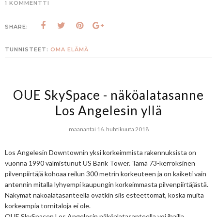
1 KOMMENTTI
SHARE:
TUNNISTEET:
OMA ELÄMÄ
OUE SkySpace - näköalatasanne
Los Angelesin yllä
maanantai 16. huhtikuuta 2018
Los Angelesin Downtownin yksi korkeimmista rakennuksista on
vuonna 1990 valmistunut US Bank Tower. Tämä 73-kerroksinen
pilvenpiirtäjä kohoaa reilun 300 metrin korkeuteen ja on kaiketi vain
antennin mitalla lyhyempi kaupungin korkeimmasta pilvenpiirtäjästä.
Näkymät näköalatasanteella ovatkin siis esteettömät, koska muita
korkeampia tornitaloja ei ole.
OUE SkySpacen Los Angelesin näköalatasanteella voi ihailla