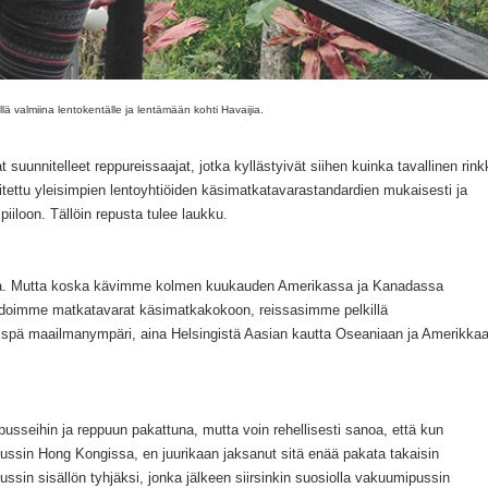
llä valmiina lentokentälle ja lentämään kohti Havaijia.
suunnitelleet reppureissaajat, jotka kyllästyivät siihen kuinka tavallinen rink
tettu yleisimpien lentoyhtiöiden käsimatkatavarastandardien mukaisesti ja
piiloon. Tällöin repusta tulee laukku.
ta. Mutta koska kävimme kolmen kuukauden Amerikassa ja Kanadassa
hdoimme matkatavarat käsimatkakokoon, reissasimme pelkillä
ispä maailmanympäri, aina Helsingistä Aasian kautta Oseaniaan ja Amerikka
usseihin ja reppuun pakattuna, mutta voin rehellisesti sanoa, että kun
sin Hong Kongissa, en juurikaan jaksanut sitä enää pakata takaisin
sin sisällön tyhjäksi, jonka jälkeen siirsinkin suosiolla vakuumipussin