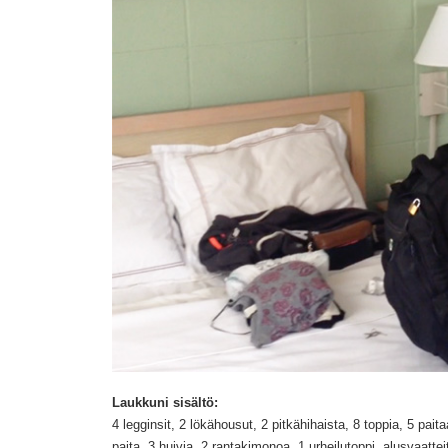
Laukkuni sisältö:
4 legginsit, 2 lökähousut, 2 pitkähihaista, 8 toppia, 5 pait
paita, 3 huivia, 2 rantakimonoa, 1 urheilutoppi, alusvaat