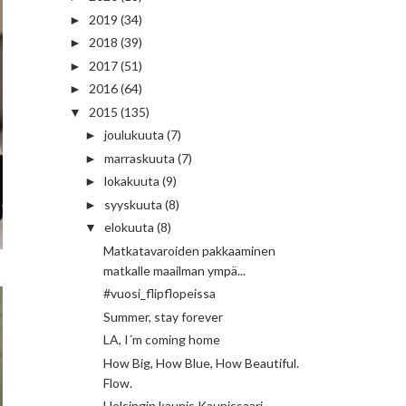
2019
(34)
►
2018
(39)
►
2017
(51)
►
2016
(64)
►
2015
(135)
▼
joulukuuta
(7)
►
marraskuuta
(7)
►
lokakuuta
(9)
►
syyskuuta
(8)
►
elokuuta
(8)
▼
Matkatavaroiden pakkaaminen
matkalle maailman ympä...
#vuosi_flipflopeissa
Summer, stay forever
LA, I´m coming home
How Big, How Blue, How Beautiful.
Flow.
Helsingin kaunis Kaunissaari