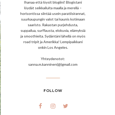
Ihanaa että löysit blogiini! Blogistani
löydät seikkailuita maalla ja merellä –
horisontissa siintää usein paratiisirannat,
suurkaupungin valot tai kaunis kotimaan
saaristo. Rakastan purjehdusta,
suppailua, surffausta, elokuvia, elämyksiä
ja smoothieita. Sydäntäni lähellä on myös
road tripit ja Amerikka! Lempipaikkani
onkin Los Angeles.
Yhteydenotot:
sanna.m.kanninen(@)gmail.com
FOLLOW