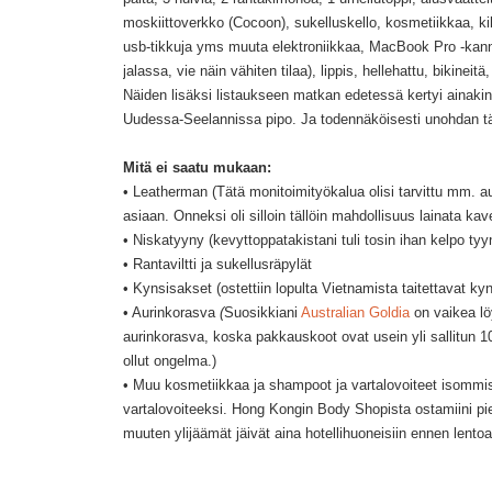
moskiittoverkko (Cocoon), sukelluskello, kosmetiikkaa, kiha
usb-tikkuja yms muuta elektroniikkaa, MacBook Pro -kannetta
jalassa, vie näin vähiten tilaa), lippis, hellehattu, bikin
Näiden lisäksi listaukseen matkan edetessä kertyi ainakin u
Uudessa-Seelannissa pipo. Ja todennäköisesti unohdan täs
Mitä ei saatu mukaan:
• Leatherman (Tätä monitoimityökalua olisi tarvittu mm.
asiaan. Onneksi oli silloin tällöin mahdollisuus lainata kav
• Niskatyyny (kevyttoppatakistani tuli tosin ihan kelpo tyy
• Rantaviltti ja sukellusräpylät
• Kynsisakset (ostettiin lopulta Vietnamista taitettavat kyn
• Aurinkorasva
(
Suosikkiani
Australian Goldia
on vaikea lö
aurinkorasva, koska pakkauskoot ovat usein yli sallitun 100
ollut ongelma.)
• Muu kosmetiikkaa ja shampoot ja vartalovoiteet isomm
vartalovoiteeksi. Hong Kongin Body Shopista ostamiini pi
muuten ylijäämät jäivät aina hotellihuoneisiin ennen lent