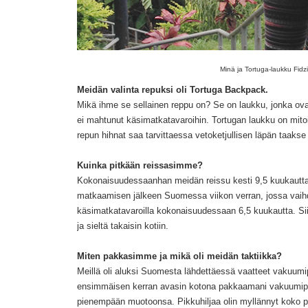
Minä ja Tortuga-laukku Fidzi
Meidän valinta repuksi oli Tortuga Backpack
.
Mikä ihme se sellainen reppu on? Se on laukku, jonka ovat 
ei mahtunut käsimatkatavaroihin. Tortugan laukku on mitoi
repun hihnat saa tarvittaessa vetoketjullisen läpän taakse 
Kuinka pitkään reissasimme?
Kokonaisuudessaanhan meidän reissu kesti 9,5 kuukaut
matkaamisen jälkeen Suomessa viikon verran, jossa vai
käsimatkatavaroilla kokonaisuudessaan 6,5 kuukautta. Si
ja sieltä takaisin kotiin.
Miten pakkasimme ja mikä oli meidän taktiikka?
Meillä oli aluksi Suomesta lähdettäessä vaatteet vakuumip
ensimmäisen kerran avasin kotona pakkaamani vakuumipus
pienempään muotoonsa. Pikkuhiljaa olin myllännyt koko pus