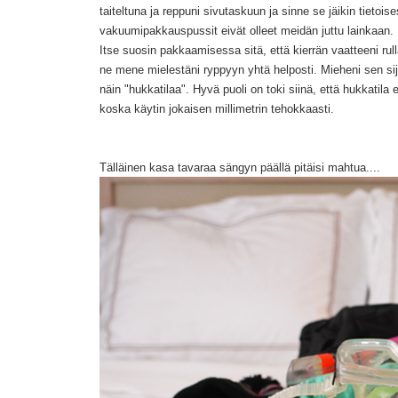
taiteltuna ja reppuni sivutaskuun ja sinne se jäikin tietois
vakuumipakkauspussit eivät olleet meidän juttu lainkaan.
Itse suosin pakkaamisessa sitä, että kierrän vaatteeni ru
ne mene mielestäni ryppyyn yhtä helposti. Mieheni sen si
näin "hukkatilaa". Hyvä puoli on toki siinä, että hukkatil
koska käytin jokaisen millimetrin tehokkaasti.
Tälläinen kasa tavaraa sängyn päällä pitäisi mahtua....