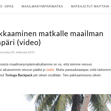
S -OPAS
MAAILMANYMPÄRIMATKA
MATKAJUTUT MAITTAIN
kkaaminen matkalle maailman
päri (video)
nnuntai 30. elokuuta 2015
sioista maailmanympärimatkaltamme on se, että teimme reissun
ani aikaisemmin reissun päältä jo
täällä
. Mutta paneudutaanpas vielä tarkemmi
anut
Tortuga Backpack
piti oikein sisällään. Tein pakkaamisesta oikein