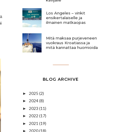
Los Angeles – vinkit
kä
ensikertalaiselle ja
ilmainen matkaopas
äi
Mitä maksaa purjeveneen
vuokraus Kroatiassa ja
mitä kannattaa huomioida
BLOG ARCHIVE
2025
(2)
►
2024
(8)
►
2023
(11)
►
2022
(17)
►
2021
(19)
►
2020
(18)
►