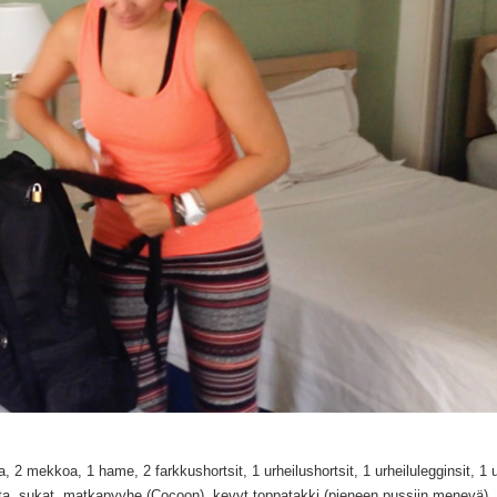
aa, 2 mekkoa, 1 hame, 2 farkkushortsit, 1 urheilushortsit, 1 urheilulegginsit, 1 
teita, sukat, matkapyyhe (Cocoon), kevyt toppatakki (pieneen pussiin menevä),