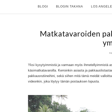
BLOGI
BLOGIN TAKANA
LOS ANGELE
Matkatavaroiden pa
ym
su
Yksi kysytyimmistä ja varmaan myös ihmetellyimmistä a
käsimatkatavaroilla. Kerroinkin asiasta ja pakkauslistast
pakkausrutiineihini, sekä siihen mitä tämä meidät valloitt
videonkin, joka löytyy tämän postauksen lopusta.