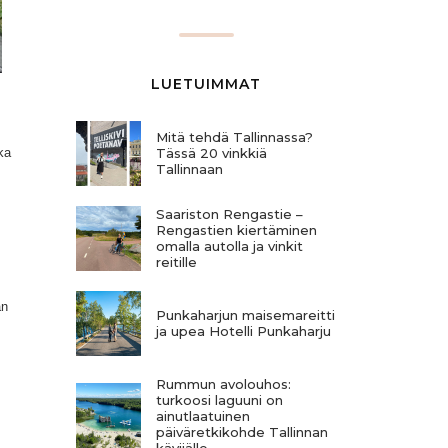
LUETUIMMAT
Mitä tehdä Tallinnassa?
ka
Tässä 20 vinkkiä
Tallinnaan
Saariston Rengastie –
Rengastien kiertäminen
omalla autolla ja vinkit
reitille
an
Punkaharjun maisemareitti
ja upea Hotelli Punkaharju
Rummun avolouhos:
turkoosi laguuni on
ainutlaatuinen
päiväretkikohde Tallinnan
kävijälle