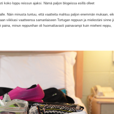
esti koko loppu reissun ajaksi. Nämä paljon blogeissa esillä olleet
llalle. Näin minusta tuntuu, että vaatteita mahtuu paljon enemmän mukaan, ei
jaan viikkasi vaatteensa samanlaiseen Tortugan reppuun ja mielestäni sinne j
a ei paina, minun reppunihan oli huomattavasti painavampi kuin mieheni reppu,