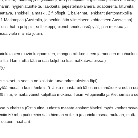
rrin, hygieniatuotteita, lääkkeitä, järjestelmäkamera, adaptereita, latureita,
va, snokkeli ja maski, 2 flipflopit, 1 ballerinat, lenkkarit (lentomatkoilla
eitä, 1 Matkaopas (Australia, ja senkin jätin viimeiseen kohteeseen Ausseissa).
usi hattu ja lippis, selfiekeppi, pienet snorklausräpylät, pari mekkoa ja
sä vielä mainita jotain.
 aurinkolasien ruuvin korjaamisen, mangon pilkkomiseen ja moneen muuhunkin
erilta. Harmi että tätä ei saa kuljettaa käsimatkatavaroissa.)
ny)
sisakset ja saatiin ne kaikista turvatarkastuksista läpi)
ytää muualta kuin Jenkeistä. Joka maasta piti lähes ensimmäiseksi ostaa uu
 ml:n, ei näitä voinut kuljettaa mukana. Tosin Filippiineillä ja Vietnamissa se
issa purkeissa (Ostin aina uudesta maasta ensimmäiseksi myös kookosrasva
eniin 50 ml:n purkkeihin sain hieman voiteita ja aurinkorasvaa mukaan, mutta
oa uuteen maahan)
.