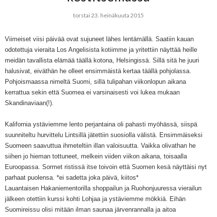
torstai 23. heinäkuuta 2015
Viimeiset viisi päivää ovat sujuneet lähes lentämällä. Saatiin kauan
odotettuja vieraita Los Angelisista kotiimme ja yritettiin näyttää heille
meidän tavallista elämää täällä kotona, Helsingissä. Sillä sitä he juuri
halusivat, eiväthän he olleet ensimmäistä kertaa täällä pohjolassa.
Pohjoismaassa nimeltä Suomi, sillä tulipahan viikonlopun aikana
kerrattua sekin että Suomea ei varsinaisesti voi lukea mukaan
Skandinaviaan(!).
Kalifornia ystäviemme lento perjantaina oli pahasti myöhässä, siispä
suunniteltu hurvittelu Lintsillä jätettiin suosiolla välistä. Ensimmäiseksi
Suomeen saavuttua ihmeteltiin illan valoisuutta. Vaikka olivathan he
siihen jo hieman tottuneet, melkein viiden viikon aikana, toisaalla
Euroopassa. Sormet ristissä itse toivoin että Suomen kesä näyttäisi nyt
parhaat puolensa. *ei sadetta joka päivä, kiitos*
Lauantaisen Hakaniementorilla shoppailun ja Ruohonjuuressa vierailun
jälkeen otettiin kurssi kohti Lohjaa ja ystäviemme mökkiä. Eihän
Suomireissu olisi mitään ilman saunaa järvenrannalla ja aitoa