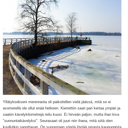
Yllätyksekseni merenranta oli paikoitellen vielä jäässä, mitä se ei
avomerellä ole ollut enää hetkeen. Kierrettiin saari pari kertaa ympäri ja
saatiin kävelykilometrejä reilu kuusi. Ei hirveän paljon, mutta ihan kiva
"sunnuntaikävelyksi". Seurasaari oli juuri niin ihana, mitä siitä olen
kuullutkin sanottavan. On suorastaan söpöä löytää omasta kaupungista