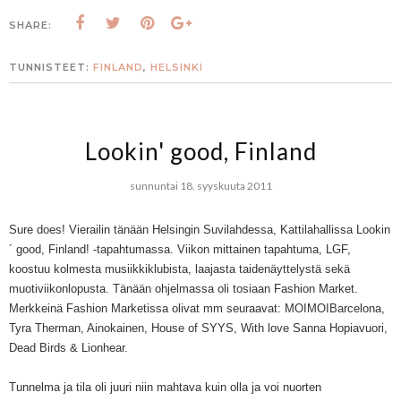
SHARE:
TUNNISTEET:
FINLAND
,
HELSINKI
Lookin' good, Finland
sunnuntai 18. syyskuuta 2011
Sure does! Vierailin tänään Helsingin Suvilahdessa, Kattilahallissa Lookin
´ good, Finland! -tapahtumassa. Viikon mittainen tapahtuma, LGF,
koostuu kolmesta musiikkiklubista, laajasta taidenäyttelystä sekä
muotiviikonlopusta. Tänään ohjelmassa oli tosiaan Fashion Market.
Merkkeinä Fashion Marketissa olivat mm seuraavat: MOIMOIBarcelona,
Tyra Therman, Ainokainen, House of SYYS, With love Sanna Hopiavuori,
Dead Birds & Lionhear.
Tunnelma ja tila oli juuri niin mahtava kuin olla ja voi nuorten