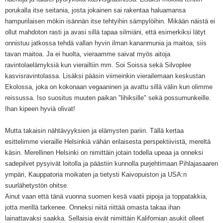
porukalla itse seitania, josta jokainen sai rakentaa haluamansa
hampurilaisen mökin isännän itse tehtyihin sämpylöihin. Mikään näistä ei
ollut mahdoton rasti ja avasi sillä tapaa silmiäni, että esimerkiksi lätyt
onnistuu jatkossa tehdä vallan hyvin ilman kananmunia ja maitoa, siis
tavan maitoa. Ja ei huolta, vieraamme saivat myös aitoja
ravintolaelämyksiä kun vierailtiin mm. Soi Soissa sekä Silvoplee
kasvisravintolassa. Lisäksi pääsin viimeinkin vierailemaan keskustan
Ekolossa, joka on kokonaan vegaaninen ja avattu sillä välin kun olimme
reissussa. Iso suositus muuten paikan "lihiksille" sekä possumunkeille.
Ihan kipeen hyviä olivat!
Mutta takaisin nähtävyyksien ja elämysten pariin. Tällä kertaa
esittelimme vieraille Helsinkiä vähän erilaisesta perspektiivistä, mereltä
käsin. Merellinen Helsinki on nimittäin jotain todella upeaa ja onneksi
sadepilvet pysyivät loitolla ja päästiin kunnolla purjehtimaan Pihlajasaaren
ympäri, Kauppatoria moikaten ja tietysti Kaivopuiston ja USA:n
suurlähetystön ohitse.
Ainut vaan että tänä vuonna suomen kesä vaatii pipoja ja toppatakkia,
jotta merillä tarkenee. Onneksi niitä riittää omasta takaa ihan
lainattavaksi saakka. Sellaisia eivät nimittäin Kalifornian asukit olleet