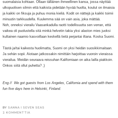
suomalaisia kohtaan. Ollaan tälläinen ihmeellinen kansa, jossa näyttää
ulkopuolisen silmin että kaikista pidetään hyvää huolta, koulut on ilmaisia
ja kaikki on fiksuja ja puhuu monia kieliä. Kodit on nättejä ja kaikki toimii
minuutin tarkkuudella. Kuulemma sää on vain asia, joka mättää.
Noh, onneksi vierailu Vaasankadulla raotti todellisuutta sen verran, että
vaikea oli puolustella sitä minkä helvetin takia yksi alaston mies juoksi
kultainen naamio kasvoillaan keskellä tietä perjantai iltana. Koska Suomi.
Tästä ja/tai kaikesta huolimatta, Suomi on yksi heidän suosikkimaitaan.
Ja sehän sopii. Aiotaan jatkossakin nimittäin harjoittaa vuoroin vieraissa
vierailua. Meidän seuraava reissuhan Kaliforniaan on aika lailla piakkoin.
Onkos siitä ollut puhetta? ;)
Eng // We got guests from Los Angeles, California and spend with them
fun five days here in Helsinki, Finland.
BY
SANNA I SEVEN SEAS
2 KOMMENTTIA