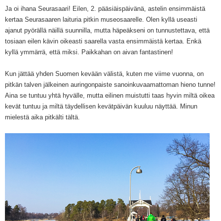
Ja oi ihana Seurasaari! Eilen, 2. pääsiäispäivänä, astelin ensimmäistä
kertaa Seurasaaren laituria pitkin museosaarelle. Olen kyllä useasti
ajanut pyörällä näillä suunnilla, mutta häpeäkseni on tunnustettava, että
tosiaan eilen kävin oikeasti saarella vasta ensimmäistä kertaa. Enkä
kyllä ymmärrä, että miksi. Paikkahan on aivan fantastinen!
Kun jättää yhden Suomen kevään välistä, kuten me viime vuonna, on
pitkän talven jälkeinen auringonpaiste sanoinkuvaamattoman hieno tunne!
Aina se tuntuu yhtä hyvälle, mutta eilinen muistutti taas hyvin miltä oikea
kevät tuntuu ja miltä täydellisen kevätpäivän kuuluu näyttää. Minun
mielestä aika pitkälti tältä.