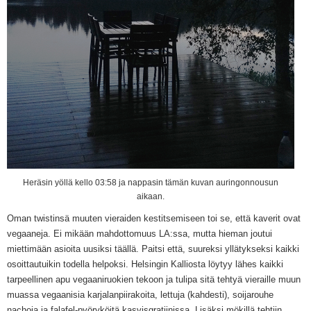
Heräsin yöllä kello 03:58 ja nappasin tämän kuvan auringonnousun
aikaan.
Oman twistinsä muuten vieraiden kestitsemiseen toi se, että kaverit ovat
vegaaneja. Ei mikään mahdottomuus LA:ssa, mutta hieman joutui
miettimään asioita uusiksi täällä. Paitsi että, suureksi yllätykseksi kaikki
osoittautuikin todella helpoksi. Helsingin Kalliosta löytyy lähes kaikki
tarpeellinen apu vegaaniruokien tekoon ja tulipa sitä tehtyä vieraille muun
muassa vegaanisia karjalanpiirakoita, lettuja (kahdesti), soijarouhe
nachoja ja falafel-pyöryköitä kasvisgratiinissa. Lisäksi mökillä tehtiin