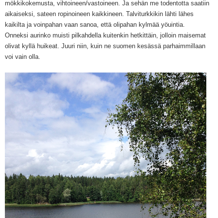
mökkikokemusta, vihtoineen/vastoineen. Ja sehän me todentotta saatiin
aikaiseksi, sateen ropinoineen kaikkineen. Talviturkkikin lähti lähes
kaikilta ja voinpahan vaan sanoa, että olipahan kylmää yöuintia.
Onneksi aurinko muisti pilkahdella kuitenkin hetkittäin, jolloin maisemat
olivat kyllä huikeat. Juuri niin, kuin ne suomen kesässä parhaimmillaan
voi vain olla.