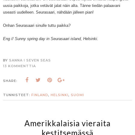
uusia paikkoja, jotka vetävät jalat näin alta. Tänne tiedän palaavani
useasti uudelleen. Seurasaari, nähdään jälleen pian!
Onhan Seurasaari sinulle tuttu paikka?
Eng // Sunny spring day in Seurasaari island, Helsinki.
BY
SANNA I SEVEN SEAS
13 KOMMENTTIA
SHARE:
TUNNISTEET:
FINLAND
,
HELSINKI
,
SUOMI
Amerikkalaisia vieraita
kestitsemässä