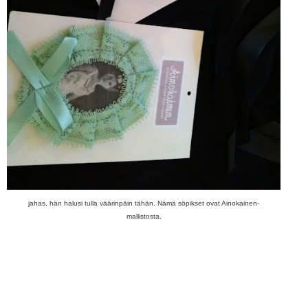
jahas, hän halusi tulla väärinpäin tähän. Nämä söpikset ovat Ainokainen-
mallistosta.