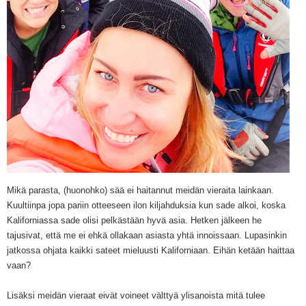
Mikä parasta, (huonohko) sää ei haitannut meidän vieraita lainkaan.
Kuultiinpa jopa pariin otteeseen ilon kiljahduksia kun sade alkoi, koska
Kaliforniassa sade olisi pelkästään hyvä asia. Hetken jälkeen he
tajusivat, että me ei ehkä ollakaan asiasta yhtä innoissaan. Lupasinkin
jatkossa ohjata kaikki sateet mieluusti Kaliforniaan. Eihän ketään haittaa
vaan?
Lisäksi meidän vieraat eivät voineet välttyä ylisanoista mitä tulee