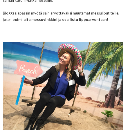
saman katon Matkamessuille.
Bloggaajapassin myötä sain arvottavaksi muutamat messuliput teille,
joten
poimi alta messuvinkkini
ja
osallistu lippuarvontaan
!