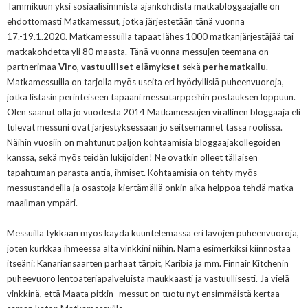
Tammikuun yksi sosiaalisimmista ajankohdista matkabloggaajalle on
ehdottomasti Matkamessut, jotka järjestetään tänä vuonna
17.-19.1.2020. Matkamessuilla tapaat lähes 1000 matkanjärjestäjää tai
matkakohdetta yli 80 maasta. Tänä vuonna messujen teemana on
partnerimaa
Viro
,
vastuulliset elämykset
sekä
perhematkailu
.
Matkamessuilla on tarjolla myös useita eri hyödyllisiä puheenvuoroja,
jotka listasin perinteiseen tapaani messutärppeihin postauksen loppuun.
Olen saanut olla jo vuodesta 2014 Matkamessujen virallinen bloggaaja eli
tulevat messuni ovat järjestyksessään jo seitsemännet tässä roolissa.
Näihin vuosiin on mahtunut paljon kohtaamisia bloggaajakollegoiden
kanssa, sekä myös teidän lukijoiden! Ne ovatkin olleet tällaisen
tapahtuman parasta antia, ihmiset. Kohtaamisia on tehty myös
messustandeilla ja osastoja kiertämällä onkin aika helppoa tehdä matka
maailman ympäri.
Messuilla tykkään myös käydä kuuntelemassa eri lavojen puheenvuoroja,
joten kurkkaa ihmeessä alta vinkkini niihin. Nämä esimerkiksi kiinnostaa
itseäni: Kanariansaarten parhaat tärpit, Karibia ja mm.
Finnair Kitchenin
puheevuoro lentoateriapalveluista maukkaasti ja vastuullisesti
. Ja vielä
vinkkinä, että Maata pitkin -messut on tuotu nyt ensimmäistä kertaa