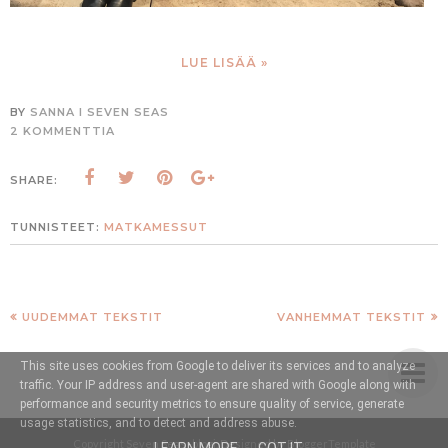
LUE LISÄÄ »
BY
SANNA I SEVEN SEAS
2 KOMMENTTIA
SHARE:
TUNNISTEET:
MATKAMESSUT
UUDEMMAT TEKSTIT
VANHEMMAT TEKSTIT
This site uses cookies from Google to deliver its services and to analyze
traffic. Your IP address and user-agent are shared with Google along with
performance and security metrics to ensure quality of service, generate
usage statistics, and to detect and address abuse.
Copyright
Seven Seas -blogi
. Designed by
BloggerTemplate