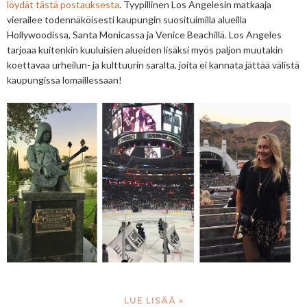
löydät tästä postauksesta
. Tyypillinen Los Angelesin matkaaja
vierailee todennäköisesti kaupungin suosituimilla alueilla
Hollywoodissa, Santa Monicassa ja Venice Beachillä. Los Angeles
tarjoaa kuitenkin kuuluisien alueiden lisäksi myös paljon muutakin
koettavaa urheilun- ja kulttuurin saralta, joita ei kannata jättää välistä
kaupungissa lomaillessaan!
LUE LISÄÄ »