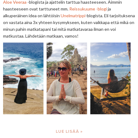
Aloe Veeraa
-blogista ja ajattelin tarttua haasteeseen. Aimmin
haasteeseen ovat tarttuneet mm.
Reissukuume -blogi
ja
alkuperäinen idea on lähtöisin
Unelmatrippi
-blogista. Eli tarjoituksena
on vastata aina 3x yhteen kysymykseen, kuten vaikkapa että mikä on
minun pahin matkatapani tai mitä matkatavaraa ilman en voi
matkustaa. Lähdetään matkaan, vamos!
LUE LISÄÄ »