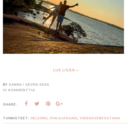
LUE LISÄÄ »
BY
SANNA I SEVEN SEAS
10 KOMMENTTIA
SHARE:
TUNNISTEET:
HELSINKI
,
PIHLAJASAARI
,
VIERASVENESATAMA