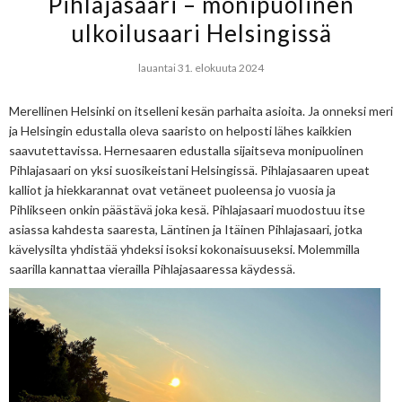
Pihlajasaari – monipuolinen
ulkoilusaari Helsingissä
lauantai 31. elokuuta 2024
Merellinen Helsinki on itselleni kesän parhaita asioita. Ja onneksi meri
ja Helsingin edustalla oleva saaristo on helposti lähes kaikkien
saavutettavissa. Hernesaaren edustalla sijaitseva monipuolinen
Pihlajasaari on yksi suosikeistani Helsingissä. Pihlajasaaren upeat
kalliot ja hiekkarannat ovat vetäneet puoleensa jo vuosia ja
Pihlikseen onkin päästävä joka kesä. Pihlajasaari muodostuu itse
asiassa kahdesta saaresta, Läntinen ja Itäinen Pihlajasaari, jotka
kävelysilta yhdistää yhdeksi isoksi kokonaisuuseksi. Molemmilla
saarilla kannattaa vierailla Pihlajasaaressa käydessä.