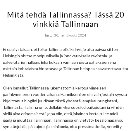
Mitä tehdä Tallinnassa? Tässä 20
vinkkiä Tallinnaan
tiistai 30. heinäkuuta 2024
Ei epäilystäkään, etteikö Tallinna olisi kirinyt jo aika päivää sitten
Helsingin ohitse monipuolisella ja innovatiivisella ravintola- ja
palvelutarjonnallaan. Eikä kukaan varmaan pistä pahakseen yhä
osittain kohtalaista hintatasoa ja Tallinnan helppoa saavutettavuutta
Helsingistä.
Olen lomaillut Tallinnassa lukemattomia kertoja viimeisen
parinkymmenen vuoden aikana. Harmikseni en ole vain jostain syystä
kirjoittanut blogiini juurikaan tästä yhdestä lempikaupungistani,
Tallinnasta. Tallinna on todellakin yksi suosikki paikoistani ja viihdyn
siellä aina erinomaisesti, jopa niin, että jokainen kerta tulee mieli
jäädä ja muuttaa Tallinnaan. Tallinnassa on vietytty kesälomapäiviä,
synttärijuhlia, pikkujouluja, minilomia, oltu pressimatkoilla, veneilty