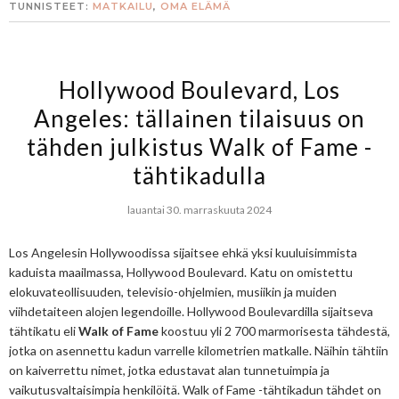
TUNNISTEET:
MATKAILU
,
OMA ELÄMÄ
Hollywood Boulevard, Los
Angeles: tällainen tilaisuus on
tähden julkistus Walk of Fame -
tähtikadulla
lauantai 30. marraskuuta 2024
Los Angelesin Hollywoodissa sijaitsee ehkä yksi kuuluisimmista
kaduista maailmassa, Hollywood Boulevard. Katu on omistettu
elokuvateollisuuden, televisio-ohjelmien, musiikin ja muiden
viihdetaiteen alojen legendoille. Hollywood Boulevardilla sijaitseva
tähtikatu eli
Walk of Fame
koostuu yli 2 700 marmorisesta tähdestä,
jotka on asennettu kadun varrelle kilometrien matkalle. Näihin tähtiin
on kaiverrettu nimet, jotka edustavat alan tunnetuimpia ja
vaikutusvaltaisimpia henkilöitä. Walk of Fame -tähtikadun tähdet on