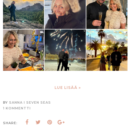
LUE LISÄÄ »
BY
SANNA I SEVEN SEAS
1 KOMMENTTI
SHARE: