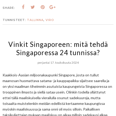
SHARE:
TUNNISTEET:
TALLINNA
,
VIRO
Vinkit Singaporeen: mitä tehdä
Singaporessa 24 tunnissa?
perjantai 17. toukokuuta 2024
Kaakkois-Aasian miljoonakaupunki Singapore, josta on tullut
maanosan huomattava satama- ja kauppapaikka sijaitsee saarella ja
on yksi maailman tiheimmin asutuista kaupungeista Singaporessa on
trooppinen ilmasto ja siellä sataa usein. Olinkin todella yllättynyt
ettei tällä maaliskuisella vierailulla osunut sadekuuroja, mutta
toisaalta muistelenkin meidän edellistä kertaamme kaupungissa
myöskin maaliskuussa ja sama onni oli myös silloin. Paikallisen
taksikuljettajan mukaan maaliskuu on aikaa milloin sadekausi alkaa