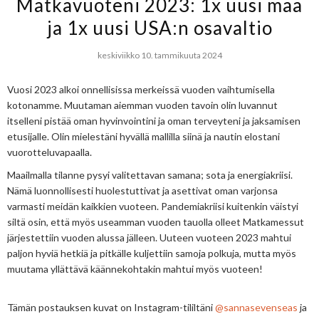
Matkavuoteni 2023: 1x uusi maa
ja 1x uusi USA:n osavaltio
keskiviikko 10. tammikuuta 2024
Vuosi 2023 alkoi onnellisissa merkeissä vuoden vaihtumisella
kotonamme. Muutaman aiemman vuoden tavoin olin luvannut
itselleni pistää oman hyvinvointini ja oman terveyteni ja jaksamisen
etusijalle. Olin mielestäni hyvällä mallilla siinä ja nautin elostani
vuorotteluvapaalla.
Maailmalla tilanne pysyi valitettavan samana; sota ja energiakriisi.
Nämä luonnollisesti huolestuttivat ja asettivat oman varjonsa
varmasti meidän kaikkien vuoteen. Pandemiakriisi kuitenkin väistyi
siltä osin, että myös useamman vuoden tauolla olleet Matkamessut
järjestettiin vuoden alussa jälleen. Uuteen vuoteen 2023 mahtui
paljon hyviä hetkiä ja pitkälle kuljettiin samoja polkuja, mutta myös
muutama yllättävä käännekohtakin mahtui myös vuoteen!
Tämän postauksen kuvat on Instagram-tililtäni
@sannasevenseas
ja