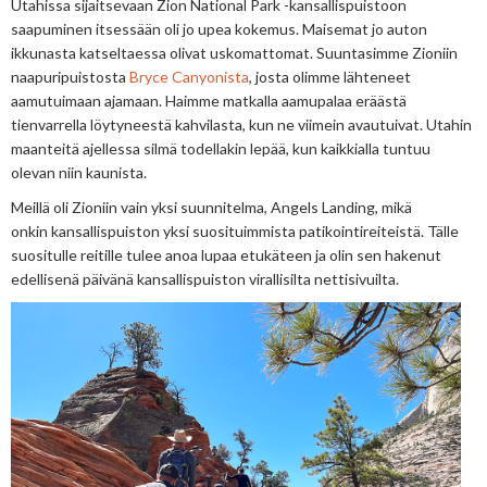
Utahissa sijaitsevaan Zion
National Park -kansallispuistoon
saapuminen itsessään oli jo upea kokemus. Maisemat jo auton
ikkunasta katseltaessa olivat uskomattomat. Suuntasimme Zioniin
naapuripuistosta
Bryce Canyonista
, josta olimme lähteneet
aamutuimaan ajamaan. Haimme matkalla aamupalaa eräästä
tienvarrella löytyneestä kahvilasta, kun ne viimein avautuivat. Utahin
maanteitä ajellessa silmä todellakin lepää, kun kaikkialla tuntuu
olevan niin kaunista.
Meillä oli Zioniin vain yksi suunnitelma,
Angels
Landing,
mikä
onkin
kansallispuiston yksi suosituimmista patikointireiteistä
. Tälle
suositulle reitille tulee anoa lupaa etukäteen ja olin sen hakenut
edellisenä päivänä kansallispuiston virallisilta nettisivuilta.