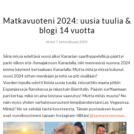
Matkavuoteni 2024: uusia tuulia &
blogi 14 vuotta
tiistai 7. tammikuuta 2025
Siinä missä edeltävä vuosi alkoi Kanarian saarihyppelyllä ja päättyi
parin viikon etä-/lomajaksoon Kanarialla, niin menneenä vuonna 2024
emme käyneet kertaakaan Kanarialla. Mutta mitä ja missä kulunut
vuosi 2024 sitten menikään ja mitä se piti sisällään?
Vuoden lopulla odotti iloisia uusia tuulia, reissattiin maata pitkin
Espanjassa ja Ranskassa ja rakastuin Biarritziin. Pääsin surffaamaan
pari kertaa, mikä on aina loistava saavutus! Mutta mitäs muuta? No
näin myös yhden varhaisnuoruuteni lempibändeistäni Las Vegasissa.
Minkä? No se selviää tästä koosteesta. Tämän postauksen kuvat
ovat vuosikoosteeni tapaan Instagram-tililtäni
@sannasevenseas
.