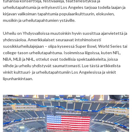
tuhansia konsertteja, festivaaleja, teatteriesityksiä ja 
urheilutapahtumia ja erityisesti Los Angeles tarjoaa todella laajan ja 
kirjavan valikoiman tapahtumia populaarikulttuurin, elokuvien, 
musiikin ja urheilutapahtumien ystäville. 
Urheilu on Yhdysvalloissa muutoinkin hyvin suosittua ajanvietettä ja 
yhdessäoloa. Amerikkalaiset seuraavat intohimoisesti 
suosikkiurheilulajejaan – olipa kyseessä Super Bowl, World Series tai 
college-tason urheilutapahtuma. Isoimmissa liigoissa, kuten NFL, 
NBA, MLB ja NHL, ottelut ovat todellisia spektaakkeleita, joissa 
viihde ja urheilu yhdistyvät saumattomasti. Lue tästä artikkelista 
vinkit 
kulttuuri- ja urheilutapahtumiin Los Angelesissa ja vinkit
lipunhankintaan.