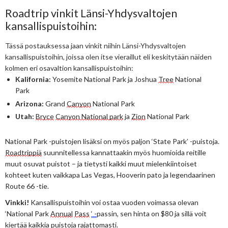
Roadtrip vinkit Länsi-Yhdysvaltojen
kansallispuistoihin:
Tässä postauksessa jaan vinkit niihin Länsi-Yhdysvaltojen 
kansallispuistoihin, joissa olen itse vieraillut eli keskitytään näiden 
kolmen eri osavaltion kansallispuistoihin:
Kalifornia:
 Yosemite National Park ja Joshua 
Tree
 National 
Park 
Arizona:
 Grand 
Canyon
 National Park 
Utah:
Bryce
Canyon National park
 ja 
Zion
 National Park
National Park -puistojen lisäksi on myös paljon ‘State Park’ -puistoja. 
Roadtrippiä
 suunnitellessa kannattaakin myös huomioida reitille 
muut osuvat puistot – ja tietysti kaikki muut mielenkiintoiset 
kohteet kuten vaikkapa Las Vegas, Hooverin pato ja legendaarinen 
Route 66 -tie.
Vinkki! 
Kansallispuistoihin voi ostaa vuoden voimassa olevan 
‘National Park 
Annual
Pass
‘ -
passin, sen hinta on $80 ja sillä voit 
kiertää kaikkia puistoja rajattomasti.