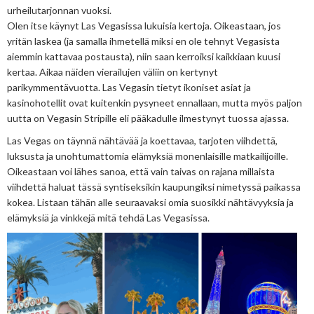
urheilutarjonnan vuoksi.
Olen itse käynyt Las Vegasissa lukuisia kertoja. Oikeastaan, jos
yritän laskea (ja samalla ihmetellä miksi en ole tehnyt Vegasista
aiemmin kattavaa postausta), niin saan kerroiksi kaikkiaan kuusi
kertaa. Aikaa näiden vierailujen väliin on kertynyt
parikymmentävuotta. Las Vegasin tietyt ikoniset asiat ja
kasinohotellit ovat kuitenkin pysyneet ennallaan, mutta myös paljon
uutta on Vegasin Stripille eli pääkadulle ilmestynyt tuossa ajassa.
Las Vegas on täynnä nähtävää ja koettavaa, tarjoten viihdettä,
luksusta ja unohtumattomia elämyksiä monenlaisille matkailijoille.
Oikeastaan voi lähes sanoa, että vain taivas on rajana millaista
viihdettä haluat tässä syntiseksikin kaupungiksi nimetyssä paikassa
kokea. Listaan tähän alle seuraavaksi omia suosikki nähtävyyksia ja
elämyksiä ja vinkkejä mitä tehdä Las Vegasissa.