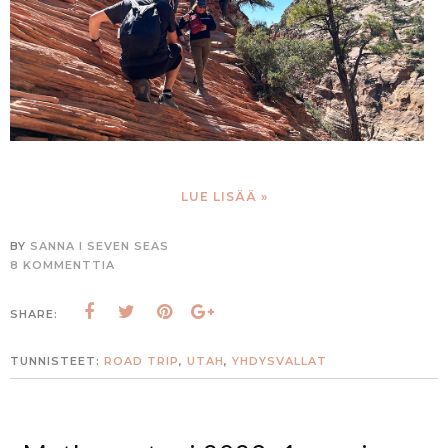
LUE LISÄÄ »
BY
SANNA I SEVEN SEAS
8 KOMMENTTIA
SHARE:
TUNNISTEET:
ROAD TRIP
,
UTAH
,
YHDYSVALLAT