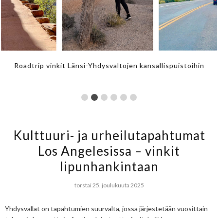
toihin​
La Gomera – Kanariansaarten vehrein saar
Kulttuuri- ja urheilutapahtumat
Los Angelesissa – vinkit
lipunhankintaan
torstai 25. joulukuuta 2025
Yhdysvallat on tapahtumien suurvalta, jossa järjestetään vuosittain 