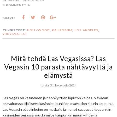
BY
SANNA I SEVEN SEAS
8 KOMMENTTIA
SHARE:
TUNNISTEET:
HOLLYWOOD
,
KALIFORNIA
,
LOS ANGELES
,
YHDYSVALLAT
Mitä tehdä Las Vegasissa? Las
Vegasin 10 parasta nähtävyyttä ja
elämystä
torstai 31. lokakuuta 2024
Las Vegas on kasinoiden ja neonkylttien loputon keidas. Nevadan
osavaltiossa sijaitseva kasinokaupunki on osavaltion suurin kaupunki.
Las Vegasin pääelinkeino on matkailu ja monet saapuvat kaupunkiin
kasinoiden perässä, mutta myös kaupungin muun viihde- ja