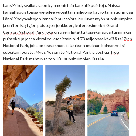
Länsi-Yhdysvalloissa on 
kymmenittäin
kansallispuistoja. Näissä 
kansallispuistoissa vierailee 
vuosittain
 miljoonia kävijöitä ja suurin osa 
Länsi-Yhdysvaltojen kansallispuistoista kuuluvat myös suosituimpien 
ja eniten käytyjen puistojen joukkoon, kuten esimerksi Grand 
Canyon National Park, joka 
on usein listattu toiseksi suosituimmaksi 
puistoksi ja jossa vierailee vuosittain n. 4.73 miljoonaa kävijää tai 
Zion
National Park, joka on useamman listauksen mukaan kolmanneksi 
suosituin puisto. Myös Yosemite National Park ja Joshua 
Tree
National Park mahtuvat top 10 –suosituimpien listalle.