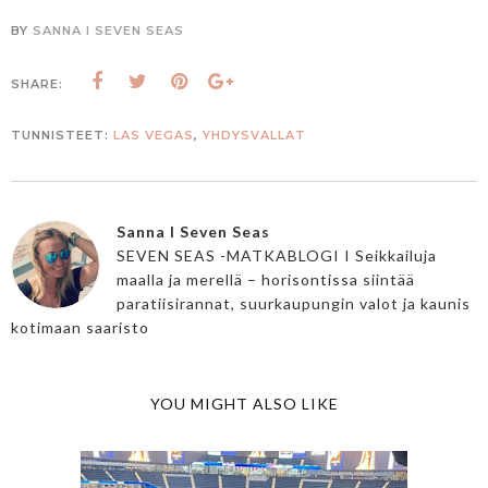
BY
SANNA I SEVEN SEAS
SHARE:
TUNNISTEET:
LAS VEGAS
,
YHDYSVALLAT
Sanna I Seven Seas
SEVEN SEAS -MATKABLOGI I Seikkailuja
maalla ja merellä – horisontissa siintää
paratiisirannat, suurkaupungin valot ja kaunis
kotimaan saaristo
YOU MIGHT ALSO LIKE