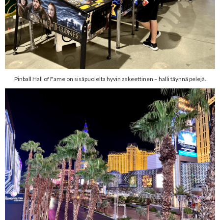
Pinball Hall of Fame on sisäpuolelta hyvin askeettinen – halli täynnä pelejä.