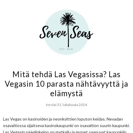
Mitä tehdä Las Vegasissa? Las
Vegasin 10 parasta nähtävyyttä ja
elämystä
torstai 31. lokakuuta 2024
Las Vegas on kasinoiden ja neonkylttien loputon keidas. Nevadan
osavaltiossa sijaitseva kasinokaupunki on osavaltion suurin kaupunki.
Las Vegasin pääelinkeino on matkailu ja monet saapuvat kaupunkiin