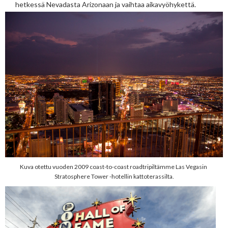
hetkessä Nevadasta Arizonaan ja vaihtaa aikavyöhykettä.
Kuva otettu vuoden 2009 coast-to-coast roadtripiltämme Las Vegasin
Stratosphere Tower -hotellin kattoterassilta.