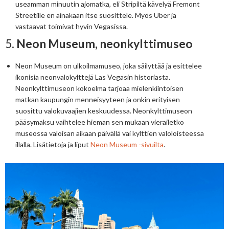
useamman minuutin ajomatka, eli Stripiltä kävelyä Fremont
Streetille en ainakaan itse suosittele. Myös Uber ja
vastaavat toimivat hyvin Vegasissa.
5.
Neon Museum, neonkylttimuseo
Neon Museum on ulkoilmamuseo, joka säilyttää ja esittelee
ikonisia neonvalokylttejä Las Vegasin historiasta.
Neonkylttimuseon kokoelma tarjoaa mielenkiintoisen
matkan kaupungin menneisyyteen ja onkin erityisen
suosittu valokuvaajien keskuudessa. Neonkylttimuseon
pääsymaksu vaihtelee hieman sen mukaan vierailetko
museossa valoisan aikaan päivällä vai kylttien valoloisteessa
illalla. Lisätietoja ja liput
Neon Museum -sivuilta
.