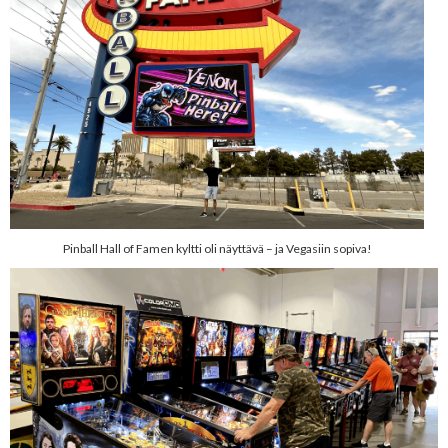
Pinball Hall of Famen kyltti oli näyttävä – ja Vegasiin sopiva!