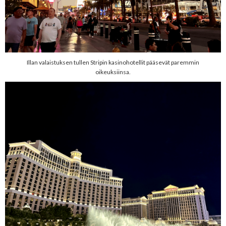
Illan valaistuksen tullen Stripin kasinohotellit pääsevät paremmin
oikeuksiinsa.