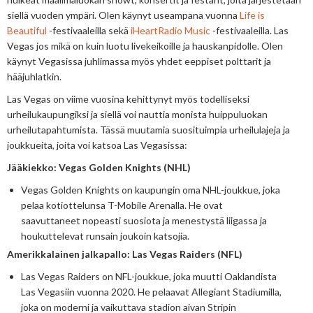
siellä vuoden ympäri. Olen käynyt useampana vuonna
Life is
Beautiful
-festivaaleilla sekä
iHeartRadio Music
-festivaaleilla. Las
Vegas jos mikä on kuin luotu livekeikoille ja hauskanpidolle. Olen
käynyt Vegasissa juhlimassa myös yhdet eeppiset polttarit ja
hääjuhlatkin.
Las Vegas on viime vuosina kehittynyt myös todelliseksi
urheilukaupungiksi ja siellä voi nauttia monista huippuluokan
urheilutapahtumista. Tässä muutamia suosituimpia urheilulajeja ja
joukkueita, joita voi katsoa Las Vegasissa:
Jääkiekko: Vegas Golden Knights (NHL)
Vegas Golden Knights on kaupungin oma NHL-joukkue, joka
pelaa kotiottelunsa T-Mobile Arenalla. He ovat
saavuttaneet nopeasti suosiota ja menestystä liigassa ja
houkuttelevat runsain joukoin katsojia.
Amerikkalainen jalkapallo: Las Vegas Raiders (NFL)
Las Vegas Raiders on NFL-joukkue, joka muutti Oaklandista
Las Vegasiin vuonna 2020. He pelaavat Allegiant Stadiumilla,
joka on moderni ja vaikuttava stadion aivan Stripin