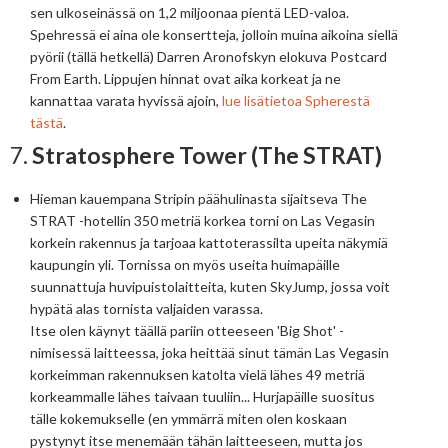
sen ulkoseinässä on 1,2 miljoonaa pientä LED-valoa.
Spehressä ei aina ole konsertteja, jolloin muina aikoina siellä
pyörii (tällä hetkellä) Darren Aronofskyn elokuva Postcard
From Earth. Lippujen hinnat ovat aika korkeat ja ne
kannattaa varata hyvissä ajoin,
lue lisätietoa Spherestä
tästä
.
7.
Stratosphere Tower (The STRAT)
Hieman kauempana Stripin päähulinasta sijaitseva The
STRAT -hotellin 350 metriä korkea torni on Las Vegasin
korkein rakennus ja tarjoaa kattoterassilta upeita näkymiä
kaupungin yli. Tornissa on myös useita huimapäille
suunnattuja huvipuistolaitteita, kuten SkyJump, jossa voit
hypätä alas tornista valjaiden varassa.
Itse olen käynyt täällä pariin otteeseen 'Big Shot' -
nimisessä laitteessa, joka heittää sinut tämän Las Vegasin
korkeimman rakennuksen katolta vielä lähes 49 metriä
korkeammalle lähes taivaan tuuliin... Hurjapäille suositus
tälle kokemukselle (en ymmärrä miten olen koskaan
pystynyt itse menemään tähän laitteeseen, mutta jos