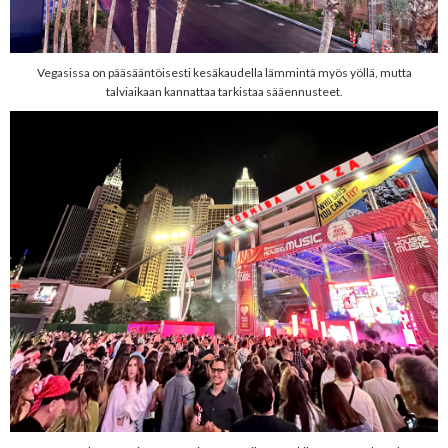
Vegasissa on pääsääntöisesti kesäkaudella lämmintä myös yöllä, mutta
talviaikaan kannattaa tarkistaa sääennusteet.