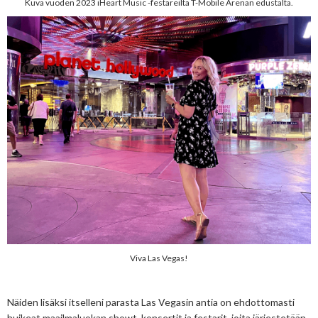
Kuva vuoden 2023 iHeart Music -festareilta T-Mobile Arenan edustalta.
Viva Las Vegas!
Näiden lisäksi itselleni parasta Las Vegasin antia on ehdottomasti
huikeat maailmaluokan showt, konsertit ja festarit, joita järjestetään