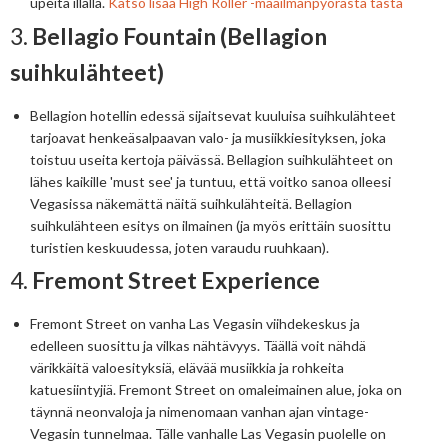
upeita illalla.
Katso lisää High Roller -maailmanpyörästä tästä
3.
Bellagio Fountain (Bellagion
suihkulähteet)
Bellagion hotellin edessä sijaitsevat kuuluisa suihkulähteet
tarjoavat henkeäsalpaavan valo- ja musiikkiesityksen, joka
toistuu useita kertoja päivässä. Bellagion suihkulähteet on
lähes kaikille 'must see' ja tuntuu, että voitko sanoa olleesi
Vegasissa näkemättä näitä suihkulähteitä. Bellagion
suihkulähteen esitys on ilmainen (ja myös erittäin suosittu
turistien keskuudessa, joten varaudu ruuhkaan).
4.
Fremont Street Experience
Fremont Street on vanha Las Vegasin viihdekeskus ja
edelleen suosittu ja vilkas nähtävyys. Täällä voit nähdä
värikkäitä valoesityksiä, elävää musiikkia ja rohkeita
katuesiintyjiä. Fremont Street on omaleimainen alue, joka on
täynnä neonvaloja ja nimenomaan vanhan ajan vintage-
Vegasin tunnelmaa. Tälle vanhalle Las Vegasin puolelle on