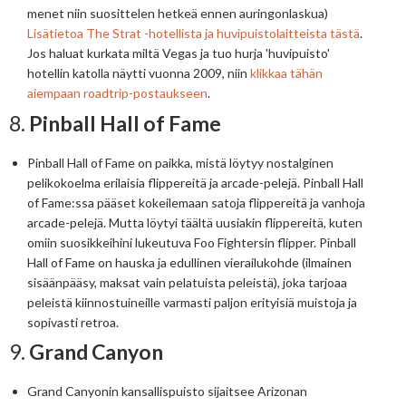
menet niin suosittelen hetkeä ennen auringonlaskua)
Lisätietoa The Strat -hotellista ja huvipuistolaitteista tästä
.
Jos haluat kurkata miltä Vegas ja tuo hurja 'huvipuisto'
hotellin katolla näytti vuonna 2009, niin
klikkaa tähän
aiempaan roadtrip-postaukseen
.
8.
Pinball Hall of Fame
Pinball Hall of Fame on paikka, mistä löytyy nostalginen
pelikokoelma erilaisia flippereitä ja arcade-pelejä. Pinball Hall
of Fame:ssa pääset kokeilemaan satoja flippereitä ja vanhoja
arcade-pelejä. Mutta löytyi täältä uusiakin flippereitä, kuten
omiin suosikkeihini lukeutuva Foo Fightersin flipper. Pinball
Hall of Fame on hauska ja edullinen vierailukohde (ilmainen
sisäänpääsy, maksat vain pelatuista peleistä), joka tarjoaa
peleistä kiinnostuineille varmasti paljon erityisiä muistoja ja
sopivasti retroa.
9.
Grand Canyon
Grand Canyonin kansallispuisto sijaitsee Arizonan