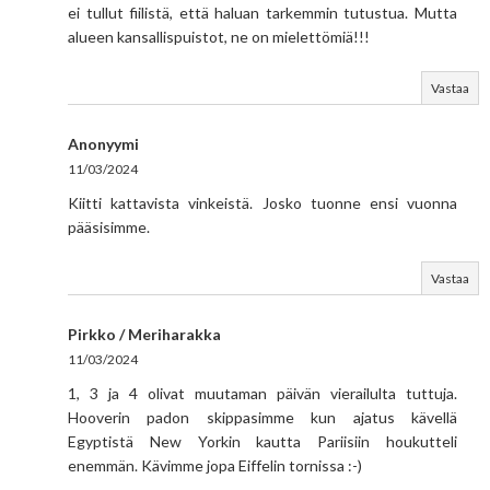
ei tullut fiilistä, että haluan tarkemmin tutustua. Mutta
alueen kansallispuistot, ne on mielettömiä!!!
Vastaa
Anonyymi
11/03/2024
Kiitti kattavista vinkeistä. Josko tuonne ensi vuonna
pääsisimme.
Vastaa
Pirkko / Meriharakka
11/03/2024
1, 3 ja 4 olivat muutaman päivän vierailulta tuttuja.
Hooverin padon skippasimme kun ajatus kävellä
Egyptistä New Yorkin kautta Pariisiin houkutteli
enemmän. Kävimme jopa Eiffelin tornissa :-)