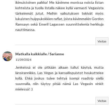
ikimuistoinen paikka! Me kävimme monissa noista listan
kohteista ja tuolla listalla näkee kyllä varmasti Vegasista
tärkeimmät jutut. Meihin vaikutuksen tekivät myös
lukuisten huippukokkien raflat, joista kävimmekin Gordon
Ramsayn sekä Emeril Lagassen suunnittelemia herkkuja
nauttimassa.
Vastaa
Matkalla kaikkialle / Sarianne
11/09/2024
Jenkeissä ei ole pitkään aikaan tullut käytyä, mutta
länsirannikko, Las Vegas ja kansallispuistot houkuttelee
kyllä. Ehkä joskus tulee tehtyä isompi roadtrip siellä
suunnalla, niin täytyy pitää nämä Las Vegasin vinkit
mielessä! :)
Vastaa