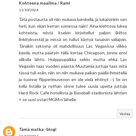
Kohteena maailma / Rami
11/10/2024
Tätä postausta oli niin mukava lueskella, ja lukaisinkin sen
heti, kun ekan kerran somessa näin! Aina kiehtova lukea
kohteista, mistä itsekin kirjoitellut paljon (kiitos
linkityksestä) ja missä on tullut käytyä tasaisin väliajoin.
Tänäkin syksynä oli mahdollisuus Las Vegasissa viikko
käydä, mutta päätyin tällä kertaa Chicagoon, jonne ensi
viikolla lähtö. Huipppupaikka sekin, mutta ehkä Las
Vegasiin taas vuoden päästä. Muutamia juttuja taas mitä
tässä tuli esiin, niin on niin mukava paikan päällä ihmetellä
ja tuonne flipperimuseoon en ole vielä ehtinyt :-) Se on
kyllä listalla ja nythän sinne tulee uusia upeita juttuja
Hard Rock Cafe hotellista ja Baseball-stadionista lähtien
+ se uusi ostari MGM:n lähelle.
Vastaa
Tämä matka -blogi