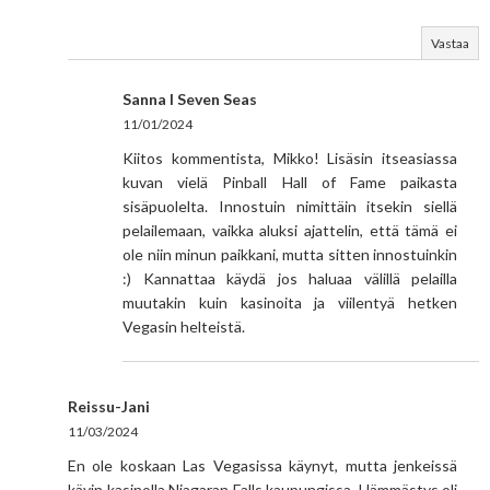
Vastaa
Sanna I Seven Seas
11/01/2024
Kiitos kommentista, Mikko! Lisäsin itseasiassa
kuvan vielä Pinball Hall of Fame paikasta
sisäpuolelta. Innostuin nimittäin itsekin siellä
pelailemaan, vaikka aluksi ajattelin, että tämä ei
ole niin minun paikkani, mutta sitten innostuinkin
:) Kannattaa käydä jos haluaa välillä pelailla
muutakin kuin kasinoita ja viilentyä hetken
Vegasin helteistä.
Reissu-Jani
11/03/2024
En ole koskaan Las Vegasissa käynyt, mutta jenkeissä
kävin kasinolla Niagaran Falls kaupungissa. Hämmästys oli