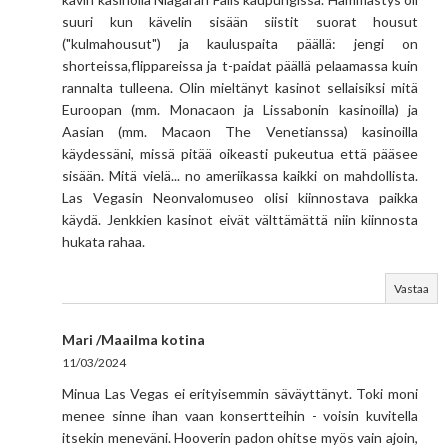
suuri kun kävelin sisään siistit suorat housut
("kulmahousut") ja kauluspaita päällä: jengi on
shorteissa,flippareissa ja t-paidat päällä pelaamassa kuin
rannalta tulleena. Olin mieltänyt kasinot sellaisiksi mitä
Euroopan (mm. Monacaon ja Lissabonin kasinoilla) ja
Aasian (mm. Macaon The Venetianssa) kasinoilla
käydessäni, missä pitää oikeasti pukeutua että pääsee
sisään. Mitä vielä... no ameriikassa kaikki on mahdollista.
Las Vegasin Neonvalomuseo olisi kiinnostava paikka
käydä. Jenkkien kasinot eivät välttämättä niin kiinnosta
hukata rahaa.
Vastaa
Mari /Maailma kotina
11/03/2024
Minua Las Vegas ei erityisemmin säväyttänyt. Toki moni
menee sinne ihan vaan konsertteihin - voisin kuvitella
itsekin meneväni. Hooverin padon ohitse myös vain ajoin,