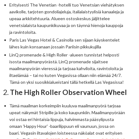
Erityisesti The Venetian -hotelli tuo Venetsian viehätyksen
aavikolle, tarjoten gondoliajeluja, italialaistyylisiä kanaaleja ja
upeaa arkkitehtuuria. Alueen ostoskeskus jäljittelee
venetsialaista kaupunkikuvaa ja on täynnä hienoja kauppoja
ja ravintoloita.
Paris Las Vegas Hotel & Casinolla sen sijaan käyskentelet
lähes kuin konsanaan jossain Pariisin pikkukujilla
LinQ promenade & High Roller -alueen tunnistat helposti
isosta maailmanpyörästä. LinQ promenade sijaitsee
maailmanpyörän vieressä ja tarjoaa kahviloita, ravintoloita ja
iltaelämää – tai no kuten Vegasissa ollaan niin elämää 24/7.
Tämä on yksi suosikkialueistani tällä hetkellä Las Vegasissa!
2.
The High Roller Observation Wheel
Tämä maailman korkeimpiin kuuluva maailmanpyörä tarjoaa
upeat näkymät Stripille ja koko kaupunkiin. Maailmanpyörään
voi ostaa eri hintaisia lippuja, halvimmasta pääsylipusta
omaan 'Happy Hour' -baarilippuun eli vaunuun, jossa on
baari. Vegasin iltavalojen loisteessa näköalat ovat erityisen