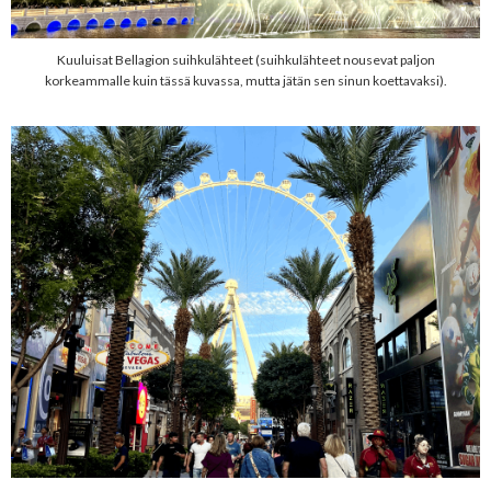
Kuuluisat Bellagion suihkulähteet (suihkulähteet nousevat paljon
korkeammalle kuin tässä kuvassa, mutta jätän sen sinun koettavaksi).