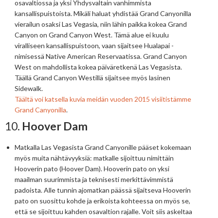
osavaltiossa ja yksi Yhdysvaltain vanhimmista
kansallispuistoista. Mikäli haluat yhdistää Grand Canyonilla
vierailun osaksi Las Vegasia, niin lähin paikka kokea Grand
Canyon on Grand Canyon West. Tämä alue ei kuulu
viralliseen kansallispuistoon, vaan sijaitsee Hualapai -
nimisessä Native American Reservaatissa. Grand Canyon
West on mahdollista kokea päiväretkenä Las Vegasista.
Täällä Grand Canyon Westillä sijaitsee myös lasinen
Sidewalk.
Täältä voi katsella kuvia meidän vuoden 2015 visiitistämme
Grand Canyonilla
.
10.
Hoover Dam
Matkalla Las Vegasista Grand Canyonille pääset kokemaan
myös muita nähtävyyksiä: matkalle sijoittuu nimittäin
Hooverin pato (Hoover Dam). Hooverin pato on yksi
maailman suurimmista ja teknisesti merkittävimmistä
padoista. Alle tunnin ajomatkan päässä sijaitseva Hooverin
pato on suosittu kohde ja erikoista kohteessa on myös se,
että se sijoittuu kahden osavaltion rajalle. Voit siis askeltaa