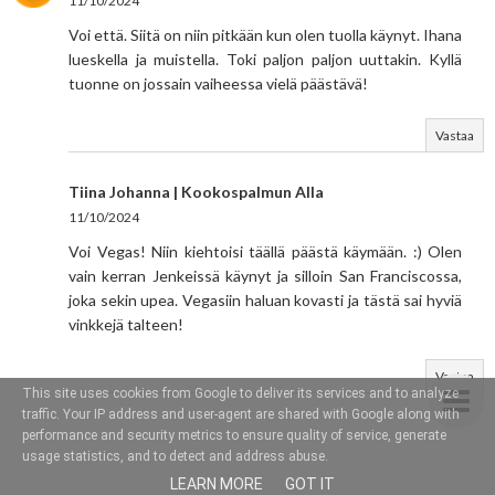
11/10/2024
Voi että. Siitä on niin pitkään kun olen tuolla käynyt. Ihana
lueskella ja muistella. Toki paljon paljon uuttakin. Kyllä
tuonne on jossain vaiheessa vielä päästävä!
Vastaa
Tiina Johanna | Kookospalmun Alla
11/10/2024
Voi Vegas! Niin kiehtoisi täällä päästä käymään. :) Olen
vain kerran Jenkeissä käynyt ja silloin San Franciscossa,
joka sekin upea. Vegasiin haluan kovasti ja tästä sai hyviä
vinkkejä talteen!
Vastaa
This site uses cookies from Google to deliver its services and to analyze
traffic. Your IP address and user-agent are shared with Google along with
performance and security metrics to ensure quality of service, generate
usage statistics, and to detect and address abuse.
LEARN MORE
GOT IT