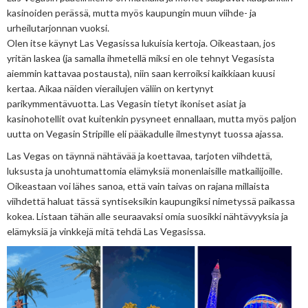
kasinoiden perässä, mutta myös kaupungin muun viihde- ja
urheilutarjonnan vuoksi.
Olen itse käynyt Las Vegasissa lukuisia kertoja. Oikeastaan, jos
yritän laskea (ja samalla ihmetellä miksi en ole tehnyt Vegasista
aiemmin kattavaa postausta), niin saan kerroiksi kaikkiaan kuusi
kertaa. Aikaa näiden vierailujen väliin on kertynyt
parikymmentävuotta. Las Vegasin tietyt ikoniset asiat ja
kasinohotellit ovat kuitenkin pysyneet ennallaan, mutta myös paljon
uutta on Vegasin Stripille eli pääkadulle ilmestynyt tuossa ajassa.
Las Vegas on täynnä nähtävää ja koettavaa, tarjoten viihdettä,
luksusta ja unohtumattomia elämyksiä monenlaisille matkailijoille.
Oikeastaan voi lähes sanoa, että vain taivas on rajana millaista
viihdettä haluat tässä syntiseksikin kaupungiksi nimetyssä paikassa
kokea. Listaan tähän alle seuraavaksi omia suosikki nähtävyyksia ja
elämyksiä ja vinkkejä mitä tehdä Las Vegasissa.