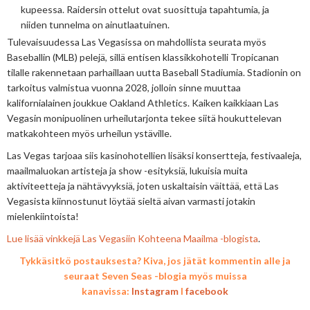
kupeessa. Raidersin ottelut ovat suosittuja tapahtumia, ja
niiden tunnelma on ainutlaatuinen.
Tulevaisuudessa Las Vegasissa on mahdollista seurata myös
Baseballin (MLB) pelejä, sillä entisen klassikkohotelli Tropicanan
tilalle rakennetaan parhaillaan uutta Baseball Stadiumia. Stadionin on
tarkoitus valmistua vuonna 2028, jolloin sinne muuttaa
kalifornialainen joukkue Oakland Athletics. Kaiken kaikkiaan Las
Vegasin monipuolinen urheilutarjonta tekee siitä houkuttelevan
matkakohteen myös urheilun ystäville.
Las Vegas tarjoaa siis kasinohotellien lisäksi konsertteja, festivaaleja,
maailmaluokan artisteja ja show -esityksiä, lukuisia muita
aktiviteetteja ja nähtävyyksiä, joten uskaltaisin väittää, että Las
Vegasista kiinnostunut löytää sieltä aivan varmasti jotakin
mielenkiintoista!
Lue lisää vinkkejä Las Vegasiin Kohteena Maailma -blogista
.
Tykkäsitkö postauksesta? Kiva, jos jätät kommentin alle ja
seuraat Seven Seas -blogia myös muissa
kanavissa:
Instagram
I
facebook