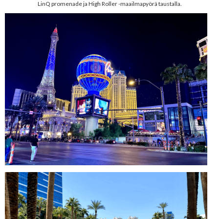
LinQ promenade ja High Roller -maailmapyörä taustalla.