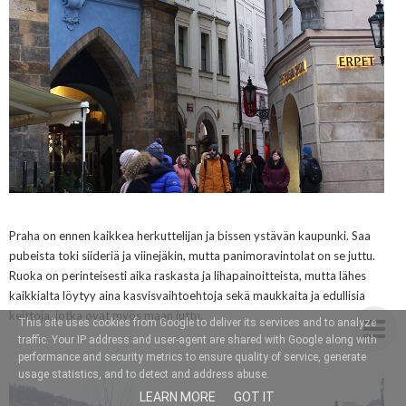
Praha on ennen kaikkea herkuttelijan ja bissen ystävän kaupunki. Saa
pubeista toki siideriä ja viinejäkin, mutta panimoravintolat on se juttu.
Ruoka on perinteisesti aika raskasta ja lihapainoitteista, mutta lähes
kaikkialta löytyy aina kasvisvaihtoehtoja sekä maukkaita ja edullisia
keittoja
, jotka ovat myös maan juttu
.
This site uses cookies from Google to deliver its services and to analyze
traffic. Your IP address and user-agent are shared with Google along with
performance and security metrics to ensure quality of service, generate
usage statistics, and to detect and address abuse.
LEARN MORE
GOT IT