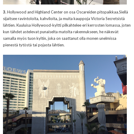
3.
Hollywood and Highland Center on osa Oscareiden pitopaikkaa.S
iellä
sijaitsee ravintoloita, kahviloita, ja muita kauppoja Victoria Secretsistä
lähtie
n. Kuuluisa Hollywood-kyltti pilkahtelee eri kerrosten lomassa, joten
kun tähdet astelevat punaisel
ta matolta rakennukseen, he näkevät
samalla myös tuon kyltin, joka on saattanut olla monen unelmissa
pienestä tytöstä tai pojasta lähtien.