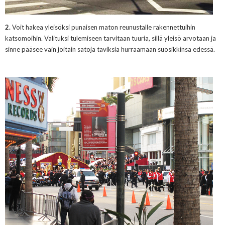
2.
Voit hakea yleisöksi
punaisen maton reunustalle rakennettuihin
katsomoihin. Valituksi tulemiseen tarvitaan tuuria, sillä yleisö
arvo
taan ja
sinne
pääsee vain joitain satoj
a taviksia
hurraamaan suosikkinsa edessä.