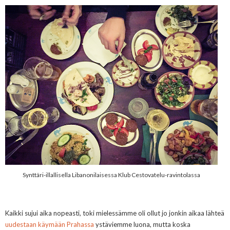
Synttäri-illallisella Libanonilaisessa
Klub Cestovatelu-ravintolassa
Kaikki sujui aika nopeasti, toki mielessämme oli ollut jo jonkin aikaa lähteä
uudestaan käymään Prahassa
ystäviemme luona, mutta koska