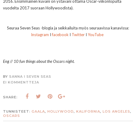
2016. Ensimmäinen kuvani on ystäväni ottama Oscar-viikonlopulta
vuodelta 2017 suoraan Hollywoodista).
Seuraa Seven Seas -blogia ja seikkailuita myös seuraavissa kanavissa:
Instagram
I
facebook
I
Twitter
I
YouTube
Eng // 10 fun things about the Oscars night.
BY
SANNA I SEVEN SEAS
EI KOMMENTTEJA
SHARE:
TUNNISTEET:
GAALA
,
HOLLYWOOD
,
KALIFORNIA
,
LOS ANGELES
,
OSCARS