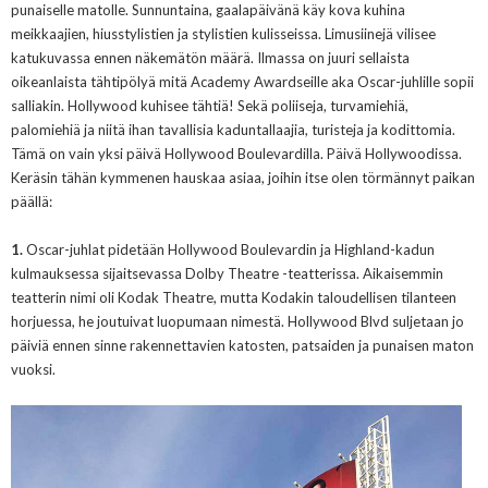
punaiselle matolle. Sunnuntaina,
gaalapäivänä käy kova kuhina
meikkaajien, hiusstylistien ja stylistien kulisseissa. Limusiinejä vilisee
katukuvassa ennen näkemätön määrä. Ilmassa on
juuri sellaista
oikeanlaista tähtipölyä mitä Academy Awardseille aka Oscar-juhlille sopii
salliakin. Hollywood kuhisee tähtiä! Sekä poliiseja, turvamiehiä,
palomiehiä ja niitä ihan tavallisia kaduntallaajia,
turisteja ja kodittomia.
Tä
mä on vain yksi päivä Hollywood Boulevardilla. Päivä Hollywoodissa.
Keräsin
tähän kymmenen hauskaa asiaa, joihin itse olen törmännyt paikan
päällä
:
1.
Oscar-juhlat pidetään Hollywood Boulevardin ja Highland-kadun
kulmauksessa sijaitsevassa Dolby Theatre -teatterissa. Aikaisemmin
teatterin nimi oli Kodak Theatre, mutta Kodakin taloudellisen tilanteen
horjuessa, he joutuivat luopumaan nimestä. Hollywood Blvd suljetaan jo
päiviä ennen sinne rakennettavien katosten, patsaiden ja punaisen maton
vuoksi.