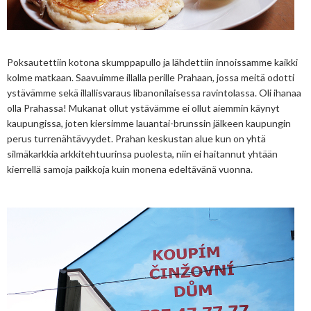
Poksautettiin kotona skumppapullo ja lähdettiin innoissamme kaikki
kolme matkaan. Saavuimme illalla perille Prahaan, jossa meitä odotti
ystävämme sekä illallisvaraus libanonilaisessa ravintolassa. Oli ihanaa
olla Prahassa! Mukanat ollut ystävämme ei ollut aiemmin käynyt
kaupungissa, joten kiersimme lauantai-brunssin jälkeen kaupungin
perus turrenähtävyydet. Prahan keskustan alue kun on yhtä
silmäkarkkia arkkitehtuurinsa puolesta, niin ei haitannut yhtään
kierrellä samoja paikkoja kuin monena edeltävänä vuonna.