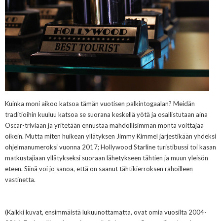
Kuinka moni aikoo katsoa
tämän vuotisen palkintogaalan? Meidän
traditioihin kuuluu katsoa se suorana
keskellä yötä ja osallistutaan aina
Oscar-triviaan ja yritetään ennustaa mahdollisimman monta voittajaa
oikein. M
utta m
iten huikean yllätyksen Jimmy Kimmel järjes
tikään
yhdeksi
ohjelmanumeroksi vuonna 2017; Hollywood Starline turistibussi toi kasan
matkustajiaan yllätykseksi suoraan lähetykseen tähtien ja muun yleisön
eteen. Siinä voi jo sanoa, että on saanut tähtikierroksen rahoilleen
vastinetta
.
(Kaikki kuvat, ensimmäistä lukuunottamatta, ovat omia vuosilta 2004-