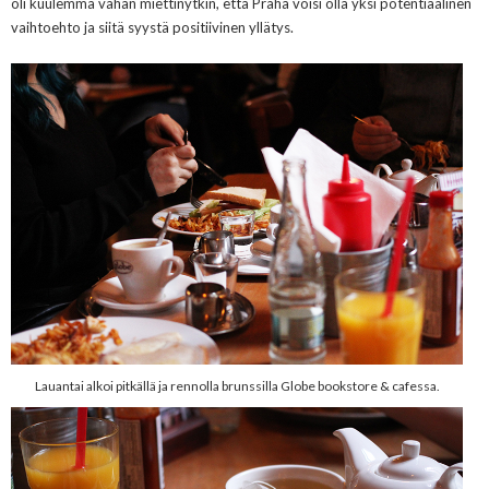
oli kuulemma vähän miettinytkin, että Praha voisi olla yksi potentiaalinen
vaihtoehto ja siitä syystä positiivinen yllätys.
Lauantai alkoi pitkällä ja rennolla brunssilla Globe bookstore & cafessa.