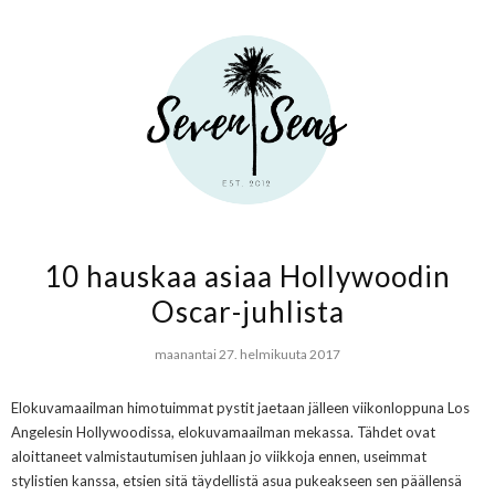
10 hauskaa asiaa Hollywoodin
Oscar-juhlista
maanantai 27. helmikuuta 2017
Elokuvamaailman himotuimmat pystit jaetaan jälleen viikonloppuna Los
Angeles
in Hollywoodissa
, el
okuvamaailman mekassa. Tähdet ovat
aloittaneet valmistau
tumisen
juhlaan jo viikkoja ennen, useimmat
stylist
ie
n
kanssa, etsien sitä täy
dellistä asua pukeakseen sen päällensä