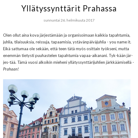
Yllätyssynttärit Prahassa
sunnuntai 26. helmikuuta 2017
Olen ollut aina kova järjestämään ja organisoimaan kaikkia tapahtumia,
juhlia, tilaisuuksia, reissuja, tapaamisia, ystävänpäiväjuhlia - you name it.
Eikä sattumaa ole sekään, että teen tätä myös osittain työkseni, mutta
enemmän tietysti puuhastelen tapahtumia vapaa-aikanani. Tyk-kään jär-
jes-tää. Tämä vuosi alkoikin mieheni yllätyssynttärijuhlien järkkäämisellä -
Prahaan!