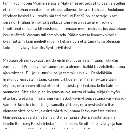
tammikuun lopun Miamin reissu ja Matkamessut tekivät tuloaan ajateltiin
että näinköhän ennätämme reissuun alkuvuodesta sittenkään. Joulukuun
kiireiden keskellä kuitenkin pärähti meiliini ParisRion lentotarjoukset,
joissa oli Prahan lennot satasella. Laitoin viestin ystävälleni, joka oli
ilmoittanut olevansa kiinnostunut lähtemään myös mukaan, jos päätetään
joskus lähteä. Vastaus tuli samoin tein. Päätin varata lennot kolmelle,
kysymättä mitään mieheltäni, sillä keksin juuri että tämä tulisi olemaan
kokonaan yllätys hänelle. Synttäriyllätys!
Matkaan oli siis kuukausi, mutta en hiiskunut asiasta mitään. Toki olin
varmistanut Prahan ystäviltämme, että olemme kaikki tervetulleita tuona
ajankohtana. Tuli joulu, uusi vuosi ja tammikuun alku. En vieläkään
hiiskunut reissusta mitään, kunnes viikkoa ennen hänen syttäreitään
vihjasin, että hänen pitäisi olla kotona töistä perjantaina kello kahteen
mennessä. Siitä alkoi pieni kysymystulva, mutta ei paha. Vihjasin myös,
että tarvitset passin. Siitä sain vain jatkokysymyksen, satama vai Helsinki-
Vantaa? Jätin kertomatta (ja samalla ajattelin, että pystyisinkö itse
olemaan yhtä coolisti ja esittämättä miljoonaa lisäkysymästä tuossa
tilanteessa. En välttämättä). Synttäriaamuna sitten paljastin asian ja
lähetin Boarding Passin tekstarina miehelleni. Se oli iloinen yllätys ja hän