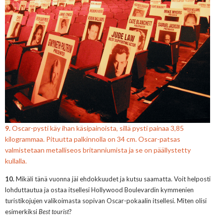
9.
Oscar-pysti käy ihan käsipainoista, sillä pysti painaa 3,85
kilogrammaa. Pituutta palkinnolla on 34 cm. Oscar-patsas
valmistetaan metalliseos britanniumista ja se on päällystetty
kullalla.
10.
Mikäli tänä vuonna jäi ehdokkuudet ja kutsu saamatta. Voit helposti
lohduttautua ja ostaa itsellesi Hollywood Boulevardin kymmenien
turistikojujen valikoimasta sopivan Oscar-pokaalin itsellesi. Miten olisi
esimerkiksi
Best tourist
?