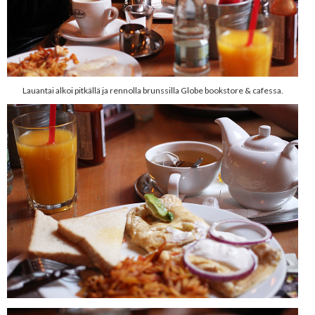
Lauantai alkoi pitkällä ja rennolla brunssilla Globe bookstore & cafessa.