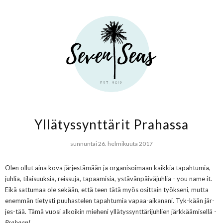
Yllätyssynttärit Prahassa
sunnuntai 26. helmikuuta 2017
Olen ollut aina kova järjestämään ja organisoimaan kaikkia tapahtumia,
juhlia, tilaisuuksia, reissuja, tapaamisia, ystävänpäiväjuhlia - you name it.
Eikä sattumaa ole sekään, että teen tätä myös osittain työkseni, mutta
enemmän tietysti puuhastelen tapahtumia vapaa-aikanani. Tyk-kään jär-
jes-tää. Tämä vuosi alkoikin mieheni yllätyssynttärijuhlien järkkäämisellä -
Prahaan!