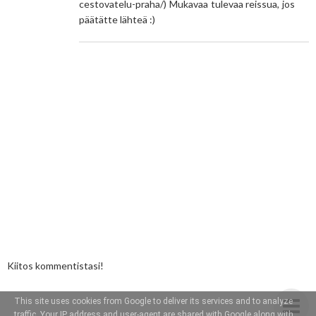
cestovatelu-praha/) Mukavaa tulevaa reissua, jos
päätätte lähteä :)
Kiitos kommentistasi!
This site uses cookies from Google to deliver its services and to analyze
traffic. Your IP address and user-agent are shared with Google along with