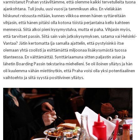
varmistanut Prahan ystäviltämme, että olemme kaikki tervetulleita tuona
ajankohtana. Tuli joulu, uusi vuosi ja tammikuun alku. En vieläkään
hiiskunut reissusta mitään, kunnes viikkoa ennen hänen syttäreitään
vihjasin, että hänen pitäisi olla kotona töistä perjantaina kello kahteen
mennessä. Siitä alkoi pieni kysymystulva, mutta ei paha. Vihjasin myös,
että tarvitset passin. Siitä sain vain jatkokysymyksen, satama vai Helsinki-
Vantaa? Jätin kertomatta (ja samalla ajattelin, että pystyisinkö itse
olemaan yhtä coolisti ja esittämättä miljoonaa lisäkysymästä tuossa
tilanteessa. En välttämättä). Synttäriaamuna sitten paljastin asian ja
lähetin Boarding Passin tekstarina miehelleni. Se oli iloinen yllätys ja hän
oli kuulemma vähän miettinytkin, että Praha voisi olla yksi potentiaalinen
vaihtoehto ja siitä syystä positiivinen yllätys.