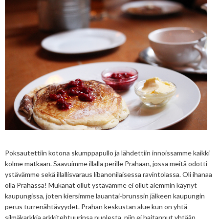
Poksautettiin kotona skumppapullo ja lähdettiin innoissamme kaikki
kolme matkaan. Saavuimme illalla perille Prahaan, jossa meitä odotti
ystävämme sekä illallisvaraus libanonilaisessa ravintolassa. Oli ihanaa
olla Prahassa! Mukanat ollut ystävämme ei ollut aiemmin käynyt
kaupungissa, joten kiersimme lauantai-brunssin jälkeen kaupungin
perus turrenähtävyydet. Prahan keskustan alue kun on yhtä
silmäkarkkia arkkitehtuurinsa puolesta, niin ei haitannut yhtään