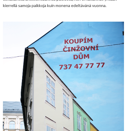
kierrellä samoja paikkoja kuin monena edeltävänä vuonna.