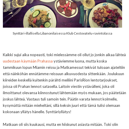
Synttäri-illallisella Libanonilaisessa
Klub Cestovatelu-ravintolassa
Kaikki sujui aika nopeasti, toki mielessämme oli ollut jo jonkin aikaa lähteä
uudestaan käymään Prahassa
ystäviemme luona, mutta koska
tammikuun lopun Miamin reissu ja Matkamessut tekivät tuloaan ajateltiin
että näinköhän ennätämme reissuun alkuvuodesta sittenkään. Joulukuun
kiireiden keskellä kuitenkin pärähti meiliini ParisRion lentotarjoukset,
joissa oli Prahan lennot satasella. Laitoin viestin ystävälleni, joka oli
ilmoittanut olevansa kiinnostunut lähtemään myös mukaan, jos päätetään
joskus lähteä. Vastaus tuli samoin tein. Päätin varata lennot kolmelle,
kysymättä mitään mieheltäni, sillä keksin juuri että tämä tulisi olemaan
kokonaan yllätys hänelle. Synttäriyllätys!
Matkaan oli siis kuukausi, mutta en hiiskunut asiasta mitään. Toki olin