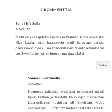
2 KOMMENTTIA
Selja | It's Selja
2/26/2017
Meillä on juuri ajatuksissa reissu Prahaan, kiitos vinkeistä!
Kiva kuulla, että kaupunkiin ehtii tutustua parissa
päivässäkin hyvin. Tuo libanonilainen ravintola kuulostaa
tosi hyvältä, minkä niminen se mahtaa olla? :)
Vastaa
Sanna I Siveltimellä
3/02/2017
Kolmessa päivässä ennättää mielestäni nähdä
hyvin Prahaa ja fiilistellä kaupungin tunnelmaa.
Libanonilainen ravintola oli nimeltään Klubu
cestovatelů (http://m.hedvabnastezka.cz/klub-