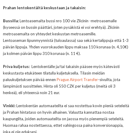
Prahan lentokentältä keskustaan ja takaisin:
Bussilla:
Lentoasemalta
b
ussi nro 100 vie
Zlicinin -
metroasemalle
(kyseessä on bussin päättäri, joten pysäkistä ei voi erehtyä). Zlicinin
metroasemalta on yhteydet keskustan metroasemille.
Lentoaseman lipunmyynnistä (tuloaulassa) saa sekä kertalippuja että
1-3
päivän lippuja
.
Yhden vuorokauden lippu
maksaa
110 korunaa (n. 4,10€)
ja kolmen päivän lippu 310 korunaa (n. 11 €).
Priva kuljetus:
Lentokentälle ja/tai takaisin pääsee myös kätevästi
keskustasta etukäteen tilatulla kuljetuksella. Tilasin meidän
paluukuljetuksen päivää ennen
Prague Airport Transfer
-sivuilta, jota
lämpimästi suosittelen. Hinta oli 550 CZK per kuljetus (meitä oli 3
henkeä), eli yhteensä noin 21 eur.
Vinkki:
L
entokentän automaateilta ei saa nostettua kovin pieniä seteleitä
ja Prahan hintataso on hyvin alhainen. Valuutta kannattaa nostaa
kaupungilta, joiden automaateilta on jaossa myös pienempiä seteleitä.
Huomaa rahaa nostettaessa, ettet vahingossa paina konversionappia,
joka ei ole eduksesi.