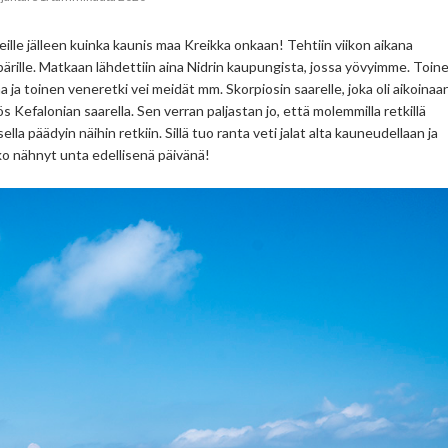
ille jälleen kuinka kaunis maa Kreikka onkaan! Tehtiin viikon aikana
pärille. Matkaan lähdettiin aina Nidrin kaupungista, jossa yövyimme. Toin
a ja toinen veneretki vei meidät mm. Skorpiosin saarelle, joka oli aikoinaa
s Kefalonian saarella. Sen verran paljastan jo, että molemmilla retkillä
la päädyin näihin retkiin. Sillä tuo ranta veti jalat alta kauneudellaan ja
ko nähnyt unta edellisenä päivänä!