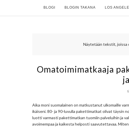
BLOGI
BLOGIN TAKANA
LOS ANGELE
Näytetään tekstit, joissa
Omatoimimatkaaja pake
j
t
Aika moni suomalainen on matkustanut ulkomaille var
ikäiseni. 80- ja 90-luvulla pakettimatkat olivat täysi
luotti varmasti pakettimatkan tuomiin palveluihin ja val
avoimempaa ja kaikesta helposti saavutettavaa. Miten