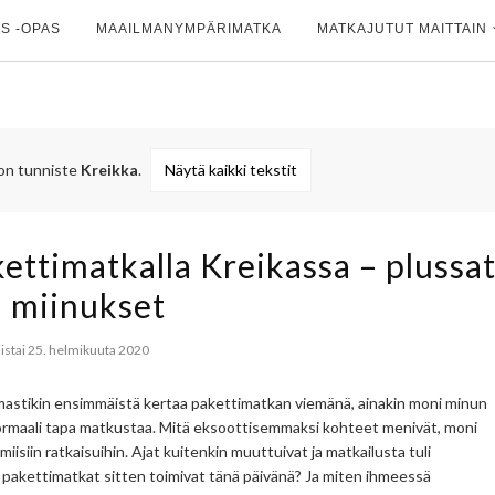
S -OPAS
MAAILMANYMPÄRIMATKA
MATKAJUTUT MAITTAIN
 on tunniste
Kreikka
.
Näytä kaikki tekstit
ttimatkalla Kreikassa – plussa
a miinukset
iistai 25. helmikuuta 2020
mastikin ensimmäistä kertaa pakettimatkan viemänä, ainakin moni minun
n normaali tapa matkustaa. Mitä eksoottisemmaksi kohteet menivät, moni
miisiin ratkaisuihin. Ajat kuitenkin muuttuivat ja matkailusta tuli
 pakettimatkat sitten toimivat tänä päivänä? Ja miten ihmeessä