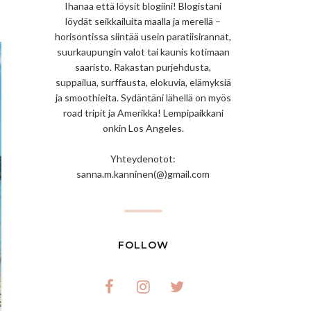
Ihanaa että löysit blogiini! Blogistani
löydät seikkailuita maalla ja merellä –
horisontissa siintää usein paratiisirannat,
suurkaupungin valot tai kaunis kotimaan
saaristo. Rakastan purjehdusta,
suppailua, surffausta, elokuvia, elämyksiä
ja smoothieita. Sydäntäni lähellä on myös
road tripit ja Amerikka! Lempipaikkani
onkin Los Angeles.
Yhteydenotot:
sanna.m.kanninen(@)gmail.com
FOLLOW