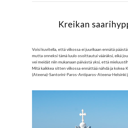
Kreikan saarihypp
Voisi kuvitella, että viikossa ei juurikaan ennätä pääst
mutta onneksi tämä luulo osoittautui vääräksi, eikä j
vei meidät niin mukanaan päivästä yksi, että mieluusti
Mitä kaikkea sitten viikossa ennättää nähdä ja kokea 
(Ateena)-Santorini-Paros-Antiparos-Ateena-Helsinki ja