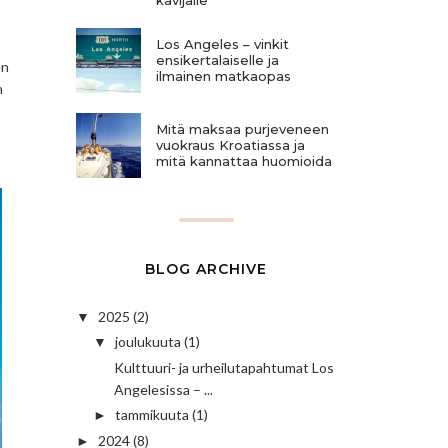
Los Angeles – vinkit
ensikertalaiselle ja
en
ilmainen matkaopas
n
Mitä maksaa purjeveneen
vuokraus Kroatiassa ja
mitä kannattaa huomioida
BLOG ARCHIVE
2025
(2)
▼
joulukuuta
(1)
▼
Kulttuuri- ja urheilutapahtumat Los
Angelesissa – ...
tammikuuta
(1)
►
2024
(8)
►