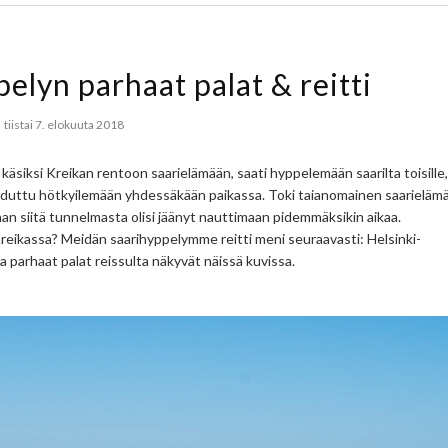
elyn parhaat palat & reitti
tiistai 7. elokuuta 2018
ä käsiksi Kreikan rentoon saarielämään, saati hyppelemään saarilta toisille,
ouduttu hötkyilemään yhdessäkään paikassa. Toki taianomainen saarieläm
han siitä tunnelmasta olisi jäänyt nauttimaan pidemmäksikin aikaa.
Kreikassa? Meidän saarihyppelymme reitti meni seuraavasti: Helsinki-
 parhaat palat reissulta näkyvät näissä kuvissa.