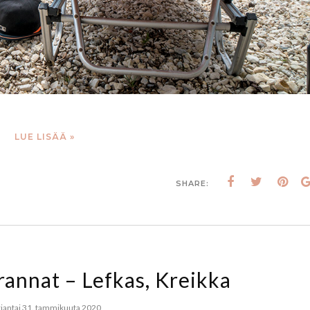
LUE LISÄÄ »
SHARE:
rannat – Lefkas, Kreikka
jantai 31. tammikuuta 2020