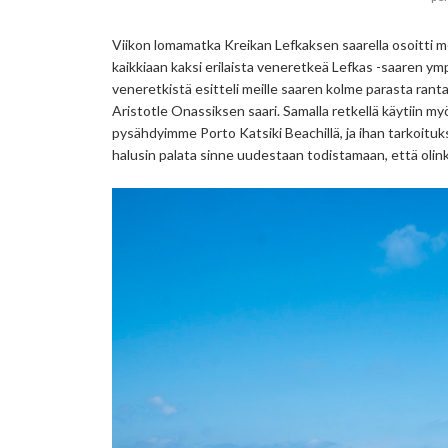
Viikon lomamatka Kreikan Lefkaksen saarella osoitti me
kaikkiaan kaksi erilaista veneretkeä Lefkas -saaren ym
veneretkistä esitteli meille saaren kolme parasta ranta
Aristotle Onassiksen saari. Samalla retkellä käytiin myö
pysähdyimme Porto Katsiki Beachillä, ja ihan tarkoituksel
halusin palata sinne uudestaan todistamaan, että olin