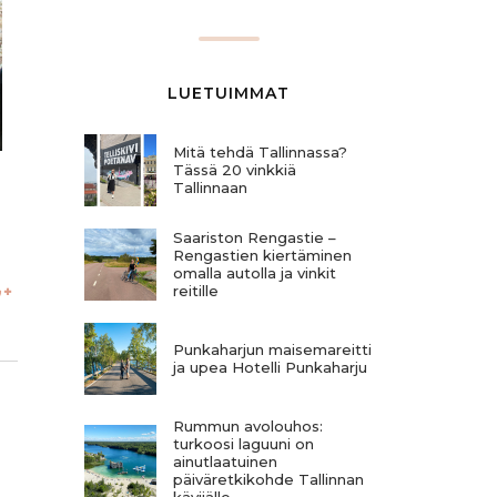
LUETUIMMAT
Mitä tehdä Tallinnassa?
Tässä 20 vinkkiä
Tallinnaan
Saariston Rengastie –
Rengastien kiertäminen
omalla autolla ja vinkit
reitille
Punkaharjun maisemareitti
ja upea Hotelli Punkaharju
Rummun avolouhos:
turkoosi laguuni on
ainutlaatuinen
päiväretkikohde Tallinnan
kävijälle