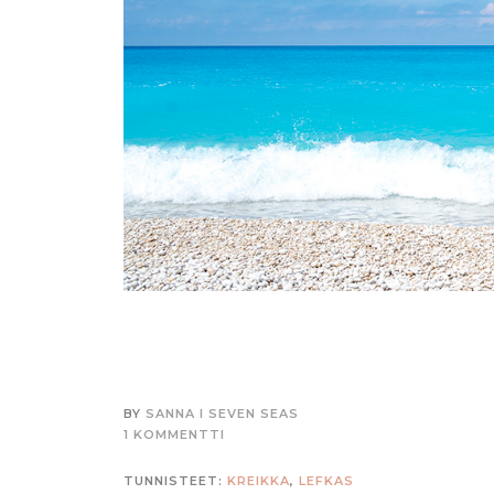
BY
SANNA I SEVEN SEAS
1 KOMMENTTI
TUNNISTEET:
KREIKKA
,
LEFKAS