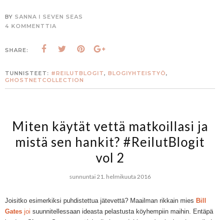
BY
SANNA I SEVEN SEAS
4 KOMMENTTIA
SHARE:
TUNNISTEET:
#REILUTBLOGIT
,
BLOGIYHTEISTYÖ
,
GHOSTNETCOLLECTION
Miten käytät vettä matkoillasi ja
mistä sen hankit? #ReilutBlogit
vol 2
sunnuntai 21. helmikuuta 2016
Joisitko esimerkiksi
puhdistettua jätevettä
? Maailman rikkain mies
Bill
Gates
joi
suunnitellessaan
ideasta pelastusta
köyh
empiin
maihin
.
Entäpä