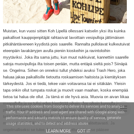
Muistan, kun vuosi sitten Koh Lipellä ollessani katselin yksi ilta kuinka
paikalliset kauppojenpitäjät rahtasivat lavoittain vesipulloja jättimäisen
pitkähäntäveneen kyydistä pois
saarelle
. Rannalta pullolavat kulkeutuivat
eteenpäin lavakärryjen avulla pieniin kioskeihin ja ravintoloihin
myytäviksi. Joka ilta sama juttu, kun muut nukkuivat,
kannettiin
saarelle
satoja muovipulloja
ilta toisen perään
, mutta entäpä sieltä pois? Siinäpä
se. Ongelma. Siihen on onneksi tullut yhdeksi avuksi Trash Hero, joka
haluaa jakaa paikallisille tietoutta roskaamisen haitoista ja kierrätyksen
tärkeydestä. Jos ei tiedä, tekee vain voitavansa tai ei sitäkään. Yleisin
tapa onkin ollut tumpata roskat ja muovit vaan maahan, koska enempää
tietoa tai halua ole ollut. Ja tämä ei ole hyvä asia. Muovia on aivan liikaa
maapallolla ja se tulisi edes kierrättää oikein.
Jos oikein kunnolla ja
This site uses cookies from Google to deliver its services and to analyze
pikaisesti kärjistetään asia, niin
ei ole liian villiä kysyä, että syötkö
traffic. Your IP address and user-agent are shared with Google along with
tietämättäsi muovia lautasellasi tai pesetkö kasvosi kenties
performance and security metrics to ensure quality of service, generate
muovirakeilla? Sillä muovia on lähes kaikkialla, valitettavasti. Ja
usage statistics, and to detect and address abuse.
ongelmalliseksi se tulee, karkeasti sanottuna, kun se pääsee
LEARN MORE
GOT IT