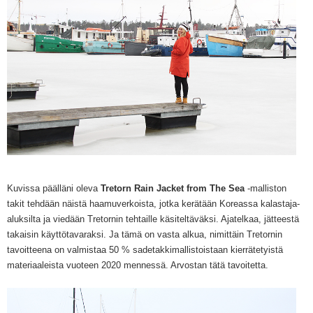
Kuvissa päälläni ol
eva
Tretorn Rain Jacket from The Sea
-malliston
takit tehdään näistä haamuverkoista, jotka kerätään Koreassa kalastaja-
aluksilta ja viedään Tretornin tehtaille käsiteltäväksi. Ajatelkaa, jätteestä
takaisin käyttötavaraksi.
Ja tämä on vasta alkua, nimittäin Tretornin
tavoitteena on valmistaa 50 % sadetakkimallistoistaan kierrätetyistä
materiaaleista vuoteen 2020 mennessä. Arvostan tätä
tavoitetta
.