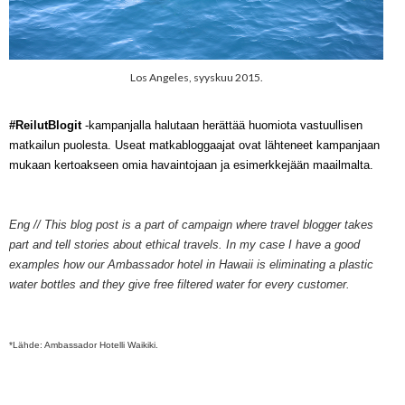
Los Angeles, syyskuu 2015.
#ReilutBlogit
-kampanjalla halutaan herättää huomiota vastuullisen
matkailun puolesta. Useat matkabloggaajat ovat lähteneet kampanjaan
mukaan kertoakseen omia havaintojaan ja esimerkkejään maailmalta.
Eng // This blog post is a part of campaign where travel blogger takes
part and tell stories about ethical travels. In my case I have a good
exam
p
les how our Ambassador hotel in Hawaii is eliminating a plastic
water bottles and they give free filtered water for every customer.
*Lähde:
Ambassador Hotelli Waikiki.