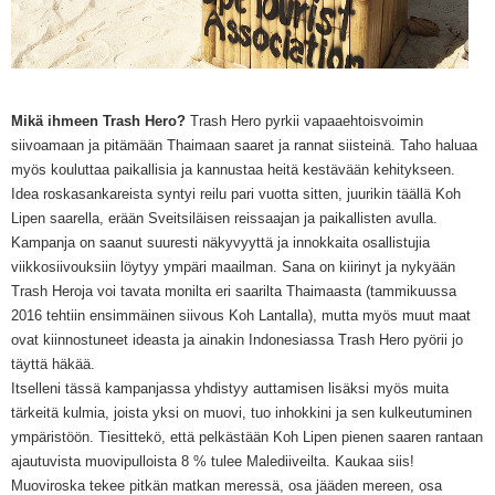
Mikä ihmeen Trash Hero?
Trash Hero pyrkii vapaaehtoisvoimin
siivoamaan ja pitämään Thaimaan saaret ja rannat siisteinä. Taho haluaa
myös kouluttaa paikallisia ja kannustaa heitä kestävään kehitykseen.
Idea roskasankareista syntyi reilu pari vuotta sitten, juurikin täällä Koh
Lipen saarella, erään Sveitsiläisen reissaajan ja paikallisten avulla.
Kampanja on saanut suuresti näkyvyyttä ja innokkaita osallistujia
viikkosiivouksiin
löytyy ympäri maailman. Sana on kiirinyt ja nykyään
Trash Heroja voi tavata monilta eri saarilta Thaimaasta (tammikuussa
2016 tehtiin ensimmäinen siivous Koh Lantalla), mutta myös muut maat
ovat kiinnostuneet ideasta ja ainakin Indonesiassa Trash Hero pyörii jo
täyttä häkää.
Itselleni tässä kampanjassa yhdistyy auttamisen lisäksi myös
muita
tärkeitä
kulmia
, joista yksi on muovi, tuo inhokkini ja sen kulkeutuminen
ympäristöön. Tiesittekö, että pelkästään Koh Lipen pienen saaren rantaan
ajautuvista muovipulloista 8 % tulee Malediiveilta. Kaukaa siis!
Muoviroska tekee pitkän matkan meressä, osa jääden mereen, osa