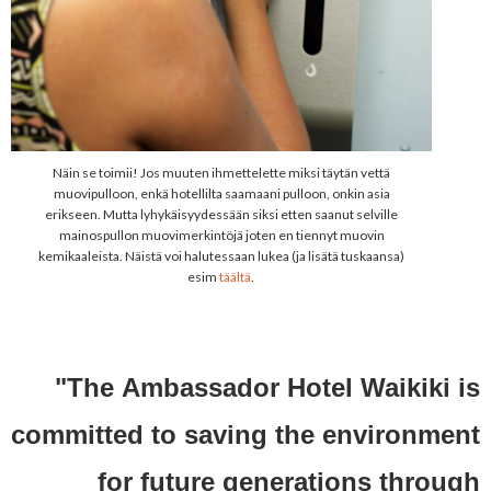
Näin se toimii! Jos muuten ihmettelette miksi täytän vettä
muovipulloon, enkä hotellilta saamaani pulloon, onkin asia
erikseen. Mutta lyhykäisyydessään siksi etten saanut selville
mainospullon muovimerkintöjä joten en tiennyt muovin
kemikaaleista. Näistä voi halutessaan lukea (ja lisätä tuskaansa)
esim
täältä
.
"The
Ambassador Hotel Waikiki is
committed to saving the environment
for future generations through