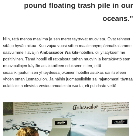
pound floating trash pile in our
oceans."
Niin, tätä menoa maailma ja sen meret täyt
ty
vät
muovista. Ovat tehneet
sitä jo hyvän aikaa.
Kun vajaa vuosi sitten maailmanympärimatkallamme
saavuimme Havaijin
Ambassa
dor Waikiki
-hotelliin, oli yllätyksemme
positiivinen. Tämä hotelli oli
ratkaissut turhan muovin ja
kertakäyttöisten
muovipullojen
käytön asiakkailleen edukseen siten, että
sisäänkirjautumisen yhteydessä jokainen hotellin asiakas sai itselleen
yhden oman juomapullon. Ja näihin juomapulloihin sai rajattomasti
täyttää
aulatiloissa olevista vesiautomaateista
wai
:ta,
eli puhdasta ve
ttä.