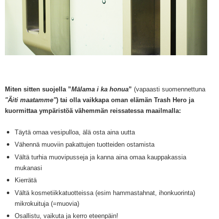
Miten sitten suojella
”
Mālama i ka honua
”
(vapaasti suomennettuna
"
Äiti maatamme"
) tai olla
vaikkapa oman elämän Trash Hero ja
kuormittaa ympäristöä vähemmän reissatessa maailmalla:
Täytä omaa vesipulloa, älä osta aina uutta
Vähennä muoviin pakattujen tuotteiden ostamista
Vältä turhia muovipusseja ja kanna aina omaa kauppakassia
mukanasi
Kierrätä
Vältä kosmetiikkatuotteissa (esim hammastahnat, ihonkuorinta)
mikrokuituja (=muovia)
Osallistu, vaikuta ja kerro eteenpäin!