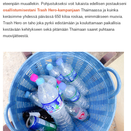
eteenpäin
muuallekin
.
Pohjustukseksi voit lukaista edellisen postaukseni
osallistumisestani Trash Hero-kampanjaan
Thaimaassa ja kuinka
keräsimme yhdessä päivässä 650 kiloa roskaa, enimmäkseen muovia.
Trash Hero on taho
joka
pyrkii
edistä
mään
ja
kou
lutta
maan
paikallisia
kestävään kehitykseen
sekä pitämään Thaimaan saaret puhtaana
muovijätteestä.