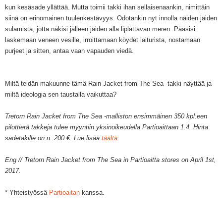
kun kesäsa
de yllättää.
Mutta toimii takki ihan sellaisenaankin, nimittäin
siinä on erinomainen tuulenkestävyys. Odotankin nyt innolla näiden jäiden
sulamista, jotta näkisi jälleen jäiden alla liplattavan meren. Pääsisi
laskemaan veneen vesille, irroitta
maan
köydet laiturista, nosta
maan
purjeet ja sitten, antaa vaan vapauden viedä.
Miltä teidän makuunne tämä Rain Jacket from The Sea -takki näyttää
ja
miltä ideologia sen taustalla vaikuttaa?
Tretorn
Rain Jacket from The Sea
-malliston ensimmäinen 350 kpl:een
pilottierä takkeja tulee myyntiin yksinoikeudella Partioaittaan 1.4. Hinta
sadetakille on n. 200 €. Lue lisää
täältä
.
Eng //
Tretorn
Rain Jacket from The Sea in Partioaitta stores on April 1st,
2017
.
*
Yhteistyössä
Partioaitan
kanssa.