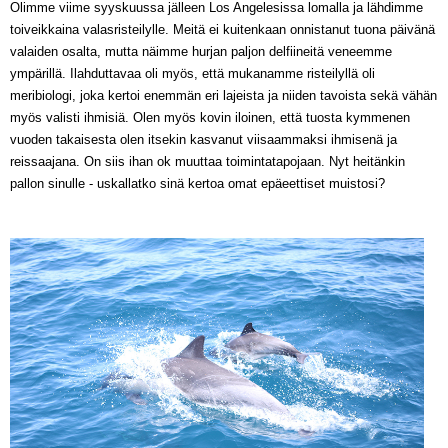
Olimme
viime syyskuussa jälleen Los Angelesissa
lomalla ja lähdimme
toiveikkaina valasristeilylle
.
Meitä
ei kuitenkaan onnistanut tuona
päivänä
valaiden osalta, mutta näimme hurjan paljon delfiineitä
veneemme
ympärillä. Ilahduttavaa oli myös, että mukanamme risteilyllä oli
meribiolog
i, joka kertoi enemmän eri lajeista
ja niiden tavoista sekä vähän
myös
valisti ihmisiä. Olen myös kovin iloinen, että tuosta kymmenen
vuoden takaisesta olen itsekin kasvanut
viisaammaksi ihmisenä ja
reissaajana
. On siis ihan ok muuttaa toimintatapojaan.
Nyt heitänkin
pallon sinulle - uskallatko sinä kertoa omat epäeettiset muistosi?