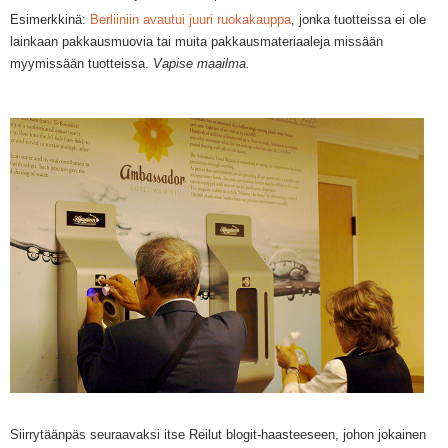
Esimerkkinä
:
Berliiniin avautui juuri ruokakauppa
, jonka tuotteissa ei ole
lainkaan pakkausmuovia tai muita pakkausmateriaaleja missään
myymissään tuotteissa.
Vapise maailma.
Siirr
ytäänpäs seuraavaksi itse Reilut blog
it-haaste
eseen, johon jokainen