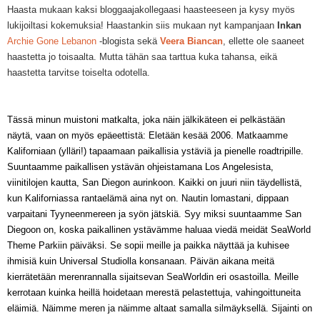
Haasta mukaan kaksi bloggaajakollegaasi haasteeseen ja kysy myös
lukijoiltasi kokemuksia! Haastankin siis mukaan nyt kampanjaan
Inkan
Archie Gone Lebanon
-blogista sekä
Veera
Biancan
, ellette ole saaneet
haastetta jo toisaalta.
Mutta
tähän saa tarttua kuka tahansa, eikä
haastetta tarvitse toiselta odotella
.
Tässä minun muistoni m
atkalta, joka näin jälkikäteen ei pelkästään
näytä, vaan on myös epäeettistä: Eletään kesää 2006.
Matkaamme
K
aliforniaan (ylläri!) tapaamaan paikallisia ystäviä ja pienelle road
tripille.
Suunt
aamme paikallisen ystävän ohjeistamana Los Angelesista,
viinitilojen kautta, San Diegon aurin
koon. Kaikki on juuri niin täydellistä,
kun Kaliforniassa
rantaelämä aina nyt on
. Nautin loma
stani, dip
paan
varpaitan
i
Tyyneenmereen ja syön jätski
ä
.
S
yy miksi suuntaamme San
Diegoon on, koska paikallinen ystävämme haluaa
viedä meidät SeaWorld
Theme Parkiin
päiväksi. Se
sopii meille ja paikka näyttää ja kuhisee
ihmisiä kuin Unive
rsal Studiolla konsanaan. Päivä
n aikana meitä
kierrätetään merenrannalla sijaitsevan SeaWorldin eri osastoi
ll
a. Meille
kerrotaan kuinka
heillä hoidetaan merestä pelastettuja, vahingoittuneita
eläimiä. Näimme meren
ja
näimme altaat samalla silmäyksellä. Sijainti on