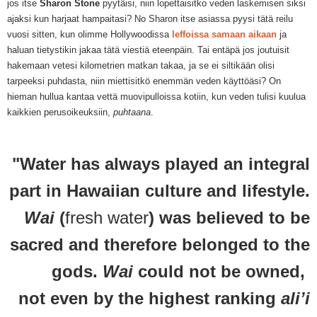
jos it
se
Sharon Stone
pyytä
isi
, niin lopettaisitko veden laskemisen siksi
ajaksi kun harjaat hampaitasi? No Sharon
itse asiassa pyysi tätä reilu
vuosi sitten, kun
olimme Hollywoodissa
leffoissa samaan aikaan
ja
haluan tietystikin jakaa tätä viestiä eteenpäin. Tai entäpä jos joutuisit
hakemaan vetesi kilometrien matkan takaa, ja se ei siltikään olisi
tarpeeksi puh
dasta
, niin miettisitkö enemmän veden käyttöäsi? On
hieman hullua kantaa vettä muovipulloissa kotiin, kun veden tulisi
kuulua
kaik
kien perusoikeuksiin,
puhtaana
.
"Water has always played an integral
part in Hawaiian culture and lifestyle.
Wai
(
fresh water
) was believed to be
sacred and therefore belonged to the
gods.
Wai
could not be owned,
not even by the highest ranking
ali’i