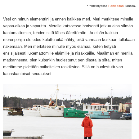
*
Yhteistyössä
Partioaitan
kanssa.
Vesi on minun elementt
i
ni ja ennen kaikkea meri. Meri merkitsee minulle
v
apaa-aikaa ja
vapautta. Merelle katsoessa horisontti jatkuu aina silmän
kantamattomiin, tehden siitä lähes äärettömän. Ja eihän kaikkia
merenpohjia ole edes koluttu eikä nähty, eikä varmaan koskaan tullakaan
näkemään
. Meri merkitsee minulle myös elämää, kuten tietysti
ensisijaisesti lukemattomille eläimille ja nisäkkäille. Maailman eri merillä
matkanneena
, olen kuitenkin huolestunut sen tilasta ja siitä, miten
meriämme pidetään paikoitellen roskiksina. Sillä on huolestuttuvan
kauaskantoisat seuraukset.