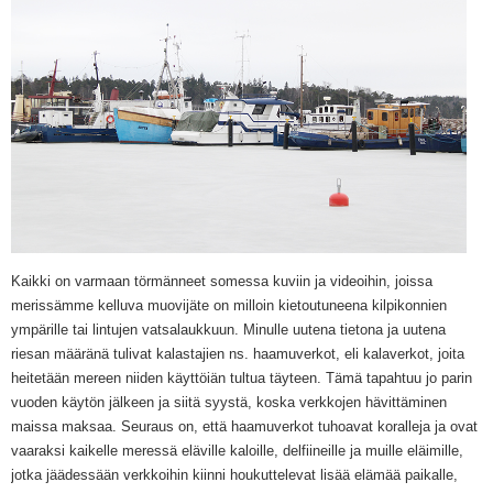
Kaikki on varmaan törmänneet somessa kuviin ja videoihin, joissa
merissämme kelluva muovijäte on milloin kietoutuneena kilpikonnien
ympärille tai lintujen vatsalaukkuun. Minulle uut
ena tietona ja uutena
riesa
n määränä
tulivat kalastajien ns. haamuverkot, eli kalaverkot, joita
heitetään mereen
niiden käyttöiän tultua täyteen. Tämä tapahtuu
jo parin
vuoden käytön jälkeen ja siitä syystä, koska verkkojen hävittäminen
maissa maksaa. Seuraus on, että haamuverkot tuhoavat koralleja ja ovat
vaaraksi kaikelle meressä eläville kaloille, delfiineille ja muille eläimille,
jotka jäädessään verkkoihin kiinni houkuttelevat lisää elämää paikalle,