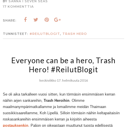
BY
SANNA I SEVEN SEAS
17 KOMMENTTIA
SHARE:
TUNNISTEET:
#REILUTBLOGIT
,
TRASH HERO
Everyone can be a hero, Trash
Hero! #ReilutBlogit
keskiviikko 17. helmikuuta 2016
Se oli aika tarkalleen vuosi sitten, kun törmäsin ensimmäisen kerran
näihin arjen sankareihin,
Trash Heroihin
. Olimme
maailmanympärimatkallamme ja lomailimme meidän Thaimaan
suosikkisaarellamme, Koh Lipellä. Silloin törmäsin näihin keltapaitaisiin
roskasankareihin ensimmäisen kerran ja kirjoitin aiheesta
postauksenkin
. Paljon on oikeastaan muuttunut tuosta edellisestä