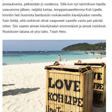
postauksesta, pelkästään jo vuodessa. Sillä kun nyt tammikuun lopulla
saavuimme jälleen, neljättä kertaa, lempparisaarellemme Koh Lipelle,
kiinnitin heti huomiota bambuisiin roskakoreihin kävelykadun varrella.
Sain tietää, että roskikset olivat saapuneet saarelle vasta pari päivää
sitten. Siis saaren ainoan kävelykadun ensimmäiset ja ainoat roskikset.
Roskiksien takana oli yksi taho, Trash Hero.