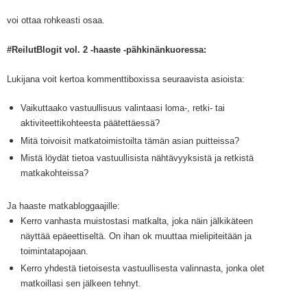
voi ottaa rohkeasti osa
a.
#ReilutBlogit vol. 2
-haaste -pähkinänkuoressa:
Lukijana voit kertoa kommenttiboxissa seuraavista asioista:
Vaikuttaako vastuullisuus valintaasi loma-, retki- tai
aktiviteettikohteesta päätettäessä?
Mitä toivoisit matkatoimistoilta tämän asian puitteissa?
Mistä löydät tietoa vastuullisista nähtävyyksistä ja retkistä
matkakohteissa?
Ja haaste matkabloggaajille:
Kerro vanhasta muistostasi matkalta, joka näin jälkikäteen
näyttää epäeettiseltä. On ihan ok muuttaa mielipiteitään ja
toimintatapojaan.
Kerro yhdestä tietoisesta vastuullisesta valinnasta, jonka olet
matkoillasi sen jälkeen tehnyt.