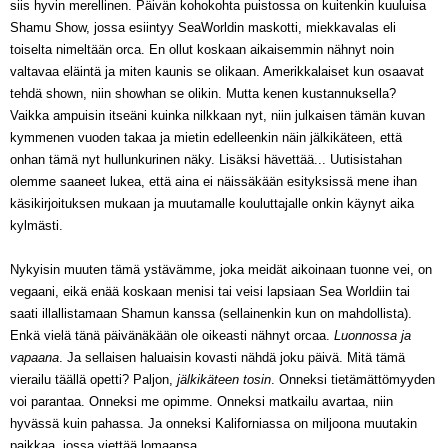
siis hyvin merell
inen
. Päivän kohokohta
puistossa on
kuitenkin kuuluisa
Shamu Show, jossa esiintyy SeaWorldin maskotti,
miekkava
las eli
toiselta nimeltään
o
rca. En ollut koskaan aikaisemmin nähnyt noin
valtavaa eläintä ja miten kaunis se olikaan. Amerikkalaiset kun osaavat
tehdä shown, niin
showhan se olikin. Mutta kenen kustannuksella?
Vaikka ampuisin itseäni kuinka nilkkaan nyt, niin julkaisen tämän kuvan
kymmenen vuoden taka
a
ja mietin edelleenkin näin jälkikäteen, että
onhan tä
mä nyt hullunkurinen näky. Lisäksi hävettää... Uutisistahan
olemme saaneet lukea
, että aina ei näissäkään
esityksi
ssä
mene ihan
käsikirjoituksen mukaan ja
muutama
lle kouluttajalle onkin käynyt aika
kylmästi.
Nykyisin muuten
tämä ystävä
mme, joka meidät aikoinaan tuonne vei,
on
vegaani, eikä enää koskaan menisi tai veisi lapsiaan Sea Worldiin tai
saati illallistamaan Shamun kanssa (sellainen
kin kun on mahdollista).
Enkä
v
ielä
t
änä päivänäkään
ole oikeasti nähnyt orcaa.
Luonnossa ja
vapaana
. Ja sellai
sen haluaisin kovasti
nähdä joku
päivä
.
Mitä tämä
vierailu täällä opetti? Paljon,
jälkikäteen tosin
.
Onneksi tietämättömyyden
voi parantaa. Onneksi me opimme. Onneksi
matkailu avartaa, niin
hyvässä kuin pahassa.
Ja onneksi Kaliforniassa on miljoona muutakin
paikkaa,
jossa viettää lomaansa.