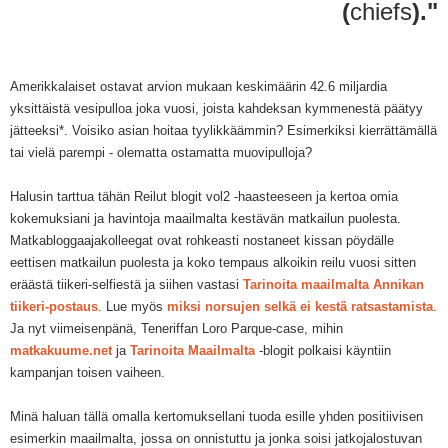
(
chiefs
)."
Amerikkalaiset ostavat arvion mukaan keskimäärin 42.6 miljardia
yksittäistä vesipulloa joka vuosi, joista kahdeksan kymmenestä päätyy
jätteeksi*. Voisiko asian hoitaa tyylikkäämmi
n
?
Esimerkiksi kierrättämä
llä
tai vielä parem
pi -
olematta ostamatta muovipulloja
?
Halusin tarttua tähän Reilut blogit vol2 -haasteeseen ja kertoa omia
kokemuksiani ja havintoja maailmalta kestävän matkailun puolesta.
Matkabloggaajakolleegat ovat rohkeasti nostaneet kissan pöydälle
eettisen matkailun puolesta ja koko tempaus alkoikin reilu vuosi sitten
eräästä tiikeri-selfiestä ja
siihen vastasi
Tarinoita maailmalta Annikan
tiikeri-postau
s
.
Lue myös
miksi norsujen selkä ei kestä ratsastamist
a
.
Ja nyt
viimeis
enpänä
,
Teneriffan Loro Parque-case, mihin
matkakuume.net
ja
Tarinoita Maailmalta
-blog
it
polkaisi
k
äyntiin
kampanjan
toisen vaiheen
.
Minä haluan
tällä
omalla kertomuksellani
tuoda esille yhden positiivisen
esimerkin maailm
alta, jossa on onnistuttu ja
jonka soisi jatkojalostuvan