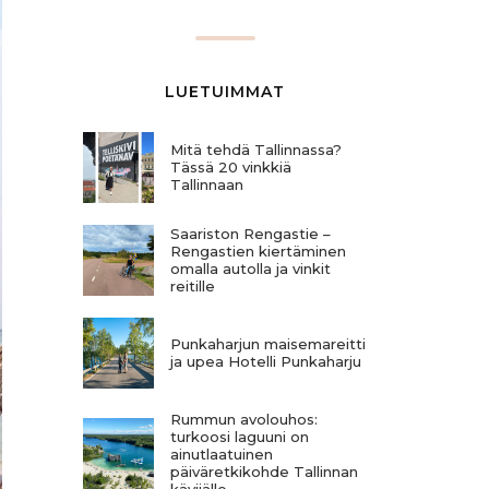
LUETUIMMAT
Mitä tehdä Tallinnassa?
Tässä 20 vinkkiä
Tallinnaan
Saariston Rengastie –
Rengastien kiertäminen
omalla autolla ja vinkit
reitille
Punkaharjun maisemareitti
ja upea Hotelli Punkaharju
Rummun avolouhos:
turkoosi laguuni on
ainutlaatuinen
päiväretkikohde Tallinnan
kävijälle