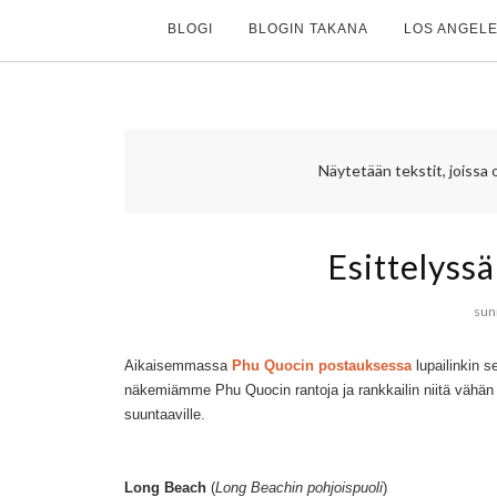
BLOGI
BLOGIN TAKANA
LOS ANGELE
Näytetään tekstit, joissa
Esittelyss
sun
Aikaisemmassa
Phu Quocin postauksessa
lupailinkin se
näkemiämme Phu Quocin rantoja ja rankkailin niitä vähän 
suuntaaville.
Long Beach
(
Long Beachin pohjoispuoli
)