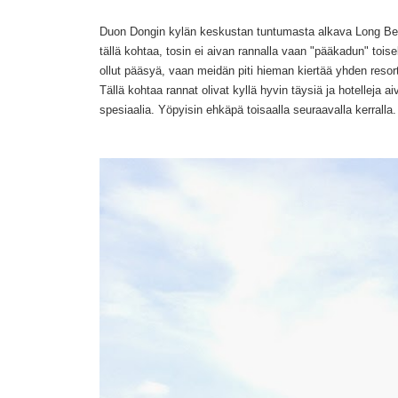
Duon Dongin kylän keskustan tuntumasta alkava Long Beac
tällä kohtaa, tosin ei aivan rannalla vaan "pääkadun" toisel
ollut pääsyä, vaan meidän piti hieman kiertää yhden resorti
Tällä kohtaa rannat olivat kyllä hyvin täysiä ja hotelleja
spesiaalia. Yöpyisin ehkäpä toisaalla seuraavalla kerralla.