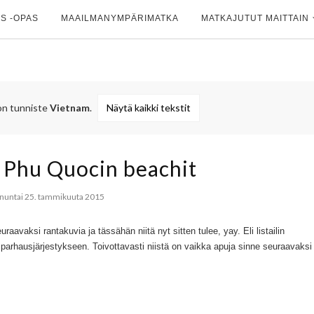
S -OPAS
MAAILMANYMPÄRIMATKA
MATKAJUTUT MAITTAIN
 on tunniste
Vietnam
.
Näytä kaikki tekstit
ä Phu Quocin beachit
nuntai 25. tammikuuta 2015
uraavaksi rantakuvia ja tässähän niitä nyt sitten tulee, yay. Eli listailin
parhausjärjestykseen. Toivottavasti niistä on vaikka apuja sinne seuraavaksi