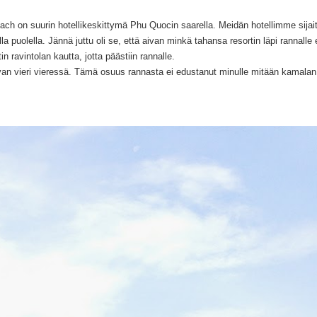
h on suurin hotellikeskittymä Phu Quocin saarella. Meidän hotellimme sijait
la puolella. Jännä juttu oli se, että aivan minkä tahansa resortin läpi rannalle 
n ravintolan kautta, jotta päästiin rannalle.
 aivan vieri vieressä. Tämä osuus rannasta ei edustanut minulle mitään kamalan