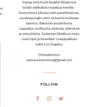
Ihanaa että löysit blogiini! Blogistani
löydät seikkailuita maalla ja merellä –
si
horisontissa siintää usein paratiisirannat,
ei
suurkaupungin valot tai kaunis kotimaan
saaristo. Rakastan purjehdusta,
suppailua, surffausta, elokuvia, elämyksiä
ja smoothieita. Sydäntäni lähellä on myös
road tripit ja Amerikka! Lempipaikkani
onkin Los Angeles.
Yhteydenotot:
sanna.m.kanninen(@)gmail.com
FOLLOW