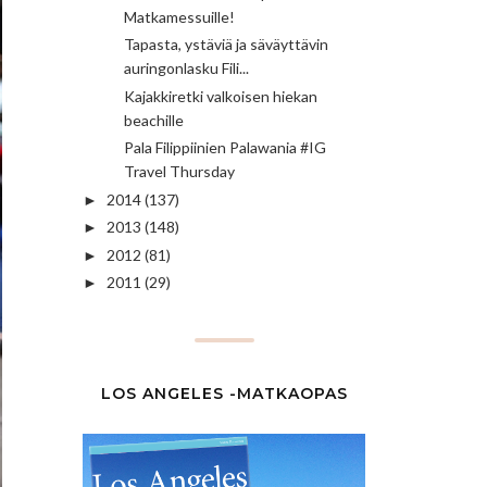
Matkamessuille!
Tapasta, ystäviä ja säväyttävin
auringonlasku Fili...
Kajakkiretki valkoisen hiekan
beachille
Pala Filippiinien Palawania #IG
Travel Thursday
2014
(137)
►
2013
(148)
►
2012
(81)
►
2011
(29)
►
LOS ANGELES -MATKAOPAS