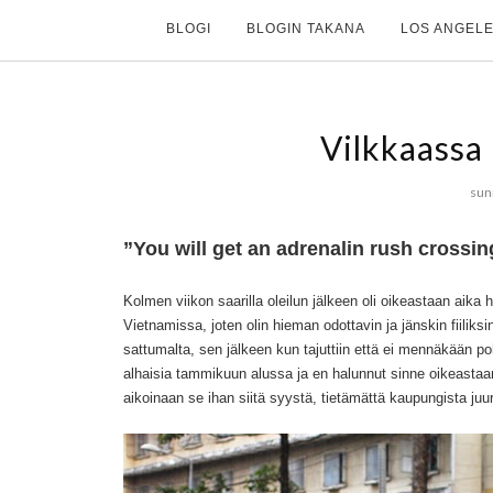
BLOGI
BLOGIN TAKANA
LOS ANGELE
Vilkkaassa
sun
”You will get an adrenalin rush crossing
Kolmen viikon saarilla oleilun jälkeen oli oikeastaan aik
Vietnamissa, joten olin hieman odottavin ja jänskin fiili
sattumalta, sen jälkeen kun tajuttiin että ei mennäkään p
alhaisia tammikuun alussa ja en halunnut sinne oikeastaan 
aikoinaan se ihan siitä syystä, tietämättä kaupungista ju