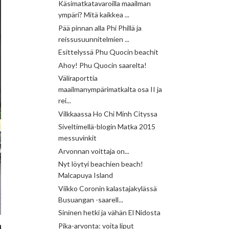
Käsimatkatavaroilla maailman
ympäri? Mitä kaikkea ...
Pää pinnan alla Phi Phillä ja
reissusuunnitelmien ...
Esittelyssä Phu Quocin beachit
Ahoy! Phu Quocin saarelta!
Väliraporttia
maailmanympärimatkalta osa II ja
rei...
Vilkkaassa Ho Chi Minh Cityssa
Siveltimellä-blogin Matka 2015
messuvinkit
Arvonnan voittaja on...
Nyt löytyi beachien beach!
Malcapuya Island
Viikko Coronin kalastajakylässä
Busuangan -saarell...
Sininen hetki ja vähän El Nidosta
Pika-arvonta: voita liput