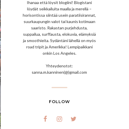
Ihanaa että löysit blogiini! Blogistani
löydät seikkailuita maalla ja merellä –
horisontissa siintää usein paratiisirannat,
suurkaupungin valot tai kaunis kotimaan
saaristo. Rakastan purjehdusta,
suppailua, surffausta, elokuvia, elämyksiä
ja smoothieita. Sydäntäni lähellä on myös
road tripit ja Amerikka! Lempipaikkani
onkin Los Angeles.
Yhteydenotot:
sanna.m.kanninen(@)gmail.com
FOLLOW