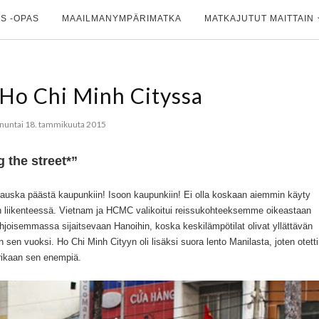
S -OPAS
MAAILMANYMPÄRIMATKA
MATKAJUTUT MAITTAIN
 Ho Chi Minh Cityssa
nuntai 18. tammikuuta 2015
 the street*”
a hauska päästä kaupunkiin! Isoon kaupunkiin! Ei olla koskaan aiemmin käyty
ksin liikenteessä. Vietnam ja HCMC valikoitui reissukohteeksemme oikeastaan
ohjoisemmassa sijaitsevaan Hanoihin, koska keskilämpötilat olivat yllättävän
sen vuoksi. Ho Chi Minh Cityyn oli lisäksi suora lento Manilasta, joten otetti
urikaan sen enempiä.