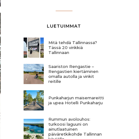
LUETUIMMAT
Mitä tehdä Tallinnassa?
Tässä 20 vinkkiä
Tallinnaan
Saariston Rengastie –
Rengastien kiertäminen
omalla autolla ja vinkit
reitille
Punkaharjun maisemareitti
ja upea Hotelli Punkaharju
Rummun avolouhos:
turkoosi laguuni on
ainutlaatuinen
päiväretkikohde Tallinnan
kävijälle