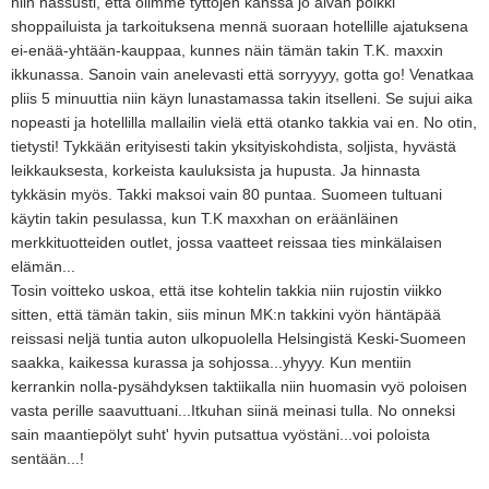
niin hassusti, että olimme tyttöjen kanssa jo aivan poikki
shoppailuista ja tarkoituksena mennä suoraan hotellille ajatuksena
ei-enää-yhtään-kauppaa, kunnes näin tämän takin T.K. maxxin
ikkunassa. Sanoin vain anelevasti että sorryyyy, gotta go! Venatkaa
pliis 5 minuuttia niin käyn lunastamassa takin itselleni. Se sujui aika
nopeasti ja hotellilla mallailin vielä että otanko takkia vai en. No otin,
tietysti! Tykkään erityisesti takin yksityiskohdista, soljista, hyvästä
leikkauksesta, korkeista kauluksista ja hupusta. Ja hinnasta
tykkäsin myös. Takki maksoi vain 80 puntaa. Suomeen tultuani
käytin takin pesulassa, kun T.K maxxhan on eräänläinen
merkkituotteiden outlet, jossa vaatteet reissaa ties minkälaisen
elämän...
Tosin voitteko uskoa, että itse kohtelin takkia niin rujostin viikko
sitten, että tämän takin, siis minun MK:n takkini vyön häntäpää
reissasi neljä tuntia auton ulkopuolella Helsingistä Keski-Suomeen
saakka, kaikessa kurassa ja sohjossa...yhyyy. Kun mentiin
kerrankin nolla-pysähdyksen taktiikalla niin huomasin vyö poloisen
vasta perille saavuttuani...Itkuhan siinä meinasi tulla. No onneksi
sain maantiepölyt suht' hyvin putsattua vyöstäni...voi poloista
sentään...!