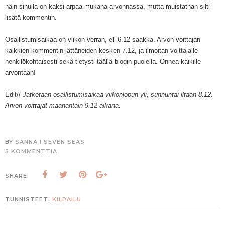
näin sinulla on kaksi arpaa mukana arvonnassa, mutta muistathan silti
lisätä kommentin.
Osallistumisaikaa on viikon verran, eli 6.12 saakka. Arvon voittajan
kaikkien kommentin jättäneiden kesken 7.12, ja ilmoitan voittajalle
henkilökohtaisesti sekä tietysti täällä blogin puolella. Onnea kaikille
arvontaan!
Edit//
Jatketaan osallistumisaikaa viikonlopun yli, sunnuntai iltaan 8.12.
Arvon voittajat maanantain 9.12 aikana.
BY
SANNA I SEVEN SEAS
5 KOMMENTTIA
SHARE:
TUNNISTEET:
KILPAILU