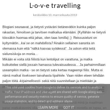
L-o-v-e travelling
keskiviikko 13. marraskuuta 2013
Blogiani seuraavat, ja tietysti ystäväni tietänevätkin kuinka paljon
rakastan, himoitsen ja tarvitsen matkailua elämääni. (Kyllähän ne tietysti
töissäkin huomaa että jahas, olen taas lomilla) ;) Reissusieluni on
kyltymätön...
kai se on mahdollista?
Ainakin sellainen sanonta on
olemassa kuin että "nälkä kasvaa syödessä". Ja uskon että teitä
sielunsiskoja on monia...
Mikään ei voita sitä fiilistä kun lentoliput on varattuna, ja matka
kutkuttelee siellä jossain hamassa tulevaisuudessa... Ja parhaimmillaan
useampikin matka - se on tietysti sata kertaa mageempi fiilis. Mutta ei
nämä matkat itsekseen taivahasta tipahtele. Vaan niiden eteen tehdään
paljon töitä
-kirjaimellisesti-
sekä niitä suunnitellaan ja mietitään ja
pohditaan aika lailla, ja ihan muutamissa villeimmissä ex-tempore
This site uses cookies from Google to deliver its services and to analyze
tapauksissa ei mitään noista, hihhh.
traffic. Your IP address and user-agent are shared with Google along with
performance and security metrics to ensure quality of service, generate
usage statistics, and to detect and address abuse.
Koti-ikävä on vieras laji minulle. Koti on siellä missä minä ja maailman
LEARN MORE
GOT IT
paras matkakaverini ollaan. Vaikka rakastan kotiani monella eri tapaa, en