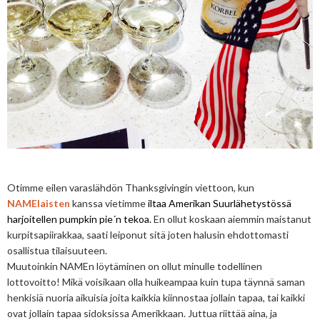
Otimme eilen varaslähdön Thanksgivingin viettoon, kun
NAMElaisten
kanssa vietimme
iltaa Amerikan Suurlähetystössä
harjoitellen pumpkin pie´n tekoa.
En ollut koskaan aiemmin maistanut
kurpitsapiirakkaa, saati leiponut sitä joten halusin ehdottomasti
osallistua tilaisuuteen.
Muutoinkin NAMEn löytäminen on ollut minulle todellinen
lottovoitto! Mikä voisikaan olla huikeampaa kuin tupa täynnä saman
henkisiä nuoria aikuisia joita kaikkia kiinnostaa jollain tapaa, tai kaikki
ovat jollain tapaa sidoksissa Amerikkaan. Juttua riittää aina, ja