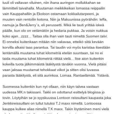
tuuli oli valtavan viluinen, niin ihana auringon mollukkahan se
lämmitteli taivahalla. Muutaman meikkikeikan lomassa reippailin
vain Kauppahalliin ja Ekoloon ostamaan kokkailutarpeeni, ja
muuten vain rentoilin kotona. Niin ja Makuunissa pyörähdin: leffa,
namuja ja Ben&Jerry´s, eli perussetti. Mikä lie tauti yrittää iskeä
päälle, kun olo on vetämätön ja hedaria pukkaa. Ja voisin nukkua
koko ajan...zzzz... Taitaa olla ihan vain tauti nimeltä
Suomen talvi
.
Ei onneksi kuitenkaan mitään niin vakavaa, etteikö siitä kevään
korvilla alkaisi taas parantua. Tai taudin voi myös karistaa itsestään
lentämällä muutama tuhat kilometriä etelän suuntaan, tai no ei
taida muutama tuhat kilometriä riittää vielä... Itse aion kuitenkin
kokeilla tuota jälkimmäistä lääkitystä tänäkin vuonna..Vielä pitäisi
vaan jaksaa muutamat tehokkaat viikot ja sitten olisi luvassa
parasta lääkitystä, eli sitä aurinkoa. Lomaa. Rantaelämää. Ystäviä.
Suomessa kuitenkin kun nyt ollaan, niin käyn talvea vastaan
uudessa MK:n takissani. Takki on odottanut esittelyä blogissa jo
tovin. Löytyihän se jo syyskuussa Lontoon reissultani kaupasta joka
Jenkkireissuillani on tullut tutuksi T.J maxx nimellä. Lontoossa
kauppa kulkee alias nimellä T.K maxx. Takin löytäminen meni vielä