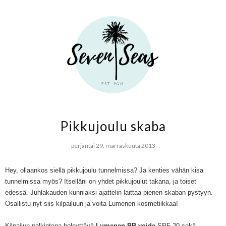
Pikkujoulu skaba
perjantai 29. marraskuuta 2013
Hey, ollaankos siellä pikkujoulu tunnelmissa? Ja kenties vähän kisa
tunnelmissa myös? Itselläni on yhdet pikkujoulut takana, ja toiset
edessä. Juhlakauden kunniaksi ajattelin laittaa pienen skaban pystyyn.
Osallistu nyt siis kilpailuun ja voita Lumenen kosmetiikkaa!
Kilpailun palkintona heleyttävä
Lumenen BB-voide
SPF 20 sekä