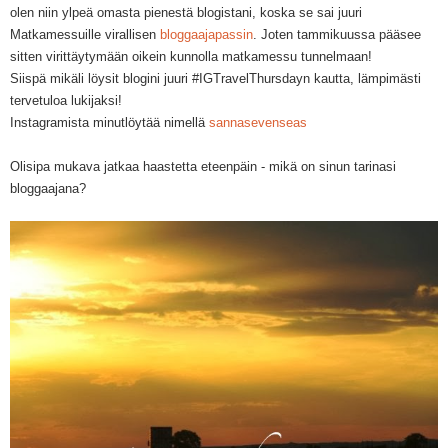
olen niin ylpeä omasta pienestä blogistani, koska se sai juuri
Matkamessuille virallisen
bloggaajapassin
. Joten tammikuussa pääsee
sitten virittäytymään oikein kunnolla matkamessu tunnelmaan!
Siispä mikäli löysit blogini juuri #IGTravelThursdayn kautta, lämpimästi
tervetuloa lukijaksi!
Instagramista minutlöytää nimellä
sannasevenseas
Olisipa mukava jatkaa haastetta eteenpäin - mikä on sinun tarinasi
bloggaajana?