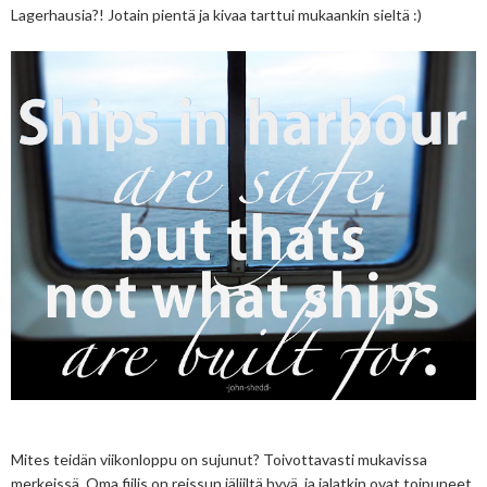
Lagerhausia?! Jotain pientä ja kivaa tarttui mukaankin sieltä :)
Mites teidän viikonloppu on sujunut? Toivottavasti mukavissa
merkeissä. Oma fiilis on reissun jäljiltä hyvä, ja jalatkin ovat toipuneet