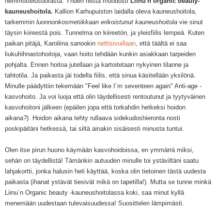
hemmottelusuorasta. Yhden niistä muodosti
Liinu'n organic beauty-
kauneushoitola.
Kallion Karhupuiston laidalla oleva kauneushoitola,
tarkemmin
luonnonkosmetiikkaan erikoistunut kauneushoitola
vie sinut
täysin kiireestä pois. Tunnelma on kiireetön, ja yleisfiilis lempeä. Kuten
paikan pitäjä, Karoliina sanookin
nettisivuillaan
, että täältä ei saa
liukuhihnastohoitoja, vaan hoito tehdään kunkin asiakkaan tarpeiden
pohjalta. Ennen hoitoa jutellaan ja kartoitetaan nykyinen tilanne ja
tahtotila. Ja paikasta jäi todella fiilis, että sinua käsitellään yksilönä.
Minulle päädyttiin tekemään "Feel like I´m seventeen again" Anti-age -
kasvohoito. Ja voi luoja että olin täydellisesti rentoutunut ja tyytyväinen
kasvohoitoni jälkeen (epäilen jopa että torkahdin hetkeksi hoidon
aikana?). Hoidon aikana tehty rullaava sidekudoshieronta nosti
poskipäitäni hetkessä, tai siltä ainakin sisäisesti minusta tuntui.
Olen itse pirun huono käymään kasvohoidoissa, en ymmärrä miksi,
sehän on täydellistä! Tämänkin autuuden minulle toi ystäviltäni saatu
lahjakortti, jonka halusin heti käyttää, koska olin tietoinen tästä uudesta
paikasta (ihanat ystävät tiesivät mikä on tapetilla!). Mutta se tunne minkä
Liinu´n Organic beauty -kauneushoitolassa koki, saa minut kyllä
menemään uudestaan tulevaisuudessa! Suosittelen lämpimästi.