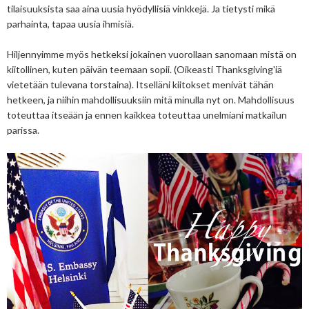
tilaisuuksista saa aina uusia hyödyllisiä vinkkejä. Ja tietysti mikä
parhainta, tapaa uusia ihmisiä.
Hiljennyimme myös hetkeksi jokainen vuorollaan sanomaan mistä on
kiitollinen, kuten päivän teemaan sopii. (Oikeasti Thanksgiving'iä
vietetään tulevana torstaina). Itselläni kiitokset menivät tähän
hetkeen, ja niihin mahdollisuuksiin mitä minulla nyt on. Mahdollisuus
toteuttaa itseään ja ennen kaikkea toteuttaa unelmiani matkailun
parissa.