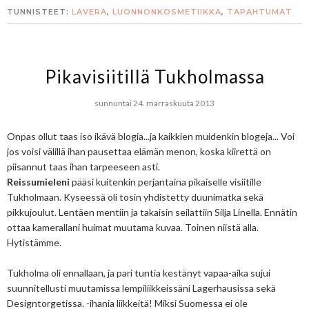
TUNNISTEET:
LAVERA
,
LUONNONKOSMETIIKKA
,
TAPAHTUMAT
Pikavisiitillä Tukholmassa
sunnuntai 24. marraskuuta 2013
Onpas ollut taas iso ikävä blogia...ja kaikkien muidenkin blogeja... Voi
jos voisi välillä ihan pausettaa elämän menon, koska kiirettä on
piisannut taas ihan tarpeeseen asti.
Reissumieleni
pääsi kuitenkin perjantaina pikaiselle visiitille
Tukholmaan. Kyseessä oli tosin yhdistetty duunimatka sekä
pikkujoulut. Lentäen mentiin ja takaisin seilattiin Silja Linella. Ennätin
ottaa kamerallani huimat muutama kuvaa. Toinen niistä alla.
Hytistämme.
Tukholma oli ennallaan, ja pari tuntia kestänyt vapaa-aika sujui
suunnitellusti muutamissa lempiliikkeissäni Lagerhausissa sekä
Designtorgetissa. -ihania liikkeitä! Miksi Suomessa ei ole