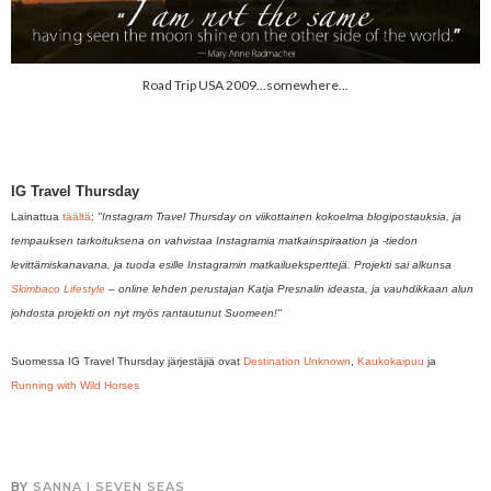
Road Trip USA 2009...somewhere...
IG Travel Thursday
Lainattua
täältä
:
"Instagram Travel Thursday on viikottainen kokoelma blogipostauksia, ja
tempauksen tarkoituksena on vahvistaa Instagramia matkainspiraation ja -tiedon
levittämiskanavana, ja tuoda esille Instagramin matkailueksperttejä. Projekti sai alkunsa
Skimbaco Lifestyle
– online lehden perustajan Katja Presnalin ideasta, ja vauhdikkaan alun
johdosta projekti on nyt myös rantautunut Suomeen!"
Suomessa IG Travel Thursday järjestäjiä ovat
Destination Unknown
,
Kaukokaipuu
ja
Running with Wild Horses
BY
SANNA I SEVEN SEAS