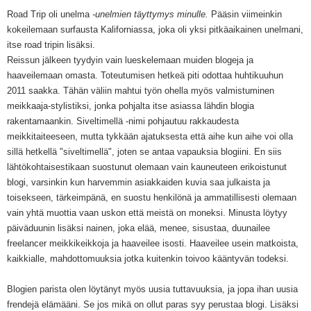
Road Trip oli unelma
-unelmien täyttymys minulle.
Pääsin viimeinkin
kokeilemaan surfausta Kaliforniassa, joka oli yksi pitkäaikainen unelmani,
itse road tripin lisäksi.
Reissun jälkeen tyydyin vain lueskelemaan muiden blogeja ja
haaveilemaan omasta. Toteutumisen hetkeä piti odottaa huhtikuuhun
2011 saakka. Tähän väliin mahtui työn ohella myös valmistuminen
meikkaaja-stylistiksi, jonka pohjalta itse asiassa lähdin blogia
rakentamaankin. Siveltimellä -nimi pohjautuu rakkaudesta
meikkitaiteeseen, mutta tykkään ajatuksesta että aihe kun aihe voi olla
sillä hetkellä "siveltimellä", joten se antaa vapauksia blogiini. En siis
lähtökohtaisestikaan suostunut olemaan vain kauneuteen erikoistunut
blogi, varsinkin kun harvemmin asiakkaiden kuvia saa julkaista ja
toisekseen, tärkeimpänä, en suostu henkilönä ja ammatillisesti olemaan
vain yhtä muottia vaan uskon että meistä on moneksi. Minusta löytyy
päiväduunin lisäksi nainen, joka elää, menee, sisustaa, duunailee
freelancer meikkikeikkoja ja haaveilee isosti. Haaveilee usein matkoista,
kaikkialle, mahdottomuuksia jotka kuitenkin toivoo kääntyvän todeksi.
Blogien parista olen löytänyt myös uusia tuttavuuksia, ja jopa ihan uusia
frendejä elämääni. Se jos mikä on ollut paras syy perustaa blogi. Lisäksi