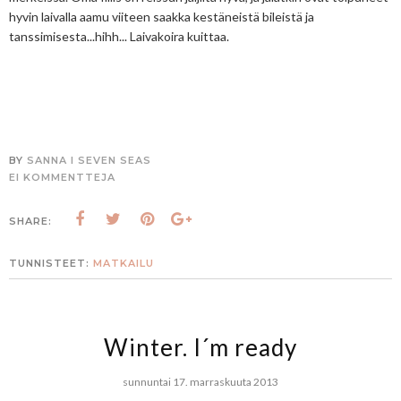
hyvin laivalla aamu viiteen saakka kestäneistä bileistä ja
tanssimisesta...hihh... Laivakoira kuittaa.
BY
SANNA I SEVEN SEAS
EI KOMMENTTEJA
SHARE:
TUNNISTEET:
MATKAILU
Winter. I´m ready
sunnuntai 17. marraskuuta 2013