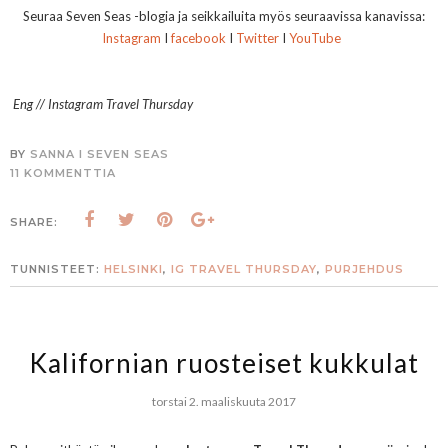
Seuraa Seven Seas -blogia ja seikkailuita myös seuraavissa kanavissa:
Instagram
I
facebook
I
Twitter
I
YouTube
Eng //
Instagram Travel Thursday
BY
SANNA I SEVEN SEAS
11 KOMMENTTIA
SHARE:
TUNNISTEET:
HELSINKI
,
IG TRAVEL THURSDAY
,
PURJEHDUS
Kalifornian ruosteiset kukkulat
torstai 2. maaliskuuta 2017