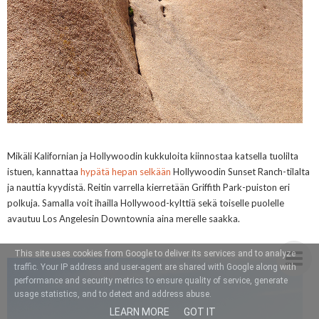
Mikäli Kalifornian ja Hollywoodin kukkuloita kiinnostaa katsella
tuolilta
istuen, kannattaa
hypätä hepan selkään
Hollywoodin Sunset Ranch-tilal
ta
ja nauttia kyydistä. Reitin varrella kierretään Griffith Park-puiston eri
polkuja. Samalla voit ihailla Hollywood-kylttiä sekä toiselle puolelle
avautuu Los Angelesin Downtownia aina merelle saakka.
This site uses cookies from Google to deliver its services and to analyze
traffic. Your IP address and user-agent are shared with Google along with
performance and security metrics to ensure quality of service, generate
usage statistics, and to detect and address abuse.
LEARN MORE
GOT IT