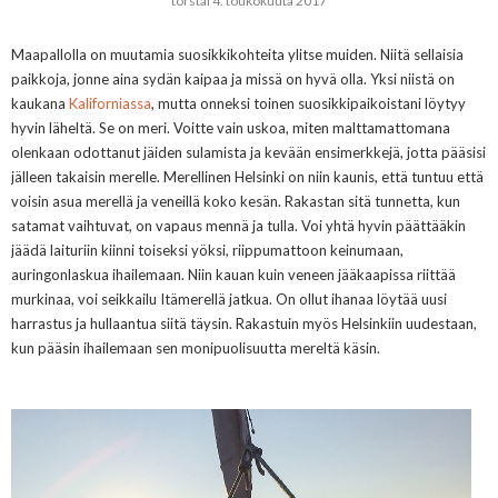
torstai 4. toukokuuta 2017
Maapallolla on muutamia suosikkikohteita ylitse muiden. Niitä sellaisia
paikkoja, jonne aina sydän kaipaa ja missä on hyvä olla. Yksi niistä on
kaukana
Kaliforniassa
, mutta onneksi toinen suosikkipaikoistani löytyy
hyvin läheltä. Se on meri. Voitte vain uskoa, miten malttamattomana
olenkaan odottanut jäiden sulamista ja kevään ensimerkkejä, jotta pääsisi
jälleen takaisin merelle. Merellinen Helsinki on niin kaunis, että tuntuu että
voisin asua merellä ja veneillä koko kesän. Rakastan sitä tunnetta, kun
satamat vaihtuvat, on vapaus mennä ja tulla. Voi yhtä hyvin päättääkin
jäädä laituriin kiinni toiseksi yöksi, riippumattoon keinumaan,
auringonlaskua ihailemaan. Niin kauan kuin veneen jääkaapissa riittää
murkinaa, voi seikkailu Itämerellä jatkua. On ollut ihanaa löytää uusi
harrastus ja hullaantua siitä täysin. Rakastuin myös Helsinkiin uudestaan,
kun pääsin ihailemaan sen monipuolisuutta mereltä käsin.