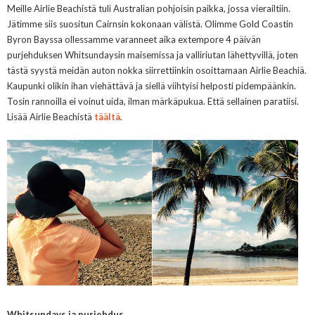
Meille Airlie Beachistä tuli Australian pohjoisin paikka, jossa vierailtiin.
Jätimme siis suositun Cairnsin kokonaan välistä. Olimme Gold Coastin
Byron Bayssa ollessamme varanneet aika extempore 4 päivän
purjehduksen Whitsundaysin maisemissa ja valliriutan lähettyvillä, joten
tästä syystä meidän auton nokka siirrettiinkin osoittamaan Airlie Beachiä.
Kaupunki olikin ihan viehättävä ja siellä viihtyisi helposti pidempäänkin.
Tosin rannoilla ei voinut uida, ilman märkäpukua. Että sellainen paratiisi.
Lisää Airlie Beachistä
täältä
.
Whitsundays ja purjehdus