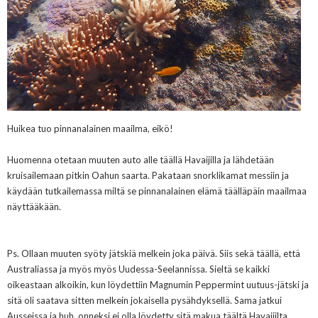
Huikea tuo pinnanalainen maailma, eikö!
Huomenna otetaan muuten auto alle täällä Havaijilla ja lähdetään
kruisailemaan pitkin Oahun saarta. Pakataan snorklikamat messiin ja
käydään tutkailemassa miltä se pinnanalainen elämä täälläpäin maailmaa
näyttääkään.
Ps. Ollaan muuten syöty jätskiä melkein joka päivä. Siis sekä täällä, että
Australiassa ja myös myös Uudessa-Seelannissa. Sieltä se kaikki
oikeastaan alkoikin, kun löydettiin Magnumin Peppermint uutuus-jätski ja
sitä oli saatava sitten melkein jokaisella pysähdyksellä. Sama jatkui
Ausseissa ja huh, onneksi ei olla löydetty sitä makua täältä Havaijilta,