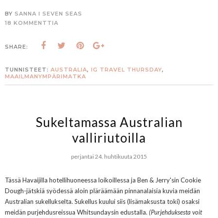
BY
SANNA I SEVEN SEAS
18 KOMMENTTIA
SHARE:
TUNNISTEET:
AUSTRALIA
,
IG TRAVEL THURSDAY
,
MAAILMANYMPÄRIMATKA
Sukeltamassa Australian
valliriutoilla
perjantai 24. huhtikuuta 2015
Tässä Havaijilla hotellihuoneessa loikoillessa ja Ben & Jerry'sin Cookie
Dough-jätskiä syödessä aloin pläräämään pinnanalaisia kuvia meidän
Australian sukellukselta. Sukellus kuului siis (lisämaksusta toki) osaksi
meidän purjehdusreissua Whitsundaysin edustalla.
(Purjehduksesta voit