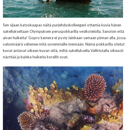
Sen sijaan katsokaapas näitä purjehduskolleegani ottamia kuvia hänen
sukellukseltaan Olympuksen peruspokkarilla vesikotelolla. Sanoisin että
aivan huikeita! Gopro kamera ei pysty lainkaan samaan pinnan alla, jossa
valonmäärä vähenee mitä syvemmälle mennään. Nämä pokkarilla otetut
kuvat antavat oikean kuvan siitä, miltä sukelluksella Valliriutalla oikeasti
näyttää ja kuinka huikeita korallit ovat.