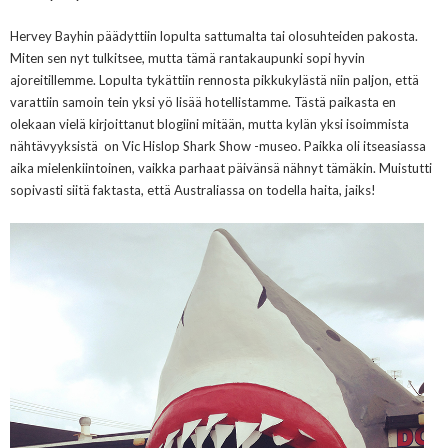
Hervey Bayhin päädyttiin lopulta sattumalta tai olosuhteiden pakosta.
Miten sen nyt tulkitsee, mutta tämä rantakaupunki sopi hyvin
ajoreitillemme. Lopulta tykättiin rennosta pikkukylästä niin paljon, että
varattiin samoin tein yksi yö lisää hotellistamme. Tästä paikasta en
olekaan vielä kirjoittanut blogiini mitään, mutta kylän yksi isoimmista
nähtävyyksistä on Vic Hislop Shark Show -museo. Paikka oli itseasiassa
aika mielenkiintoinen, vaikka parhaat päivänsä nähnyt tämäkin. Muistutti
sopivasti siitä faktasta, että Australiassa on todella haita, jaiks!