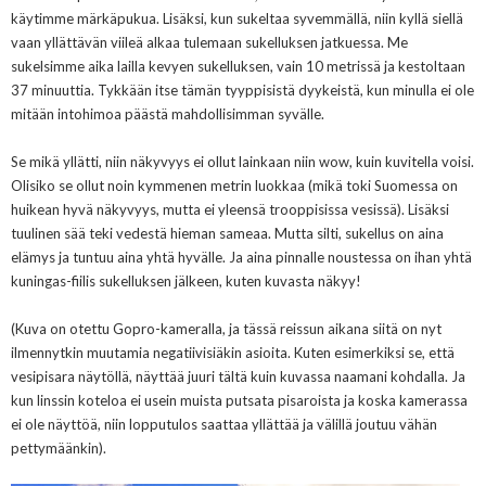
käytimme märkäpukua. Lisäksi, kun sukeltaa syvemmällä, niin kyllä siellä
vaan yllättävän viileä alkaa tulemaan sukelluksen jatkuessa. Me
sukelsimme aika lailla kevyen sukelluksen, vain 10 metrissä ja kestoltaan
37 minuuttia. Tykkään itse tämän tyyppisistä dyykeistä, kun minulla ei ole
mitään intohimoa päästä mahdollisimman syvälle.
Se mikä yllätti, niin näkyvyys ei ollut lainkaan niin wow, kuin kuvitella voisi.
Olisiko se ollut noin kymmenen metrin luokkaa (mikä toki Suomessa on
huikean hyvä näkyvyys, mutta ei yleensä trooppisissa vesissä). Lisäksi
tuulinen sää teki vedestä hieman sameaa. Mutta silti, sukellus on aina
elämys ja tuntuu aina yhtä hyvälle. Ja aina pinnalle noustessa on ihan yhtä
kuningas-fiilis sukelluksen jälkeen, kuten kuvasta näkyy!
(Kuva on otettu Gopro-kameralla, ja tässä reissun aikana siitä on nyt
ilmennytkin muutamia negatiivisiäkin asioita. Kuten esimerkiksi se, että
vesipisara näytöllä, näyttää juuri tältä kuin kuvassa naamani kohdalla. Ja
kun linssin koteloa ei usein muista putsata pisaroista ja koska kamerassa
ei ole näyttöä, niin lopputulos saattaa yllättää ja välillä joutuu vähän
pettymäänkin).