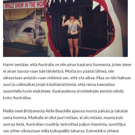
Harmi sentään, että Australia on niin pirun kaukana Suomesta, joten sinne
ei aivan tuosta vaan tule lähdettyä. Mutta jos päätät lähteä, niin
oikeastaan antaisin vaan vinkkinä sen, että ota aikaa. Maa on niin huikean
suuri ja välimatkat jotain käsittämättömiä, että reissu kannattaa
suunnitella hyvin etukäteen. Kuukaudessa ei mitenkään ennätä nähdä
koko Australiaa.
Meillä meni Brisbanesta Airlie Beachille ajaessa monta päivää ja takaisin
sama homma. Matkalla ei ollut juuri mitään, ei siis mitään, muuta kuin
suoraa tietä. Australian roadtrip tarkoittaa paljon istumista, suorititpa
sen sitten oikeastaan millä kulkupelillä tahansa. Esimerkiksi yhtenä