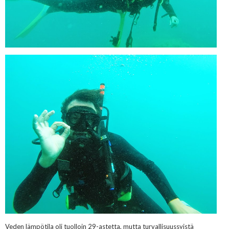
Veden lämpötila oli tuolloin 29-astetta, mutta turvallisuussyistä