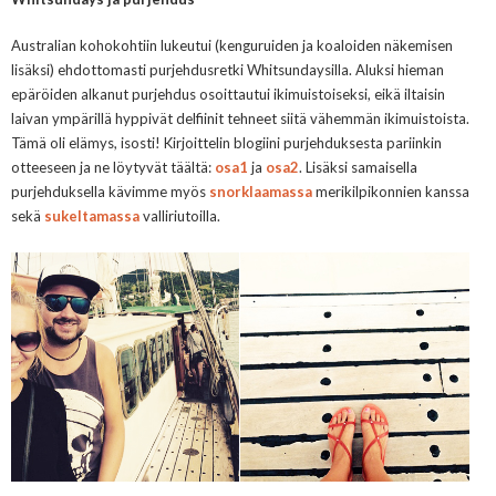
Australian kohokohtiin lukeutui (kenguruiden ja koaloiden näkemisen
lisäksi) ehdottomasti purjehdusretki Whitsundaysilla. Aluksi hieman
epäröiden alkanut purjehdus osoittautui ikimuistoiseksi, eikä iltaisin
laivan ympärillä hyppivät delfiinit tehneet siitä vähemmän ikimuistoista.
Tämä oli elämys, isosti! Kirjoittelin blogiini purjehduksesta pariinkin
otteeseen ja ne löytyvät täältä:
osa1
ja
osa2
. Lisäksi samaisella
purjehduksella kävimme myös
snorklaamassa
merikilpikonnien kanssa
sekä
sukeltamassa
valliriutoilla.