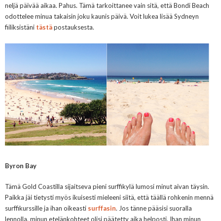
neljä päivää aikaa. Pahus. Tämä tarkoittanee vain sitä, että Bondi Beach
odottelee minua takaisin joku kaunis päivä. Voit lukea lisää Sydneyn
fiiliksistäni
tästä
postauksesta.
Byron Bay
Tämä Gold Coastilla sijaitseva pieni surffikylä lumosi minut aivan täysin.
Paikka jäi tietysti myös ikuisesti mieleeni siitä, että täällä rohkenin mennä
surffikurssille ja ihan oikeasti
surffasin
. Jos tänne pääsisi suoralla
lennolla, minun etelänkohteet olisi päätetty aika helposti. Ihan minun