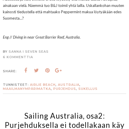
ainakaan vielä. Näemmä tuo B&J toimii yhtä lailla. Uskallankohan muuten
kainosti tiedustella että mahtaako Peppermint makua löytyäkään edes
Suomesta...?
Eng // Diving in near Great Barrier Reef, Australia.
BY
SANNA I SEVEN SEAS
6 KOMMENTTIA
SHARE:
TUNNISTEET:
AIRLIE BEACH
,
AUSTRALIA
,
MAAILMANYMPÄRIMATKA
,
PURJEHDUS
,
SUKELLUS
Sailing Australia, osa2:
Purjehduksella ei todellakaan käy