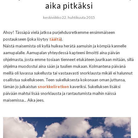
aika pitkäksi
keskiviikko 22. huhtikuuta 2015
Ahoy! Tässäpä vielä jatkoa purjehdusretkemme ensimmäiseen
postaukseen (joka löytyy
täältä
).
Näistä maisemista oli kyllä huikea herätä aamuisin ja kömpiä kannelle
aamupalalle. Aamupalan yhteydessä kapteeni ilmoitti aina päivän
ohjelmasta, josta emme tosiaan tienneet etukäteen juurikaan mitään, sillä
ohjelma muodostui aina sään ja tuulien mukaan. Kolmantena päivänä
meillä oli luvassa sukellusta tai vastaavasti snorklausta mikäli ei halunnut
osallistua sukellukseen. Teen sukelluksesta kokonaan oman juttunsa,
tämän jo julkaistun
snorkkeliretken
kaveriksi. Sukelluksen lisäksi
päivään mahtui lisää snorklausta ja rantautumista maihin näissä
maisemissa... Aika jees.