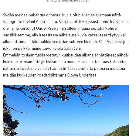
torstai 2. heinäkuuta 2015
Sydän meinaa pakahtua onnesta, kun aloitin eilen selailemaan näitä
Instagram-kuviani Australiasta. Vaikka kaikille reissustamme kysyneille
olen aina kertonut Uuden-Seelannin olleen maana se, joka kohosi
suosikiksemme, niin itseasiassa näitä aussikuvia katsellessa täytyy kai
alkaa ottamaan takapakkia sen asian suhteen hieman. Sillä Australia jos
joku, on paikka minne toivon vielä palaavani.
Emmehän tosiaan tuolla vietetyn kuukauden aikana ennättäneet nähdä
kuin murto-osan tätä jättiläismaista mannerta. Ja sitten taas toisaalta,
nähtiin ja koettiin aivan älyttömästi! Tässä parhaita paloja ja muistoja
meidän kuukauden roadtripiltämme Down Underissa.