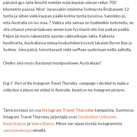
päivänä gps-laite ilmoitti meidän määränpään olevan reilun 700
kilometrin päässä. Nice! Junassakin istuimme Sydneysta Brisbaneen 12
tuntia ja siihen vielä kaupan päälle kolme tuntia bussissa. Sanoinko jo,
että Australia on iso maa..? Vaikka sitä samaa on itsellenikin toitotettu, en
sitä ottanut ymmärtääkseni ennen kuin fyysisesti olin itse paikan päällä.
Paljon jäi myös näkemättä suurien välimatkojen takia. Kaikesta
huolimatta, Australiassa minua houkuttelee kovasti takaisin Byron Bay ja
Sydney. Joku päivä, toivottavasti vielä surffaan uudestaan noilla aalloilla.
Oletko sinä myös ihastunut
monipuoliseen
Australiaan?
Eng // Part of the Instagram Travel Thursday -campaign I decided to make a
collection a places we visited in Australia, based on my Instagram pictures.
Tämä postaus on osa
Instagram Travel Thursday
kamppista.
Suomessa
Intagram Travel Thursday järjestäjiä ovat
Destination Unknown
,
Kaukokaipuu
ja
Veera Bianca
. Minut sen sijaan löytää Instagramista
sannasevenseas
nimellä.