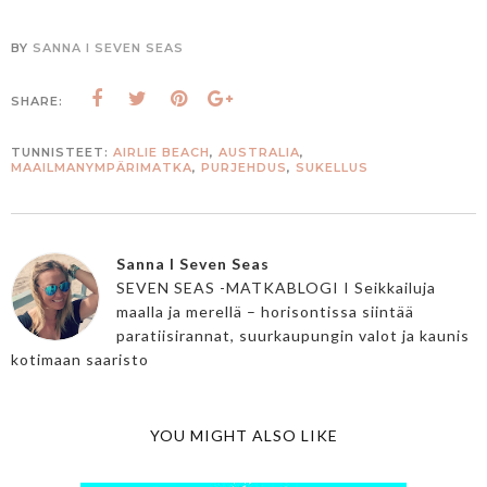
BY
SANNA I SEVEN SEAS
SHARE:
TUNNISTEET:
AIRLIE BEACH
,
AUSTRALIA
,
MAAILMANYMPÄRIMATKA
,
PURJEHDUS
,
SUKELLUS
Sanna I Seven Seas
SEVEN SEAS -MATKABLOGI I Seikkailuja
maalla ja merellä – horisontissa siintää
paratiisirannat, suurkaupungin valot ja kaunis
kotimaan saaristo
YOU MIGHT ALSO LIKE