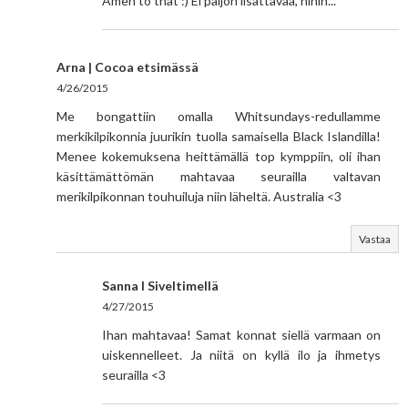
Amen to that :) Ei paljon lisättävää, hihih...
Arna | Cocoa etsimässä
4/26/2015
Me bongattiin omalla Whitsundays-redullamme
merkikilpikonnia juurikin tuolla samaisella Black Islandilla!
Menee kokemuksena heittämällä top kymppiin, oli ihan
käsittämättömän mahtavaa seurailla valtavan
merikilpikonnan touhuiluja niin läheltä. Australia <3
Vastaa
Sanna I Siveltimellä
4/27/2015
Ihan mahtavaa! Samat konnat siellä varmaan on
uiskennelleet. Ja niitä on kyllä ilo ja ihmetys
seurailla <3