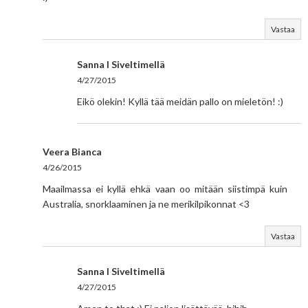
Vastaa
Sanna I Siveltimellä
4/27/2015
Eikö olekin! Kyllä tää meidän pallo on mieletön! :)
Veera Bianca
4/26/2015
Maailmassa ei kyllä ehkä vaan oo mitään siistimpä kuin
Australia, snorklaaminen ja ne merikilpikonnat <3
Vastaa
Sanna I Siveltimellä
4/27/2015