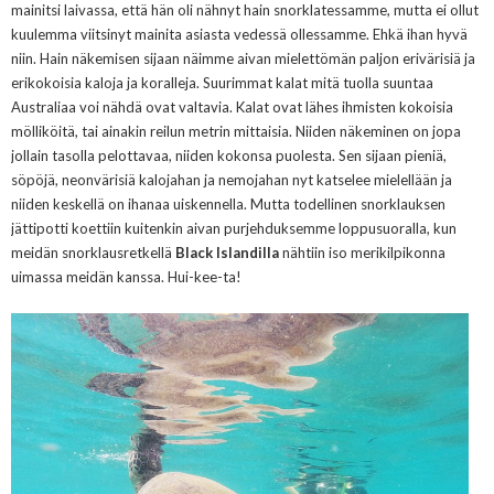
mainitsi laivassa, että hän oli nähnyt hain snorklatessamme, mutta ei ollut
kuulemma viitsinyt mainita asiasta vedessä ollessamme. Ehkä ihan hyvä
niin. Hain näkemisen sijaan näimme aivan mielettömän paljon erivärisiä ja
erikokoisia kaloja ja koralleja. Suurimmat kalat mitä tuolla suuntaa
Australiaa voi nähdä ovat valtavia. Kalat ovat lähes ihmisten kokoisia
mölliköitä, tai ainakin reilun metrin mittaisia. Niiden näkeminen on jopa
jollain tasolla pelottavaa, niiden kokonsa puolesta. Sen sijaan pieniä,
söpöjä, neonvärisiä kalojahan ja nemojahan nyt katselee mielellään ja
niiden keskellä on ihanaa uiskennella. Mutta todellinen snorklauksen
jättipotti koettiin kuitenkin aivan purjehduksemme loppusuoralla, kun
meidän snorklausretkellä
Black Islandilla
nähtiin iso merikilpikonna
uimassa meidän kanssa. Hui-kee-ta!