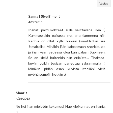
Vastaa
Sanna I Siveltimellä
4/27/2015
Ihanat palmukohteet sulla valittavana Kea :)
Kummassakin paikassa nyt snorklanneena niin
Karibia on ollut kyllä huikein (snorklattiin siis
Jamaicalla). Minäkin jään kaipaamaan snorklausta
ja ihan vaan vedessä oloa kun palaan Suomeen.
Se on siellä kuitenkin niin erilaista... Thaimaa-
kuviin voikin tosiaan paneutua syksymmällä ;)
Minäkin pidän osan kuvista itselläni vielä
myöhäisempiin hetkiin ;)
Maarit
4/26/2015
No hei ihan mieletön kokemus! Nuo kilpikonnat on ihania.
:)