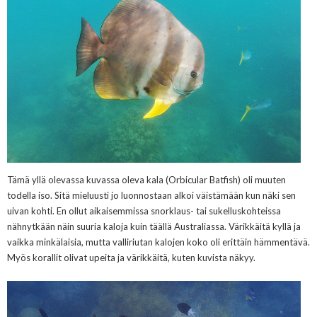
Tämä yllä olevassa kuvassa oleva kala (Orbicular Batfish) oli muuten
todella iso. Sitä mieluusti jo luonnostaan alkoi väistämään kun näki sen
uivan kohti. En ollut aikaisemmissa snorklaus- tai sukelluskohteissa
nähnytkään näin suuria kaloja kuin täällä Australiassa. Värikkäitä kyllä ja
vaikka minkälaisia, mutta valliriutan kalojen koko oli erittäin hämmentävä.
Myös korallit olivat upeita ja värikkäitä, kuten kuvista näkyy.