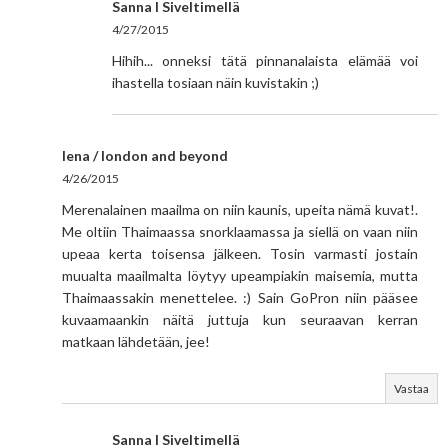
Sanna I Siveltimellä
4/27/2015
Hihih... onneksi tätä pinnanalaista elämää voi
ihastella tosiaan näin kuvistakin ;)
lena / london and beyond
4/26/2015
Merenalainen maailma on niin kaunis, upeita nämä kuvat!.
Me oltiin Thaimaassa snorklaamassa ja siellä on vaan niin
upeaa kerta toisensa jälkeen. Tosin varmasti jostain
muualta maailmalta löytyy upeampiakin maisemia, mutta
Thaimaassakin menettelee. :) Sain GoPron niin pääsee
kuvaamaankin näitä juttuja kun seuraavan kerran
matkaan lähdetään, jee!
Vastaa
Sanna I Siveltimellä