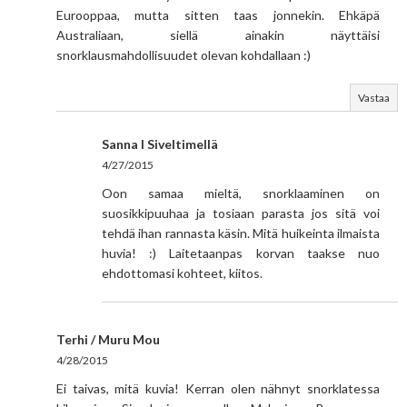
Eurooppaa, mutta sitten taas jonnekin. Ehkäpä
Australiaan, siellä ainakin näyttäisi
snorklausmahdollisuudet olevan kohdallaan :)
Vastaa
Sanna I Siveltimellä
4/27/2015
Oon samaa mieltä, snorklaaminen on
suosikkipuuhaa ja tosiaan parasta jos sitä voi
tehdä ihan rannasta käsin. Mitä huikeinta ilmaista
huvia! :) Laitetaanpas korvan taakse nuo
ehdottomasi kohteet, kiitos.
Terhi / Muru Mou
4/28/2015
Ei taivas, mitä kuvia! Kerran olen nähnyt snorklatessa