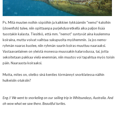
Ps. Mitä muuten noihin söpöihin ja kaikkien tykkäämiin "nemo"-kaloihin
(
clownfish) tulee, niin opittaanpa purjehdusretkellä aika paljon lisää
tuostakin kalasta. Tiesitkö, että mm. "nemot" syntyvät aina kuulemma
koiraina, mutta voivat vaihtaa sukupuolta myöhemmin. Ja jos nemo-
ryhmän naaras kuolee, niin ryhmän suurin koiras muuttuu naaraaksi.
Vastaavanlainen on yleistä monessa muussakin kalarodussa, tai, jotta
sekoitetaan pakkaa vielä enemmän, niin muutos voi tapahtua myös toisin
päin. Naaraasta koiraaksi.
Mutta, mites on, oletko sinä kenties törmännyt snorklatessa näihin
huikeisiin otuksiin?
Eng // We went to snorkeling on our sailing trip in Whitsundays, Australia. And
oh wow what we saw there. Beautiful turtles.