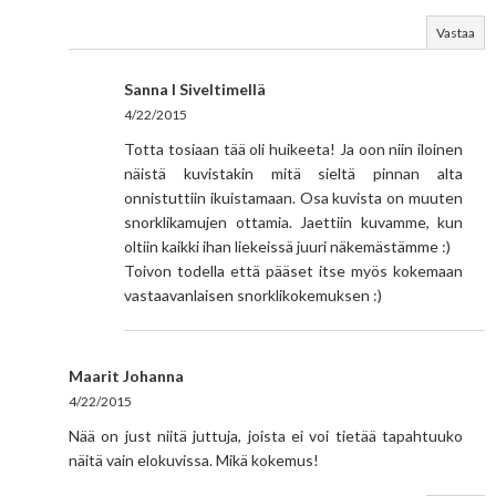
Vastaa
Sanna I Siveltimellä
4/22/2015
Totta tosiaan tää oli huikeeta! Ja oon niin iloinen
näistä kuvistakin mitä sieltä pinnan alta
onnistuttiin ikuistamaan. Osa kuvista on muuten
snorklikamujen ottamia. Jaettiin kuvamme, kun
oltiin kaikki ihan liekeissä juuri näkemästämme :)
Toivon todella että pääset itse myös kokemaan
vastaavanlaisen snorklikokemuksen :)
Maarit Johanna
4/22/2015
Nää on just niitä juttuja, joista ei voi tietää tapahtuuko
näitä vain elokuvissa. Mikä kokemus!