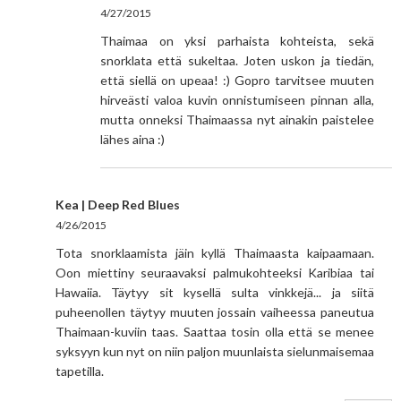
4/27/2015
Thaimaa on yksi parhaista kohteista, sekä
snorklata että sukeltaa. Joten uskon ja tiedän,
että siellä on upeaa! :) Gopro tarvitsee muuten
hirveästi valoa kuvin onnistumiseen pinnan alla,
mutta onneksi Thaimaassa nyt ainakin paistelee
lähes aina :)
Kea | Deep Red Blues
4/26/2015
Tota snorklaamista jäin kyllä Thaimaasta kaipaamaan.
Oon miettiny seuraavaksi palmukohteeksi Karibiaa tai
Hawaiia. Täytyy sit kysellä sulta vinkkejä... ja siitä
puheenollen täytyy muuten jossain vaiheessa paneutua
Thaimaan-kuviin taas. Saattaa tosin olla että se menee
syksyyn kun nyt on niin paljon muunlaista sielunmaisemaa
tapetilla.