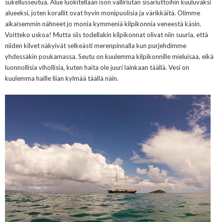
sukellusseutua. Alue luokitellaan ison valliriutan sisäriuttoihin kuuluvaksi
alueeksi, joten korallit ovat hyvin monipuolisia ja värikkäitä. Olimme
aikaisemmin nähneet jo monia kymmeniä kilpikonnia veneestä käsin.
Voitteko uskoa! Mutta siis todellakin kilpikonnat olivat niin suuria, että
niiden kilvet näkyivät selkeästi merenpinnalla kun purjehdimme
yhdessäkin poukamassa. Seutu on kuulemma kilpikonnille mieluisaa, eikä
luonnollisia vihollisia, kuten haita ole juuri lainkaan täällä. Vesi on
kuulemma haille liian kylmää täällä näin.