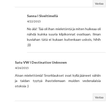
Vastaa
Sanna I Siveltimellä
4/22/2015
No älä! Tää oli ihan mieletöntä ja miten huikeaa oli
nähdä kuinka suuria kilpikonnat ovatkaan. Ilman
kuviahan tätä ei kukaan kuitenkaan uskois, hihih
;)))
Satu VW I Destination Unknown
4/26/2015
Aivan mielettömiä! Snorklaukset ovat kyllä jääneet vähiin
ja taidan tyytyä ihastelemaan muiden vedenalaisia
otoksia :)
Vastaa