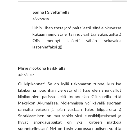
Sanna I Siveltimellä
4/27/2015
Hihih... ihan totta joo! paitsi että siinä elokuvassa
kukaan nemoista ei tainnut vaihtaa sukupuolta ;)
Olis mennyt kaiketi vähän sekavaksi
lastenleffaksi ;)))
Mirje / Kotona kaikkialla
4/27/2015
Oi kilpikonnat! Se on kyllä uskomaton tunne, kun iso
kilpikonna lipuu ihan vierestä ohi! Itse olen snorklaillut
kilpikonnien parissa sekä Indonesian Gili-saarilla että
Meksikon Akumalissa. Molemmissa voi kävellä suoraan
rannalta veteen ja pian vastaan tulee kilppareita :)
Snorklaaminen on muutenkin yksi suosikkijutuistani ja
hyvät snorklauspaikat on yksi kriteeri matkoja
suunnitellessani. Nyt on tosin vuorossa puolisen vuotta