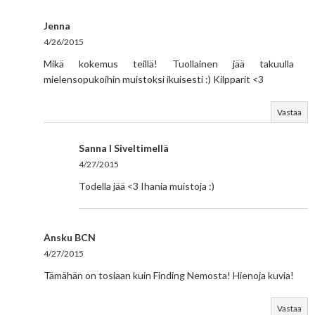
Jenna
4/26/2015
Mikä kokemus teillä! Tuollainen jää takuulla
mielensopukoihin muistoksi ikuisesti :) Kilpparit <3
Vastaa
Sanna I Siveltimellä
4/27/2015
Todella jää <3 Ihania muistoja :)
Ansku BCN
4/27/2015
Tämähän on tosiaan kuin Finding Nemosta! Hienoja kuvia!
Vastaa