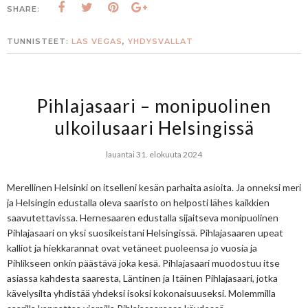
SHARE:
TUNNISTEET:
LAS VEGAS
,
YHDYSVALLAT
Pihlajasaari – monipuolinen
ulkoilusaari Helsingissä
lauantai 31. elokuuta 2024
Merellinen Helsinki on itselleni kesän parhaita asioita. Ja onneksi meri
ja Helsingin edustalla oleva saaristo on helposti lähes kaikkien
saavutettavissa. Hernesaaren edustalla sijaitseva monipuolinen
Pihlajasaari on yksi suosikeistani Helsingissä. Pihlajasaaren upeat
kalliot ja hiekkarannat ovat vetäneet puoleensa jo vuosia ja
Pihlikseen onkin päästävä joka kesä. Pihlajasaari muodostuu itse
asiassa kahdesta saaresta, Läntinen ja Itäinen Pihlajasaari, jotka
kävelysilta yhdistää yhdeksi isoksi kokonaisuuseksi. Molemmilla