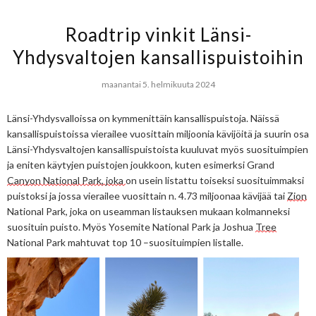
Roadtrip vinkit Länsi-
Yhdysvaltojen kansallispuistoihin​
maanantai 5. helmikuuta 2024
Länsi-Yhdysvalloissa on 
kymmenittäin
kansallispuistoja. Näissä 
kansallispuistoissa vierailee 
vuosittain
 miljoonia kävijöitä ja suurin osa 
Länsi-Yhdysvaltojen kansallispuistoista kuuluvat myös suosituimpien 
ja eniten käytyjen puistojen joukkoon, kuten esimerksi Grand 
Canyon National Park, joka 
on usein listattu toiseksi suosituimmaksi 
puistoksi ja jossa vierailee vuosittain n. 4.73 miljoonaa kävijää tai 
Zion
National Park, joka on useamman listauksen mukaan kolmanneksi 
suosituin puisto. Myös Yosemite National Park ja Joshua 
Tree
National Park mahtuvat top 10 –suosituimpien listalle.