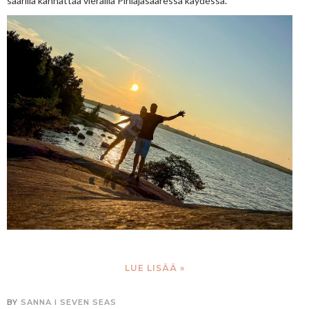
saarilla kannattaa vierailla Pihlajasaaressa käydessä.
LUE LISÄÄ »
BY
SANNA I SEVEN SEAS