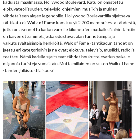
kaduista maailmassa, Hollywood Boulevard. Katu on omistettu
elokuvateollisuuden, televisio-ohjelmien, musiikin ja muiden
viihdetaiteen alojen legendoille. Hollywood Boulevardilla sijaitseva
tähtikatu eli
Walk of Fame
koostuu yli 2 700 marmorisesta tähdestä,
jotka on asennettu kadun varrelle kilometrien matkalle. Näihin tähtiin
on kaiverrettu nimet, jotka edustavat alan tunnetuimpia ja
vaikutusvaltaisimpia henkilöitä. Walk of Fame -tähtikadun tähdet on
jaettu eri kategorioihin ja ne ovat; elokuva, televisio, musiikki, radio ja
teatteri. Nämä kadulla sijaitsevat tähdet houkuttelevatkin paikalle
miljoonia turisteja vuosittain. Mutta millainen on sitten Walk of Fame
-tähden julkistustilaisuus?