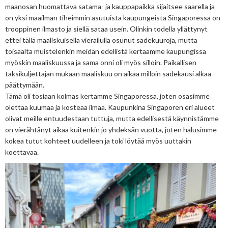
maanosan huomattava satama- ja kauppapaikka sijaitsee saarella ja
on yksi maailman tiheimmin asutuista kaupungeista Singaporessa on
trooppinen ilmasto ja siellä sataa usein. Olinkin todella yllättynyt
ettei tällä maaliskuisella vierailulla osunut sadekuuroja, mutta
toisaalta muistelenkin meidän edellistä kertaamme kaupungissa
myöskin maaliskuussa ja sama onni oli myös silloin. Paikallisen
taksikuljettajan mukaan maaliskuu on aikaa milloin sadekausi alkaa
päättymään.
Tämä oli tosiaan kolmas kertamme Singaporessa, joten osasimme
olettaa kuumaa ja kosteaa ilmaa. Kaupunkina Singaporen eri alueet
olivat meille entuudestaan tuttuja, mutta edellisestä käynnistämme
on vierähtänyt aikaa kuitenkin jo yhdeksän vuotta, joten halusimme
kokea tutut kohteet uudelleen ja toki löytää myös uuttakin
koettavaa.