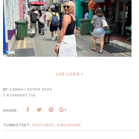
LUE LISÄÄ »
BY
SANNA I SEVEN SEAS
3 KOMMENTTIA
SHARE:
TUNNISTEET:
FEATURED
,
SINGAPORE