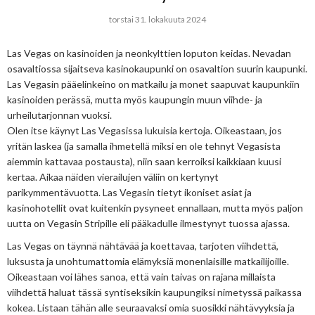
torstai 31. lokakuuta 2024
Las Vegas on kasinoiden ja neonkylttien loputon keidas. Nevadan
osavaltiossa sijaitseva kasinokaupunki on osavaltion suurin kaupunki.
Las Vegasin pääelinkeino on matkailu ja monet saapuvat kaupunkiin
kasinoiden perässä, mutta myös kaupungin muun viihde- ja
urheilutarjonnan vuoksi.
Olen itse käynyt Las Vegasissa lukuisia kertoja. Oikeastaan, jos
yritän laskea (ja samalla ihmetellä miksi en ole tehnyt Vegasista
aiemmin kattavaa postausta), niin saan kerroiksi kaikkiaan kuusi
kertaa. Aikaa näiden vierailujen väliin on kertynyt
parikymmentävuotta. Las Vegasin tietyt ikoniset asiat ja
kasinohotellit ovat kuitenkin pysyneet ennallaan, mutta myös paljon
uutta on Vegasin Stripille eli pääkadulle ilmestynyt tuossa ajassa.
Las Vegas on täynnä nähtävää ja koettavaa, tarjoten viihdettä,
luksusta ja unohtumattomia elämyksiä monenlaisille matkailijoille.
Oikeastaan voi lähes sanoa, että vain taivas on rajana millaista
viihdettä haluat tässä syntiseksikin kaupungiksi nimetyssä paikassa
kokea. Listaan tähän alle seuraavaksi omia suosikki nähtävyyksia ja