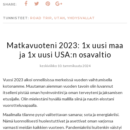
SHARE:
TUNNISTEET:
ROAD TRIP
,
UTAH
,
YHDYSVALLAT
Matkavuoteni 2023: 1x uusi maa
ja 1x uusi USA:n osavaltio
keskiviikko 10. tammikuuta 2024
Vuosi 2023 alkoi onnellisissa merkeissä vuoden vaihtumisella
kotonamme. Muutaman aiemman vuoden tavoin olin luvannut
itselleni pistää oman hyvinvointini ja oman terveyteni ja jaksamisen
etusijalle. Olin mielestäni hyvällä mallilla siinä ja nautin elostani
vuorotteluvapaalla.
Maailmalla tilanne pysyi valitettavan samana; sota ja energiakriisi.
Nämä luonnollisesti huolestuttivat ja asettivat oman varjonsa
varmasti meidän kaikkien vuoteen. Pandemiakriisi kuitenkin väistyi