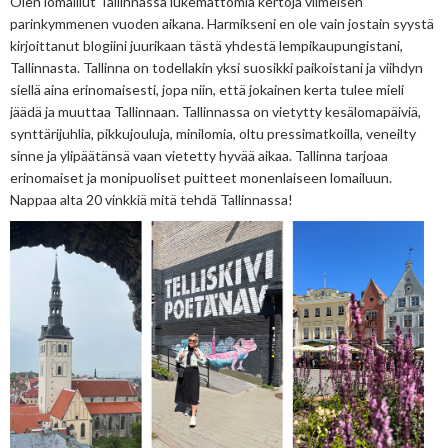
Olen lomaillut Tallinnassa lukemattomia kertoja viimeisen
parinkymmenen vuoden aikana. Harmikseni en ole vain jostain syystä
kirjoittanut blogiini juurikaan tästä yhdestä lempikaupungistani,
Tallinnasta. Tallinna on todellakin yksi suosikki paikoistani ja viihdyn
siellä aina erinomaisesti, jopa niin, että jokainen kerta tulee mieli
jäädä ja muuttaa Tallinnaan. Tallinnassa on vietytty kesälomapäiviä,
synttärijuhlia, pikkujouluja, minilomia, oltu pressimatkoilla, veneilty
sinne ja ylipäätänsä vaan vietetty hyvää aikaa. Tallinna tarjoaa
erinomaiset ja monipuoliset puitteet monenlaiseen lomailuun.
Nappaa alta 20 vinkkiä mitä tehdä Tallinnassa!