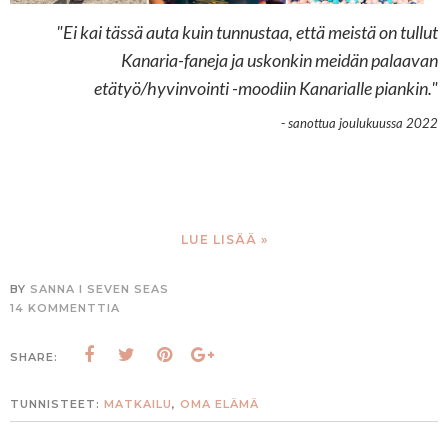
"Ei kai tässä auta kuin tunnustaa, että meistä on tullut
Kanaria-faneja ja uskonkin meidän palaavan
etätyö/hyvinvointi -moodiin Kanarialle piankin."
- sanottua joulukuussa 2022
LUE LISÄÄ »
BY
SANNA I SEVEN SEAS
14 KOMMENTTIA
SHARE:
TUNNISTEET:
MATKAILU
,
OMA ELÄMÄ