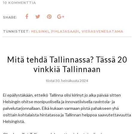
10 KOMMENTTIA
SHARE:
TUNNISTEET:
HELSINKI
,
PIHLAJASAARI
,
VIERASVENESATAMA
Mitä tehdä Tallinnassa? Tässä 20
vinkkiä Tallinnaan
tiistai 30. heinäkuuta 2024
Ei epäilystäkään, etteikö Tallinna olisi kirinyt jo aika päivää sitten
Helsingin ohitse monipuolisella ja innovatiivisella ravintola- ja
palvelutarjonnallaan. Eikä kukaan varmaan pistä pahakseen yhä
osittain kohtalaista hintatasoa ja Tallinnan helppoa saavutettavuutta
Helsingistä.