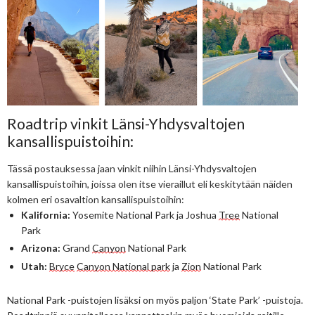
Roadtrip vinkit Länsi-Yhdysvaltojen
kansallispuistoihin:
Tässä postauksessa jaan vinkit niihin Länsi-Yhdysvaltojen 
kansallispuistoihin, joissa olen itse vieraillut eli keskitytään näiden 
kolmen eri osavaltion kansallispuistoihin:
Kalifornia:
 Yosemite National Park ja Joshua 
Tree
 National 
Park 
Arizona:
 Grand 
Canyon
 National Park 
Utah:
Bryce
Canyon National park
 ja 
Zion
 National Park
National Park -puistojen lisäksi on myös paljon ‘State Park’ -puistoja. 