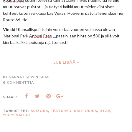
Roadtrippiä
 suunnitellessa kannattaakin myös huomioida reitille 
muut osuvat puistot – ja tietysti kaikki muut mielenkiintoiset 
kohteet kuten vaikkapa Las Vegas, Hooverin pato ja legendaarinen 
Route 66 -tie.
Vinkki! 
Kansallispuistoihin voi ostaa vuoden voimassa olevan 
‘National Park 
Annual
Pass
‘ -
passin, sen hinta on $80 ja sillä voit 
kiertää kaikkia puistoja rajattomasti.
LUE LISÄÄ »
BY
SANNA I SEVEN SEAS
6 KOMMENTTIA
SHARE:
TUNNISTEET:
ARIZONA
,
FEATURED
,
KALIFORNIA
,
UTAH
,
YHDYSVALLAT