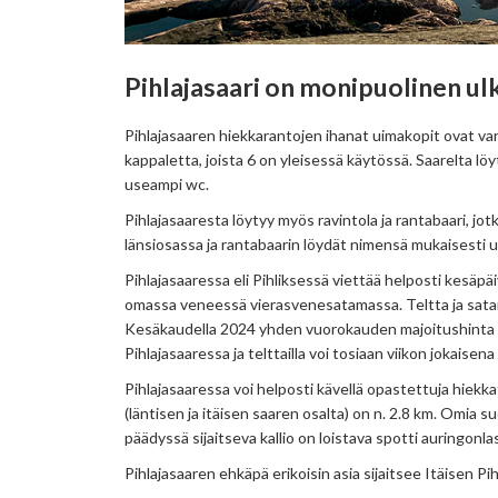
Pihlajasaari on monipuolinen ulk
Pihlajasaaren hiekkarantojen ihanat uimakopit ovat va
kappaletta, joista 6 on yleisessä käytössä. Saarelta lö
useampi wc.
Pihlajasaaresta löytyy myös ravintola ja rantabaari, jot
länsiosassa ja rantabaarin löydät nimensä mukaisesti 
Pihlajasaaressa eli Pihliksessä viettää helposti kesäpäiv
omassa veneessä vierasvenesatamassa. Teltta ja satama
Kesäkaudella 2024 yhden vuorokauden majoitushinta on 
Pihlajasaaressa ja telttailla voi tosiaan viikon jokaisen
Pihlajasaaressa voi helposti kävellä opastettuja hiekka
(läntisen ja itäisen saaren osalta) on n. 2.8 km. Omia su
päädyssä sijaitseva kallio on loistava spotti auringonla
Pihlajasaaren ehkäpä erikoisin asia sijaitsee Itäisen Pih