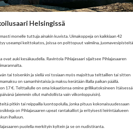
oilusaari Helsingissä
rmasti monelle tuttuja ainakin kuvista. Uimakoppeja on kaikkiaan 42
ytyy useampi keittokatos, joissa on polttopuut valmiina, juomavesipisteitä
ka ovat auki kesäkaudella. Ravintola Pihlajasaari sijaitsee Pihlajasaaren
uimarannalta.
än tai toisenkin ja siellä voi tosiaan myös majoittua telttaillen tai sitten
maksu on samanhintaisia ja maksu kerätään illalla paikan päällä.
17 €. Telttailulle on oma lokaationsa omine grillikatoksineen Itäisessä
a päivänä (aiemmin ollut mahdollista vain viikonloppuisin).
teitä pitkin tai reippailla luontopolulla, jonka pituus kokonaisuudessaan
osikkeja on Pihlajasaaren upeat rantakalliot ja erityisesti leirintäalueen
skun ihailuun.
lajasaaren puolella merkityin kyltein ja se on nudistiranta.