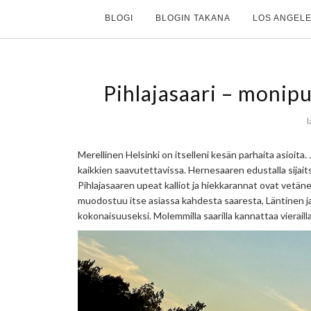
BLOGI
BLOGIN TAKANA
LOS ANGELE
Pihlajasaari – monipu
l
Merellinen Helsinki on itselleni kesän parhaita asioita.
kaikkien saavutettavissa. Hernesaaren edustalla sijait
Pihlajasaaren upeat kalliot ja hiekkarannat ovat vetäne
muodostuu itse asiassa kahdesta saaresta, Läntinen ja I
kokonaisuuseksi. Molemmilla saarilla kannattaa vieraill