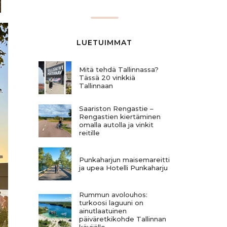
LUETUIMMAT
Mitä tehdä Tallinnassa?
Tässä 20 vinkkiä
Tallinnaan
Saariston Rengastie –
Rengastien kiertäminen
omalla autolla ja vinkit
reitille
Punkaharjun maisemareitti
ja upea Hotelli Punkaharju
Rummun avolouhos:
turkoosi laguuni on
ainutlaatuinen
päiväretkikohde Tallinnan
kävijälle