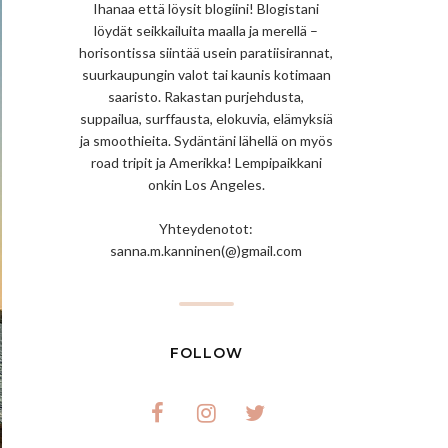
Ihanaa että löysit blogiini! Blogistani
löydät seikkailuita maalla ja merellä –
horisontissa siintää usein paratiisirannat,
suurkaupungin valot tai kaunis kotimaan
saaristo. Rakastan purjehdusta,
suppailua, surffausta, elokuvia, elämyksiä
ja smoothieita. Sydäntäni lähellä on myös
road tripit ja Amerikka! Lempipaikkani
onkin Los Angeles.
Yhteydenotot:
sanna.m.kanninen(@)gmail.com
FOLLOW