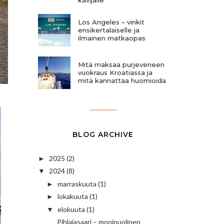
Los Angeles – vinkit
ensikertalaiselle ja
ilmainen matkaopas
Mitä maksaa purjeveneen
vuokraus Kroatiassa ja
mitä kannattaa huomioida
BLOG ARCHIVE
2025
(2)
►
2024
(8)
▼
marraskuuta
(1)
►
lokakuuta
(1)
►
elokuuta
(1)
▼
Pihlajasaari – monipuolinen