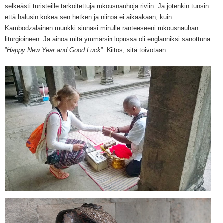
selkeästi turisteille tarkoitettuja rukousnauhoja riviin. Ja jotenkin tunsin
että halusin kokea sen hetken ja niinpä ei aikaakaan, kuin
Kambodzalainen munkki siunasi minulle ranteeseeni rukousnauhan
liturgioineen. Ja ainoa mitä ymmärsin lopussa oli englanniksi sanottuna
”
Happy New Year and Good Luck
”. Kiitos, sitä toivotaan.