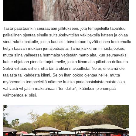
Tästä päästäänkin seuraavaan jallitukseen, jota temppeleillä tapahtuu;
paikallinen ojentaa sinulle suitsukekynttilän väkipakolla käteen ja ohjaa
sinut rukouspaikalle, jossa kauniisti toivotetaan hyvää onnea koskemalla
tietyn kaavan mukaan jumalpatsasta. Tämä kaikki on minusta ookoo,
mutta siinä vaiheessa hommalta vedetään matto alta, kun seuraavaksi
katse ohjataan pienelle tarjottimelle, jonka liinan alta pilkottaa dollareita.
Selvä viittaus siihen, että tämä olikin maksullista. No ei, ei elämä ole
taalasta tai kahdesta kiinni. Se on ihan ookoo ojentaa heille, mutta
myöhemmin temppeleillä näimme kuinka paria aasialaista naista aika
vahvasti vihjattiin maksamaan ”ten dollar”, ikäänkuin pienempää
vaihtoehtoa ei olisi.