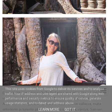
This site uses cookies from Google to deliver its services and to analyze
Ennen kaikkea muuten tuolla Ta Prohmin temppelillä näkee, kuinka
traffic. Your IP address and user-agent are shared with Google along with
vuosisatojen saatossa luonto on vallannut osan temppelin raunioista.
performance and security metrics to ensure quality of service, generate
usage statistics, and to detect and address abuse.
Aikaisemmin temppelialue oli tiheämminkin viidakon vallassa, mutta
entisöinnin ja turismin johdosta, viidakko on saanut väistyä. Samaan
LEARN MORE
GOT IT