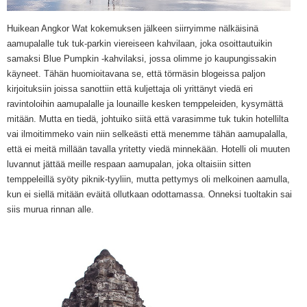
Huikean Angkor Wat kokemuksen jälkeen siirryimme nälkäisinä
aamupalalle tuk tuk-parkin viereiseen kahvilaan, joka osoittautuikin
samaksi Blue Pumpkin -kahvilaksi, jossa olimme jo kaupungissakin
käyneet. Tähän huomioitavana se, että törmäsin blogeissa paljon
kirjoituksiin joissa sanottiin että kuljettaja oli yrittänyt viedä eri
ravintoloihin aamupalalle ja lounaille kesken temppeleiden, kysymättä
mitään. Mutta en tiedä, johtuiko siitä että varasimme tuk tukin hotellilta
vai ilmoitimmeko vain niin selkeästi että menemme tähän aamupalalla,
että ei meitä millään tavalla yritetty viedä minnekään. Hotelli oli
muuten
luvannut jättää meille respaan aamupalan, joka oltaisiin sitten
temppeleillä syöty piknik-tyyliin, mutta pettymys oli melkoinen aamulla,
kun ei siellä mitään eväitä ollutkaan odottamassa. Onneksi tuoltakin sai
siis murua rinnan alle.