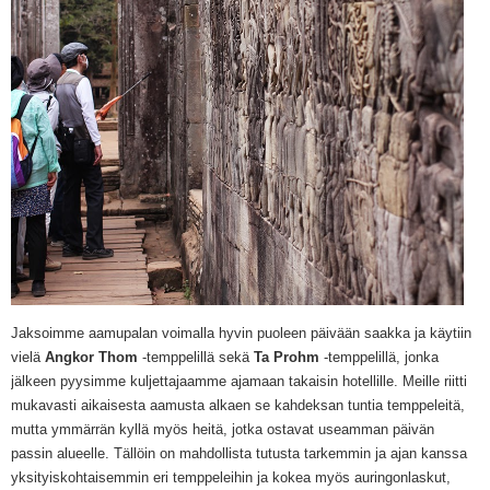
Jaksoimme aamupalan voimalla hyvin puoleen päivään saakka ja käytiin
vielä
Angkor Thom
-temppelillä sekä
Ta Prohm
-temppelillä, jonka
jälkeen pyysimme kuljettajaamme ajamaan takaisin hotellille. Meille riitti
mukavasti aikaisesta aamusta alkaen se kahdeksan tuntia temppeleitä,
mutta ymmärrän kyllä myös heitä, jotka ostavat useamman päivän
passin alueelle. Tällöin on mahdollista tutusta tarkemmin ja ajan kanssa
yksityiskohtaisemmin eri temppeleihin ja kokea myös auringonlaskut,