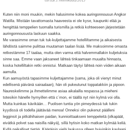
torstai 5. helmikuuta 2015
Kuten niin moni muukin, mekin halusimme kokea auringonnousun Angkor
Watilla. Mistään tavattomasta haaveesta ei ole kyse, kaupunki elää ja
hengittää temppelien tuomalla turismilla ja retkiä kohteeseen järjestetään
auringonnoususta laskuun saakka.
Me varasimme oman tuk tuk-kuljettajamme hotelliltamme ja aikaisesta
lähdöstä saimme pulittaa muutaman taalan lisää. Me maksoimme omasta
retkestämme 17 taalaa, mutta olen varma että halvemmallakin kuljetuksia
sinne saa. Emme vaan jaksaneet lähteä tinkaamaan muualta hinnasta,
koska hotelliltakin retki onnistui. Matkaan täytyi lähteä noin viiden aikaan
aamulla.
Kun aamuyöstä tapasimme kuljettajamme (sama, joka oli vienyt minut
edellisenä päivänä sairaalaan), hän oli pukeutunut toppatakkiin ja pipoon.
Naureskelimme ja ihmettelimme asiaa aikalailla respassa ja mieheni
totesikin hänelle hymyillen että c´mon, ei täällä nyt niin kylmä voi olla.
Mutta kuinkas kävikään… Puolisen tuntia yön pimeydessä tuk tukin
kyydissä oli todella jäätävää menoa! Onneksi olin pukenut päälleni
legginsit ja pitkähihaisen paidan, kunnioittaakseni temppeleitä (olkapäät,
eivätkä polvet saa naisilla näkyä), sillä hytisin koko matkan kylmää keliä.
Kyllä paikalliset tietää. Kääräisin vielä laukussa olleen huivinikin kaulaani