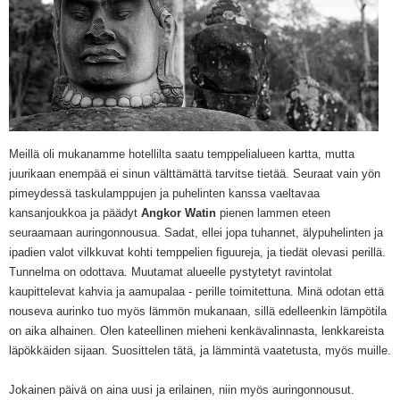
Meillä oli mukanamme hotellilta saatu temppelialueen kartta, mutta
juurikaan enempää ei sinun välttämättä tarvitse tietää. Seuraat vain yön
pimeydessä taskulamppujen ja puhelinten kanssa vaeltavaa
kansanjoukkoa ja päädyt
Angkor Watin
pienen lammen eteen
seuraamaan auringonnousua. Sadat, ellei jopa tuhannet, älypuhelinten ja
ipadien valot vilkkuvat kohti temppelien figuureja, ja tiedät olevasi perillä.
Tunnelma on odottava. Muutamat alueelle pystytetyt ravintolat
kaupittelevat kahvia ja aamupalaa - perille toimitettuna. Minä odotan että
nouseva aurinko tuo myös lämmön mukanaan, sillä edelleenkin lämpötila
on aika alhainen. Olen kateellinen mieheni kenkävalinnasta, lenkkareista
läpökkäiden sijaan. Suosittelen tätä, ja lämmintä vaatetusta, myös muille.
Jokainen päivä on aina uusi ja erilainen, niin myös auringonnousut.