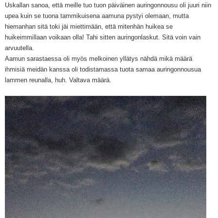
Uskallan sanoa, että meille tuo tuon päiväinen auringonnousu oli juuri niin
upea kuin se tuona tammikuisena aamuna pystyi olemaan, mutta
hiemanhan sitä toki jäi miettimään, että mitenhän huikea se
huikeimmillaan voikaan olla! Tahi sitten auringonlaskut. Sitä voin vain
arvuutella.
Aamun sarastaessa oli myös melkoinen yllätys nähdä mikä määrä
ihmisiä meidän kanssa oli todistamassa tuota samaa auringonnousua
lammen reunalla, huh. Valtava määrä.