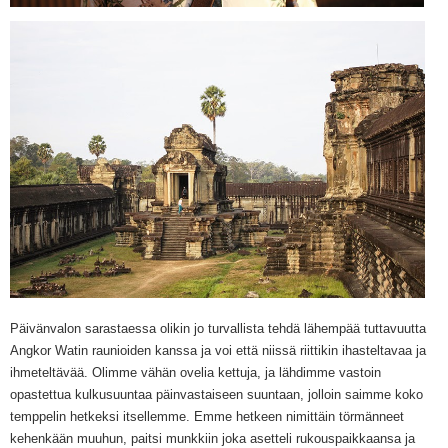
Päivänvalon sarastaessa olikin jo turvallista tehdä lähempää tuttavuutta
Angkor Watin raunioiden kanssa ja voi että niissä riittikin ihasteltavaa ja
ihmeteltävää. Olimme vähän ovelia kettuja, ja lähdimme vastoin
opastettua kulkusuuntaa päinvastaiseen suuntaan, jolloin saimme koko
temppelin hetkeksi itsellemme. Emme hetkeen nimittäin törmänneet
kehenkään muuhun, paitsi munkkiin joka asetteli rukouspaikkaansa ja