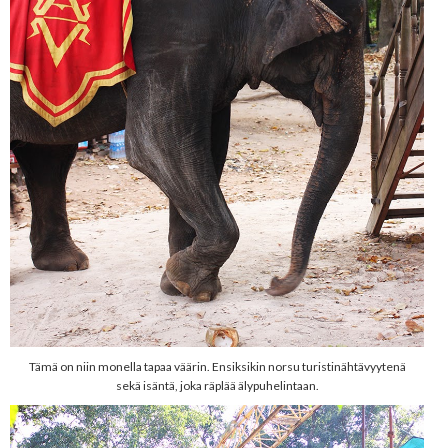
Tämä on niin monella tapaa väärin. Ensiksikin norsu turistinähtävyytenä
sekä isäntä, joka räplää älypuhelintaan.