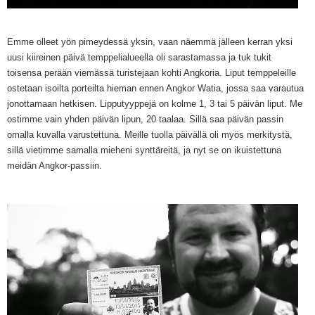
Emme olleet yön pimeydessä yksin, vaan näemmä jälleen kerran yksi
uusi kiireinen päivä temppelialueella oli sarastamassa ja tuk tukit
toisensa perään viemässä turistejaan kohti Angkoria. Liput temppeleille
ostetaan isoilta porteilta hieman ennen Angkor Watia, jossa saa varautua
jonottamaan hetkisen. Lipputyyppejä on kolme 1, 3 tai 5 päivän liput. Me
ostimme vain yhden päivän lipun, 20 taalaa. Sillä saa päivän passin
omalla kuvalla varustettuna. Meille tuolla päivällä oli myös merkitystä,
sillä vietimme samalla mieheni synttäreitä, ja nyt se on ikuistettuna
meidän Angkor-passiin.