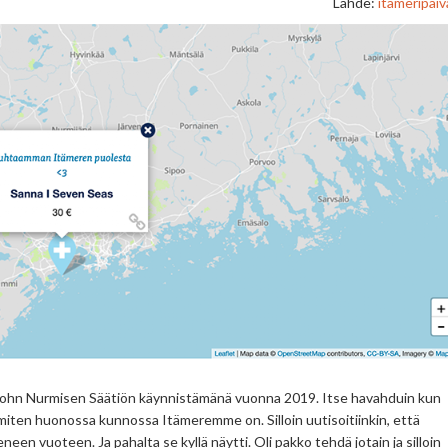
Lähde:
itameripaiva
ohn Nurmisen Säätiön käynnistämänä vuonna 2019. Itse havahduin kun
iten huonossa kunnossa Itämeremme on. Silloin uutisoitiinkin, että
 vuoteen. Ja pahalta se kyllä näytti. Oli pakko tehdä jotain ja silloin