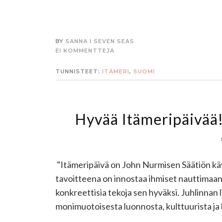
BY
SANNA I SEVEN SEAS
EI KOMMENTTEJA
TUNNISTEET:
ITÄMERI
,
SUOMI
Hyvää Itämeripäivää!
"Itämeripäivä on John Nurmisen Säätiön kä
tavoitteena on innostaa ihmiset nauttimaa
konkreettisia tekoja sen hyväksi. Juhlinnan 
monimuotoisesta luonnosta, kulttuurista ja h