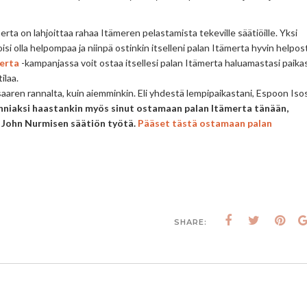
rta on lahjoittaa rahaa Itämeren pelastamista tekeville säätiöille. Yksi
si olla helpompaa ja niinpä ostinkin itselleni palan Itämerta hyvin helpost
merta
-kampanjassa voit ostaa itsellesi palan Itämerta haluamastasi paika
ilaa.
aaren rannalta, kuin aiemminkin. Eli yhdestä lempipaikastani, Espoon Iso
unniaksi haastankin myös sinut ostamaan palan Itämerta tänään,
n John Nurmisen säätiön työtä.
Pääset tästä ostamaan palan
SHARE: