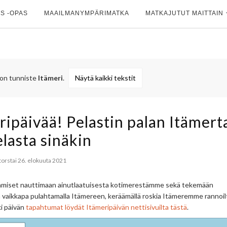
S -OPAS
MAAILMANYMPÄRIMATKA
MATKAJUTUT MAITTAIN
 on tunniste
Itämeri
.
Näytä kaikki tekstit
ipäivää! Pelastin palan Itämert
elasta sinäkin
torstai 26. elokuuta 2021
ihmiset nauttimaan ainutlaatuisesta kotimerestämme sekä tekemään
ua vaikkapa pulahtamalla Itämereen, keräämällä roskia Itämeremme rannoil
ki päivän
tapahtumat löydät Itämeripäivän nettisivuilta tästä
.