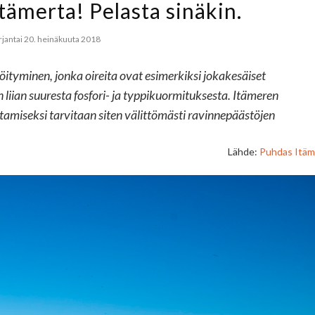
Itämerta! Pelasta sinäkin.
rjantai 20. heinäkuuta 2018
tyminen, jonka oireita ovat esimerkiksi jokakesäiset
liian suuresta fosfori- ja typpikuormituksesta. Itämeren
amiseksi tarvitaan siten välittömästi ravinnepäästöjen
Lähde:
Puhdas Itäm