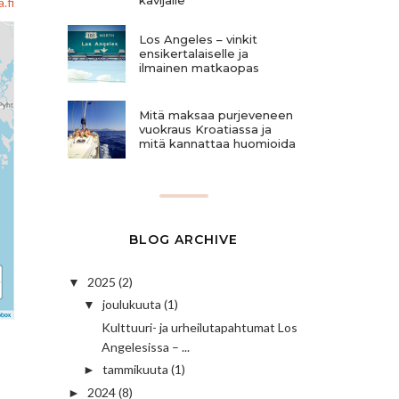
.fi
Los Angeles – vinkit
ensikertalaiselle ja
ilmainen matkaopas
Mitä maksaa purjeveneen
vuokraus Kroatiassa ja
mitä kannattaa huomioida
BLOG ARCHIVE
2025
(2)
▼
joulukuuta
(1)
▼
Kulttuuri- ja urheilutapahtumat Los
Angelesissa – ...
tammikuuta
(1)
►
2024
(8)
►