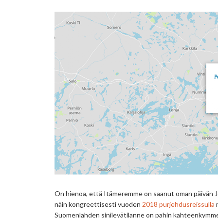
On hienoa, että Itämeremme on saanut oman päivän J
näin kongreettisesti vuoden
2018 purjehdusreissulla
m
Suomenlahden sinilevätilanne on pahin kahteenkymmeneen