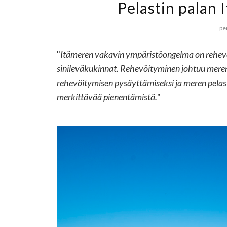
Pelastin palan 
pe
"
Itämeren vakavin ympäristöongelma on rehevöi
sinileväkukinnat. Rehevöityminen johtuu meren 
rehevöitymisen pysäyttämiseksi ja meren pelast
merkittävää pienentämistä.
"