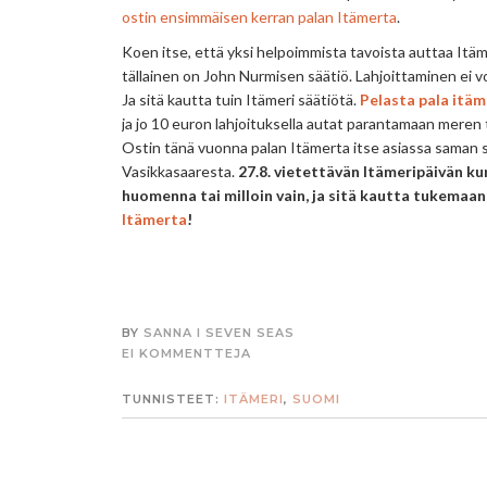
ostin ensimmäisen kerran palan Itämerta
.
Koen itse, että yksi helpoimmista tavoista auttaa Itäme
tällainen on John Nurmisen säätiö. Lahjoittaminen ei voi
Ja sitä kautta tuin Itämeri säätiötä.
Pelasta pala itä
ja jo 10 euron lahjoituksella autat parantamaan meren t
Ostin tänä vuonna palan Itämerta itse asiassa saman s
Vasikkasaaresta.
27.8. vietettävän Itämeripäivän k
huomenna tai milloin vain, ja sitä kautta tukemaa
Itämerta
!
BY
SANNA I SEVEN SEAS
EI KOMMENTTEJA
TUNNISTEET:
ITÄMERI
,
SUOMI