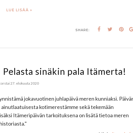
LUE LISÄÄ »
SHARE:
 Pelasta sinäkin pala Itämerta!
torstai 27. elokuuta 2020
ynnistämä jokavuotinen juhlapäivä meren kunniaksi. Päivä
n ainutlaatuisesta kotimerestämme sekä tekemään
lisäksi Itämeripäivän tarkoituksena on lisätä tietoa meren
istoriasta."