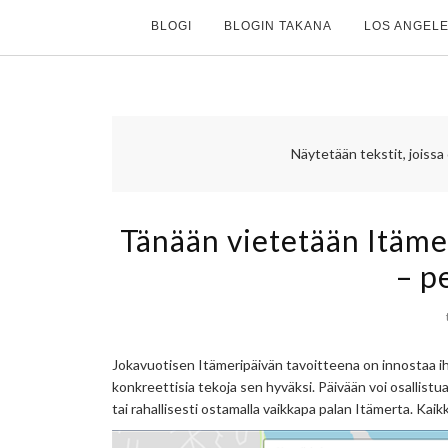
BLOGI
BLOGIN TAKANA
LOS ANGELE
Näytetään tekstit, joissa
Tänään vietetään Itämer
– p
Jokavuotisen Itämeripäivän tavoitteena on innostaa 
konkreettisia tekoja sen hyväksi. Päivään voi osallist
tai rahallisesti ostamalla vaikkapa palan Itämerta. Kaik