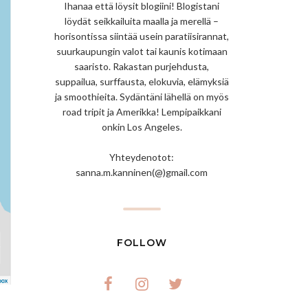
Ihanaa että löysit blogiini! Blogistani
löydät seikkailuita maalla ja merellä –
horisontissa siintää usein paratiisirannat,
suurkaupungin valot tai kaunis kotimaan
saaristo. Rakastan purjehdusta,
suppailua, surffausta, elokuvia, elämyksiä
ja smoothieita. Sydäntäni lähellä on myös
road tripit ja Amerikka! Lempipaikkani
onkin Los Angeles.
Yhteydenotot:
sanna.m.kanninen(@)gmail.com
FOLLOW