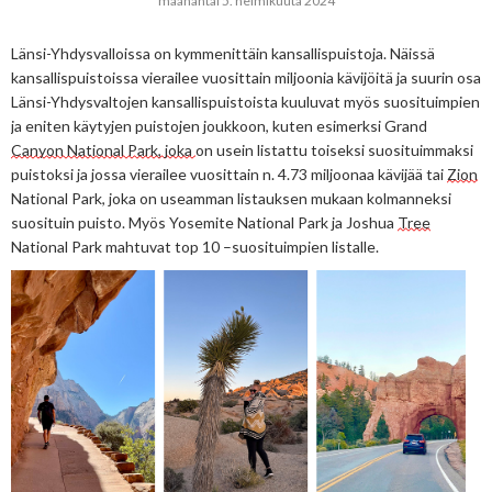
maanantai 5. helmikuuta 2024
Länsi-Yhdysvalloissa on 
kymmenittäin
kansallispuistoja. Näissä 
kansallispuistoissa vierailee 
vuosittain
 miljoonia kävijöitä ja suurin osa 
Länsi-Yhdysvaltojen kansallispuistoista kuuluvat myös suosituimpien 
ja eniten käytyjen puistojen joukkoon, kuten esimerksi Grand 
Canyon National Park, joka 
on usein listattu toiseksi suosituimmaksi 
puistoksi ja jossa vierailee vuosittain n. 4.73 miljoonaa kävijää tai 
Zion
National Park, joka on useamman listauksen mukaan kolmanneksi 
suosituin puisto. Myös Yosemite National Park ja Joshua 
Tree
National Park mahtuvat top 10 –suosituimpien listalle.