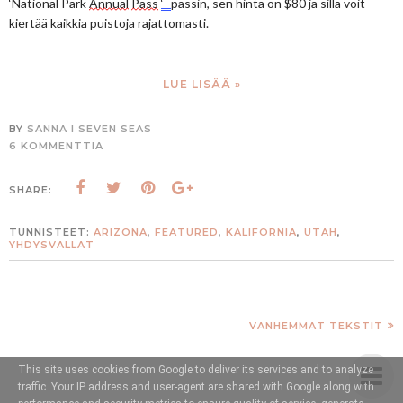
‘National Park 
Annual
Pass
‘ -
passin, sen hinta on $80 ja sillä voit 
kiertää kaikkia puistoja rajattomasti.
LUE LISÄÄ »
BY
SANNA I SEVEN SEAS
6 KOMMENTTIA
SHARE:
TUNNISTEET:
ARIZONA
,
FEATURED
,
KALIFORNIA
,
UTAH
,
YHDYSVALLAT
VANHEMMAT TEKSTIT
This site uses cookies from Google to deliver its services and to analyze
traffic. Your IP address and user-agent are shared with Google along with