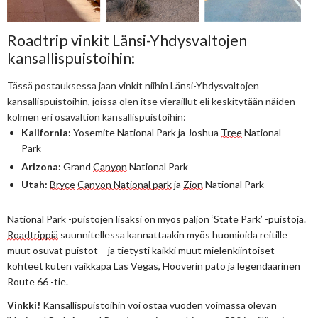
Roadtrip vinkit Länsi-Yhdysvaltojen
kansallispuistoihin:
Tässä postauksessa jaan vinkit niihin Länsi-Yhdysvaltojen 
kansallispuistoihin, joissa olen itse vieraillut eli keskitytään näiden 
kolmen eri osavaltion kansallispuistoihin:
Kalifornia:
 Yosemite National Park ja Joshua 
Tree
 National 
Park 
Arizona:
 Grand 
Canyon
 National Park 
Utah:
Bryce
Canyon National park
 ja 
Zion
 National Park
National Park -puistojen lisäksi on myös paljon ‘State Park’ -puistoja. 
Roadtrippiä
 suunnitellessa kannattaakin myös huomioida reitille 
muut osuvat puistot – ja tietysti kaikki muut mielenkiintoiset 
kohteet kuten vaikkapa Las Vegas, Hooverin pato ja legendaarinen 
Route 66 -tie.
Vinkki! 
Kansallispuistoihin voi ostaa vuoden voimassa olevan 