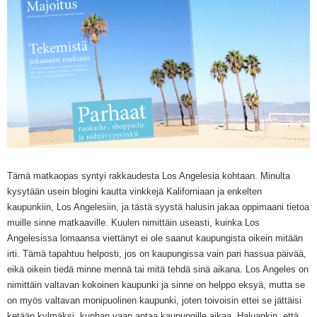
Tämä matkaopas syntyi rakkaudesta Los Angelesia kohtaan. Minulta
kysytään usein blogini kautta vinkkejä Kaliforniaan ja enkelten
kaupunkiin, Los Angelesiin, ja tästä syystä halusin jakaa oppimaani tietoa
muille sinne matkaaville. Kuulen nimittäin useasti, kuinka Los
Angelesissa lomaansa viettänyt ei ole saanut kaupungista oikein mitään
irti. Tämä tapahtuu helposti, jos on kaupungissa vain pari hassua päivää,
eikä oikein tiedä minne mennä tai mitä tehdä sinä aikana. Los Angeles on
nimittäin valtavan kokoinen kaupunki ja sinne on helppo eksyä, mutta se
on myös valtavan monipuolinen kaupunki, joten toivoisin ettei se jättäisi
ketään kylmäksi, kunhan vaan antaa kaupungille aikaa. Haluankin, että