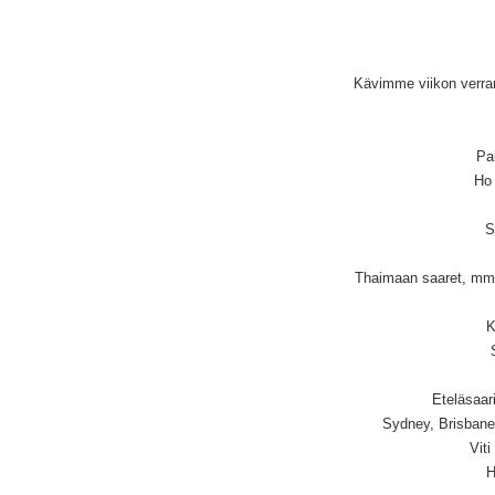
Kävimme viikon verran
Pal
Ho 
S
Thaimaan saaret, mm.
K
Eteläsaari
Sydney, Brisbane
Viti
H