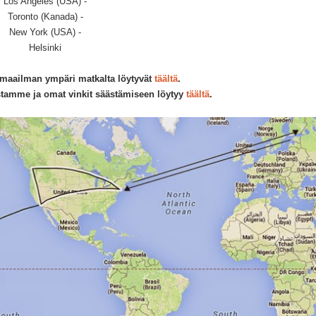
Los Angeles (USA) -
Toronto (Kanada) -
New York (USA) -
Helsinki
 maailman ympäri matkalta löytyvät
täältä
.
stamme ja omat vinkit säästämi
seen löytyy
täältä
.