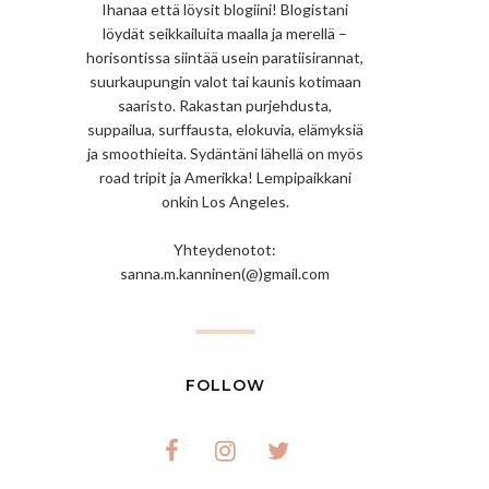
Ihanaa että löysit blogiini! Blogistani
löydät seikkailuita maalla ja merellä –
horisontissa siintää usein paratiisirannat,
suurkaupungin valot tai kaunis kotimaan
saaristo. Rakastan purjehdusta,
suppailua, surffausta, elokuvia, elämyksiä
ja smoothieita. Sydäntäni lähellä on myös
road tripit ja Amerikka! Lempipaikkani
onkin Los Angeles.
Yhteydenotot:
sanna.m.kanninen(@)gmail.com
FOLLOW