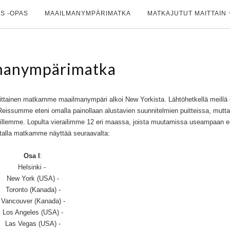
S -OPAS
MAAILMANYMPÄRIMATKA
MATKAJUTUT MAITTAIN
manympärimatka
tainen matkamme maailmanympäri alkoi New Yorkista. Lähtöhetkellä meillä 
. Reissumme eteni omalla painollaan alustavien suunnitelmien puitteissa, mutta
itillemme. Lopulta vierailimme 12 eri maassa, joista muutamissa useampaan e
talla matkamme näyttää seuraavalta:
Osa I
:
Helsinki -
New York (USA) -
Toronto (Kanada) -
Vancouver (Kanada) -
Los Angeles (USA) -
Las Vegas (USA) -