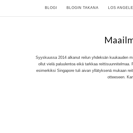
BLOGI
BLOGIN TAKANA
LOS ANGELE
Maail
Syyskuussa 2014 alkanut reilun yhdeksän kuukauden mit
ollut vielä paluulentoa eikä tarkkaa reittisuunnitelmaa
esimerkiksi Singapore tuli aivan yllätyksenä mukaan re
otteeseen. Kar