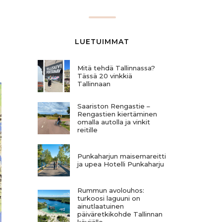
LUETUIMMAT
Mitä tehdä Tallinnassa?
Tässä 20 vinkkiä
Tallinnaan
Saariston Rengastie –
Rengastien kiertäminen
omalla autolla ja vinkit
reitille
Punkaharjun maisemareitti
ja upea Hotelli Punkaharju
Rummun avolouhos:
turkoosi laguuni on
ainutlaatuinen
päiväretkikohde Tallinnan
kävijälle