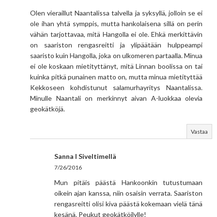
Olen vieraillut Naantalissa talvella ja syksyllä, jolloin se ei
ole ihan yhtä symppis, mutta hankolaisena sillä on perin
vähän tarjottavaa, mitä Hangolla ei ole. Ehkä merkittävin
on saariston rengasreitti ja ylipäätään hulppeampi
saaristo kuin Hangolla, joka on ulkomeren partaalla. Minua
ei ole koskaan mietityttänyt, mitä Linnan boolissa on tai
kuinka pitkä punainen matto on, mutta minua mietityttää
Kekkoseen kohdistunut salamurhayritys Naantalissa.
Minulle Naantali on merkinnyt aivan A-luokkaa olevia
geokätköjä.
Vastaa
Sanna I Siveltimellä
7/26/2016
Mun pitäis päästä Hankoonkin tutustumaan
oikein ajan kanssa, niin osaisin verrata. Saariston
rengasreitti olisi kiva päästä kokemaan vielä tänä
kesänä. Peukut geokätköilylle!