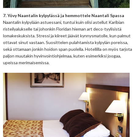
7. Yövy Naantalin kylpylässä ja hemmottele Naantali Spassa
Naantalin kylpylään astuessani, tuntui kuin olisi astellut Karibian
risteilyalukselle tai johonkin Floridan hieman art deco-tyylisistä
lomakeskuksista. Stressi ja kiireet jäävät kynnysmatolle, kun palmut
ottavat sinut vastaan. Suosittelen pulahtamista kylpylän poreissa,
sekä ottamaan jonkin hoidon span puolella. Hotellilla on myös tarjota
paljon muutakin hyvinvointiohjelmaa, kuten esimerkiksi joogaa,
upeissa merimaisemissa.