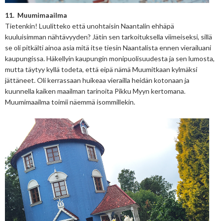
11. Muumimaailma
Tietenkin! Luulitteko että unohtaisin Naantalin ehhäpä
kuuluisimman nähtävyyden? Jätin sen tarkoituksella viimeiseksi, sillä
se oli pitkälti ainoa asia mitä itse tiesin Naantalista ennen vierailuani
kaupungissa. Häkellyin kaupungin monipuolisuudesta ja sen lumosta,
mutta täytyy kyllä todeta, että eipä nämä Muumitkaan kylmäksi
jättäneet. Oli kerrassaan huikeaa vierailla heidän kotonaan ja
kuunnella kaiken maailman tarinoita Pikku Myyn kertomana.
Muumimaailma toimii näemmä isommillekin.