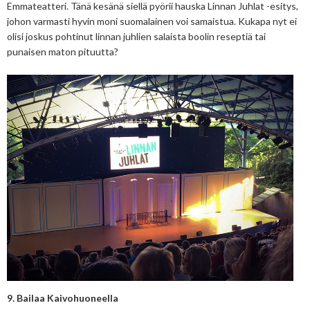
Emmateatteri. Tänä kesänä siellä pyörii hauska Linnan Juhlat -esitys,
johon varmasti hyvin moni suomalainen voi samaistua. Kukapa nyt ei
olisi joskus pohtinut linnan juhlien salaista boolin reseptiä tai
punaisen maton pituutta?
9. Bailaa Kaivohuoneella