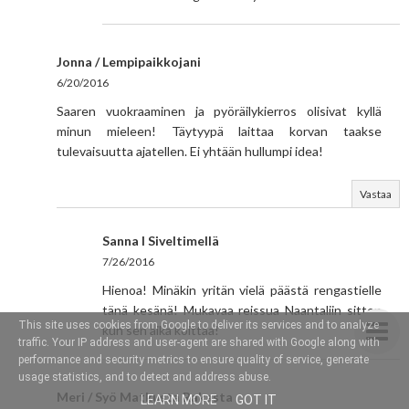
Jonna / Lempipaikkojani
6/20/2016
Saaren vuokraaminen ja pyöräilykierros olisivat kyllä
minun mieleen! Täytyypä laittaa korvan taakse
tulevaisuutta ajatellen. Ei yhtään hullumpi idea!
Vastaa
Sanna I Siveltimellä
7/26/2016
Hienoa! Minäkin yritän vielä päästä rengastielle
tänä kesänä! Mukavaa reissua Naantaliin sitten
This site uses cookies from Google to deliver its services and to analyze
kun sen aika koittaa!
traffic. Your IP address and user-agent are shared with Google along with
performance and security metrics to ensure quality of service, generate
usage statistics, and to detect and address abuse.
Meri / Syö Matkusta Rakasta
LEARN MORE
GOT IT