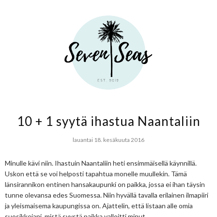
10 + 1 syytä ihastua Naantaliin
lauantai 18. kesäkuuta 2016
Minulle kävi niin. Ihastuin Naantaliin heti ensimmäisellä käynnillä.
Uskon että se voi helposti tapahtua monelle muullekin. Tämä
länsirannikon entinen hansakaupunki on paikka, jossa ei ihan täysin
tunne olevansa edes Suomessa. Niin hyvällä tavalla erilainen ilmapiiri
ja yleismaisema kaupungissa on. Ajattelin, että listaan alle omia
suosikkejani, mistä syystä paikka valloitti minut.