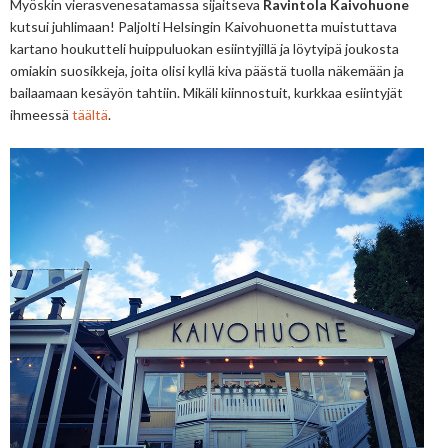
Myöskin vierasvenesatamassa sijaitseva
Ravintola Kaivohuone
kutsui juhlimaan! Paljolti Helsingin Kaivohuonetta muistuttava
kartano houkutteli huippuluokan esiintyjillä ja löytyipä joukosta
omiakin suosikkeja, joita olisi kyllä kiva päästä tuolla näkemään ja
bailaamaan kesäyön tahtiin. Mikäli kiinnostuit, kurkkaa esiintyjät
ihmeessä
täältä
.