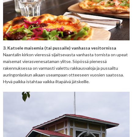
3. Katsele maisemia (tai pussaile) vanhassa vesitornissa
Naantalin kirkon vieressä sijaitsevasta vanhasta tornista on upeat
maisemat vierasvenesataman ylitse. Söpössä pienessä
rakennuksessa on varmasti valettu rakkausvaloja ja pussailtu
auringonlaskun aikaan useampaan otteeseen vuosien saatossa.
Hyvä paikka istahtaa vaikka iltapäivä jätskeille.