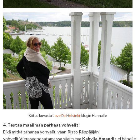
Kiitos kuvasta
Love Da Helsinki
-blogin Hannalle
4. Testaa maailman parhaat vohvelit
Eikä mitkä tahansa vohvelit, vaan Risto Räppääjän
vohvelit.Vierasvenesatamassa sijaitseva
Kahvila Amandis
ei häpeile