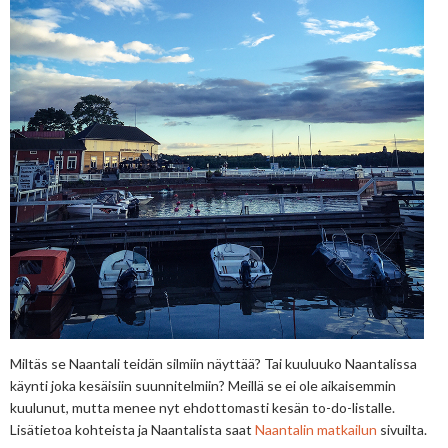
Miltäs se Naantali teidän silmiin näyttää? Tai kuuluuko Naantalissa
käynti joka kesäisiin suunnitelmiin? Meillä se ei ole aikaisemmin
kuulunut, mutta menee nyt ehdottomasti kesän to-do-listalle.
Lisätietoa kohteista ja Naantalista saat
Naantalin matkailun
sivuilta.