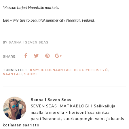
*Reissun tarjosi Naantalin matkailu
Eng // My tips to beautiful summer city Naantali, Finland.
BY
SANNA I SEVEN SEAS
SHARE:
TUNNISTEET:
#MYSIDEOFNAANTALI
,
BLOGIYHTEISTYÖ
,
NAANTALI
,
SUOMI
Sanna I Seven Seas
SEVEN SEAS -MATKABLOGI I Seikkailuja
maalla ja merellä – horisontissa siintää
paratiisirannat, suurkaupungin valot ja kaunis
kotimaan saaristo