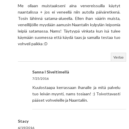
Me ollaan muistaakseni aina venereissuilla käytyt
naantalissa + jos ei veneellä niin autolla päiväretkenä.
Tosin lähinnä satama-alueella. Ellen ihan väärin muista,
veneillijöille myydään aamusin Naantalin kylpylän leipomia
leipiä satamassa. Nams! Täytyypä vinkata kun isä tulee
käymään suomessa että käydä taas ja samalla testaa tuo
vohveli paikka :D
Vastaa
Sanna I Siveltimellä
7/25/2016
Kuulostaapa kerrassaan ihanalle ja mitä palvelu
tuo leivän myynti, nams tosiaan! :) Toivottavasti
pääset vohveleille ja Naantaliin.
Stacy
6/19/2016