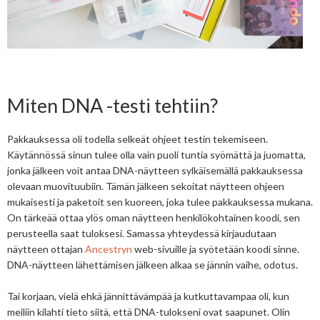
Miten DNA -testi tehtiin?
Pakkauksessa oli todella selkeät ohjeet testin tekemiseen.
Käytännössä sinun tulee olla vain puoli tuntia syömättä ja juomatta,
jonka jälkeen voit antaa DNA-näytteen sylkäisemällä pakkauksessa
olevaan muovituubiin. Tämän jälkeen sekoitat näytteen ohjeen
mukaisesti ja paketoit sen kuoreen, joka tulee pakkauksessa mukana.
On tärkeää ottaa ylös oman näytteen henkilökohtainen koodi, sen
perusteella saat tuloksesi. Samassa yhteydessä kirjaudutaan
näytteen ottajan
Ancestryn
web-sivuille ja syötetään koodi sinne.
DNA-näytteen lähettämisen jälkeen alkaa se jännin vaihe, odotus.
Tai korjaan, vielä ehkä jännittävämpää ja kutkuttavampaa oli, kun
meiliin kilahti tieto siitä, että DNA-tulokseni ovat saapunet. Olin