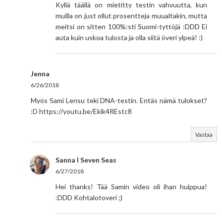
Kyllä täällä on mietitty testin vahvuutta, kun
muilla on just ollut prosentteja muualtakin, mutta
meitsi on sitten 100%:sti Suomi-tyttöjä :DDD Ei
auta kuin uskoa tulosta ja olla siitä överi ylpeä! :)
Jenna
6/26/2018
Myös Sami Lensu teki DNA-testin. Entäs nämä tulokset?
:D https://youtu.be/Ekik4REstc8
Vastaa
Sanna I Seven Seas
6/27/2018
Hei thanks! Tää Samin video oli ihan huippua!
:DDD Kohtalotoveri ;)