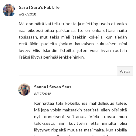
Sara I Sara's Fab Life
6/27/2018
Mä oon näitä kattellu tubesta ja miettiny usein et voiko
nää oikeesti pitää paikkansa. Ite en ehkä ottaisi näitä
tosissaan, mut tekis mieli itsekkin kokeilla, kun tiedän
että äidin puolelta jonkun kaukaisen sukulaisen nimi
löytyy Ellis Islandin listoilta, joten voisi hyvin ruotsin
lisäksi löytyä perimää jenkkeihinkin.
Vastaa
Sanna I Seven Seas
6/27/2018
Kannattaa toki kokeilla, jos mahdollisuus tulee.
Mä jopa voisin maksaakin testistä, ellen olisi sitä
nyt onnekseni voittanut. Vielä tuosta mun
tuloksesta, niin kuvittelin että minulta olisi
löytynyt rippeitä muualta maailmalta, kun toisilla