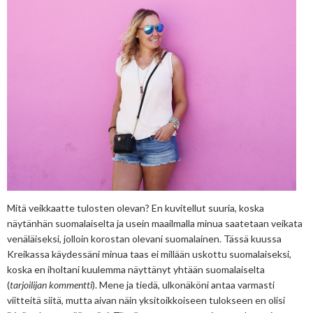
Mitä veikkaatte tulosten olevan? En kuvitellut suuria, koska
näytänhän suomalaiselta ja usein maailmalla minua saatetaan veikata
venäläiseksi, jolloin korostan olevani suomalainen. Tässä kuussa
Kreikassa käydessäni minua taas ei millään uskottu suomalaiseksi,
koska en iholtani kuulemma näyttänyt yhtään suomalaiselta
(
tarjoilijan kommentti
). Mene ja tiedä, ulkonäköni antaa varmasti
viitteitä siitä, mutta aivan näin yksitoikkoiseen tulokseen en olisi