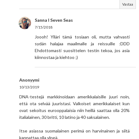
Vastaa
Sanna I Seven Seas
7/15/2018
Joooh! Ylläri tämä tosiaan oli, mutta vahvasti
sydän halajaa maailmalle ja reissuille :DDD
Ehdottomasti suosittelen testin tekoa, jos asia
kiinnostaa ja kiehtoo ;)
Anonyymi
10/13/2019
DNA-testejä markkinoidaan amerikkalaisille juuri noin,
että ota selvää juuristasi. Valkoiset amerikkalaiset kun
ovat sekoitus eurooppalaisia niin heillä saattaa olla 20%
italialainen, 30 britti, 10 latino ja 40 saksalainen.
Itse asiassa suomalainen perimä on harvinainen ja siitä
kannattaa olla ylpeä.