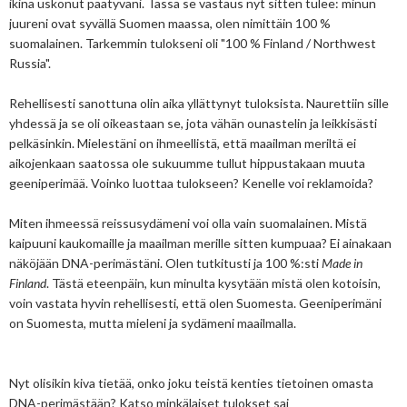
ikinä uskonut päätyväni. Tässä se vastaus nyt sitten tulee: minun
juureni ovat syvällä Suomen maassa, olen nimittäin 100 %
suomalainen. Tarkemmin tulokseni oli "100 % Finland / Northwest
Russia".
Rehellisesti sanottuna olin aika yllättynyt tuloksista. Naurettiin sille
yhdessä ja se oli oikeastaan se, jota vähän ounastelin ja leikkisästi
pelkäsinkin. Mielestäni on ihmeellistä, että maailman meriltä ei
aikojenkaan saatossa ole sukuumme tullut hippustakaan muuta
geeniperimää. Voinko luottaa tulokseen? Kenelle voi reklamoida?
Miten ihmeessä reissusydämeni voi olla vain suomalainen. Mistä
kaipuuni kaukomaille ja maailman merille sitten kumpuaa? Ei ainakaan
näköjään DNA-perimästäni. Olen tutkitusti ja 100 %:sti
Made in
Finland
. Tästä eteenpäin, kun minulta kysytään mistä olen kotoisin,
voin vastata hyvin rehellisesti, että olen Suomesta. Geeniperimäni
on Suomesta, mutta mieleni ja sydämeni maailmalla.
Nyt olisikin kiva tietää, onko joku teistä kenties tietoinen omasta
DNA-perimästään? Katso minkälaiset tulokset sai