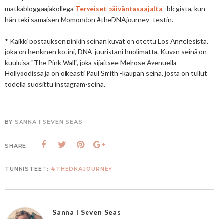
matkabloggaajakollega
Terveiset päiväntasaajalta
-blogista, kun
hän teki samaisen Momondon #theDNAjourney -testin.
* Kaikki postauksen pinkin seinän kuvat on otettu Los Angelesista,
joka on henkinen kotini, DNA-juuristani huolimatta. Kuvan seinä on
kuuluisa "The Pink Wall", joka sijaitsee Melrose Avenuella
Hollyoodissa ja on oikeasti Paul Smith -kaupan seinä, josta on tullut
todella suosittu instagram-seinä.
BY
SANNA I SEVEN SEAS
SHARE:
TUNNISTEET:
#THEDNAJOURNEY
Sanna I Seven Seas