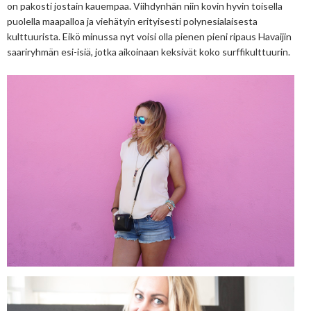
on pakosti jostain kauempaa. Viihdynhän niin kovin hyvin toisella
puolella maapalloa ja viehätyin erityisesti polynesialaisesta
kulttuurista. Eikö minussa nyt voisi olla pienen pieni ripaus Havaijin
saariryhmän esi-isiä, jotka aikoinaan keksivät koko surffikulttuurin.