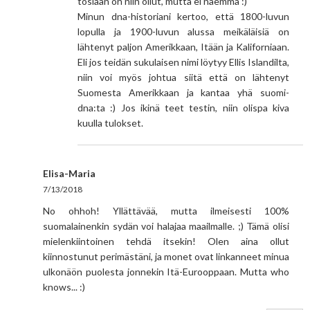
tosiaan on niin ollut, mutta ei näemmä :)
Minun dna-historiani kertoo, että 1800-luvun
lopulla ja 1900-luvun alussa meikäläisiä on
lähtenyt paljon Amerikkaan, Itään ja Kaliforniaan.
Eli jos teidän sukulaisen nimi löytyy Ellis Islandilta,
niin voi myös johtua siitä että on lähtenyt
Suomesta Amerikkaan ja kantaa yhä suomi-
dna:ta :) Jos ikinä teet testin, niin olispa kiva
kuulla tulokset.
Elisa-Maria
7/13/2018
No ohhoh! Yllättävää, mutta ilmeisesti 100%
suomalainenkin sydän voi halajaa maailmalle. ;) Tämä olisi
mielenkiintoinen tehdä itsekin! Olen aina ollut
kiinnostunut perimästäni, ja monet ovat linkanneet minua
ulkonäön puolesta jonnekin Itä-Eurooppaan. Mutta who
knows... :)