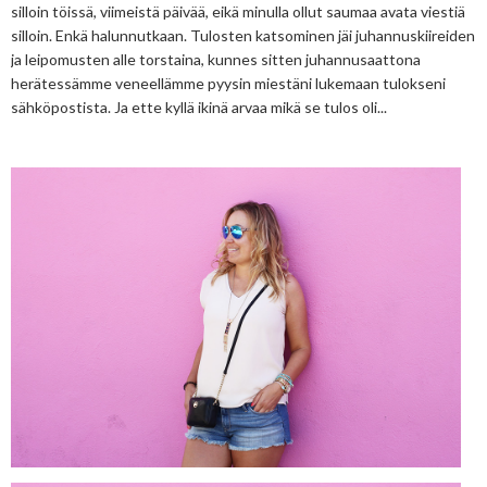
silloin töissä, viimeistä päivää, eikä minulla ollut saumaa avata viestiä
silloin. Enkä halunnutkaan. Tulosten katsominen jäi juhannuskiireiden
ja leipomusten alle torstaina, kunnes sitten juhannusaattona
herätessämme veneellämme pyysin miestäni lukemaan tulokseni
sähköpostista. Ja ette kyllä ikinä arvaa mikä se tulos oli...