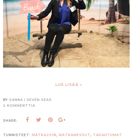
LUE LISÄÄ »
BY
SANNA I SEVEN SEAS
2 KOMMENTTIA
SHARE:
TUNNISTEET:
MATKA2018
,
MATKAMESSUT
,
TAPAHTUMAT