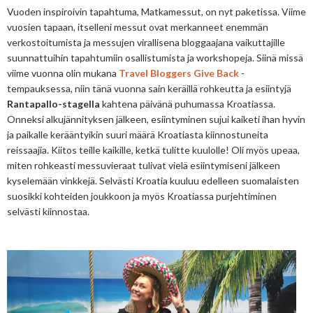
Vuoden inspiroivin tapahtuma, Matkamessut, on nyt paketissa. Viime
vuosien tapaan, itselleni messut ovat merkanneet enemmän
verkostoitumista ja messujen virallisena bloggaajana vaikuttajille
suunnattuihin tapahtumiin osallistumista ja workshopeja. Siinä missä
viime vuonna olin mukana
Travel Bloggers Give Back
-
tempauksessa, niin tänä vuonna sain keräillä rohkeutta ja esiintyjä
Rantapallo-stagella
kahtena päivänä puhumassa Kroatiassa.
Onneksi alkujännityksen jälkeen, esiintyminen sujui kaiketi ihan hyvin
ja paikalle kerääntyikin suuri määrä Kroatiasta kiinnostuneita
reissaajia. Kiitos teille kaikille, ketkä tulitte kuulolle! Oli myös upeaa,
miten rohkeasti messuvieraat tulivat vielä esiintymiseni jälkeen
kyselemään vinkkejä. Selvästi Kroatia kuuluu edelleen suomalaisten
suosikki kohteiden joukkoon ja myös Kroatiassa purjehtiminen
selvästi kiinnostaa.