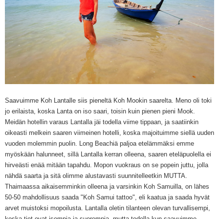
Saavuimme Koh Lantalle siis pieneltä Koh Mookin saarelta. Meno oli toki
jo erilaista, koska Lanta on iso saari, toisin kuin pienen pieni Mook.
Meidän hotellin varaus Lantalla jäi todella viime tippaan, ja saatiinkin
oikeasti melkein saaren viimeinen hotelli, koska majoituimme siellä uuden
vuoden molemmin puolin. Long Beachiä paljoa etelämmäksi emme
myöskään halunneet, sillä Lantalla kerran olleena, saaren eteläpuolella ei
hirveästi enää mitään tapahdu. Mopon vuokraus on se popein juttu, jolla
nähdä saarta ja sitä olimme alustavasti suunnitelleetkin MUTTA.
Thaimaassa aikaisemminkin olleena ja varsinkin Koh Samuilla, on lähes
50-50 mahdollisuus saada "Koh Samui tattoo", eli kaatua ja saada hyvät
arvet muistoksi mopoilusta. Lantalla oletin tilanteen olevan turvallisempi,
koska tiet ovat isompia ja suorempia, mutta todella kun saavuimme