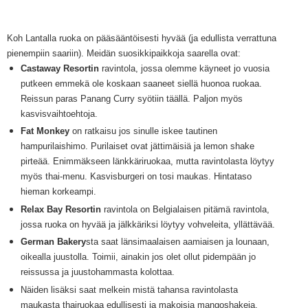
Koh Lantalla ruoka on pääsääntöisesti hyvää (ja edullista verrattuna
pienempiin saariin). Meidän suosikkipaikkoja saarella ovat:
Castaway Resortin
ravintola, jossa olemme käyneet jo vuosia
putkeen emmekä ole koskaan saaneet siellä huonoa ruokaa.
Reissun paras Panang Curry syötiin täällä. Paljon myös
kasvisvaihtoehtoja.
Fat Monkey
on ratkaisu jos sinulle iskee tautinen
hampurilaishimo. Purilaiset ovat jättimäisiä ja lemon shake
pirteää. Enimmäkseen länkkäriruokaa, mutta ravintolasta löytyy
myös thai-menu. Kasvisburgeri on tosi maukas
. Hintataso
hieman korkeampi.
Relax Bay Resortin
ravintola on Belgialaisen pitämä ravintola,
jossa ruoka on hyvää ja jälkkäriksi löytyy vohveleita, yllättävää.
German Bakery
sta saat länsimaalaisen aamiaisen ja lounaan,
oikealla juustolla. Toimii, ainakin jos olet ollut pidempään jo
reissussa ja juustohammasta kolottaa.
Näiden lisäksi saat melkein mistä tahansa ravintol
a
sta
maukasta thairuokaa edullisesti ja makoisia mangoshakeja.