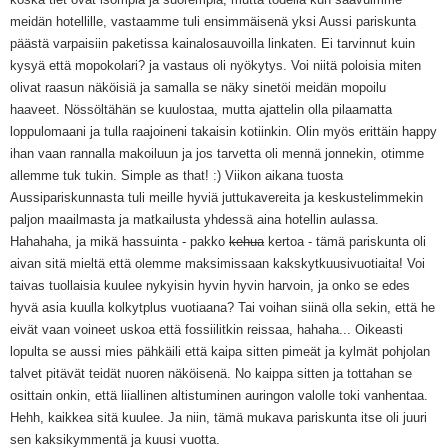
meidän hotellille, vastaamme tuli ensimmäisenä yksi Aussi pariskunta
päästä varpaisiin paketissa kainalosauvoilla linkaten. Ei tarvinnut kuin
kysyä että mopokolari? ja vastaus oli nyökytys. Voi niitä poloisia miten
olivat raasun näköisiä ja samalla se näky sinetöi meidän mopoilu
haaveet. Nössöltähän se kuulostaa, mutta ajattelin olla pilaamatta
loppulomaani ja tulla raajoineni takaisin kotiinkin. Olin myös erittäin happy
ihan vaan rannalla makoiluun ja jos tarvetta oli mennä jonnekin, otimme
allemme tuk tukin. Simple as that! :) Viikon aikana tuosta
Aussipariskunnasta tuli meille hyviä juttukavereita ja keskustelimmekin
paljon maailmasta ja matkailusta yhdessä aina hotellin aulassa.
Hahahaha, ja mikä hassuinta - pakko
kehua
kertoa - tämä pariskunta oli
aivan sitä mieltä että olemme maksimissaan kakskytkuusivuotiaita! Voi
taivas tuollaisia kuulee nykyisin hyvin hyvin harvoin, ja onko se edes
hyvä asia kuulla kolkytplus vuotiaana? Tai voihan siinä olla sekin, että he
eivät vaan voineet uskoa että fossiilitkin reissaa, hahaha... Oikeasti
lopulta se aussi mies pähkäili että kaipa sitten pimeät ja kylmät pohjolan
talvet pitävät teidät nuoren näköisenä. No kaippa sitten ja tottahan se
osittain onkin, että liiallinen altistuminen auringon valolle toki vanhentaa.
Hehh, kaikkea sitä kuulee. Ja niin, tämä mukava pariskunta itse oli juuri
sen kaksikymmentä ja kuusi vuotta.