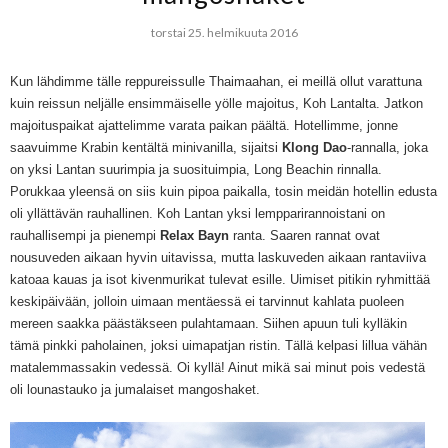
torstai 25. helmikuuta 2016
Kun lähdimme tälle reppureissulle Thaimaahan, ei meillä ollut varattuna
kuin reissun
neljälle
ensimmäiselle yölle majoitus, Koh Lantalta. Jatkon
majoituspaikat
ajattelimme varata paikan päältä.
Hotellimme, jonne
saavuimme Krabin kentältä minivanilla, sijaitsi
Klong Dao
-rannalla, joka
on yksi
Lantan suurimpia ja suosituimpia, Long Beachin rinnalla.
Porukkaa yleensä on siis kuin pipoa paikalla, tosin meidän hotellin edusta
oli yllättävän rauhallinen. Koh Lantan
y
ksi
lemppariran
noistani on
rauhallisempi ja
pienempi
Relax Bayn
ranta. Saaren rannat ovat
nousuveden aikaan hyvin uitavissa, mutta laskuveden aikaan rantaviiva
katoaa kauas ja isot kivenmurikat tulevat esille. Uimiset pitikin ryhmittää
keskipäivään, jolloin
uimaan mentäessä ei tarvinnut kah
lata puoleen
mereen saakka päästäkseen pulahtamaan. Siihen apuun tuli kylläkin
tämä p
inkki paholainen, joksi
uimapatjan
ristin. Tällä kelpasi lillua vähän
matalemmassakin vedessä
. Oi kyllä! Ainut mikä sa
i
minut pois vedestä
o
li
lounastauko ja jumalaiset mangoshaket.