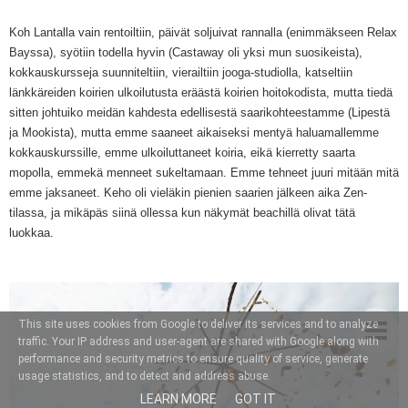
Koh Lantalla vain rentoiltiin, päivät soljuivat rannalla (enimmäkseen Relax
Bayssa), syötiin todella hyvin (Castaway oli yksi mun suosikeista),
kokkauskursseja suunniteltiin, vierailtiin jooga-studiolla, katseltiin
länkkäreiden koirien ulkoilutusta eräästä koirien hoitokodista, mutta tiedä
sitten johtuiko meidän kahdesta edellisestä saarikohteestamme (Lipestä
ja Mookista), mutta emme saaneet aikaiseksi mentyä haluamallemme
kokkauskurssille, emme ulkoiluttaneet koiria, eikä kierretty saarta
mopolla, emmekä menneet sukeltamaan. Emme tehneet juuri mitään mitä
emme jaksaneet. Keho oli vieläkin pienien saarien jälkeen aika Zen-
tilassa, ja mikäpäs siinä ollessa kun näkymät beachillä olivat tätä
luokkaa.
This site uses cookies from Google to deliver its services and to analyze
traffic. Your IP address and user-agent are shared with Google along with
performance and security metrics to ensure quality of service, generate
usage statistics, and to detect and address abuse.
LEARN MORE
GOT IT