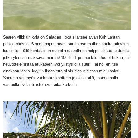
Saaren vilkkain kylä
on
Saladan
, joka sijaitsee aivan K
oh
Lantan
pohjoispäässä
. Sinne saapuu myös suurin osa
muilta saarilta tu
levista
lautoista.
Tällä
k
ohtalaisen suurella saarella
on helppo lii
kkua tuktukilla
,
jotka yleensä mak
savat noin
50-100 BHT per henkilö.
Jos et tinkaa, tai
neuvottele hintaa etukäteen
, voi
y
llätys olla suuri. Tai no, en itse
ainakaan lähtisi kyytiin ilman että olisin hionut hinnan mieluisaksi.
Saarelta voi myös vuokrata skootterin ja ajella sillä, tosin omalla
vastuulla. Kolaritilastot
ovat aika korkeita.