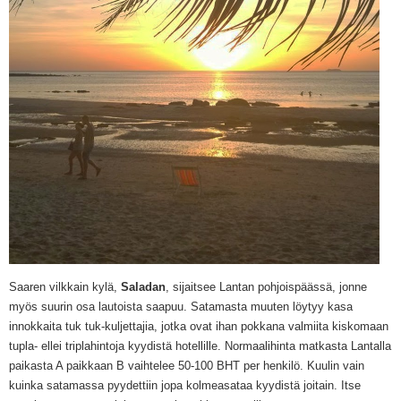
Saaren vilkkain kylä,
Saladan
, sijaitsee Lantan pohjoispäässä, jonne
myös suurin osa lautoista saapuu. Satamasta muuten löytyy kasa
innokkaita tuk tuk-kuljettajia, jotka ovat ihan pokkana valmiita kiskomaan
tupla- ellei triplahintoja kyydistä hotellille. Normaalihinta matkasta Lantalla
paikasta A paikkaan B vaihtelee 50-100 BHT per henkilö. Kuulin vain
kuinka satamassa pyydettiin jopa kolmeasataa kyydistä joitain. Itse