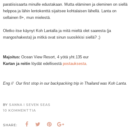
paratiisisaarta minulle edustakaan. Mutta eläminen ja oleminen on siellä
helppoa ja lähin lentokenttä sijaitsee kohtalaisen lähellä. Lanta on
sellainen 8+, mun mielestä.
Oletko itse käynyt Koh Lantalla ja mitä mieltä olet saaresta (ja
mangoshakesta) ja mitkä ovat sinun suosikkisi siellä? ;)
Majoitus:
Ocean View Resort, 4 yötä
yht.
135 eur
Kartan ja rei
tin
löydät edellisestä
postauksesta
.
Eng // Our first stop in our backpacking trip in Thailand was Koh Lanta.
BY
SANNA I SEVEN SEAS
10 KOMMENTTIA
SHARE: