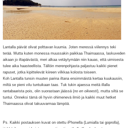
Lantalla päivät olivat polttavan kuumia. Joten meressä viilennys teki
terää. Mutta kuten monessa muussakin paikkaa Thaimaassa, laskuveden
aikaan jo iltapäivästä, meri alkaa vetäytymään niin kauas, että uimisesta
tulee aika haasteellista. Tällöin merenpohjasta paljastuu kaikki pienet
rapuset, jotka kipittelevät kiireen vilkkaa kolosta toiseen.
Koh Lantalla tunsin muuten parina iltana ensimmäistä kertaa kuukausiin,
miltä se pieni vilu tuntuikaan taas. Tuk tukin ajaessa meitä illalla
rantabaarista pois, olin suorastaan jäässä (
no en oikeesti
), mutta siltä se
tuntui. Onneksi tämä oli hyvin ohimenevä ilmiö ja kaikki muut hetket
Thaimaassa olivat takuuvarmaa lämpöä.
Ps. Kaikki postauksen kuvat on otettu iPhonella (Lumialla tai goprolla),