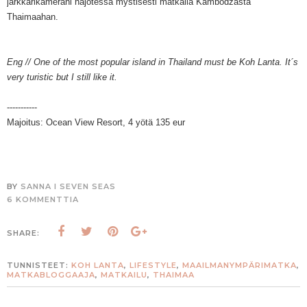
järkkärikamerani hajotessa mystisesti matkalla Kambodzasta
Thaimaahan.
Eng // One of the most popular island in Thailand must be Koh Lanta. It´s
very turistic but I still like it.
-----------
Majoitus:
Ocean View Resort,
4 yötä 135 eur
BY
SANNA I SEVEN SEAS
6 KOMMENTTIA
SHARE:
TUNNISTEET:
KOH LANTA
,
LIFESTYLE
,
MAAILMANYMPÄRIMATKA
,
MATKABLOGGAAJA
,
MATKAILU
,
THAIMAA