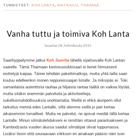
TUNNISTEET:
KOH LANTA
,
MATKAILU
,
THAIMAA
Vanha tuttu ja toimiva Koh Lanta
lauantai 28. helmikuuta 2015
Saarihyppelymme jatkui
Koh Jumilta
lähellä sijaitsevalle Koh Lantan
saarelle. Tämä Thaimaan kestosuosikkisaari ei lienet hirmuisesti
esittelyjä kaipaa. Tänne tehdään pakettimatkoja, mutta yhtä lailla saari
kuuluu edelleenkin monen reppureissaajan listalle. Ja miksipäs ei. Toki
samanlaista autenttista rauhaa ja hiljaista rantaa täältä on vaikea löytää,
mutta sitäkin enemmän palveluita ja aktiviteetteja,
sukellusmahdollisuuksia unohtamatta. Meillä ei ehkä alunperin ollut
tarkoitus mennä edes Lantalle, sillä olemme siellä jo pari kertaa
aikaisemmin lomailleet. Mutta ne palvelut, ne ajoivat meidät tällä kertaa
Lantalle. Minun silmätulehdukseni ei nimittäin ottanut parantuakseen ja
Kambodzasta vuoden alussa saadut silmätipat olivat loppumassa.
Lisäksi tiesin että seuraavaan viikkoon en ainakaan pääsisi näin ison