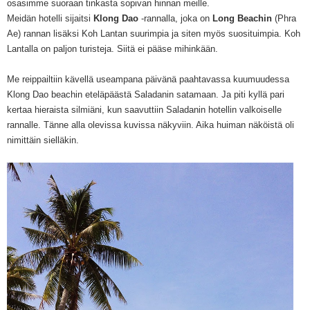
osasimme suoraan tinkasta sopivan hinnan meille.
Meidän hotelli sijaitsi
Klong Dao
-rannalla, joka on
Long Beachin
(Phra
Ae) rannan lisäksi Koh Lantan suurimpia ja siten myös suosituimpia. Koh
Lantalla on paljon turisteja. Siitä ei pääse mihinkään.
Me reippailtiin kävellä useampana päivänä paahtavassa kuumuudessa
Klong Dao beachin eteläpäästä Saladanin satamaan. Ja piti kyllä pari
kertaa hieraista silmiäni, kun saavuttiin Saladanin hotellin valkoiselle
rannalle. Tänne alla olevissa kuvissa näkyviin. Aika huiman näköistä oli
nimittäin sielläkin.