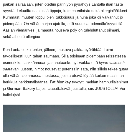
paikan sairaalaan, joten otettiin parin yön pysähdys Lantalla ihan tästä
syystä. Lekurilta sain lisää tippoja, kolmea erilaista sekä allergialääkkeet.
Kummasti muuten loppui pieni tukkoisuus ja nuha joka oli vaivannut jo
pidempään. On vähän hurjaa ajatella, että suurella todennäköisyydellä
Aasian viemärivesi ja maasta nouseva pöly on tulehduttanut silmäni,
sekä aiheutti allergiaa.
Koh Lanta oli kuitenkin, jälleen, mukava paikka pyörähtää. Toimi
täydellisesti juuri tähän saumaan. Sillä toisinaan pidempään reissatessa
esimerkiksi länkkäriruuan ja sanotaanko nyt vaikka että
hyvin vaikeasti
saatavan
juuston, himot nousevat potenssiin sata, niin silloin tekee gutaa
olla vähän isommassa mestassa, jossa etsivä löytää kaiken maailman
herkkuja herkkunälkäänsä.
Fat Monkey
tyydytti meidän hampurilaishimot
ja
German Bakery
tarjosi ciabattaleivät juustolla, siis JUUSTOLLA! Voi
hallelujah!