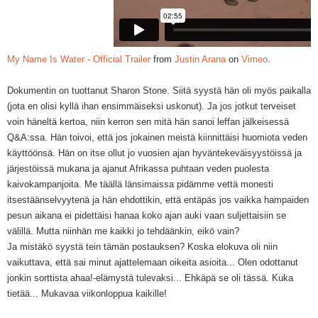
My Name Is Water - Official Trailer
from
Justin Arana
on
Vimeo
.
Dokumentin on tuottanut Sharon Stone. Siitä syystä hän oli myös paikalla
(jota en olisi kyllä ihan ensimmäiseksi uskonut). Ja jos jotkut terveiset
voin häneltä kertoa, niin kerron sen mitä hän sanoi leffan jälkeisessä
Q&A:ssa. Hän toivoi, että jos jokainen meistä kiinnittäisi huomiota veden
käyttöönsä. Hän on itse ollut jo vuosien ajan hyväntekeväisyystöissä ja
järjestöissä mukana ja ajanut Afrikassa puhtaan veden puolesta
kaivokampanjoita. Me täällä länsimaissa pidämme vettä monesti
itsestäänselvyytenä ja hän ehdottikin, että entäpäs jos vaikka hampaiden
pesun aikana ei pidettäisi hanaa koko ajan auki vaan suljettaisiin se
välillä. Mutta niinhän me kaikki jo tehdäänkin, eikö vain?
Ja mistäkö syystä tein tämän postauksen? Koska elokuva oli niin
vaikuttava, että sai minut ajattelemaan oikeita asioita... Olen odottanut
jonkin sorttista ahaa!-elämystä tulevaksi... Ehkäpä se oli tässä. Kuka
tietää... Mukavaa viikonloppua kaikille!