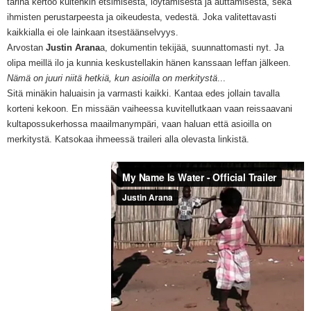
tarina kertoo kuitenkin etsimisestä, löytämisestä ja auttamisesta, sekä
ihmisten perustarpeesta ja oikeudesta, vedestä. Joka valitettavasti
kaikkialla ei ole lainkaan itsestäänselvyys.
Arvostan
Justin Arana
a, dokumentin tekijää, suunnattomasti nyt. Ja
olipa meillä ilo ja kunnia keskustellakin hänen kanssaan leffan jälkeen.
Nämä on juuri niitä hetkiä, kun asioilla on merkitystä
...
Sitä minäkin haluaisin ja varmasti kaikki. Kantaa edes jollain tavalla
korteni kekoon. En missään vaiheessa kuvitellutkaan vaan reissaavani
kultapossukerhossa maailmanympäri, vaan haluan että asioilla on
merkitystä. Katsokaa ihmeessä traileri alla olevasta linkistä.