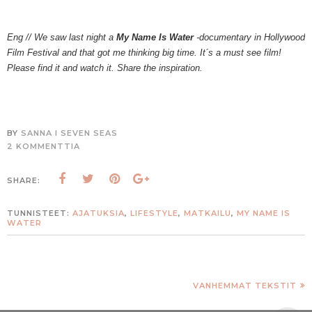
Eng // We saw last night
a
My Name Is Water
-documentary
in Hollywood
Film Festival and that got me thinking big time. It´s a must see film!
Please find it and watch it. Share the inspiration.
BY
SANNA I SEVEN SEAS
2 KOMMENTTIA
SHARE:
TUNNISTEET:
AJATUKSIA
,
LIFESTYLE
,
MATKAILU
,
MY NAME IS
WATER
VANHEMMAT TEKSTIT