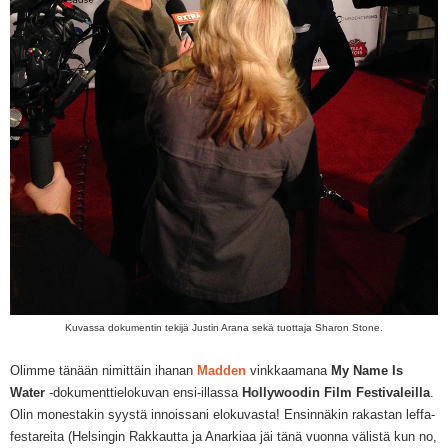
Kuvassa dokumentin tekijä Justin Arana sekä tuottaja Sharon Stone.
Olimme tänään nimittäin ihanan
Madden
vinkkaamana
My Name Is
Water
-dokumenttielokuvan ensi-illassa
Hollywoodin Film Festivaleilla
.
Olin monestakin syystä innoissani elokuvasta! Ensinnäkin rakastan leffa-
festareita (Helsingin Rakkautta ja Anarkiaa jäi tänä vuonna välistä kun no,