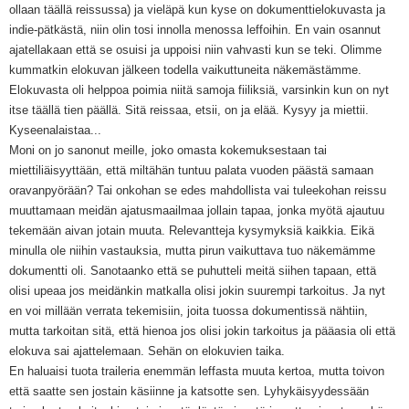
ollaan täällä reissussa) ja vieläpä kun kyse on dokumenttielokuvasta ja
indie-pätkästä, niin olin tosi innolla menossa leffoihin. En vain osannut
ajatellakaan että se osuisi ja uppoisi niin vahvasti kun se teki. Olimme
kummatkin elokuvan jälkeen todella vaikuttuneita näkemästämme.
Elokuvasta oli helppoa poimia niitä samoja fiiliksiä, varsinkin kun on nyt
itse täällä tien päällä. Sitä reissaa, etsii, on ja elää. Kysyy ja miettii.
Kyseenalaistaa...
Moni on jo sanonut meille, joko omasta kokemuksestaan tai
miettiliäisyyttään, että miltähän tuntuu palata vuoden päästä samaan
oravanpyörään? Tai onkohan se edes mahdollista vai tuleekohan reissu
muuttamaan meidän ajatusmaailmaa jollain tapaa, jonka myötä ajautuu
tekemään aivan jotain muuta. Relevantteja kysymyksiä kaikkia. Eikä
minulla ole niihin vastauksia, mutta pirun vaikuttava tuo näkemämme
dokumentti oli. Sanotaanko että se puhutteli meitä siihen tapaan, että
olisi upeaa jos meidänkin matkalla olisi jokin suurempi tarkoitus. Ja nyt
en voi millään verrata tekemisiin, joita tuossa dokumentissä nähtiin,
mutta tarkoitan sitä, että hienoa jos olisi jokin tarkoitus ja pääasia oli että
elokuva sai ajattelemaan. Sehän on elokuvien taika.
En haluaisi tuota traileria enemmän leffasta muuta kertoa, mutta toivon
että saatte sen jostain käsiinne ja katsotte sen. Lyhykäisyydessään