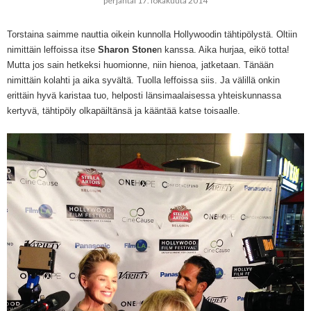
perjantai 17. lokakuuta 2014
Torstaina saimme nauttia oikein kunnolla Hollywoodin tähtipölystä. Oltiin
nimittäin leffoissa itse
Sharon Stone
n kanssa. Aika hurjaa, eikö totta!
Mutta jos sain hetkeksi huomionne, niin hienoa, jatketaan. Tänään
nimittäin kolahti ja aika syvältä. Tuolla leffoissa siis. Ja välillä onkin
erittäin hyvä karistaa tuo, helposti länsimaalaisessa yhteiskunnassa
kertyvä, tähtipöly olkapäiltänsä ja kääntää katse toisaalle.