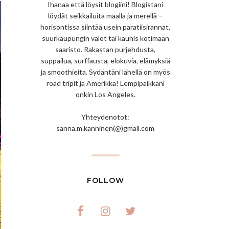
Ihanaa että löysit blogiini! Blogistani
löydät seikkailuita maalla ja merellä –
horisontissa siintää usein paratiisirannat,
suurkaupungin valot tai kaunis kotimaan
saaristo. Rakastan purjehdusta,
suppailua, surffausta, elokuvia, elämyksiä
ja smoothieita. Sydäntäni lähellä on myös
road tripit ja Amerikka! Lempipaikkani
onkin Los Angeles.
Yhteydenotot:
sanna.m.kanninen(@)gmail.com
FOLLOW