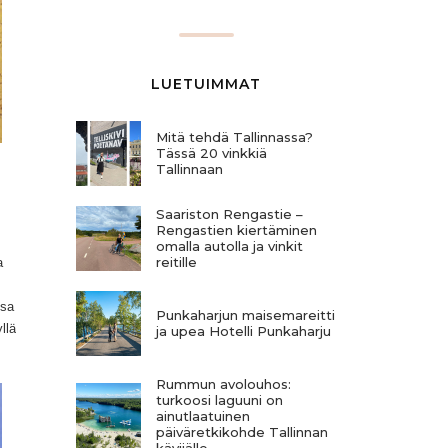
LUETUIMMAT
Mitä tehdä Tallinnassa?
Tässä 20 vinkkiä
Tallinnaan
Saariston Rengastie –
Rengastien kiertäminen
omalla autolla ja vinkit
reitille
a
ssa
Punkaharjun maisemareitti
llä
ja upea Hotelli Punkaharju
Rummun avolouhos:
turkoosi laguuni on
ainutlaatuinen
päiväretkikohde Tallinnan
kävijälle