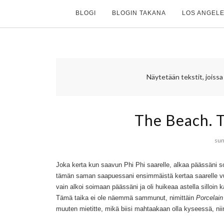
BLOGI
BLOGIN TAKANA
LOS ANGELE
Näytetään tekstit, joiss
The Beach. T
sun
Joka kerta kun saavun Phi Phi saarelle, alkaa päässäni
tämän saman saapuessani ensimmäistä kertaa saarelle vuosi
vain alkoi soimaan päässäni ja oli huikeaa astella silloin
Tämä taika ei ole näemmä sammunut, nimittäin
Porcelain
muuten mietitte, mikä biisi mahtaakaan olla kyseessä, nii