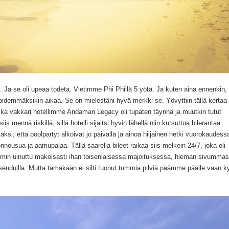
. Ja se oli upeaa todeta. Vietimme Phi Phillä 5 yötä. Ja kuten aina ennenkin,
 pidemmäksikin aikaa. Se on mielestäni hyvä merkki se. Yövyttiin tällä kertaa
oska vakkari hotellimme Andaman Legacy oli tupaten täynnä ja muutkin tutut
is mennä riskillä, sillä hotelli sijaitsi hyvin lähellä niin kutsuttua bilerantaa
ksi, että poolpartyt alkoivat jo päivällä ja ainoa hiljainen hetki vuorokaudess
nnousua ja aamupalaa. Tällä saarella bileet raikaa siis melkein 24/7, joka oli
mmin uinuttu makoisasti ihan toisenlaisessa majoituksessa, hieman sivumma
 seuduilla. Mutta tämäkään ei silti tuonut tummia pilviä päämme päälle vaan ky