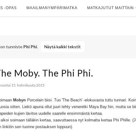
S -OPAS
MAAILMANYMPÄRIMATKA
MATKAJUTUT MAITTAIN
a on tunniste
Phi Phi
.
Näytä kaikki tekstit
he Moby. The Phi Phi.
nuntai 15. helmikuuta 2015
 soimaan
Mobyn
Porcelain
biisi. Tuo 'The Beach' -elokuvasta tuttu tunnari. Koi
a sitten. Liekö apuna ollut juuri tehty veneretki Maya Bay:hin, mutta se bii
 kapeiden kujien lävitse uudelle saarelle ensimmäistä kertaa.
alkoi soimaan tälläkin kertaa, saavuttaessa nyt kolmatta kertaa Phi Phille. (
n linkitin sen tuonne postauksen loppuun).