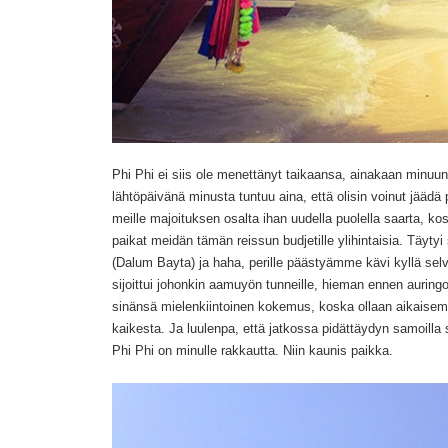
Phi Phi ei siis ole menettänyt taikaansa, ainakaan minuun
lähtöpäivänä minusta tuntuu aina, että olisin voinut jäädä
meille majoituksen osalta ihan uudella puolella saarta, k
paikat meidän tämän reissun budjetille ylihintaisia. Täytyi si
(Dalum Bayta) ja haha, perille päästyämme kävi kyllä selvä
sijoittui johonkin aamuyön tunneille, hieman ennen auringo
sinänsä mielenkiintoinen kokemus, koska ollaan aikaise
kaikesta. Ja luulenpa, että jatkossa pidättäydyn samoilla
Phi Phi on minulle rakkautta. Niin kaunis paikka.