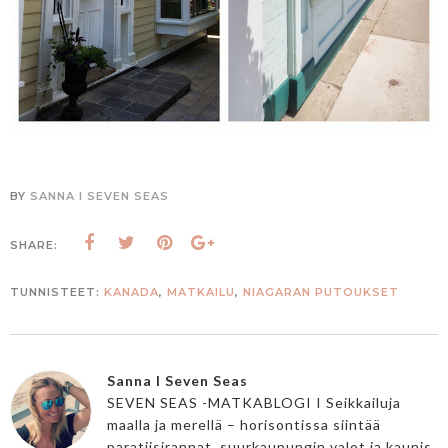
BY
SANNA I SEVEN SEAS
SHARE:
TUNNISTEET:
KANADA
,
MATKAILU
,
NIAGARAN PUTOUKSET
Sanna I Seven Seas
SEVEN SEAS -MATKABLOGI I Seikkailuja
maalla ja merellä – horisontissa siintää
paratiisirannat, suurkaupungin valot ja kaunis