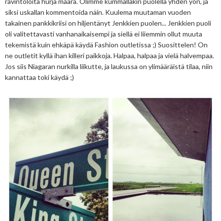
ravintoloita hurja määrä. Olimme kummallakin puolella yhden yön, ja
siksi uskallan kommentoida näin. Kuulema muutaman vuoden
takainen pankkikriisi on hiljentänyt Jenkkien puolen... Jenkkien puoli
oli valitettavasti vanhanaikaisempi ja siellä ei liiemmin ollut muuta
tekemistä kuin ehkäpä käydä Fashion outletissa ;) Suosittelen! On
ne outletit kyllä ihan killeri paikkoja. Halpaa, halpaa ja vielä halvempaa.
Jos siis Niagaran nurkilla liikutte, ja laukussa on ylimääräistä tilaa, niin
kannattaa toki käydä ;)