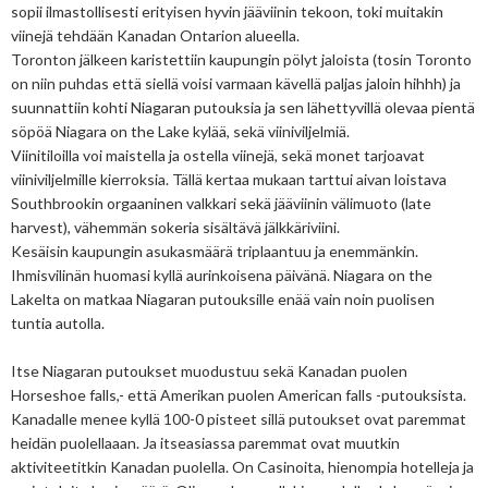
sopii ilmastollisesti erityisen hyvin jääviinin tekoon, toki muitakin
viinejä tehdään Kanadan Ontarion alueella.
Toronton jälkeen karistettiin kaupungin pölyt jaloista (tosin Toronto
on niin puhdas että siellä voisi varmaan kävellä paljas jaloin hihhh) ja
suunnattiin kohti Niagaran putouksia ja sen lähettyvillä olevaa pientä
söpöä Niagara on the Lake kylää, sekä viiniviljelmiä.
Viinitiloilla voi maistella ja ostella viinejä, sekä monet tarjoavat
viiniviljelmille kierroksia. Tällä kertaa mukaan tarttui aivan loistava
Southbrookin orgaaninen valkkari sekä jääviinin välimuoto (late
harvest), vähemmän sokeria sisältävä jälkkäriviini.
Kesäisin kaupungin asukasmäärä triplaantuu ja enemmänkin.
Ihmisvilinän huomasi kyllä aurinkoisena päivänä. Niagara on the
Lakelta on matkaa Niagaran putouksille enää vain noin puolisen
tuntia autolla.
Itse Niagaran putoukset muodustuu sekä Kanadan puolen
Horseshoe falls,- että Amerikan puolen American falls -putouksista.
Kanadalle menee kyllä 100-0 pisteet sillä putoukset ovat paremmat
heidän puolellaaan. Ja itseasiassa paremmat ovat muutkin
aktiviteetitkin Kanadan puolella. On Casinoita, hienompia hotelleja ja