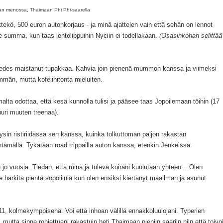
n menossa, Thaimaan Phi Phi-saarella
ttekö, 500 euron autonkorjaus - ja minä ajattelen vain että sehän on lennot
ee summa, kun taas lentolippuihin Nyciin ei todellakaan.
(Osasinkohan selittää
n edes maistanut tupakkaa. Kahvia join pienenä mummon kanssa ja viimeksi
emmän, mutta kofeiinitonta mieluiten.
lta odottaa, että kesä kunnolla tulisi ja pääsee taas Jopoilemaan töihin (17
juuri muuten treenaa).
äysin ristiriidassa sen kanssa, kuinka tolkuttoman paljon rakastan
tämällä. Tykätään road trippailla auton kanssa, etenkin Jenkeissä.
 jo vuosia. Tiedän, että minä ja tuleva koirani kuulutaan yhteen... Olen
me harkita pientä söpöliiniä kun olen ensiksi kiertänyt maailman ja asunut
, kolmekymppisenä. Voi että inhoan välillä ennakkoluulojani. Typerien
, mutta sinne rohjettuani rakastuin heti Thaimaan pieniin saariin niin että toivo