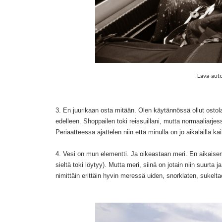
Lava-auto
3. En juurikaan osta mitään. Olen käytännössä ollut ostola
edelleen. Shoppailen toki reissuillani, mutta normaaliarj
Periaatteessa ajattelen niin että minulla on jo aikalailla k
4. Vesi on mun elementti. Ja oikeastaan meri. En aikais
sieltä toki löytyy). Mutta meri, siinä on jotain niin suurta
nimittäin erittäin hyvin meressä uiden, snorklaten, sukeltae