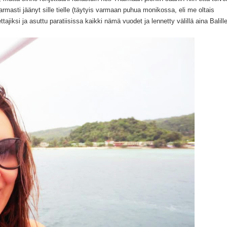
armasti jäänyt sille tielle (täytyis varmaan puhua monikossa, eli me oltais
ttajiksi ja asuttu paratiisissa kaikki nämä vuodet ja lennetty välillä aina Balill