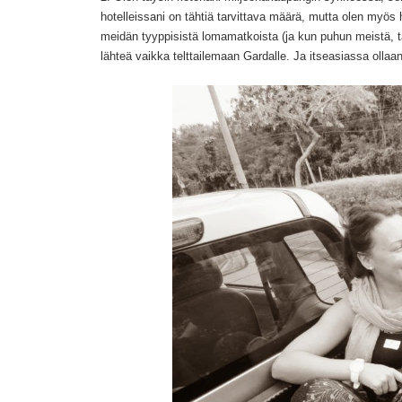
hotelleissani on tähtiä tarvittava määrä, mutta olen myös h
meidän tyyppisistä lomamatkoista (ja kun puhun meistä, ta
lähteä vaikka telttailemaan Gardalle. Ja itseasiassa ollaa