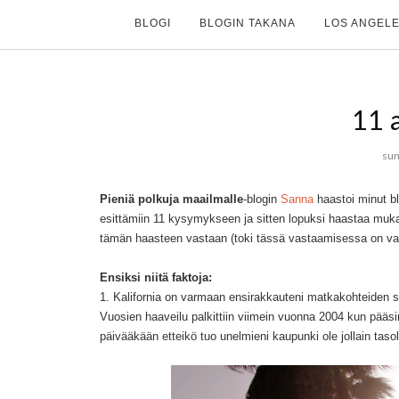
BLOGI
BLOGIN TAKANA
LOS ANGELE
11 
sun
Pieniä polkuja maailmalle
-blogin
Sanna
haastoi minut bl
esittämiin 11 kysymykseen ja sitten lopuksi haastaa muka
tämän haasteen vastaan (toki tässä vastaamisessa on vain 
Ensiksi niitä faktoja:
1. Kalifornia on varmaan ensirakkauteni matkakohteiden suh
Vuosien haaveilu palkittiin viimein vuonna 2004 kun pääs
päivääkään etteikö tuo unelmieni kaupunki ole jollain tasol