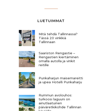
LUETUIMMAT
Mitä tehdä Tallinnassa?
Tässä 20 vinkkiä
Tallinnaan
Saariston Rengastie –
Rengastien kiertäminen
omalla autolla ja vinkit
reitille
Punkaharjun maisemareitti
ja upea Hotelli Punkaharju
Rummun avolouhos:
turkoosi laguuni on
ainutlaatuinen
päiväretkikohde Tallinnan
kävijälle