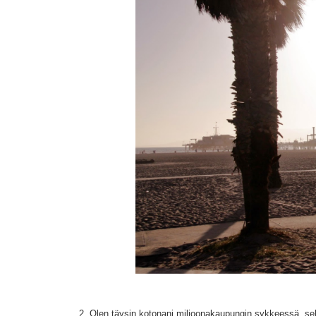
2. Olen täysin kotonani miljoonakaupungin sykkeessä, sekä