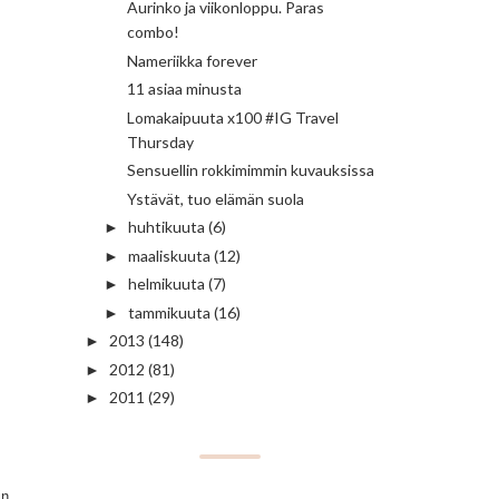
Aurinko ja viikonloppu. Paras
combo!
Nameriikka forever
11 asiaa minusta
Lomakaipuuta x100 #IG Travel
Thursday
Sensuellin rokkimimmin kuvauksissa
Ystävät, tuo elämän suola
huhtikuuta
(6)
►
maaliskuuta
(12)
►
helmikuuta
(7)
►
tammikuuta
(16)
►
2013
(148)
►
2012
(81)
►
2011
(29)
►
in