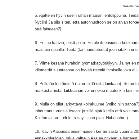
Sukeltamaa
5. Ajattelen hyvin usein rahan määrän lentolippuina. Tiedä
Nyciin! Ja siis siten, että autonhuoltoon se on aivan törk
tätä lainkaan?)
6. En juo kahvia, enkä polta. En ole itseasiassa koskaa
maistoin riparilla. Teetä (tai mausteteetä) juon sitäkin en
7. Viime kesänä hurahdin työmatkapyöräilyyn. Ja nyt en ma
kilometriä suuntaansa on hyvää treeniä ihmiselle joka ei 
8. Pelkään lentämistä (tai en pidä siitä lainkaan). Se on t
matkustamista. Liikkuahan voi onneksi muutenkin kuin len
9. Mulla on ollut järkyttävä koirakuume (voiko niin sanoa?)
lohduttanut vuosia itseäni jo sillä ajatuksella että voisim
Kaliforniassa... eli let´s say - ihan pian. Hahahaha ;)
10. Kävin Aasiassa ensimmäisen kerran vasta vuonna 2011
ennakkoluulojeni takia välttelin Aasiaa pitkään ja hartaasti