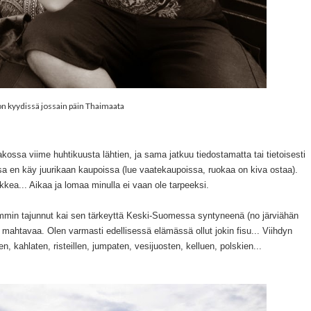
n kyydissä jossain päin Thaimaata
kossa viime huhtikuusta lähtien, ja sama jatkuu tiedostamatta tai tietoisesti
essa en käy juurikaan kaupoissa (lue vaatekaupoissa, ruokaa on kiva ostaa).
aikkea... Aikaa ja lomaa minulla ei vaan ole tarpeeksi.
emmin tajunnut kai sen tärkeyttä Keski-Suomessa syntyneenä (no järviähän
 ja mahtavaa. Olen varmasti edellisessä elämässä ollut jokin fisu... Viihdyn
n, kahlaten, risteillen, jumpaten, vesijuosten, kelluen, polskien...