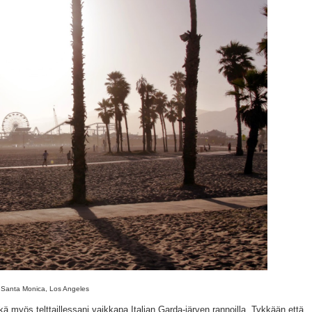
Santa Monica, Los Angeles
 myös telttaillessani vaikkapa Italian Garda-järven rannoilla. Tykkään että