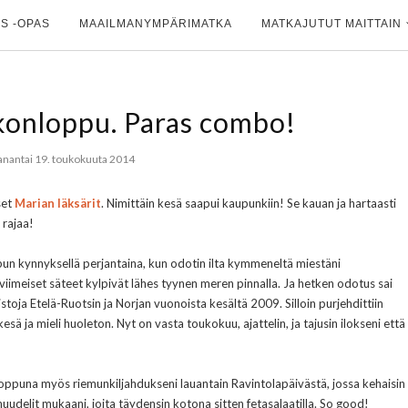
S -OPAS
MAAILMANYMPÄRIMATKA
MATKAJUTUT MAITTAIN
ikonloppu. Paras combo!
nantai 19. toukokuuta 2014
set
Marian läksärit
. Nimittäin kesä saapui kaupunkiin! Se kauan ja hartaasti
a rajaa!
nlopun kynnyksellä perjantaina, kun odotin ilta kymmeneltä miestäni
viimeiset säteet kylpivät lähes tyynen meren pinnalla. Ja hetken odotus sai
ja Etelä-Ruotsin ja Norjan vuonoista kesältä 2009. Silloin purjehdittiin
sä ja mieli huoleton. Nyt on vasta toukokuu, ajattelin, ja tajusin ilokseni että
ppuna myös riemunkiljahdukseni lauantain Ravintolapäivästä, jossa kehaisin
nuudelit mukaani, joita täydensin kotona sitten fetasalaatilla. So good!