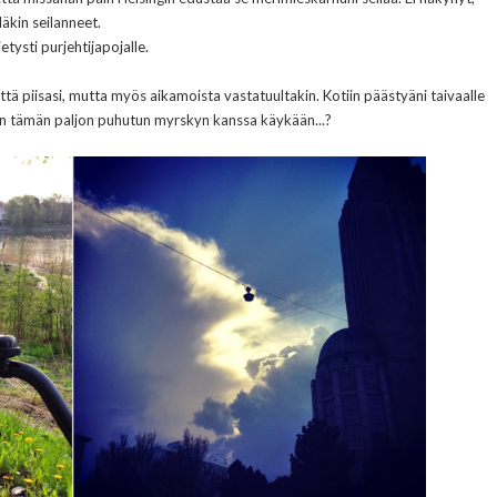
läkin seilanneet.
etysti purjehtijapojalle.
ttä piisasi, mutta myös aikamoista vastatuultakin. Kotiin päästyäni taivaalle
ten tämän paljon puhutun myrskyn kanssa käykään...?