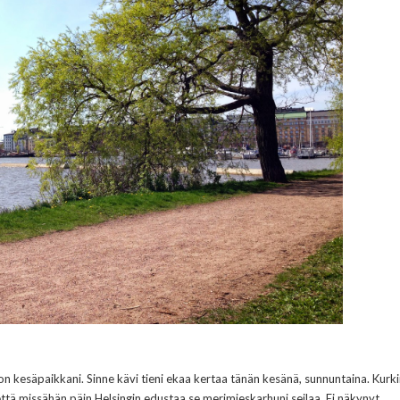
 kesäpaikkani. Sinne kävi tieni ekaa kertaa tänän kesänä, sunnuntaina. Kurk
ttä missähän päin Helsingin edustaa se merimieskarhuni seilaa. Ei näkynyt,