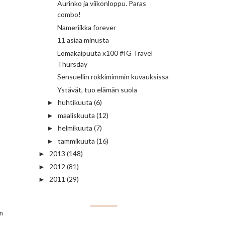
Aurinko ja viikonloppu. Paras
combo!
Nameriikka forever
11 asiaa minusta
Lomakaipuuta x100 #IG Travel
Thursday
Sensuellin rokkimimmin kuvauksissa
Ystävät, tuo elämän suola
huhtikuuta
(6)
►
maaliskuuta
(12)
►
helmikuuta
(7)
►
tammikuuta
(16)
►
2013
(148)
►
2012
(81)
►
2011
(29)
►
in