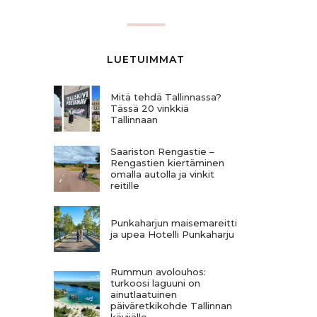
LUETUIMMAT
Mitä tehdä Tallinnassa?
Tässä 20 vinkkiä
Tallinnaan
Saariston Rengastie –
Rengastien kiertäminen
omalla autolla ja vinkit
reitille
Punkaharjun maisemareitti
ja upea Hotelli Punkaharju
Rummun avolouhos:
turkoosi laguuni on
ainutlaatuinen
päiväretkikohde Tallinnan
kävijälle