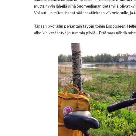
mutta hyvin lähellä siinä Suomenlinnan tietämillä olivat kyl
Voi autuus miten ihanat säät saatiinkaan viikonlopulle, ja ti
Tänään pyöräilin perjantain tavoin töihin Espooseen. Helle
alkoikin kerääntyä jo tummia pilviä... Että saas nähdä mi