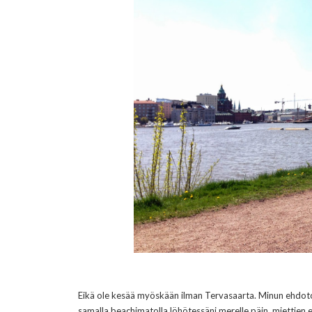
Eikä ole kesää myöskään ilman Tervasaarta. Minun ehdoton
samalla beachimatolla löhötessäni merelle päin, miettien e