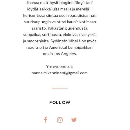
Ihanaa että löysit blogiini! Blogistani
löydät seikkailuita maalla ja merellä –
horisontissa siintää usein paratiisirannat,
suurkaupungin valot tai kaunis kotimaan
saaristo. Rakastan purjehdusta,
suppailua, surffausta, elokuvia, elämyksiä
ja smoothieita. Sydäntäni lähellä on myös
road tripit ja Amerikka! Lempipaikkani
onkin Los Angeles.
Yhteydenotot:
sanna.m.kanninen(@)gmail.com
FOLLOW