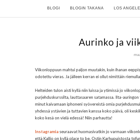
BLOGI
BLOGIN TAKANA
LOS ANGELE
Aurinko ja vi
maa
Viikonloppuun mahtui paljon muutakin, kuin ihanan eeppi
odotettu vieras. Ja jälleen kerran ei ollut nimittäin riemull
Helteiden tulon aisti kyllä niin luissa ja ytimissä jo viiko
purjehduskurssilta, lauttasaaren satamassa. Ilta-auringon 
minut kaivamaan iphoneni syövereistä omia purjehdusmuisto
yhdessä ystävien ja tuttavien kanssa koko päivä, oli keskike
koko kesä on vielä edessä! Niin parhautta!
Instagramia
seuraavat huomasivatkin jo varmaan viikonlo
että Kallio on kyllä place to be. Ostin Karhupuistosta tofu