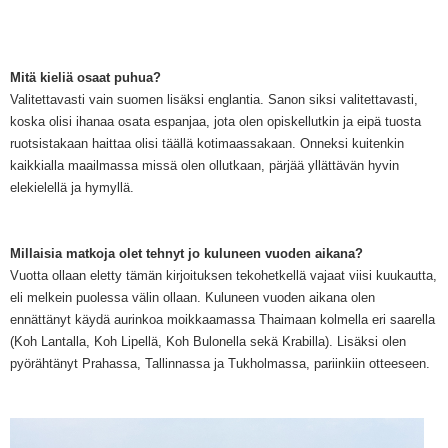
Mitä kieliä osaat puhua?
Valitettavasti vain
suomen lisäksi englantia. Sanon
siksi valitettavasti,
koska olisi ihanaa osata espanjaa, jota olen op
iskellutkin ja
e
ipä tuosta
ruotsistakaan haittaa olisi täällä koti
maassakaan
. Onneksi kuitenkin
kaikkialla maailmassa missä olen ollutkaan, pärjää yllättävä
n
hyvin
elekielellä ja hymyllä.
Millaisia matkoja olet tehnyt jo kuluneen vuoden aikana?
Vuotta ollaan eletty tämän kirjoituksen
tekohetkellä
vajaat viisi
kuukautta
,
eli melkein
puolessa v
älin ollaan.
Kuluneen vuoden aikana olen
ennättänyt kä
ydä aurinkoa moikkaamassa Thaimaa
n
kolmella eri saarella
(
Koh Lantalla, Koh Lipellä, Ko
h
Bulonella sekä Krabilla
). Lisäksi olen
p
yörähtänyt Prahassa, T
allin
nassa ja Tukholm
assa
, pariink
iin otteeseen.