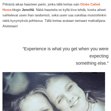
Pitkästä aikaa haasteen pariin, jonka tällä kertaa sain
Globe Called
Home
-blogi
n
Jennilt
ä
. Näitä haasteita on kyllä kiva tehdä, koska aiheet
v
aihtelevat usein ihan r
andomisti, sekä
usein
saa sukeltaa muistoihinkin
näitä kysymyksiä pohtiessa. Tällä kertaa avataan tarinaani matkailijana.
Alo
itetaan!
"Experience is what you get when you were
expecting
something else."