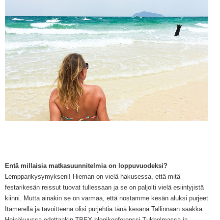
Entä millaisia matkasuunnitelmia on loppuvuodeksi?
Lempparikysymykseni
! Hieman on vielä hakusessa, että
mitä
festarikesän reissut tuovat tullessaan
ja se on
paljolti vielä esiintyjistä
kiinni
. M
utta ainakin se on varmaa, että nostamme kesän aluksi purjeet
Itämerellä ja tavoitteena olisi purjehtia tänä kesänä Tallinnaan saakka.
Heinäkuussa odottaakin TBEX-blogikonfere
nssi Tukholmassa ja