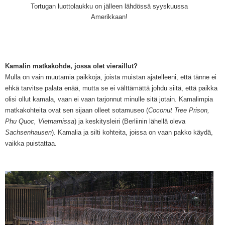
Tortugan luottolaukku on jälleen lähdössä syyskuussa
Amerikkaan!
Kamalin matkakohde, jossa olet vieraillut?
Mulla on vain muutamia paikkoja, joista muistan ajatelleeni, että tänne ei
ehkä tarvitse palata enää, mutta se ei välttämättä johdu siitä, että paik
ka
olisi ollut kamala
, vaan ei
vaan
tarjonnut minul
le sitä jotain. Kamali
mpia
matkakohteita ovat sen sijaan olleet sotamuseo
(
Coconut Tree Prison,
Phu Quoc, Vietnamissa
) ja keskityslei
ri (Berliinin lähellä oleva
Sachsenhausen
)
. Kamalia ja silti kohteita, joissa on vaan pakko k
äydä
,
vaikka puistattaa
.