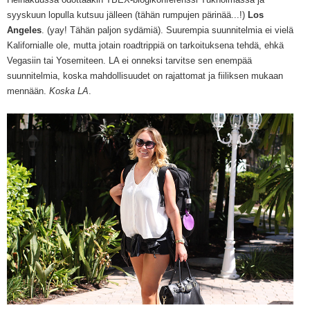
syyskuun lopulla kutsuu jälleen (tähän rumpujen pärinää...!)
Los
Angeles
. (yay! Tähän
paljon syd
ämi
ä
). Suurempia suunnitelmia ei vielä
Kalifornialle ole, mutta jotain roadtrippiä on tarkoituksena tehdä, ehkä
Vegasiin tai Yosemiteen
. LA ei onneksi tarvitse sen enem
pää
suunnitelmia, koska
mahdollisuudet on rajattomat ja fiiliksen mukaan
mennään.
Koska LA
.