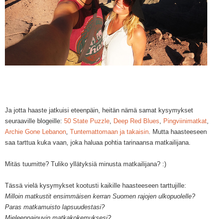
Ja jotta haaste jatkuisi eteenpäin,
h
eitän nämä sama
t
kysymykset
seuraav
i
lle blogeille:
50 State Puzz
le
,
Deep Red Blues
,
Pingviinimatkat
,
Archie Gone Lebanon
,
Tuntemattomaan ja takaisin
. M
utta
haasteeseen
saa tarttua kuka vaan, joka haluaa pohtia tarinaansa matkailijana
.
Mitäs tuumitte? T
u
liko yllätyksiä minusta matkailijana? :)
Tässä vielä kysymykset kootusti kaikille haasteeseen tarttujille:
Milloin matkustit ensimmäisen kerran Suomen rajojen ulkopuolelle?
Paras matkamuisto lapsuudestasi?
Mieleenpainuvin matkakokemuksesi?