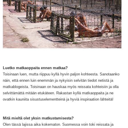
Luetko matkaoppaita ennen matkaa?
Toisinaa
n luen, mutta riippuu kyllä hyvin paljon kohteesta. Sanotaanko
näin, että ennen luin enemmän ja nykyisin selvitän tiedot netistä ja
matkablogeista.
Toisinaan on hauskaa myös reissata kohteisiin ja olla
selvittämättä mitään etukäteen.
Rakastan
kyllä
m
atkaopp
aita ja ne
o
vatkin
kauniit
a
sisustuselemen
tteinä
ja hyviä
inspi
raation lähteitä
!
Mitä mieltä olet yksin matkustamisesta?
Olen tässä lajissa aika kokematon. Suomessa voin toki
reissata ja