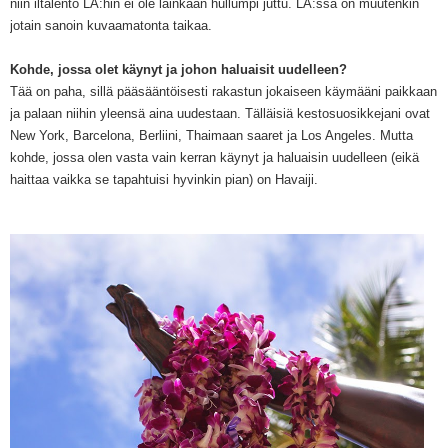
niin iltalen
to
LA:hin ei ole lainkaan hullumpi juttu.
LA:ssa on muutenkin
jotain sanoin kuvaamatonta taikaa.
Kohde, jossa olet käynyt ja johon haluaisit uudelleen?
Tää on paha, sillä
pääsääntöisesti rakastun jokaiseen käymääni paikkaan
ja palaan nii
hin yleensä aina uudestaan. Tälläisiä kesto
suosikkejani
o
vat
New York, Barcelona, Berliini, Thaimaan saaret ja Los Angeles.
Mutta
kohde, jossa olen
vasta vain kerran käynyt ja haluaisin uudelleen (eikä
haittaa vaikka se
tapahtuisi
hyvinkin
pian) on Havaiji.