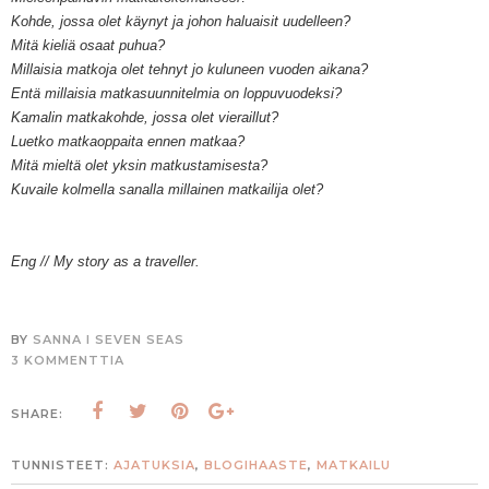
Kohde, jossa olet käynyt ja johon haluaisit uudelleen?
Mitä kieliä osaat puhua?
Millaisia matkoja olet tehnyt jo kuluneen vuoden aikana?
Entä millaisia matkasuunnitelmia on loppuvuodeksi?
Kamalin matkakohde, jossa olet vieraillut?
Luetko matkaoppaita ennen matkaa?
Mitä mieltä olet yksin matkustamisesta?
Kuvaile kolmella sanalla millainen matkailija olet?
E
ng // My story as a traveller.
BY
SANNA I SEVEN SEAS
3 KOMMENTTIA
SHARE:
TUNNISTEET:
AJATUKSIA
,
BLOGIHAASTE
,
MATKAILU