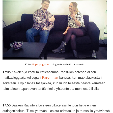
Kiitos
Popot pogoillen
-blogin
Annalle
tästä kuvasta
17:45
Kävelen jo kohti rautatieasemaa ParisRion cafessa olleen
matkabloggaaja kolleegani
Karoliinan
kanssa, kun matkalaukustani
soitetaan. Hypin lähes tasajalkaa, kun luurin toisesta päästä kerrotaan
toimituksen tapahtuvan tänään kello yhteentoista mennessä illalla.
17:55
Saavun Ravintola Loisteen ulkoterassille juuri hetki ennen
auringonlaskua. Tuttu ystäväni Losista odottaakin jo terassilla ystäviensä