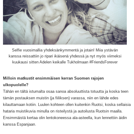
Selfie vuosimallia yhdeksänkymmentä ja jot
ain
!
Miia ystävän
kanssa reissattiin jo ripari ikäisenä yhdessä ja nyt myös viimeksi
kuukausi sitten Adelen keikalle Tukholmaan #FriendsForever
Milloin matkustit ensimmäisen kerran Suomen rajojen
ulkopuolelle?
Tähän en tältä istumalta osaa sanoa absoluuttista totuutta ja koska
teen
tämän postauksen muistin
(ja fiiliksen
) varassa, niin en lähde edes
kilauttamaan kotiin. Luulen kohteen olle
n kuitenkin Ruotsi, koska sell
aisia
ha
t
aria muistikuvia minulla on
risteilystä ja auto
ilu
sta
Ruotsin maalla
.
Ensimm
äistä kertaa olin lentokoneessa ala-asteella
, kun
lennettiin äidin
kanssa Espanjaan.