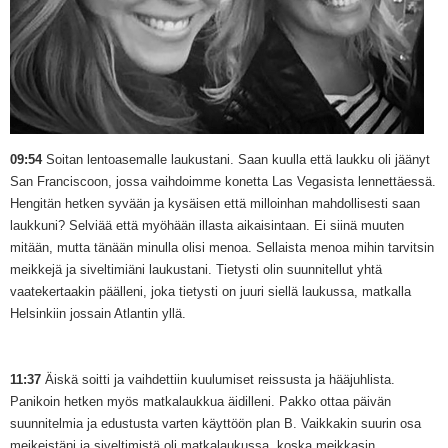
09:54
Soitan lentoasemalle laukustani. Saan kuulla että laukku oli jäänyt
San Franciscoon, jossa vaihdoimme konetta Las Vegasista lennettäessä.
Hengitän hetken syvään ja kysäisen että milloinhan mahdollisesti saan
laukkuni? Selviää että myöhään illasta aikaisintaan. Ei siinä muuten
mitään, mutta tänään minulla olisi menoa. Sellaista menoa mihin tarvitsin
meikkejä ja siveltimiäni laukustani. Tietysti olin suunnitellut yhtä
vaatekertaakin päälleni, joka tietysti on juuri siellä laukussa, matkalla
Helsinkiin jossain Atlantin yllä.
11:37
Äiskä soitti ja vaihdettiin kuulumiset reissusta ja hääjuhlista.
Panikoin hetken myös matkalaukkua äidilleni. Pakko ottaa päivän
suunnitelmia ja edustusta varten käyttöön plan B. Vaikkakin suurin osa
meikeistäni ja siveltimistä oli matkalaukussa, koska meikkasin