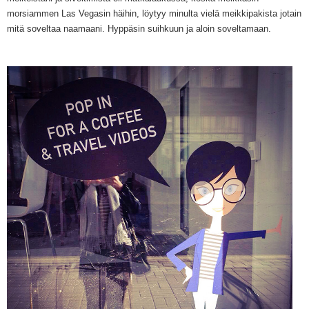
morsiammen Las Vegasin häihin, löytyy minulta vielä meikkipakista jotain
mitä soveltaa naamaani. Hyppäsin suihkuun ja aloin soveltamaan.