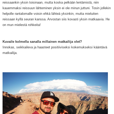
reissaankin yksin toisinaan, mutta koska pelkään lentämistä, niin
kauemmaksi
reissuun lähteminen yksin ei ole minun juttuni. Tosin jollekin
helpolle rantalomalle voisin ehk
ä
lähteä yksinkin, mutta
mieluiten
reissaan kyllä
seura
n kanssa.
Arvostan siis kovasti yksin matkaavia. He
on mun mielestä rohkeita!
Kuvaile kolmella sanalla millainen matkailija olet?
Innokas, seikkaileva ja haasteet positiiviseksi kokemukseksi kääntävä
matkailija.