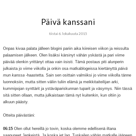
Päivä kanssani
tiistai 6. lokakuuta 2015
Onpas kivaa palata jälleen blogini pariin aika kiireisen viikon ja reissulta
palaamisen jälkeen. Olen lisäksi kärsinyt vähän yskästä ja pari viime
päivää olenkin yrittänyt ottaa vain iisisti. Tämä postaus piti alunperin
julkaista jo viime viikolla ja onkin osa matkablogeissa kiertänyttä
päivä
mun kanssa
-haastetta. Sain sen osittain valmiiksi jo viime viikolla tänne
luonnoksiin, mutta sitten väliin tuliin elämä ja meikkitaiteilijan arki,
kummipojan synttärit ja ystäväpariskunnan tuparit ja väsymys. Niin tässä
sitä sitten ollaan, mutta julkaistaan tämä nyt kuitenkin, kun oltiin jo
alkuun päästy.
Otteita päivästäni:
06:15
Olen ollut hereillä jo tovin, koska olemme edellisenä iltana
saapuneet Jenkeistä. Ja koska jet lag. Tuskailen vähän matkalle jääneen