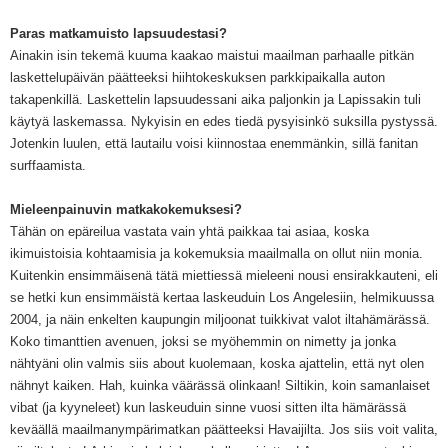
Paras matkamuisto lapsuudestasi?
A
in
akin
isin tekemä kuuma kaakao mais
tui maailman parhaalle pitkän
laskett
e
lupäivän päätteeksi hiihtokeskuksen parkkipaikalla auto
n
takapenkillä
. Laskettelin lapsuudessani aika paljonkin j
a Lapissakin tu
li
käytyä laskemass
a. Nykyisin en edes tiedä pysyisinkö
suksilla pystyssä.
Jotenkin luu
len, että
lautailu
voisi kiinnostaa enemmänkin
, s
illä
fanitan
surffaamista.
Mieleenpainuvin matkakokemuksesi?
Tähän on epäreilua vast
ata vain yhtä
paikkaa tai asiaa, koska
ikimuistoisia kohtaamisia ja kokemuksia maailmalla on ollut niin monia.
Kuitenkin
ensimmäisenä tä
tä miettiessä mieleeni nousi
ensirakkauteni, eli
se hetki kun ensimmäistä
kertaa laskeuduin Los Angelesiin, helmikuussa
2004, ja
näin
enkelten
kaupungin
miljoonat tuikkivat valot iltahämärässä.
K
oko tima
nttien avenuen, joksi se myöhemmin on nimetty
ja jonka
nähtyäni olin valmis siis about kuolemaan, koska ajattelin, että
nyt olen
nähnyt kaiken. Hah,
k
uinka väärässä olinkaan
! Siltikin, koin samanlaiset
vibat (ja kyy
neleet) kun laskeuduin sinne
vuosi sitten
ilta hämärässä
keväällä
maailmanympärimatkan päätteeksi Havaijilta
. Jos siis voit valita,