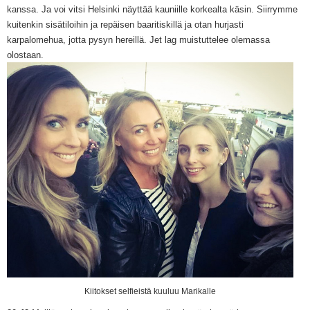
kanssa. Ja voi vitsi Helsinki näyttää kauniille korkealta käsin. Siirrymme
kuitenkin sisätiloihin ja repäisen baaritiskillä ja otan hurjasti
karpalomehua, jotta pysyn hereillä. Jet lag muistuttelee olemassa
olostaan.
Kiitokset selfieistä kuuluu Marikalle