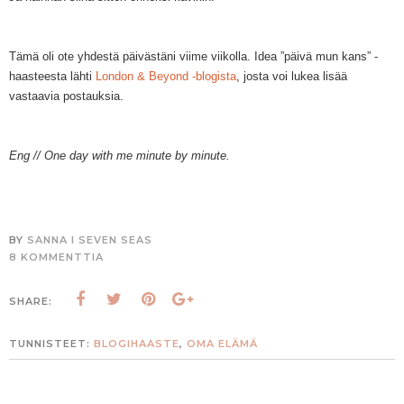
Tämä oli ote yhdestä päivästäni viime viikolla. Idea ”päivä mun kans” -
haasteesta lähti
London & Beyond -blogista
, josta voi lukea lisää
vastaavia postauksia.
Eng // One day with me minute by minute.
BY
SANNA I SEVEN SEAS
8 KOMMENTTIA
SHARE:
TUNNISTEET:
BLOGIHAASTE
,
OMA ELÄMÄ