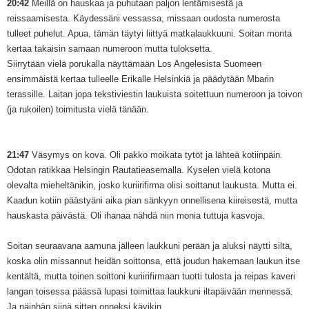
20:42
Meillä on hauskaa ja puhutaan paljon lentämisestä ja
reissaamisesta. Käydessäni vessassa, missaan oudosta numerosta
tulleet puhelut. Apua, tämän täytyi liittyä matkalaukkuuni. Soitan monta
kertaa takaisin samaan numeroon mutta tuloksetta.
Siirrytään vielä porukalla näyttämään Los Angelesista Suomeen
ensimmäistä kertaa tulleelle Erikalle Helsinkiä ja päädytään Mbarin
terassille. Laitan jopa tekstiviestin laukuista soitettuun numeroon ja toivon
(ja rukoilen) toimitusta vielä tänään.
21:47
Väsymys on kova. Oli pakko moikata tytöt ja lähteä kotiinpäin.
Odotan ratikkaa Helsingin Rautatieasemalla. Kyselen vielä kotona
olevalta mieheltänikin, josko kuriirifirma olisi soittanut laukusta. Mutta ei.
Kaadun kotiin päästyäni aika pian sänkyyn onnellisena kiireisestä, mutta
hauskasta päivästä. Oli ihanaa nähdä niin monia tuttuja kasvoja.
Soitan seuraavana aamuna jälleen laukkuni perään ja aluksi näytti siltä,
koska olin missannut heidän soittonsa, että joudun hakemaan laukun itse
kentältä, mutta toinen soittoni kuriirifirmaan tuotti tulosta ja reipas kaveri
langan toisessa päässä lupasi toimittaa laukkuni iltapäivään mennessä.
Ja näinhän siinä sitten onneksi kävikin.