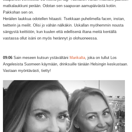
matkalaukkuni perään. Odotan sen saapuvan aamupäivästä kotiin.
Pakkohan sen on.
Heräilen laukkua odotellen hitaasti. Tsekkaan puhelimella facen, instan,
twitterin ja meilit. Olisi jo vähän nälkäkin. Uskallan myöhemmin nousta
sängystä keittiöön, kun kuulen että edellisenä iltana meitä kentällä
vastassa ollut isäni on myös herännyt jo olohuoneessa.
09:06
Sain meseen kutsun ystävältäni
Marikalta
, joka on tullut
Los
Angelesista Suomeen käymään, drinksuille tänään Helsingin keskustaan.
Vastaan myöntävästi, tietty!