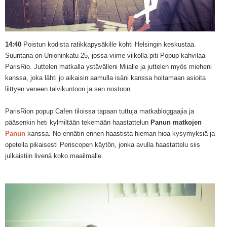
14:40
Poistun kodista ratikkapysäkille kohti Helsingin keskustaa.
Suuntana on Unioninkatu 25, jossa viime viikolla piti Popup kahvilaa
ParisRio. Juttelen matkalla ystävälleni Miialle ja juttelen myös mieheni
kanssa, joka lähti jo aikaisin aamulla isäni kanssa hoitamaan asioita
liittyen veneen talvikuntoon ja sen nostoon.
ParisRion popup Cafen tiloissa tapaan tuttuja matkabloggaajia ja
pääsenkin heti kylmiltään tekemään haastattelun
Panun matkojen
Panun
kanssa. No ennätin ennen haastista hieman hioa kysymyksiä ja
opetella pikaisesti Periscopen käytön, jonka avulla haastattelu siis
julkaistiin livenä koko maailmalle.