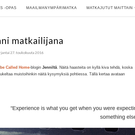
S -OPAS
MAAILMANYMPÄRIMATKA
MATKAJUTUT MAITTAIN
ani matkailijana
rjantai 27. toukokuuta 2016
be Called Home
-blogi
n
Jennilt
ä
. Näitä haasteita on kyllä kiva tehdä, koska
keltaa muistoihinkin näitä kysymyksiä pohtiessa. Tällä kertaa avataan
"Experience is what you get when you were expecti
something else