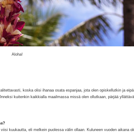
Aloha!
valitettavasti, koska olisi ihanaa osata espanjaa, jota olen op
iskellutkin ja
e
ipä
Onneksi kuitenkin kaikkialla maailmassa missä olen ollutkaan, pärjää yllättäv
na?
 viisi
kuukautta
, eli melkein
puolessa v
älin ollaan.
Kuluneen vuoden aikana ol