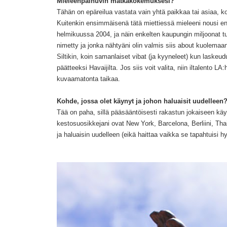
Mieleenpainuvin matkakokemuksesi?
Tähän on epäreilua vast
ata vain yhtä
paikkaa tai asiaa, k
Kuitenkin
ensimmäisenä tä
tä miettiessä mieleeni nousi
en
helmikuussa 2004, ja
näin
enkelten
kaupungin
miljoonat t
nimetty
ja jonka nähtyäni olin valmis siis about kuolemaan
Siltikin, koin samanlaiset
vibat (ja kyy
neleet) kun laskeud
päätteeksi Havaijilta
. Jos siis voit valita, niin iltalen
to
LA:hi
kuvaamatonta taikaa.
Kohde, jossa olet käynyt ja johon haluaisit uudelleen
Tää on paha, sillä
pääsääntöisesti rakastun jokaiseen kä
kesto
suosikkejani
o
vat New York, Barcelona, Berliini, Th
ja haluaisin uudelleen (eikä haittaa vaikka se
tapahtuisi
hy