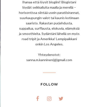
Ihanaa että löysit blogiini! Blogistani
löydät seikkailuita maalla ja merellä –
horisontissa siintää usein paratiisirannat,
suurkaupungin valot tai kaunis kotimaan
saaristo. Rakastan purjehdusta,
suppailua, surffausta, elokuvia, elämyksiä
ja smoothieita. Sydäntäni lähellä on myös
road tripit ja Amerikka! Lempipaikkani
onkin Los Angeles.
Yhteydenotot:
sanna.m.kanninen(@)gmail.com
FOLLOW