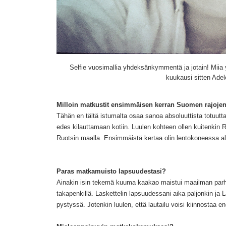
Selfie vuosimallia yhdeksänkymmentä ja jot
ain
!
Miia 
kuukausi sitten Ade
Milloin matkustit ensimmäisen kerran Suomen rajoje
Tähän en tältä istumalta osaa sanoa absoluuttista totuutt
edes kilauttamaan kotiin. Luulen kohteen olle
n kuitenkin R
Ruotsin maalla
. Ensimm
äistä kertaa olin lentokoneessa al
Paras matkamuisto lapsuudestasi?
A
in
akin
isin tekemä kuuma kaakao mais
tui maailman parh
takapenkillä
. Laskettelin lapsuudessani aika paljonkin j
a L
pystyssä. Jotenkin luu
len, että
lautailu
voisi kiinnostaa 