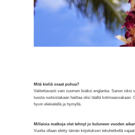
Mitä kieliä osaat puhua?
Valitettavasti vain
suomen lisäksi englantia. Sanon
siksi 
tuosta ruotsistakaan haittaa olisi täällä koti
maassakaan
. 
hyvin elekielellä ja hymyllä.
Millaisia matkoja olet tehnyt jo kuluneen vuoden aika
Vuotta ollaan eletty tämän kirjoituksen
tekohetkellä
vajaat