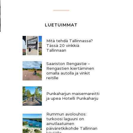
LUETUIMMAT
Mitä tehdä Tallinnassa?
Tässä 20 vinkkiä
Tallinnaan
Saariston Rengastie –
Rengastien kiertäminen
omalla autolla ja vinkit
reitille
Punkaharjun maisemareitti
ja upea Hotelli Punkaharju
Rummun avolouhos:
turkoosi laguuni on
ainutlaatuinen
päiväretkikohde Tallinnan
kävijälle