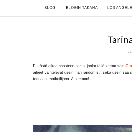
BLOGI
BLOGIN TAKANA
LOS ANGELE
Tarin
pe
Pitkästä aikaa haasteen pariin, jonka tällä kertaa sain
Glo
aiheet
v
aihtelevat usein ihan r
andomisti, sekä
usein
saa su
tarinaani matkailijana. Alo
itetaan!