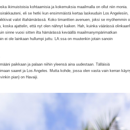
oska ikimuistoisia kohtaamisia ja kokemuksia maailmalla on ollut niin monia.
sirakkauteni, eli se hetki kun ensimmäistä
kertaa laskeuduin Los Angelesiin,
uikkivat valot iltahämärässä.
K
oko tima
nttien avenuen, joksi se myöhemmin 
, koska ajattelin, että
nyt olen nähnyt kaiken. Hah,
k
uinka väärässä olinkaan
uin sinne
vuosi sitten
ilta hämärässä
keväällä
maailmanympärimatkan
n ei ole lainkaan hullumpi juttu.
LA:ssa on muutenkin jotain sanoin
?
ymääni paikkaan
ja palaan nii
hin yleensä aina uudestaan. Tälläisiä
aimaan saaret ja Los Angeles.
Mutta kohde, jossa olen
vasta vain kerran käyn
vinkin
pian) on Havaiji.