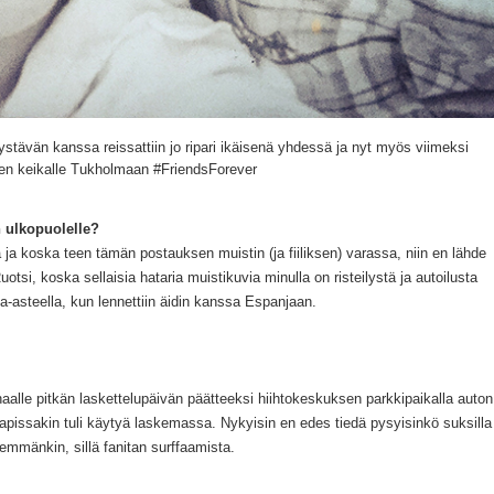
ystävän kanssa reissattiin jo ripari ikäisenä yhdessä ja nyt myös viimeksi
len keikalle Tukholmaan #FriendsForever
n ulkopuolelle?
a ja koska
teen tämän postauksen muistin
(ja fiiliksen
) varassa, niin en lähde
uotsi, koska sell
aisia ha
t
aria muistikuvia minulla on
risteilystä ja auto
ilu
sta
a-asteella
, kun
lennettiin äidin kanssa Espanjaan.
aalle pitkän laskett
e
lupäivän päätteeksi hiihtokeskuksen parkkipaikalla auto
n
apissakin tu
li käytyä laskemass
a. Nykyisin en edes tiedä pysyisinkö
suksilla
enemmänkin
, s
illä
fanitan
surffaamista.