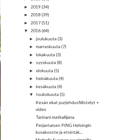
2019
(34)
►
2018
(39)
►
2017
(51)
►
2016
(64)
▼
joulukuuta
(3)
►
marraskuuta
(7)
►
lokakuuta
(3)
►
syyskuuta
(8)
►
elokuuta
(5)
►
heinäkuuta
(4)
►
kesäkuuta
(4)
►
toukokuuta
(5)
▼
Kesän ekat purjehdusfiilistelyt +
video
Tarinani matkailijana
Perjantaisen PING Helsingin
kuvakooste ja etsintäk...
Matkalla Suomen suurimmille