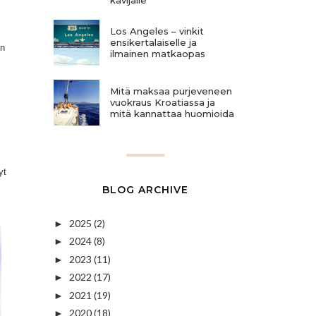
Los Angeles – vinkit
ensikertalaiselle ja
on
ilmainen matkaopas
!
Mitä maksaa purjeveneen
vuokraus Kroatiassa ja
mitä kannattaa huomioida
yt
BLOG ARCHIVE
2025
(2)
►
2024
(8)
►
2023
(11)
►
2022
(17)
►
2021
(19)
►
2020
(18)
►