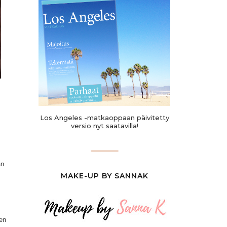
Los Angeles -matkaoppaan päivitetty
versio nyt saatavilla!
ä
n
MAKE-UP BY SANNAK
en