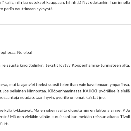
" kallis, niin jää ostokset kauppaan, hihhh ;D Nyt odotankin ihan innolla
en pariin nauttimaan syksystä.
 Sephoraa. No eipä!
 reissusta kirjoittelinkin, tekstit löytyy Kööpenhamina-tunnisteen alta.
käryä, mutta ajanvietteeksi suosittelen ihan vain kävelemään ympäriinsä,
, jos sellainen kiinnostaa. Kööpenhaminassa KAIKKI pyöräilee ja siellä
ennesääntöjä noudatetaan hyvin, pyörille on omat kaistat jne.
e kyllä tykkäsivät. Mä en oikein välitä oluesta niin en lähteny sinne :P Ja
eniin! Mä oon vieläkin vähän suruissani kun meidän reissun aikana Tivoli
n, je.