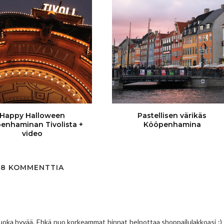
Happy Halloween
Pastellisen värikäs
enhaminan Tivolista +
Kööpenhamina
video
8 KOMMENTTIA
a ruoka hyvää. Ehkä nuo korkeammat hinnat helpottaa shoppailulakkoasi :)