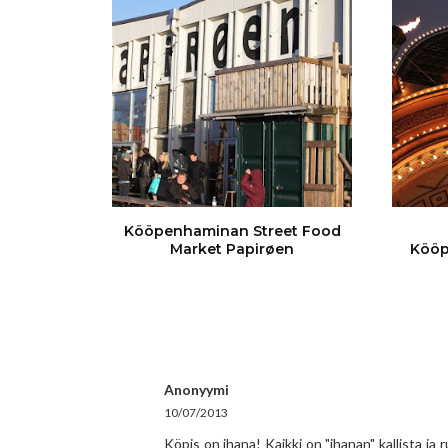
Kööpenhaminan Street Food
Market Papirøen
Kööp
Anonyymi
10/07/2013
Köpis on ihana! Kaikki on "ihanan" kallista j