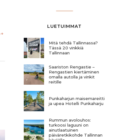
LUETUIMMAT
Mitä tehdä Tallinnassa?
Tässä 20 vinkkiä
Tallinnaan
Saariston Rengastie –
Rengastien kiertäminen
omalla autolla ja vinkit
reitille
Punkaharjun maisemareitti
ja upea Hotelli Punkaharju
Rummun avolouhos:
turkoosi laguuni on
ainutlaatuinen
päiväretkikohde Tallinnan
kävijälle