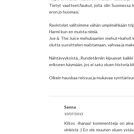
Tietyt vaatteet/laukut, joita olin Suomessa 
eron jo huomasi.
Ravintolat valitsimme vähän umpimähkään tripad
Harmi kun en muista nimiä.
Joe & The Juice mehubaarien mehut+kahvit k
olutta suosittelen maistamaan, vahvaa ja mak
Nähtävyyksistä...Rundetårniin kipuavat kaikk
erikseen käymään, jos ei satu oluen historia k
Oikein hauskaa reissua ja mukavaa synttärisu
Sanna
10/07/2013
Kiitos -ihanaa! kommentteja on aina 
vinkistä :) En ole muuten oluen ystä