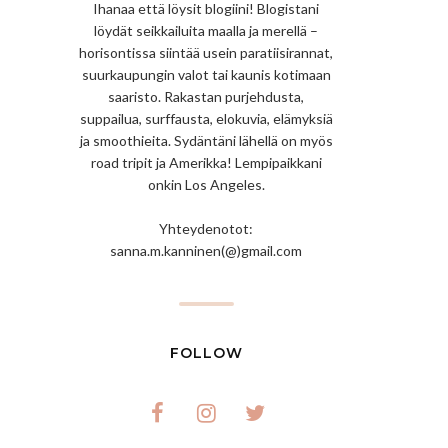
Ihanaa että löysit blogiini! Blogistani
löydät seikkailuita maalla ja merellä –
horisontissa siintää usein paratiisirannat,
suurkaupungin valot tai kaunis kotimaan
saaristo. Rakastan purjehdusta,
suppailua, surffausta, elokuvia, elämyksiä
ja smoothieita. Sydäntäni lähellä on myös
road tripit ja Amerikka! Lempipaikkani
onkin Los Angeles.
Yhteydenotot:
sanna.m.kanninen(@)gmail.com
FOLLOW