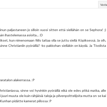
Vast
nun paljastaneen jo silloin vuosi sitten että siellähän on se Sephora! ;)
än ihastelemassa asioita... :D
ikset, kun nimenomaan fiilis taitaa olla se juttu siellä Köpiksessä. Ja oih,
inne Christianiin pyöräillä? -ko pakkohan sielläkin on käydä. Ja Tivolista
varatalon alakerrassa. :P
istianiassa, sinne voi hyvinkin pyöräillä eikä ole edes pitkä matka, alle
 juuri muuta ole kuin rähjäisiä taloja ja pilvenpolttelijoita mutta on se kai
) Kunhan pidätte kamerat piilossa :P