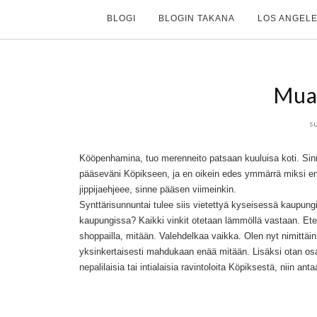
BLOGI
BLOGIN TAKANA
LOS ANGELE
Mua
s
Kööpenhamina, tuo merenneito patsaan kuuluisa koti. Sinn
pääseväni Köpikseen, ja en oikein edes ymmärrä miksi en 
jippijaehjeee, sinne pääsen viimeinkin.
Synttärisunnuntai tulee siis vietettyä kyseisessä kaupungi
kaupungissa? Kaikki vinkit otetaan lämmöllä vastaan. Eten
shoppailla, mitään. Valehdelkaa vaikka. Olen nyt nimittäin
yksinkertaisesti mahdukaan enää mitään. Lisäksi otan o
nepalilaisia tai intialaisia ravintoloita Köpiksestä, niin an