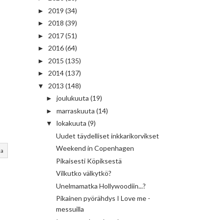
2019
(34)
►
2018
(39)
►
2017
(51)
►
2016
(64)
►
2015
(135)
►
2014
(137)
►
2013
(148)
▼
joulukuuta
(19)
►
marraskuuta
(14)
►
lokakuuta
(9)
▼
Uudet täydelliset inkkarikorvikset
Weekend in Copenhagen
aa
Pikaisesti Köpiksestä
Vilkutko välkytkö?
Unelmamatka Hollywoodiin...?
Pikainen pyörähdys I Love me -
messuilla