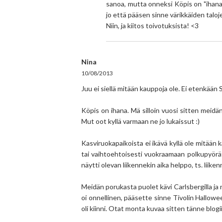
sanoa, mutta onneksi Köpis on "ihanan
jo että pääsen sinne värikkäiden taloj
Niin, ja kiitos toivotuksista! <3
Nina
10/08/2013
Juu ei siellä mitään kauppoja ole. Ei etenkään
Köpis on ihana. Mä silloin vuosi sitten meidän
Mut oot kyllä varmaan ne jo lukaissut :)
Kasviruokapaikoista ei ikävä kyllä ole mitään 
tai vaihtoehtoisesti vuokraamaan polkupyörät
näytti olevan liikennekin aika helppo, ts. liik
Meidän porukasta puolet kävi Carlsbergilla ja n
oi onnellinen, pääsette sinne Tivolin Hallowe
oli kiinni. Otat monta kuvaa sitten tänne blogii