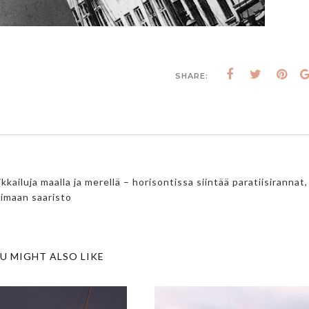
SHARE:
luja maalla ja merellä – horisontissa siintää paratiisirannat,
timaan saaristo
U MIGHT ALSO LIKE