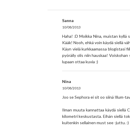
Sanna
10/08/2013
Haha! :D Moikka Nina, muistan kyllä si
Kääk! Nooh, ehkä voin käydä siellä väh
Käyn vielä kurkkaamassa blogistasi fiil
pyöräily olis niin hauskaa! Voiskohan s
lupaan ottaa kuvia :)
Nina
10/08/2013
Joo se Sephora ei sit oo siinä Illum-ta
Ilman muuta kannattaa käydä siellä Chr
kilometri keskustasta. Eihän siellä toki
kuitenkin sellainen must see -juttu. :