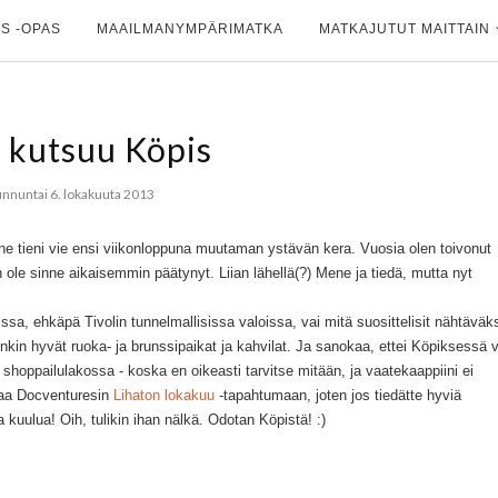
S -OPAS
MAAILMANYMPÄRIMATKA
MATKAJUTUT MAITTAIN
 kutsuu Köpis
unnuntai 6. lokakuuta 2013
e tieni vie ensi viikonloppuna muutaman ystävän kera. Vuosia olen toivonut
ole sinne aikaisemmin päätynyt. Liian lähellä(?) Mene ja tiedä, mutta nyt
ssa, ehkäpä Tivolin tunnelmallisissa valoissa, vai mitä suosittelisit nähtäväk
kin hyvät ruoka- ja brunssipaikat ja kahvilat. Ja sanokaa, ettei Köpiksessä v
 shoppailulakossa - koska en oikeasti tarvitse mitään, ja vaatekaappiini ei
saa Docventuresin
Lihaton lokakuu
-tapahtumaan, joten jos tiedätte hyviä
taa kuulua! Oih, tulikin ihan nälkä. Odotan Köpistä! :)