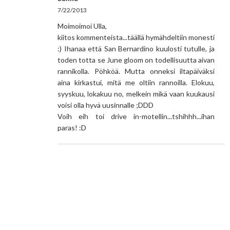
7/22/2013
Moimoimoi Ulla,
kiitos kommenteista...täällä hymähdeltiin monesti
:) Ihanaa että San Bernardino kuulosti tutulle, ja
toden totta se June gloom on todellisuutta aivan
rannikolla. Pöhköä. Mutta onneksi iltapäiväksi
aina kirkastui, mitä me oltiin rannoilla. Elokuu,
syyskuu, lokakuu no, melkein mikä vaan kuukausi
voisi olla hyvä uusinnalle ;DDD
Voih eih toi drive in-motellin...tshihhh...ihan
paras! :D