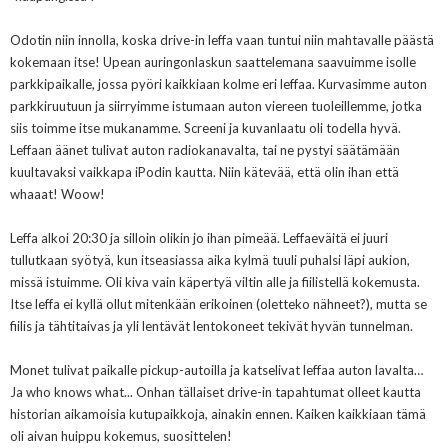
Odotin niin innolla, koska drive-in leffa vaan tuntui niin mahtavalle päästä
kokemaan itse! Upean auringonlaskun saattelemana saavuimme isolle
parkkipaikalle, jossa pyöri kaikkiaan kolme eri leffaa. Kurvasimme auton
parkkiruutuun ja siirryimme istumaan auton viereen tuoleillemme, jotka
siis toimme itse mukanamme. Screeni ja kuvanlaatu oli todella hyvä.
Leffaan äänet tulivat auton radiokanavalta, tai ne pystyi säätämään
kuultavaksi vaikkapa iPodin kautta. Niin kätevää, että olin ihan että
whaaat! Woow!
Leffa alkoi 20:30 ja silloin olikin jo ihan pimeää. Leffaeväitä ei juuri
tullutkaan syötyä, kun itseasiassa aika kylmä tuuli puhalsi läpi aukion,
missä istuimme. Oli kiva vain käpertyä viltin alle ja fiilistellä kokemusta.
Itse leffa ei kyllä ollut mitenkään erikoinen (oletteko nähneet?), mutta se
fiilis ja tähtitaivas ja yli lentävät lentokoneet tekivät hyvän tunnelman.
Monet tulivat paikalle pickup-autoilla ja katselivat leffaa auton lavalta…
Ja who knows what... Onhan tällaiset drive-in tapahtumat olleet kautta
historian aikamoisia kutupaikkoja, ainakin ennen. Kaiken kaikkiaan tämä
oli aivan huippu kokemus, suosittelen!