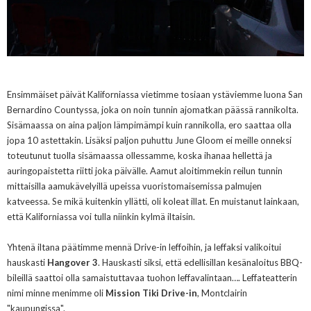
Ensimmäiset päivät Kaliforniassa vietimme tosiaan ystäviemme luona San
Bernardino Countyssa, joka on noin tunnin ajomatkan päässä rannikolta.
Sisämaassa on aina paljon lämpimämpi kuin rannikolla, ero saattaa olla
jopa 10 astettakin. Lisäksi paljon puhuttu June Gloom ei meille onneksi
toteutunut tuolla sisämaassa ollessamme, koska ihanaa hellettä ja
auringopaistetta riitti joka päivälle. Aamut aloitimmekin reilun tunnin
mittaisilla aamukävelyillä upeissa vuoristomaisemissa palmujen
katveessa. Se mikä kuitenkin yllätti, oli koleat illat. En muistanut lainkaan,
että Kaliforniassa voi tulla niinkin kylmä iltaisin.
Yhtenä iltana päätimme mennä Drive-in leffoihin, ja leffaksi valikoitui
hauskasti
Hangover 3
. Hauskasti siksi, että edellisillan kesänaloitus BBQ-
bileillä saattoi olla samaistuttavaa tuohon leffavalintaan…. Leffateatterin
nimi minne menimme oli
Mission Tiki Drive-in
, Montclairin
"kaupungissa".