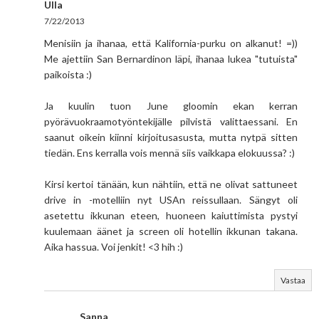
Ulla
7/22/2013
Menisiin ja ihanaa, että Kalifornia-purku on alkanut! =))
Me ajettiin San Bernardinon läpi, ihanaa lukea "tutuista"
paikoista :)
Ja kuulin tuon June gloomin ekan kerran
pyörävuokraamotyöntekijälle pilvistä valittaessani. En
saanut oikein kiinni kirjoitusasusta, mutta nytpä sitten
tiedän. Ens kerralla vois mennä siis vaikkapa elokuussa? :)
Kirsi kertoi tänään, kun nähtiin, että ne olivat sattuneet
drive in -motelliin nyt USAn reissullaan. Sängyt oli
asetettu ikkunan eteen, huoneen kaiuttimista pystyi
kuulemaan äänet ja screen oli hotellin ikkunan takana.
Aika hassua. Voi jenkit! <3 hih :)
Vastaa
Sanna