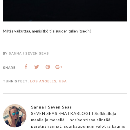
Miltäs vaikuttaa, menisitkö tilaisuuden tullen itsekin?
BY
SANNA I SEVEN SEAS
SHARE:
TUNNISTEET:
LOS ANGELES
,
USA
Sanna I Seven Seas
SEVEN SEAS -MATKABLOGI I Seikkailuja
maalla ja merellä – horisontissa siintää
paratiisirannat, suurkaupungin valot ja kaunis