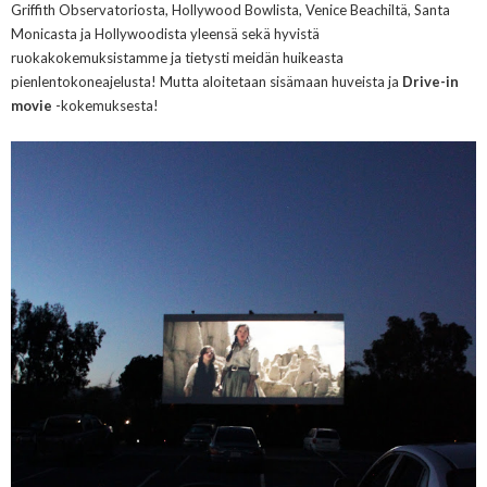
Griffith Observatoriosta, Hollywood Bowlista, Venice Beachiltä, Santa
Monicasta ja Hollywoodista yleensä sekä hyvistä
ruokakokemuksistamme ja tietysti meidän huikeasta
pienlentokoneajelusta! Mutta aloitetaan sisämaan huveista ja
Drive-in
movie
-kokemuksesta!