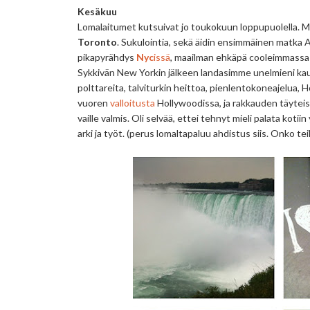
Kesäkuu
Lomalaitumet kutsuivat jo toukokuun loppupuolella. 
Toronto
. Sukulointia, sekä äidin ensimmäinen matka At
pikapyrähdys
Nyc
issä
, maailman ehkäpä cooleimmassa ka
Sykkivän New Yorkin jälkeen landasimme unelmieni ka
polttareita, talviturkin heittoa, pienlentokoneajelua, H
vuoren
valloitusta
Hollywoodissa, ja rakkauden täyteise
vaille valmis. Oli selvää, ettei tehnyt mieli palata kotii
arki ja työt. (perus lomaltapaluu ahdistus siis. Onko teil