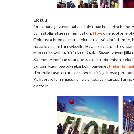
Elokuu
On sanana jo vähän paha, ei ole enää kesä eikä heinä, va
toimistolla istuessa menivätkin.
Flow
oli ehdoton eloku
Elokuusta huomaa muutenkin, että työtahti tihenee, ke
uusia kivoja juttuja syksylle. Hyvää kiirettä, ja toisina
muassa Jopoilulle jäisi aikaa.
Keski-Suomi
kutsui jällee
Suomen Amerikan suurlähetystössä leipomista, sekä Foxi
tarjosin kuun päätökseksi kolmipäiväiset
Helsinki Fa
dinnerillä tavaten uusia valovoimaisia ja luovia persoon
Kallioon, jolloin ilmassa oli vielä kesäyön taikaa. Tunn
ajattelin.