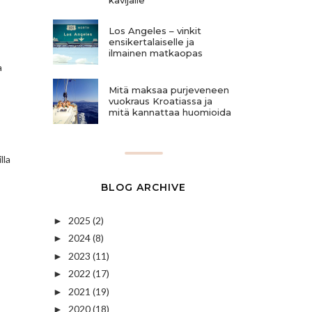
Los Angeles – vinkit
ensikertalaiselle ja
ilmainen matkaopas
a
Mitä maksaa purjeveneen
vuokraus Kroatiassa ja
mitä kannattaa huomioida
lla
BLOG ARCHIVE
2025
(2)
►
2024
(8)
►
2023
(11)
►
2022
(17)
►
2021
(19)
►
2020
(18)
►