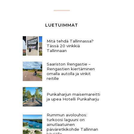
LUETUIMMAT
Mitä tehdä Tallinnassa?
Tässä 20 vinkkiä
Tallinnaan
Saariston Rengastie –
Rengastien kiertäminen
omalla autolla ja vinkit
reitille
Punkaharjun maisemareitti
ja upea Hotelli Punkaharju
Rummun avolouhos:
turkoosi laguuni on
ainutlaatuinen
päiväretkikohde Tallinnan
kävijälle