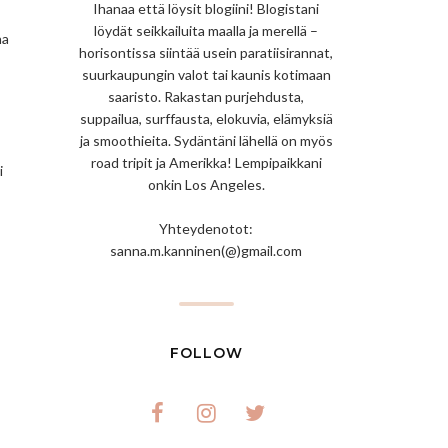
Ihanaa että löysit blogiini! Blogistani
löydät seikkailuita maalla ja merellä –
na
horisontissa siintää usein paratiisirannat,
suurkaupungin valot tai kaunis kotimaan
saaristo. Rakastan purjehdusta,
suppailua, surffausta, elokuvia, elämyksiä
ja smoothieita. Sydäntäni lähellä on myös
road tripit ja Amerikka! Lempipaikkani
i
onkin Los Angeles.
Yhteydenotot:
sanna.m.kanninen(@)gmail.com
FOLLOW