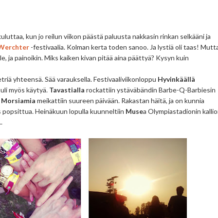
luttaa, kun jo reilun viikon päästä paluusta nakkasin rinkan selkääni ja
Werchter
-festivaalia. Kolman kerta toden sanoo. Ja lystiä oli taas! Mutt
le, ja painoikin. Miks kaiken kivan pitää aina päättyä? Kysyn kuin
metriä yhteensä. Sää varauksella. Festivaaliviikonloppu
Hyvinkäällä
uli myös käytyä.
Tavastialla
rockattiin ystäväbändin Barbe-Q-Barbiesin
.
Morsiamia
meikattiin suureen päivään. Rakastan häitä, ja on kunnia
s popsittua. Heinäkuun lopulla kuunneltiin
Muse
a Olympiastadionin kallioi
.