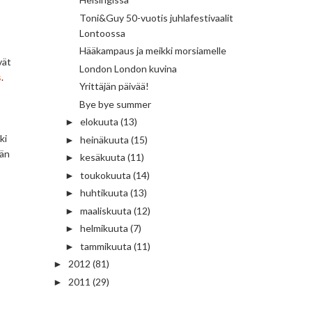
Toni&Guy 50-vuotis juhlafestivaalit
Lontoossa
Hääkampaus ja meikki morsiamelle
vät
London London kuvina
s
.
Yrittäjän päivää!
Bye bye summer
elokuuta
(13)
►
ki
heinäkuuta
(15)
►
vän
kesäkuuta
(11)
►
toukokuuta
(14)
►
huhtikuuta
(13)
►
maaliskuuta
(12)
►
helmikuuta
(7)
►
tammikuuta
(11)
►
2012
(81)
►
2011
(29)
►