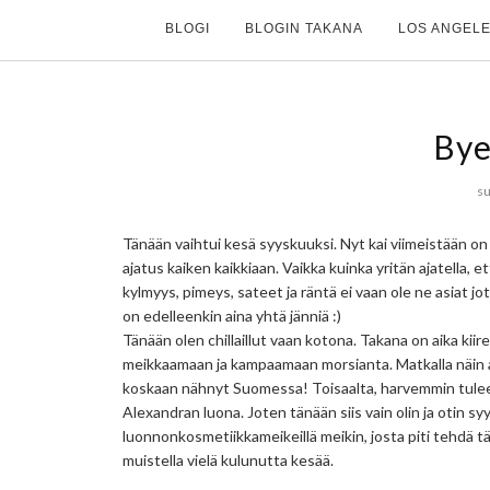
BLOGI
BLOGIN TAKANA
LOS ANGELE
Bye
su
Tänään vaihtui kesä syyskuuksi. Nyt kai viimeistään on
ajatus kaiken kaikkiaan. Vaikka kuinka yritän ajatella, e
kylmyys, pimeys, sateet ja räntä ei vaan ole ne asiat 
on edelleenkin aina yhtä jänniä :)
Tänään olen chillaillut vaan kotona. Takana on aika kiir
meikkaamaan ja kampaamaan morsianta. Matkalla näin ai
koskaan nähnyt Suomessa! Toisaalta, harvemmin tulee ol
Alexandran luona. Joten tänään siis vain olin ja otin sy
luonnonkosmetiikkameikeillä meikin, josta piti tehdä
muistella vielä kulunutta kesää.