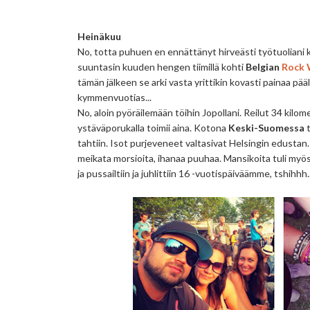
Heinäkuu
No, totta puhuen en ennättänyt hirveästi työtuoliani ku
suuntasin kuuden hengen tiimillä kohti
Belgian
Rock 
tämän jälkeen se arki vasta yrittikin kovasti painaa pääl
kymmenvuotias...
No, aloin pyöräilemään töihin Jopollani. Reilut 34 kilo
ystäväporukalla toimii aina. Kotona
Keski-Suomessa
t
tahtiin. Isot purjeveneet valtasivat Helsingin edustan
meikata morsioita, ihanaa puuhaa. Mansikoita tuli myö
ja pussailtiin ja juhlittiin 16 -vuotispäiväämme, tshihhh..