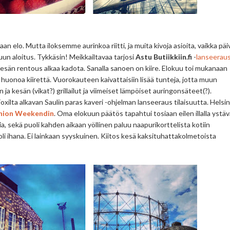
an elo. Mutta iloksemme aurinkoa riitti, ja muita kivoja asioita, vaikka päi
un aloitus. Tykkäsin! Meikkailtavaa tarjosi
Astu Butiikkiin.fi
-
lanseerau
sän rentous alkaa kadota. Sanalla sanoen on kiire. Elokuu toi mukanaan
an huonoa kiirettä. Vuorokauteen kaivattaisiin lisää tunteja, jotta muun
n ja kesän (vikat?) grillailut ja viimeiset lämpöiset auringonsäteet(?).
lta alkavan Saulin paras kaveri -ohjelman lanseeraus tilaisuutta. Helsin
shion Weekendin
. Oma elokuun päätös tapahtui tosiaan eilen illalla ystä
ia, sekä puoli kahden aikaan yöllinen paluu naapurikorttelista kotiin
e oli ihana. Ei lainkaan syyskuinen. Kiitos kesä kaksituhattakolmetoista