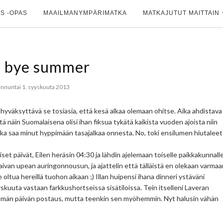
S -OPAS
MAAILMANYMPÄRIMATKA
MATKAJUTUT MAITTAIN
 bye summer
nnuntai 1. syyskuuta 2013
 hyväksyttävä se tosiasia, että kesä alkaa olemaan ohitse. Aika ahdistava
ttä näin Suomalaisena olisi ihan fiksua tykätä kaikista vuoden ajoista niin
jotka saa minut hyppimään tasajalkaa onnesta. No, toki ensilumen hiutaleet
eiset päivät, Eilen heräsin 04:30 ja lähdin ajelemaan toiselle paikkakunnall
van upean auringonnousun, ja ajattelin että tälläistä en olekaan varmaa
tua hereillä tuohon aikaan ;) Illan huipensi ihana dinneri ystäväni
yskuuta vastaan farkkushortseissa sisätiloissa. Tein itselleni Laveran
 tämän päivän postaus, mutta teenkin sen myöhemmin. Nyt halusin vähän