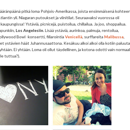
Määränpäänä pitkä loma Pohjois-Amerikassa, joista ensimmäisenä kohtee
lantin yli. Niagaran putoukset ja viinitilat. Seuraavaksi vuorossa oli
upungissa! Ystäviä, picnicejä, puistoilua, chillailua. Ja joo, shoppailua.
upunkiin,
Los Angelesiin
. Lisää ystäviä, aurinkoa, palmuja, rentoilua,
ollywood Bowl -konsertti, fillarointia
Venicellä
, surffareita
Malibussa
,
t ystävien häät Juhannusaattona. Kesäkuu alkoi alkoi olla kotiin paluuta
n yhtään. Ei yhtään. Loma oli ollut täydellinen, ja kotona odotti vain normaal
le tuttua?).