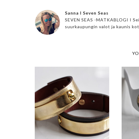
Sanna I Seven Seas
SEVEN SEAS -MATKABLOGI I Seikkai
suurkaupungin valot ja kaunis ko
YO