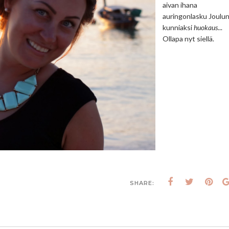
aivan ihana
auringonlasku Joulu
kunniaksi
huokaus
...
Ollapa nyt siellä.
SHARE: