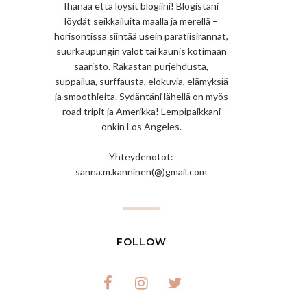
Ihanaa että löysit blogiini! Blogistani
löydät seikkailuita maalla ja merellä –
horisontissa siintää usein paratiisirannat,
suurkaupungin valot tai kaunis kotimaan
saaristo. Rakastan purjehdusta,
suppailua, surffausta, elokuvia, elämyksiä
ja smoothieita. Sydäntäni lähellä on myös
road tripit ja Amerikka! Lempipaikkani
onkin Los Angeles.
Yhteydenotot:
sanna.m.kanninen(@)gmail.com
FOLLOW