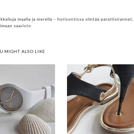
luja maalla ja merellä – horisontissa siintää paratiisirannat,
timaan saaristo
U MIGHT ALSO LIKE