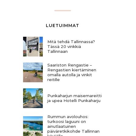
LUETUIMMAT
Mitä tehdä Tallinnassa?
Tässä 20 vinkkiä
Tallinnaan
Saariston Rengastie –
Rengastien kiertäminen
omalla autolla ja vinkit
reitille
Punkaharjun maisemareitti
ja upea Hotelli Punkaharju
Rummun avolouhos:
turkoosi laguuni on
ainutlaatuinen
päiväretkikohde Tallinnan
kävijälle