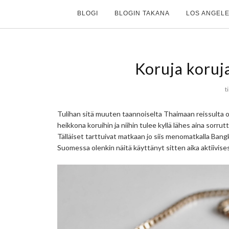
BLOGI
BLOGIN TAKANA
LOS ANGELE
Koruja koruj
t
Tulihan sitä muuten taannoiselta Thaimaan reissulta 
heikkona koruihin ja niihin tulee kyllä lähes aina sorrut
Tälläiset tarttuivat matkaan jo siis menomatkalla Bangk
Suomessa olenkin näitä käyttänyt sitten aika aktiivises