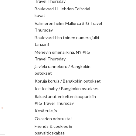
Travel Thursday
Boulevard-H -lehden Editorial-
n
kuvat
Välimeren helmi Mallorca #IG Travel
Thursday
Boulevard-H:n toinen numero julki
tänään!
Mehevin omena ikinä, NY #IG
Travel Thursday
ja vielä rannekoru / Bangkokin
ostokset
Koruja koruja / Bangkokin ostokset
Ice Ice baby / Bangkokin ostokset
Rakastunut enkelten kaupunkiin
#IG Travel Thursday
Kesä tule jo...
Oscarien odotusta!
Friends & cookies &
osavaltioskabaa