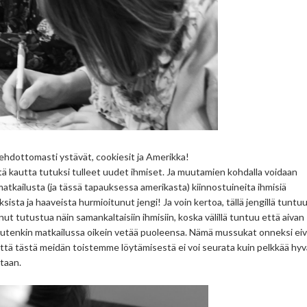
 ehdottomasti ystävät, cookiesit ja Amerikka!
tä kautta tutuksi tulleet uudet ihmiset. Ja muutamien kohdalla voidaan
matkailusta (ja tässä tapauksessa amerikasta) kiinnostuineita ihmisiä
sta ja haaveista hurmioitunut jengi! Ja voin kertoa, tällä jengillä tuntu
ut tutustua näin samankaltaisiin ihmisiin, koska välillä tuntuu että aivan
muutenkin matkailussa oikein vetää puoleensa. Nämä mussukat onneksi ei
ttä tästä meidän toistemme löytämisestä ei voi seurata kuin pelkkää hy
utaan.