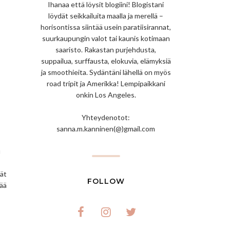
Ihanaa että löysit blogiini! Blogistani
löydät seikkailuita maalla ja merellä –
horisontissa siintää usein paratiisirannat,
suurkaupungin valot tai kaunis kotimaan
saaristo. Rakastan purjehdusta,
suppailua, surffausta, elokuvia, elämyksiä
ja smoothieita. Sydäntäni lähellä on myös
road tripit ja Amerikka! Lempipaikkani
onkin Los Angeles.
Yhteydenotot:
sanna.m.kanninen(@)gmail.com
u
vät
FOLLOW
vää