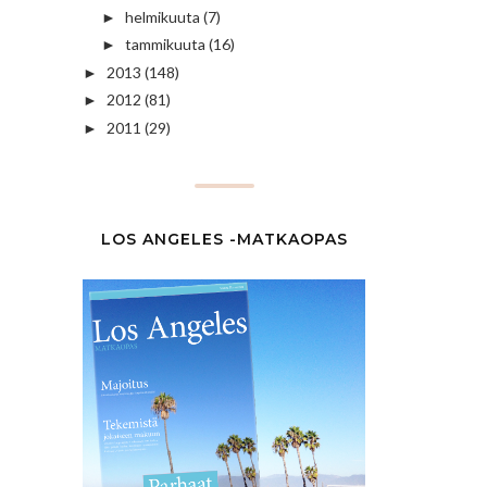
helmikuuta
(7)
►
tammikuuta
(16)
►
2013
(148)
►
2012
(81)
►
2011
(29)
►
LOS ANGELES -MATKAOPAS