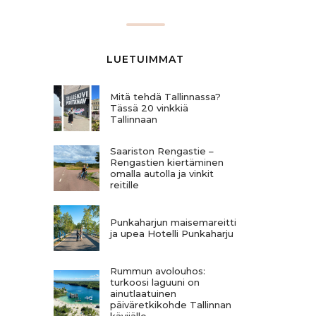
LUETUIMMAT
Mitä tehdä Tallinnassa?
Tässä 20 vinkkiä
Tallinnaan
Saariston Rengastie –
Rengastien kiertäminen
omalla autolla ja vinkit
reitille
Punkaharjun maisemareitti
ja upea Hotelli Punkaharju
Rummun avolouhos:
turkoosi laguuni on
ainutlaatuinen
päiväretkikohde Tallinnan
kävijälle