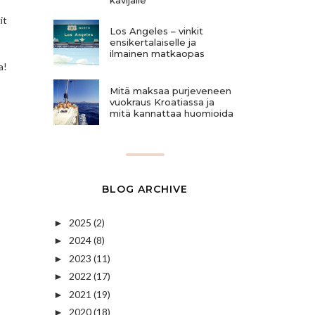
it
Los Angeles – vinkit
ensikertalaiselle ja
ilmainen matkaopas
a!
Mitä maksaa purjeveneen
vuokraus Kroatiassa ja
mitä kannattaa huomioida
BLOG ARCHIVE
2025
(2)
►
2024
(8)
►
2023
(11)
►
2022
(17)
►
2021
(19)
►
2020
(18)
►