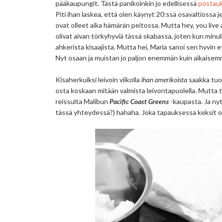
pääkaupungit. Tästä panikoinkin jo edellisessä
postau
Piti ihan laskea, että olen käynyt 20:ssä osavaltiossa
ovat olleet aika hämärän peitossa. Mutta hey, you live 
olivat aivan törkyhyviä tässä skabassa, joten kun minull
ahkerista kisaajista. Mutta hei, Maria sanoi sen hyvin e
Nyt osaan ja muistan jo paljon enemmän kuin aikaisem
Kisaherkuiksi leivoin viikolla
ihan amerikoista
saakka tuot
osta koskaan mitään valmista leivontapuolella. Mutta 
reissulta Malibun
Pacific Coast
Greens
-kaupasta. Ja nyt
tässä yhteydessä?) hahaha. Joka tapauksessa keksit oli h