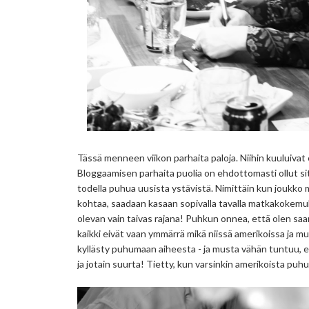
Tässä menneen viikon parhaita paloja. Niihin kuuluivat
Bloggaamisen parhaita puolia on ehdottomasti ollut si
todella puhua uusista ystävistä. Nimittäin kun joukko 
kohtaa, saadaan kasaan sopivalla tavalla matkakokemuksi
olevan vain taivas rajana! Puhkun onnea, että olen saan
kaikki eivät vaan ymmärrä mikä niissä amerikoissa ja 
kyllästy puhumaan aiheesta - ja musta vähän tuntuu, e
ja jotain suurta! Tietty, kun varsinkin amerikoista puh