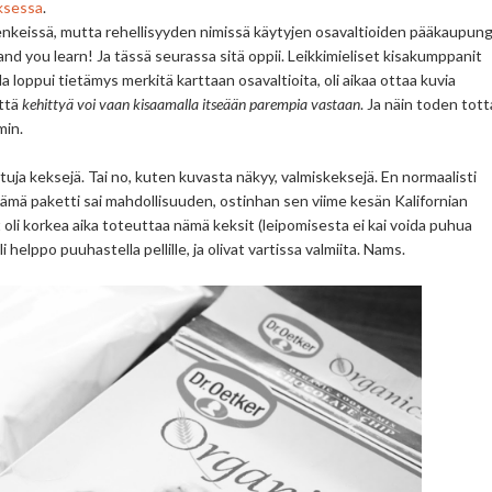
ksessa
.
 jenkeissä, mutta rehellisyyden nimissä käytyjen osavaltioiden pääkaupung
and you learn! Ja tässä seurassa sitä oppii. Leikkimieliset kisakumppanit
a loppui tietämys merkitä karttaan osavaltioita, oli aikaa ottaa kuvia
ttä
kehittyä voi vaan kisaamalla itseään parempia vastaan
. Ja näin toden tott
min.
uja keksejä. Tai no, kuten kuvasta näkyy, valmiskeksejä. En normaalisti
tämä paketti sai mahdollisuuden, ostinhan sen viime kesän Kalifornian
 oli korkea aika toteuttaa nämä keksit (leipomisesta ei kai voida puhua
elppo puuhastella pellille, ja olivat vartissa valmiita. Nams.