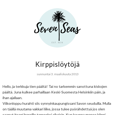
Kirppislöytöjä
sunnuntai 3. maaliskuuta 2013
Hello, ja terkkuja tien päältä! Tai no tarkemmin sanottuna kiskojen
päältä. Juna kulkee parhaillaan Keski-Suomesta Helsinkiin päin, ja
ihan ajallaan.
Viikonloppu hurahti siis synnyinkaupungissani Savon seuduilla. Mulla
on täällä muutama vakkari liike, jossa tulee pyörähdettyä jos olen
saanut itseni hereille tarpeeksi aikaisin. Kun kauppa menee kiinni