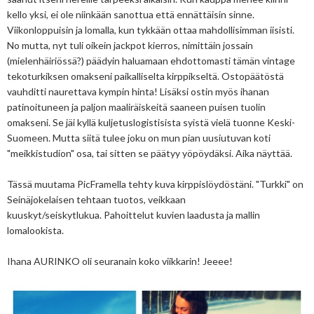
kello yksi, ei ole niinkään sanottua että ennättäisin sinne.
Viikonloppuisin ja lomalla, kun tykkään ottaa mahdollisimman iisisti.
No mutta, nyt tuli oikein jackpot kierros, nimittäin jossain
(mielenhäiriössä?) päädyin haluamaan ehdottomasti tämän vintage
tekoturkiksen omakseni paikalliselta kirppikseltä. Ostopäätöstä
vauhditti naurettava kympin hinta! Lisäksi ostin myös ihanan
patinoituneen ja paljon maaliräiskeitä saaneen puisen tuolin
omakseni. Se jäi kyllä kuljetuslogistisista syistä vielä tuonne Keski-
Suomeen. Mutta siitä tulee joku on mun pian uusiutuvan koti
"meikkistudion" osa, tai sitten se päätyy yöpöydäksi. Aika näyttää.
Tässä muutama PicFramella tehty kuva kirppislöydöstäni. "Turkki" on
Seinäjokelaisen tehtaan tuotos, veikkaan
kuuskyt/seiskytlukua. Pahoittelut kuvien laadusta ja mallin
lomalookista.
Ihana AURINKO oli seuranain koko viikkarin! Jeeee!