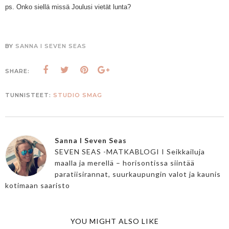
ps. Onko siellä missä Joulusi vietät lunta?
BY
SANNA I SEVEN SEAS
SHARE:
TUNNISTEET:
STUDIO SMAG
Sanna I Seven Seas
SEVEN SEAS -MATKABLOGI I Seikkailuja
maalla ja merellä – horisontissa siintää
paratiisirannat, suurkaupungin valot ja kaunis
kotimaan saaristo
YOU MIGHT ALSO LIKE