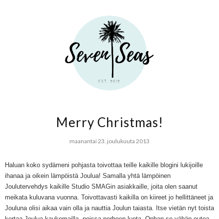
Merry Christmas!
maanantai 23. joulukuuta 2013
Haluan koko sydämeni pohjasta toivottaa teille kaikille blogini lukijoille
ihanaa ja oikein lämpöistä Joulua! Samalla yhtä lämpöinen
Joulutervehdys kaikille Studio SMAGin asiakkaille, joita olen saanut
meikata kuluvana vuonna. Toivottavasti kaikilla on kiireet jo hellittäneet ja
Jouluna olisi aikaa vain olla ja nauttia Joulun taiasta. Itse vietän nyt toista
kertaa Joulua kaukomailla, poissa perheen luota. Onhan se vähän outoa,