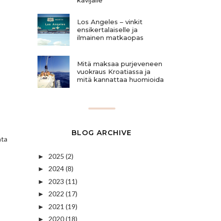
Los Angeles – vinkit
ensikertalaiselle ja
ilmainen matkaopas
Mitä maksaa purjeveneen
vuokraus Kroatiassa ja
mitä kannattaa huomioida
BLOG ARCHIVE
ata
2025
(2)
►
2024
(8)
►
2023
(11)
►
2022
(17)
►
2021
(19)
►
2020
(18)
►