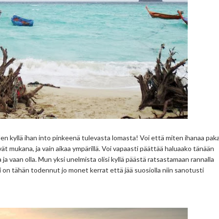
n kyllä ihan into pinkeenä tulevasta lomasta! Voi että miten ihanaa pak
vät mukana, ja vain aikaa ympärillä. Voi vapaasti päättää haluaako tänään
lailla ja vaan olla. Mun yksi unelmista olisi kyllä päästä ratsastamaan rannalla
i on tähän todennut jo monet kerrat että jää suosiolla niin sanotusti