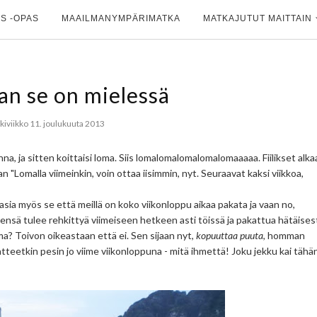
S -OPAS
MAAILMANYMPÄRIMATKA
MATKAJUTUT MAITTAIN
n se on mielessä
kiviikko 11. joulukuuta 2013
nna, ja sitten koittaisi loma. Siis lomalomalomalomalomaaaaa. Fiilikset alka
n "Lomalla viimeinkin, voin ottaa iisimmin, nyt. Seuraavat kaksi viikkoa,
a myös se että meillä on koko viikonloppu aikaa pakata ja vaan no,
eensä tulee rehkittyä viimeiseen hetkeen asti töissä ja pakattua hätäises
a? Toivon oikeastaan että ei. Sen sijaan nyt,
kopuuttaa puuta
, homman
aatteetkin pesin jo viime viikonloppuna - mitä ihmettä! Joku jekku kai tähä