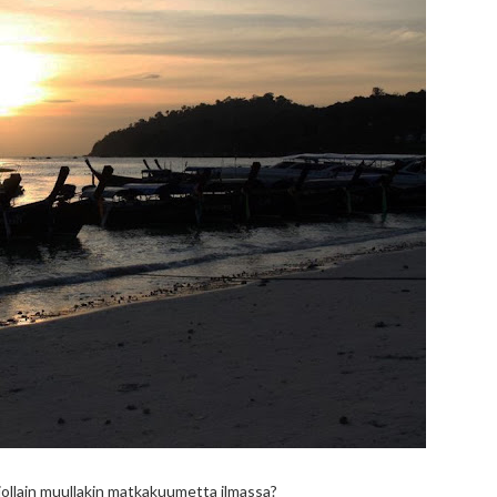
 jollain muullakin matkakuumetta ilmassa?