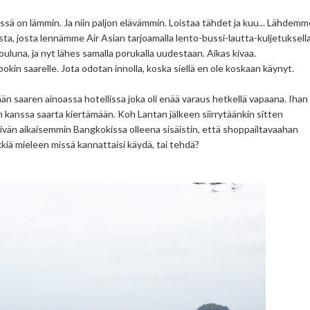
missä on lämmin.
Ja niin paljon elävämmin. Loistaa tähdet ja kuu... Lähdemm
ta, josta lennämme Air Asian tarjoamalla lento-bussi-lautta-kuljetuksell
ouluna, ja nyt lähes samalla porukalla uudestaan. Aikas kivaa.
okin saarelle. Jota odotan innolla, koska siellä en ole koskaan käynyt.
än saaren ainoassa hotellissa joka oli enää varaus hetkellä vapaana. Ihan
jan kanssa saarta kiertämään. Koh Lantan jälkeen siirrytäänkin sitten
vän aikaisemmin Bangkokissa olleena sisäistin, että shoppailtavaahan
inkkiä mieleen missä kannattaisi käydä, tai tehdä?