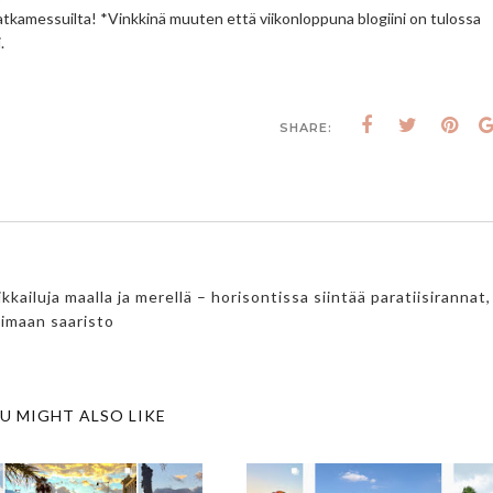
amessuilta! *Vinkkinä muuten että viikonloppuna blogiini on tulossa
.
SHARE:
luja maalla ja merellä – horisontissa siintää paratiisirannat,
timaan saaristo
U MIGHT ALSO LIKE