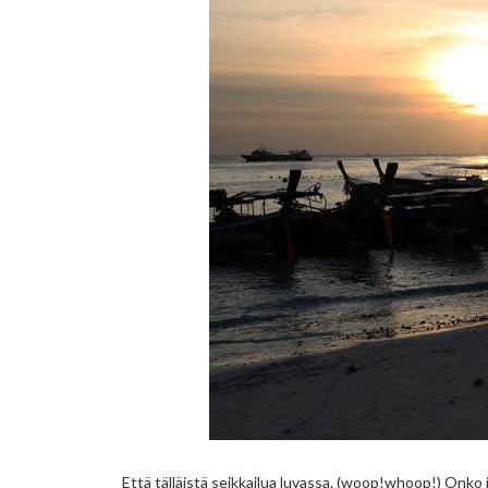
Että tälläistä seikkailua luvassa. (woop!whoop!) Onko