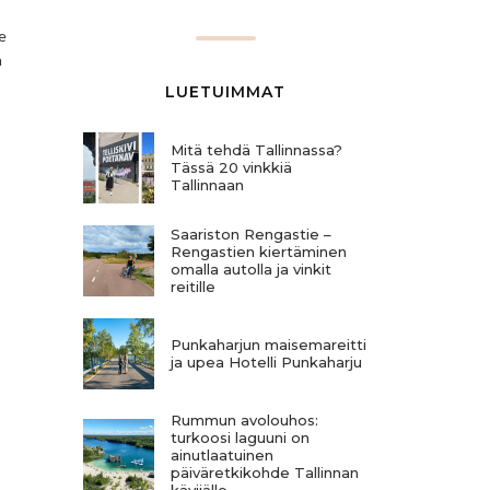
e
a
LUETUIMMAT
Mitä tehdä Tallinnassa?
Tässä 20 vinkkiä
Tallinnaan
Saariston Rengastie –
Rengastien kiertäminen
omalla autolla ja vinkit
reitille
Punkaharjun maisemareitti
ja upea Hotelli Punkaharju
Rummun avolouhos:
turkoosi laguuni on
ainutlaatuinen
päiväretkikohde Tallinnan
kävijälle