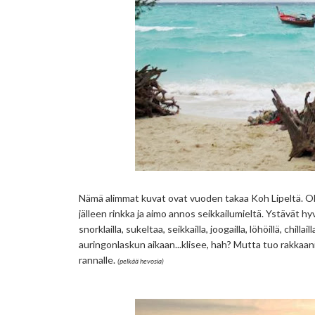
Nämä alimmat kuvat ovat vuoden takaa Koh Lipeltä. Ole
jälleen rinkka ja aimo annos seikkailumieltä. Ystävät hy
snorklailla, sukeltaa, seikkailla, joogailla, löhöillä, chil
auringonlaskun aikaan...klisee, hah? Mutta tuo rakkaan
rannalle.
(pelkää hevosia)