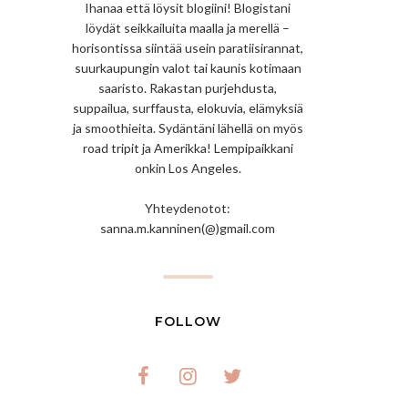
Ihanaa että löysit blogiini! Blogistani
löydät seikkailuita maalla ja merellä –
horisontissa siintää usein paratiisirannat,
suurkaupungin valot tai kaunis kotimaan
saaristo. Rakastan purjehdusta,
suppailua, surffausta, elokuvia, elämyksiä
ja smoothieita. Sydäntäni lähellä on myös
road tripit ja Amerikka! Lempipaikkani
onkin Los Angeles.
Yhteydenotot:
sanna.m.kanninen(@)gmail.com
FOLLOW