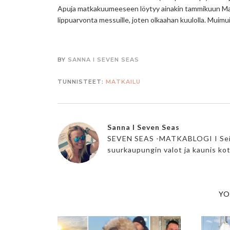
Apuja matkakuumeeseen löytyy ainakin tammikuun Matk
lippuarvonta messuille, joten olkaahan kuulolla. Muimui
BY
SANNA I SEVEN SEAS
TUNNISTEET:
MATKAILU
Sanna I Seven Seas
SEVEN SEAS -MATKABLOGI I Seikkai
suurkaupungin valot ja kaunis ko
YO