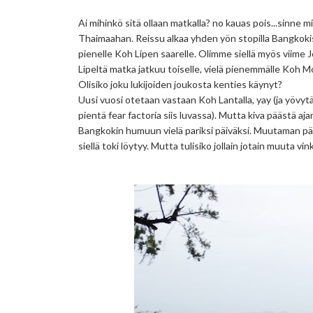
Ai mihinkö sitä ollaan matkalla? no kauas pois...sinne 
Thaimaahan. Reissu alkaa yhden yön stopilla Bangkokis
pienelle Koh Lipen saarelle. Olimme siellä myös viime J
Lipeltä matka jatkuu toiselle, vielä pienemmälle Koh Mo
Olisiko joku lukijoiden joukosta kenties käynyt?
Uusi vuosi otetaan vastaan Koh Lantalla, yay (ja yövytä
pientä fear factoria siis luvassa). Mutta kiva päästä a
Bangkokin humuun vielä pariksi päiväksi. Muutaman päi
siellä toki löytyy. Mutta tulisiko jollain jotain muuta v