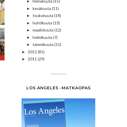
heinäkuuta
(15)
►
kesäkuuta
(11)
►
toukokuuta
(14)
►
huhtikuuta
(13)
►
maaliskuuta
(12)
►
helmikuuta
(7)
►
tammikuuta
(11)
►
2012
(81)
►
2011
(29)
►
LOS ANGELES -MATKAOPAS