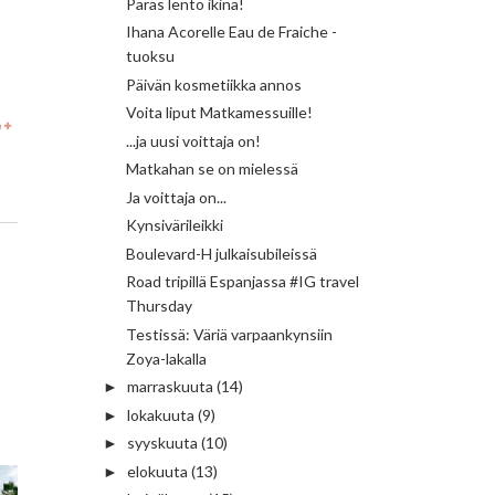
Paras lento ikinä!
Ihana Acorelle Eau de Fraiche -
tuoksu
Päivän kosmetiikka annos
Voita liput Matkamessuille!
...ja uusi voittaja on!
Matkahan se on mielessä
Ja voittaja on...
Kynsivärileikki
Boulevard-H julkaisubileissä
Road tripillä Espanjassa #IG travel
Thursday
Testissä: Väriä varpaankynsiin
Zoya-lakalla
marraskuuta
(14)
►
lokakuuta
(9)
►
syyskuuta
(10)
►
elokuuta
(13)
►