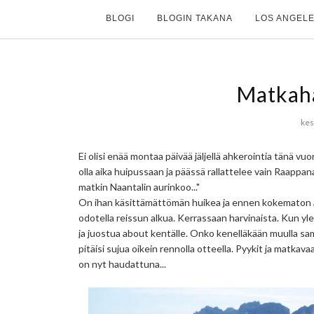
BLOGI
BLOGIN TAKANA
LOS ANGELE
Matkaha
kes
Ei olisi enää montaa päivää jäljellä ahkerointia tänä vuo
olla aika huipussaan ja päässä rallattelee vain Raappana
matkin Naantalin aurinkoo..."
On ihan käsittämättömän huikea ja ennen kokematon asi
odotella reissun alkua. Kerrassaan harvinaista. Kun yl
ja juostua about kentälle. Onko kenelläkään muulla sam
pitäisi sujua oikein rennolla otteella. Pyykit ja matkav
on nyt haudattuna...