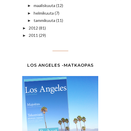
maaliskuuta
(12)
►
helmikuuta
(7)
►
tammikuuta
(11)
►
2012
(81)
►
2011
(29)
►
LOS ANGELES -MATKAOPAS