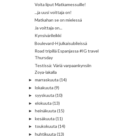
Voita liput Matkamessuille!
...ja uusi voittaja on!
Matkahan se on mielessä
Ja voittaja on...
Kynsivärileikki
Boulevard-H julkaisubileissä
Road tripillä Espanjassa #IG travel
Thursday
Testissä: Väriä varpaankynsiin
Zoya-lakalla
marraskuuta
(14)
►
lokakuuta
(9)
►
syyskuuta
(10)
►
elokuuta
(13)
►
heinäkuuta
(15)
►
kesäkuuta
(11)
►
toukokuuta
(14)
►
huhtikuuta
(13)
►