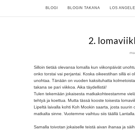
BLOGI
BLOGIN TAKANA
LOS ANGELE
2. lomavii
maa
Silloin tietää olevansa lomalla kun viikonpäivät unoht
onko torstai vai perjantai. Koska oikeestihan sillä ei 
unohtaa. Tänään on vuoden kaksituhatta kolmetoista 
takana se pari viikkoa. Aika täydellistä!
Tulen tekemään jokaisesta matkakohteestamme vielä ta
tehtyä ja koettua. Mutta tässä kooste toisesta lomav
Lipeltä laivalla kohti Koh Mookin saarta, josta suuri
matkalta sinne. Vuotemme vaihtuu siis täällä Lantalla
Samalla toivotan jokaiselle teistä aivan ihanaa ja sä