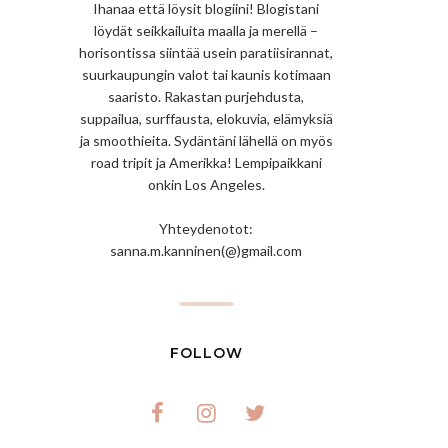
Ihanaa että löysit blogiini! Blogistani
löydät seikkailuita maalla ja merellä –
horisontissa siintää usein paratiisirannat,
suurkaupungin valot tai kaunis kotimaan
saaristo. Rakastan purjehdusta,
suppailua, surffausta, elokuvia, elämyksiä
ja smoothieita. Sydäntäni lähellä on myös
road tripit ja Amerikka! Lempipaikkani
onkin Los Angeles.
Yhteydenotot:
sanna.m.kanninen(@)gmail.com
FOLLOW