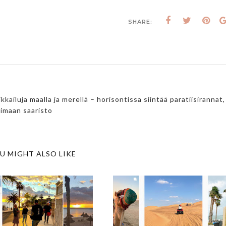
SHARE:
luja maalla ja merellä – horisontissa siintää paratiisirannat,
timaan saaristo
U MIGHT ALSO LIKE