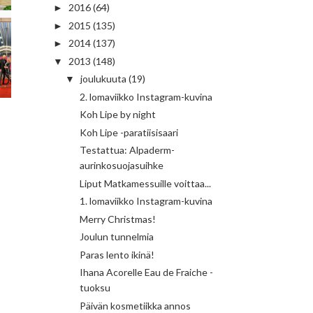
2016
(64)
►
2015
(135)
►
2014
(137)
►
2013
(148)
▼
joulukuuta
(19)
▼
2. lomaviikko Instagram-kuvina
Koh Lipe by night
Koh Lipe -paratiisisaari
Testattua: Alpaderm-
aurinkosuojasuihke
Liput Matkamessuille voittaa...
1. lomaviikko Instagram-kuvina
Merry Christmas!
Joulun tunnelmia
Paras lento ikinä!
Ihana Acorelle Eau de Fraiche -
tuoksu
Päivän kosmetiikka annos