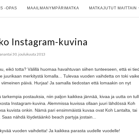
S -OPAS
MAAILMANYMPÄRIMATKA
MATKAJUTUT MAITTAIN
kko Instagram-kuvina
nantai 30. joulukuuta 2013
uu, eikö totta? Välillä huomaa havahtuvan siihen tunteeseen, että ei tie
ole juurikaan merkitystä lomalla... Tulevaa vuoden vaihdetta on toki vaik
viimeinen päivä. Hurjaa! Ja samalla tiedostan että lomaakin on nyt
rkempia postauksia, niin paljon kaikkea jännää, kivaa ja uutta on tull
iikosta Instagram-kuvina. Alemmissa kuvissa ollaan juuri lähdössä Koh
n osa kuvista onkin. Nämä pari ensimmäistä kuvaa ovat Koh Lantalta, tai
. Saas nähdä löydetäänkö beach partyja jostain...
ihkyvää vuoden vaihdetta! Ja kaikkea parasta uudelle vuodelle!