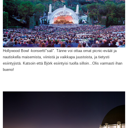
Hollywood Bowl -konsertti"sali
"
. Tänne voi ottaa omat picnic-eväät ja
nautiskella maisemista, viinistä ja vaikkapa juustoista, ja tietysti
esiintyjistä. Katsoin että Björk esiintyisi tuolla silloin...Olis
varmasti
ihan
bueno!