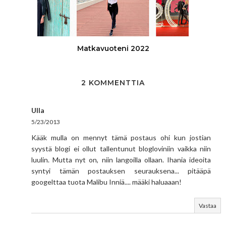
Matkavuoteni 2022
2 KOMMENTTIA
Ulla
5/23/2013
Kääk mulla on mennyt tämä postaus ohi kun jostian
syystä blogi ei ollut tallentunut blogloviniin vaikka niin
luulin. Mutta nyt on, niin langoilla ollaan. Ihania ideoita
syntyi tämän postauksen seurauksena... pitääpä
googelttaa tuota Malibu Inniä.... määki haluaaan!
Vastaa