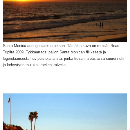
Santa Monica auringonlaskun aikaan. Tämäkin kuva on meidän Road
Tripil
t
ä
20
09. Tykkään tosi paljon Santa Monican fiiliksestä ja
legendaarisesta huvipuistolaiturista, jonka kuvan itseasiassa suurennutin
ja kehystytin
tauluksi itselleni
talvella.