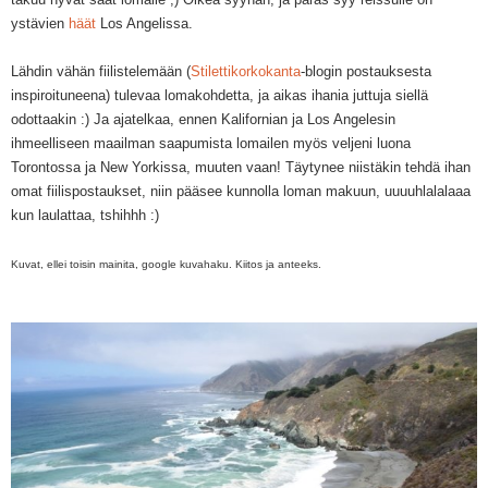
ystävien
häät
Los Angelissa.
Lähdin vähän fiilistelemään (
Stilettikorkokanta
-blogin postauksesta
inspiroituneena) tulevaa lomakohdetta, ja aikas ihania juttuja siellä
odottaakin :)
Ja ajatelkaa, ennen Kalifornian ja Los Angelesin
ihmeelliseen maailman saapumista lomailen myös veljeni luona
Torontossa ja New Yorkissa, muuten vaan! Täytynee niistäkin tehdä ihan
omat fiilispostaukset, niin pääsee kunnolla loman makuun, uuuuhlalalaaa
kun laulattaa, t
shihhh
:)
Kuvat, ellei toisin mainita, google kuvahaku. Kiitos ja anteeks.