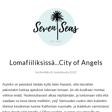
Lomafiiliksissä...City of Angels
keskiviikko 8. toukokuuta 2013
Aurinko on paistanut tänään kyllä niiiiin ihanasti, että tässähän
pakostakin karkaa ajatukset tulevaan lomaan.
(ei ole kuulkaas montaa
viikkoa enää)
.
H
uolestuttavasti alkaa näyttämään, ja tuntumaan sil
tä
että
saadaan se kesä tänne meillekin, yeij! Varmuuden vuoksi olen kuitenkin
tilannut kesäloman tuonne Kalifornian suunnalle, ja ikäänkuin varmistanut
takuu hyvät säät lomalle
;)
Oikea syyhän, ja paras sy
y
reissu
lle
on