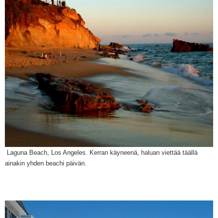
Laguna Beach, Los Angeles.
Kerran käyneenä, haluan viettää täällä
ainakin yhden beachi päivä
n.