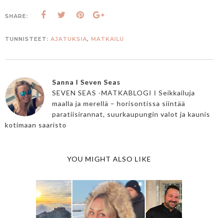
SHARE:
TUNNISTEET:
AJATUKSIA
,
MATKAILU
Sanna I Seven Seas
SEVEN SEAS -MATKABLOGI I Seikkailuja
maalla ja merellä – horisontissa siintää
paratiisirannat, suurkaupungin valot ja kaunis
kotimaan saaristo
YOU MIGHT ALSO LIKE