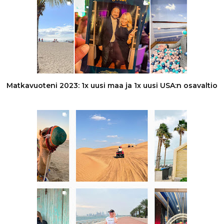
Matkavuoteni 2023: 1x uusi maa ja 1x uusi USA:n osavaltio