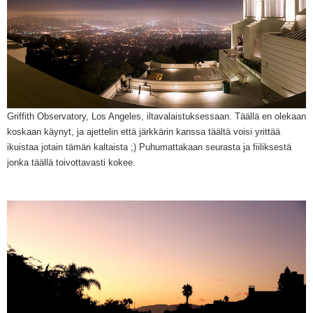
Griffith Observatory, Los Angeles, iltavalaistuksessaan. Täällä en olekaan
koskaan käynyt, ja aj
ettelin että järkkärin kanssa tääl
tä voisi yrittää
ikuistaa jotain tämän kaltaista ;) Puhu
mattakaan seurasta ja fiiliksestä
jonka täällä toivottavasti kokee.