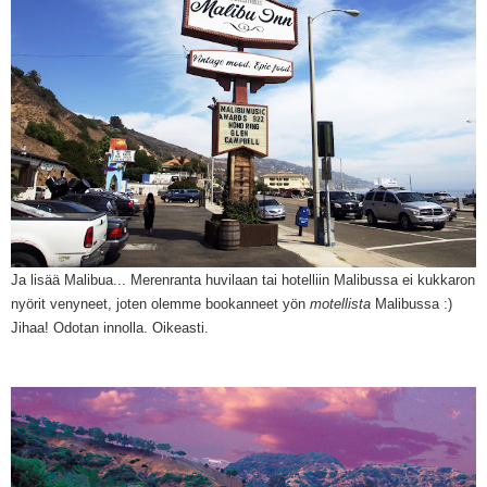
Ja lisää Malibua... Merenranta huvil
aan tai hotelliin Malibussa ei kukkaron
nyörit venyneet, joten
o
lemme bookanneet yön
motellista
Malibussa
:)
Jihaa! O
dotan innolla. Oikeasti.